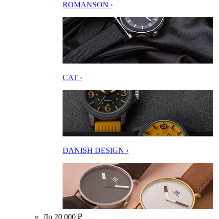
ROMANSON ›
CAT ›
DANISH DESIGN ›
До 20 000 ₽