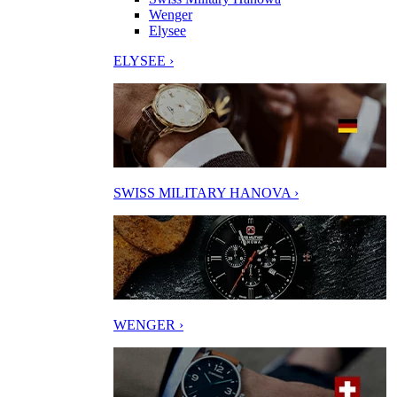
Wenger
Elysee
ELYSEE ›
SWISS MILITARY HANOVA ›
WENGER ›