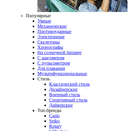
Популярные
Умные
Механические
Противоударные
Электронные
Скелетоны
Хронографы
На солнечной батарее
С шагомером
С пульсометром
Для плавания
Мультифункциональные
Стиль
Классический стиль
Дизайнерские
Военный стиль
Спортивный стиль
Дайверские
Топ-бренды
Casio
Seiko
Rotary