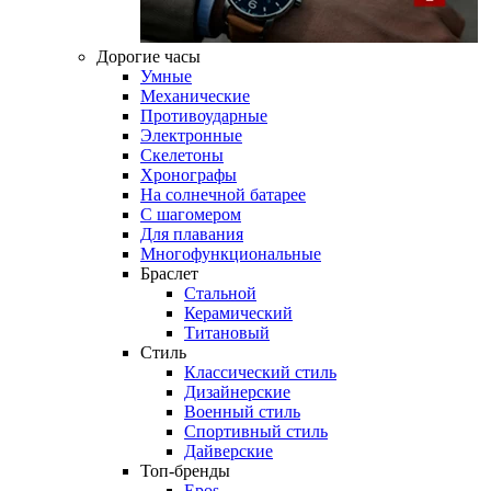
Дорогие часы
Умные
Механические
Противоударные
Электронные
Скелетоны
Хронографы
На солнечной батарее
С шагомером
Для плавания
Многофункциональные
Браслет
Стальной
Керамический
Титановый
Стиль
Классический стиль
Дизайнерские
Военный стиль
Спортивный стиль
Дайверские
Топ-бренды
Epos