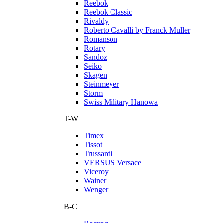
Reebok
Reebok Classic
Rivaldy
Roberto Cavalli by Franck Muller
Romanson
Rotary
Sandoz
Seiko
Skagen
Steinmeyer
Storm
Swiss Military Hanowa
T-W
Timex
Tissot
Trussardi
VERSUS Versace
Viceroy
Wainer
Wenger
В-С