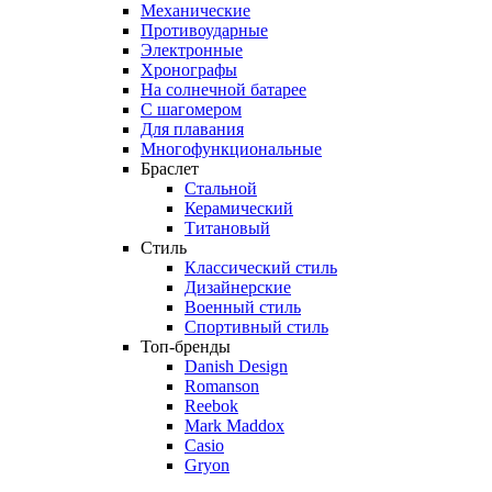
Механические
Противоударные
Электронные
Хронографы
На солнечной батарее
С шагомером
Для плавания
Многофункциональные
Браслет
Стальной
Керамический
Титановый
Стиль
Классический стиль
Дизайнерские
Военный стиль
Спортивный стиль
Топ-бренды
Danish Design
Romanson
Reebok
Mark Maddox
Casio
Gryon