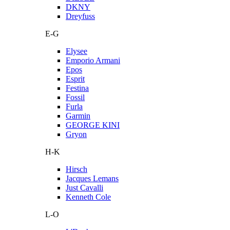
DKNY
Dreyfuss
E-G
Elysee
Emporio Armani
Epos
Esprit
Festina
Fossil
Furla
Garmin
GEORGE KINI
Gryon
H-K
Hirsch
Jacques Lemans
Just Cavalli
Kenneth Cole
L-O