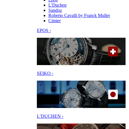
L'Duchen
Sandoz
Roberto Cavalli by Franck Muller
Cimier
EPOS ›
SEIKO ›
L’DUCHEN ›