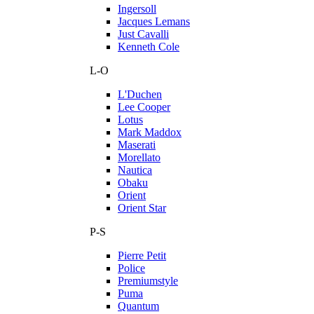
Ingersoll
Jacques Lemans
Just Cavalli
Kenneth Cole
L-O
L'Duchen
Lee Cooper
Lotus
Mark Maddox
Maserati
Morellato
Nautica
Obaku
Orient
Orient Star
P-S
Pierre Petit
Police
Premiumstyle
Puma
Quantum