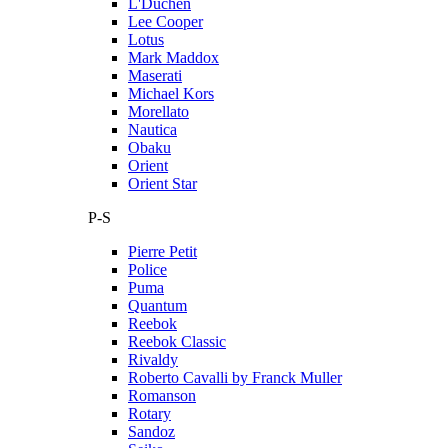
L'Duchen
Lee Cooper
Lotus
Mark Maddox
Maserati
Michael Kors
Morellato
Nautica
Obaku
Orient
Orient Star
P-S
Pierre Petit
Police
Puma
Quantum
Reebok
Reebok Classic
Rivaldy
Roberto Cavalli by Franck Muller
Romanson
Rotary
Sandoz