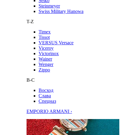
Seiko
Steinmeyer
Swiss Military Hanowa
T-Z
Timex
Tissot
VERSUS Versace
Viceroy
Victorinox
Wainer
Wenger
Zippo
В-С
Восход
Слава
Спецназ
EMPORIO ARMANI ›