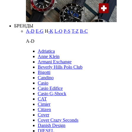
БРЕНДЫ
A-D
E-G
H
-K
L-O
P-S
T-Z
В-С
A-D
Adriatica
Anne Klein
Armani Exchange
Beverly Hills Polo Club
Bigotti
Candino
Casio
Casio Edifice
Casio G-Shock
CAT
Cimier
Citizen
Cover
Cover Crazy Seconds
Danish Design
DIESEL