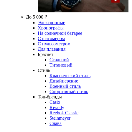
До 5 000 ₽
Электронные
Хронографы
На солнечной батарее
С шагомером
С пульсометром
Для плавания
Браслет
Стальной
Титановый
Стиль
Классический стиль
Дизайнерские
Военный стиль
Спортивный стиль
Топ-бренды
Casio
Rivaldy
Reebok Classic
Steinmeyer
Слава