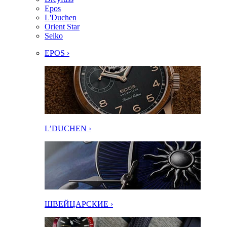
Epos
L'Duchen
Orient Star
Seiko
EPOS ›
L’DUCHEN ›
ШВЕЙЦАРСКИЕ ›