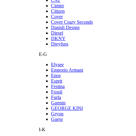
CAT
Cimier
Citizen
Cover
Cover Crazy Seconds
Danish Design
Diesel
DKNY
Dreyfuss
E-G
Elysee
Emporio Armani
Epos
Esprit
Festina
Fossil
Furla
Garmin
GEORGE KINI
Gryon
Guess
I-K