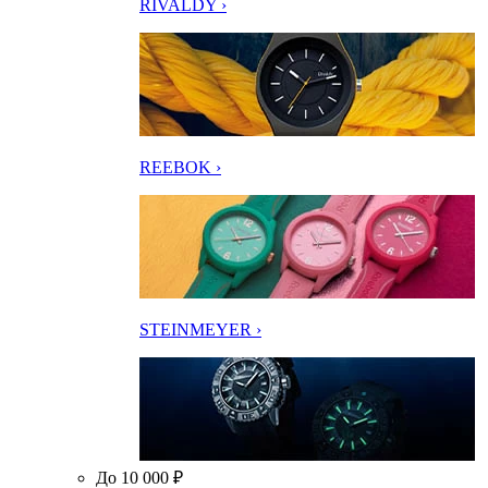
RIVALDY ›
REEBOK ›
STEINMEYER ›
До 10 000 ₽