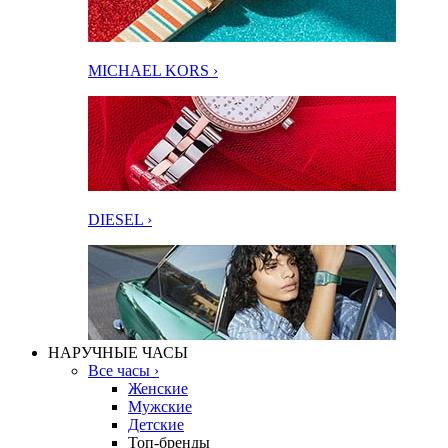
MICHAEL KORS ›
DIESEL ›
НАРУЧНЫЕ ЧАСЫ
Все часы ›
Женские
Мужские
Детские
Топ-бренды