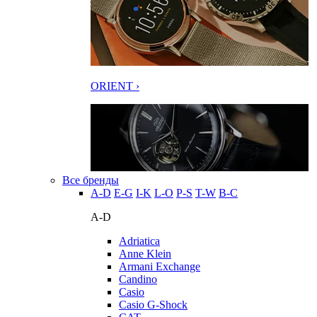
ORIENT ›
Все бренды
A-D
E-G
I-K
L-O
P-S
T-W
В-С
A-D
Adriatica
Anne Klein
Armani Exchange
Candino
Casio
Casio G-Shock