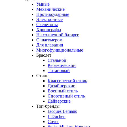
Умные
Механические
Противоударные
Электронные
Скелетоны
Хронографы
На солнечной батарее
С шагомером
Для плавания
Многофункциональные
Браслет
Стальной
Керамический
Титановый
Стиль
Классический стиль
Дизайнерские
Военный стиль
Спортивный стиль
Дайверские
Топ-бренды
Jacques Lemans
L'Duchen
Cover
Swiss Military Hanowa