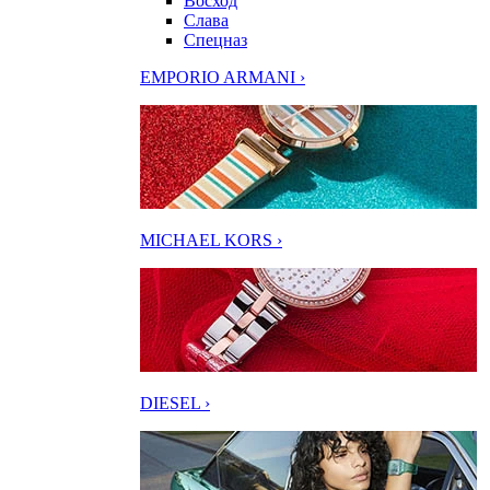
Восход
Слава
Спецназ
EMPORIO ARMANI ›
MICHAEL KORS ›
DIESEL ›