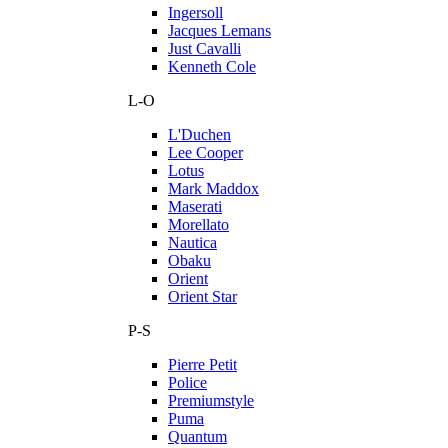
Ingersoll
Jacques Lemans
Just Cavalli
Kenneth Cole
L-O
L'Duchen
Lee Cooper
Lotus
Mark Maddox
Maserati
Morellato
Nautica
Obaku
Orient
Orient Star
P-S
Pierre Petit
Police
Premiumstyle
Puma
Quantum