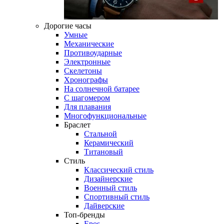
Дорогие часы
Умные
Механические
Противоударные
Электронные
Скелетоны
Хронографы
На солнечной батарее
С шагомером
Для плавания
Многофункциональные
Браслет
Стальной
Керамический
Титановый
Стиль
Классический стиль
Дизайнерские
Военный стиль
Спортивный стиль
Дайверские
Топ-бренды
Epos