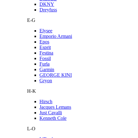
DKNY
Dreyfuss
E-G
Elysee
Emporio Armani
Epos
Esprit
Festina
Fossil
Furla
Garmin
GEORGE KINI
Gryon
H-K
Hirsch
Jacques Lemans
Just Cavalli
Kenneth Cole
L-O