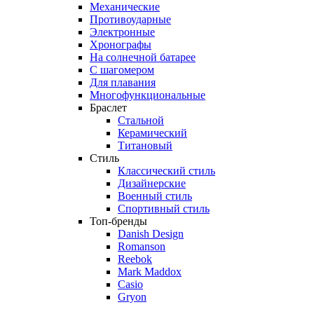
Механические
Противоударные
Электронные
Хронографы
На солнечной батарее
С шагомером
Для плавания
Многофункциональные
Браслет
Стальной
Керамический
Титановый
Стиль
Классический стиль
Дизайнерские
Военный стиль
Спортивный стиль
Топ-бренды
Danish Design
Romanson
Reebok
Mark Maddox
Casio
Gryon