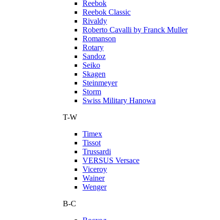
Reebok
Reebok Classic
Rivaldy
Roberto Cavalli by Franck Muller
Romanson
Rotary
Sandoz
Seiko
Skagen
Steinmeyer
Storm
Swiss Military Hanowa
T-W
Timex
Tissot
Trussardi
VERSUS Versace
Viceroy
Wainer
Wenger
В-С