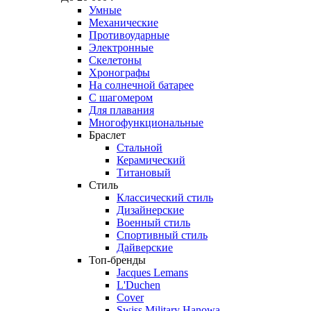
Умные
Механические
Противоударные
Электронные
Скелетоны
Хронографы
На солнечной батарее
С шагомером
Для плавания
Многофункциональные
Браслет
Стальной
Керамический
Титановый
Стиль
Классический стиль
Дизайнерские
Военный стиль
Спортивный стиль
Дайверские
Топ-бренды
Jacques Lemans
L'Duchen
Cover
Swiss Military Hanowa