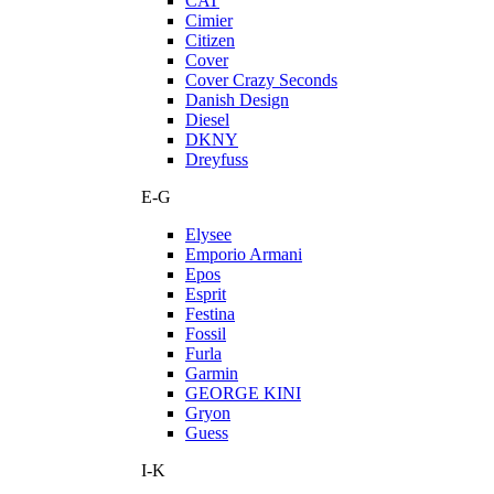
CAT
Cimier
Citizen
Cover
Cover Crazy Seconds
Danish Design
Diesel
DKNY
Dreyfuss
E-G
Elysee
Emporio Armani
Epos
Esprit
Festina
Fossil
Furla
Garmin
GEORGE KINI
Gryon
Guess
I-K