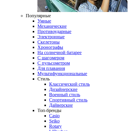
Популярные
Умные
Механические
Противоударные
Электронные
Скелетоны
Хронографы
На солнечной батарее
С шагомером
С пульсометром
Для плавания
Мультифункциональные
Стиль
Классический стиль
Дизайнерские
Военный стиль
Спортивный стиль
Дайверские
Топ-бренды
Casio
Seiko
Rotary