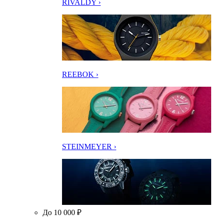
RIVALDY ›
REEBOK ›
STEINMEYER ›
До 10 000 ₽