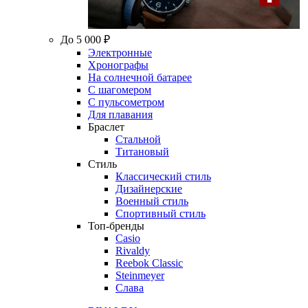
До 5 000 ₽
Электронные
Хронографы
На солнечной батарее
С шагомером
С пульсометром
Для плавания
Браслет
Стальной
Титановый
Стиль
Классический стиль
Дизайнерские
Военный стиль
Спортивный стиль
Топ-бренды
Casio
Rivaldy
Reebok Classic
Steinmeyer
Слава