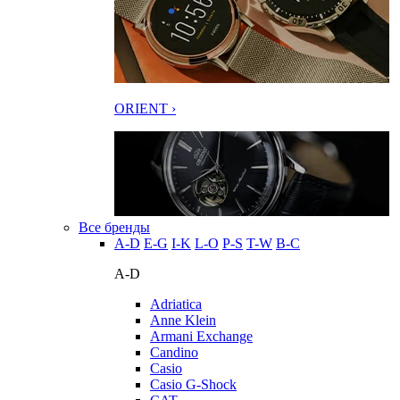
ORIENT ›
Все бренды
A-D
E-G
I-K
L-O
P-S
T-W
В-С
A-D
Adriatica
Anne Klein
Armani Exchange
Candino
Casio
Casio G-Shock