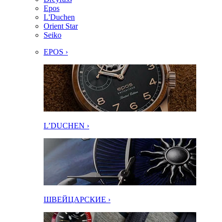
Epos
L'Duchen
Orient Star
Seiko
EPOS ›
L’DUCHEN ›
ШВЕЙЦАРСКИЕ ›