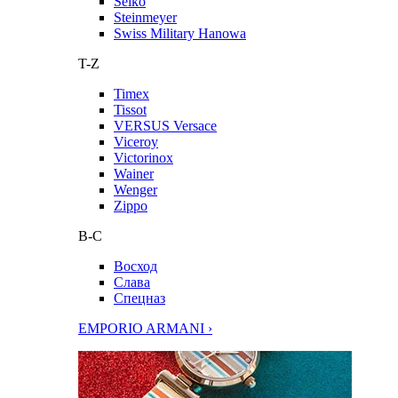
Seiko
Steinmeyer
Swiss Military Hanowa
T-Z
Timex
Tissot
VERSUS Versace
Viceroy
Victorinox
Wainer
Wenger
Zippo
В-С
Восход
Слава
Спецназ
EMPORIO ARMANI ›