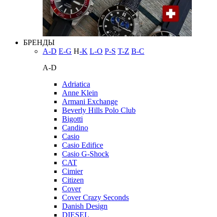
БРЕНДЫ
A-D
E-G
H
-K
L-O
P-S
T-Z
В-С
A-D
Adriatica
Anne Klein
Armani Exchange
Beverly Hills Polo Club
Bigotti
Candino
Casio
Casio Edifice
Casio G-Shock
CAT
Cimier
Citizen
Cover
Cover Crazy Seconds
Danish Design
DIESEL