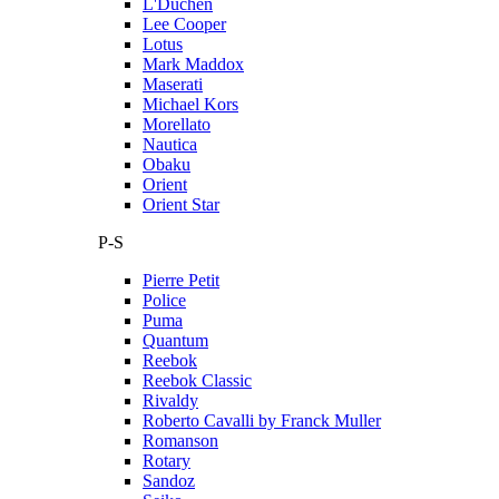
L'Duchen
Lee Cooper
Lotus
Mark Maddox
Maserati
Michael Kors
Morellato
Nautica
Obaku
Orient
Orient Star
P-S
Pierre Petit
Police
Puma
Quantum
Reebok
Reebok Classic
Rivaldy
Roberto Cavalli by Franck Muller
Romanson
Rotary
Sandoz