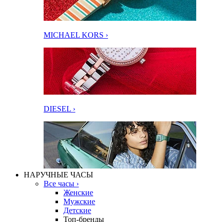
MICHAEL KORS ›
DIESEL ›
НАРУЧНЫЕ ЧАСЫ
Все часы ›
Женские
Мужские
Детские
Топ-бренды