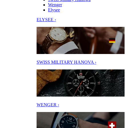
Wenger
Elysee
ELYSEE ›
SWISS MILITARY HANOVA ›
WENGER ›