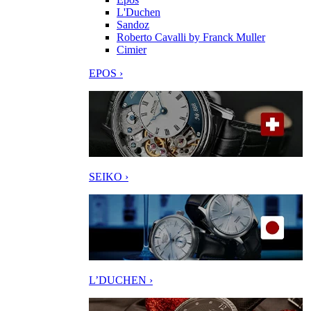
L'Duchen
Sandoz
Roberto Cavalli by Franck Muller
Cimier
EPOS ›
SEIKO ›
L’DUCHEN ›