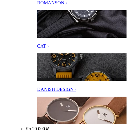
ROMANSON ›
CAT ›
DANISH DESIGN ›
До 20 000 ₽