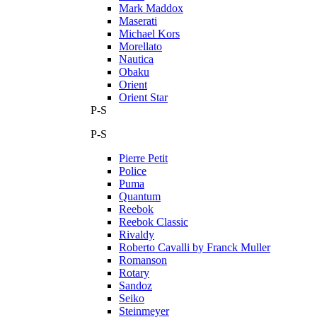
Mark Maddox
Maserati
Michael Kors
Morellato
Nautica
Obaku
Orient
Orient Star
P-S
P-S
Pierre Petit
Police
Puma
Quantum
Reebok
Reebok Classic
Rivaldy
Roberto Cavalli by Franck Muller
Romanson
Rotary
Sandoz
Seiko
Steinmeyer