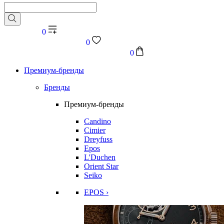
0
0
0
Премиум-бренды
Бренды
Премиум-бренды
Candino
Cimier
Dreyfuss
Epos
L'Duchen
Orient Star
Seiko
EPOS ›