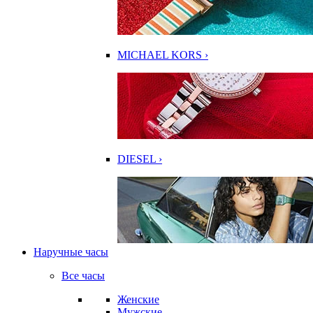
MICHAEL KORS ›
DIESEL ›
Наручные часы
Все часы
Женские
Мужские