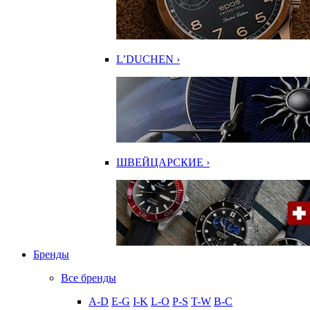
L’DUCHEN ›
ШВЕЙЦАРСКИЕ ›
Бренды
Все бренды
A-D
E-G
I-K
L-O
P-S
T-W
В-С