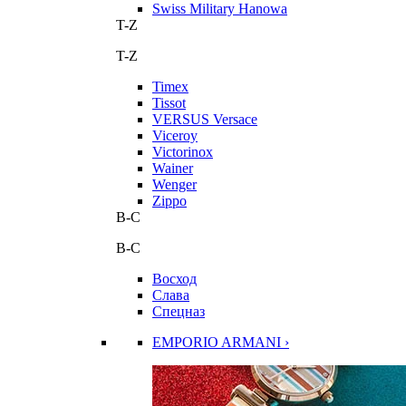
Swiss Military Hanowa
T-Z
T-Z
Timex
Tissot
VERSUS Versace
Viceroy
Victorinox
Wainer
Wenger
Zippo
В-С
В-С
Восход
Слава
Спецназ
EMPORIO ARMANI ›