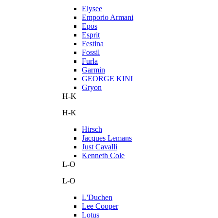
Elysee
Emporio Armani
Epos
Esprit
Festina
Fossil
Furla
Garmin
GEORGE KINI
Gryon
H-K
H-K
Hirsch
Jacques Lemans
Just Cavalli
Kenneth Cole
L-O
L-O
L'Duchen
Lee Cooper
Lotus