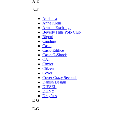
A-D
A-D
Adriatica
Anne Klein
Armani Exchange
Beverly Hills Polo Club
Bigotti
Candino
Casio
Casio Edifice
Casio G-Shock
CAT
Cimier
Citizen
Cover
Cover Crazy Seconds
Danish Design
DIESEL
DKNY
Dreyfuss
E-G
E-G