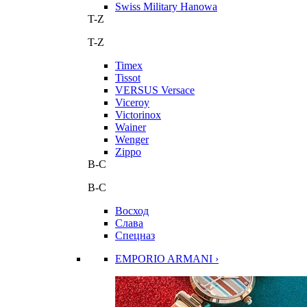
Swiss Military Hanowa
T-Z
T-Z
Timex
Tissot
VERSUS Versace
Viceroy
Victorinox
Wainer
Wenger
Zippo
В-С
В-С
Восход
Слава
Спецназ
EMPORIO ARMANI ›