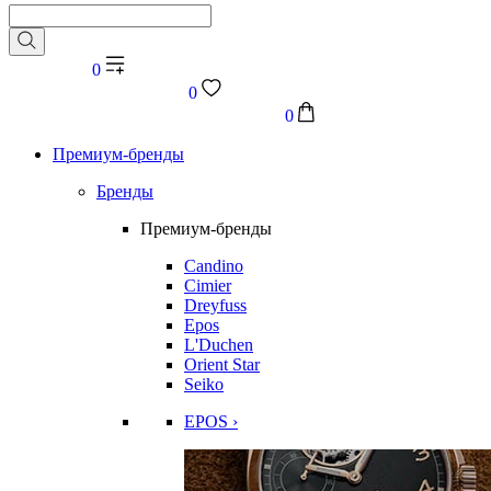
0
0
0
Премиум-бренды
Бренды
Премиум-бренды
Candino
Cimier
Dreyfuss
Epos
L'Duchen
Orient Star
Seiko
EPOS ›