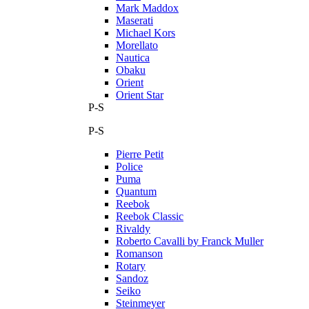
Mark Maddox
Maserati
Michael Kors
Morellato
Nautica
Obaku
Orient
Orient Star
P-S
P-S
Pierre Petit
Police
Puma
Quantum
Reebok
Reebok Classic
Rivaldy
Roberto Cavalli by Franck Muller
Romanson
Rotary
Sandoz
Seiko
Steinmeyer