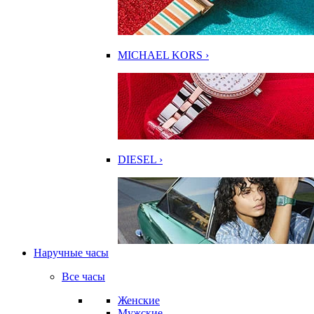
MICHAEL KORS ›
DIESEL ›
Наручные часы
Все часы
Женские
Мужские