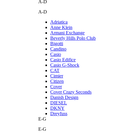
A-D
A-D
Adriatica
Anne Klein
Armani Exchange
Beverly Hills Polo Club
Bigotti
Candino
Casio
Casio Edifice
Casio G-Shock
CAT
Cimier
Citizen
Cover
Cover Crazy Seconds
Danish Design
DIESEL
DKNY
Dreyfuss
E-G
E-G