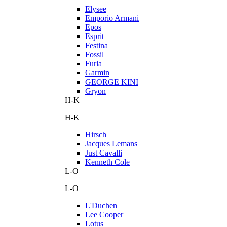
Elysee
Emporio Armani
Epos
Esprit
Festina
Fossil
Furla
Garmin
GEORGE KINI
Gryon
H-K
H-K
Hirsch
Jacques Lemans
Just Cavalli
Kenneth Cole
L-O
L-O
L'Duchen
Lee Cooper
Lotus