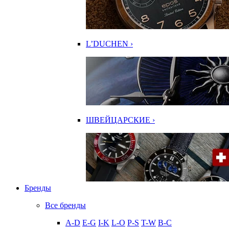
L’DUCHEN ›
ШВЕЙЦАРСКИЕ ›
Бренды
Все бренды
A-D
E-G
I-K
L-O
P-S
T-W
В-С