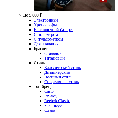
До 5 000 ₽
Электронные
Хронографы
На солнечной батарее
С шагомером
С пульсометром
Для плавания
Браслет
Стальной
Титановый
Стиль
Классический стиль
Дизайнерские
Военный стиль
Спортивный стиль
Топ-бренды
Casio
Rivaldy
Reebok Classic
Steinmeyer
Слава