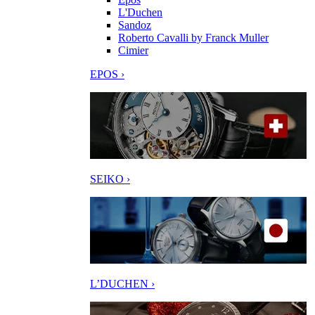
L'Duchen
Sandoz
Roberto Cavalli by Franck Muller
Cimier
EPOS ›
SEIKO ›
L’DUCHEN ›