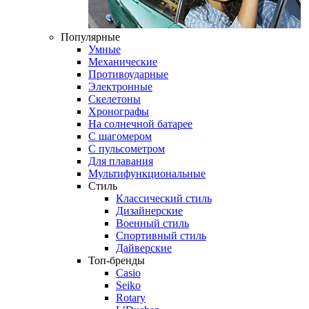
Популярные
Умные
Механические
Противоударные
Электронные
Скелетоны
Хронографы
На солнечной батарее
С шагомером
С пульсометром
Для плавания
Мультифункциональные
Стиль
Классический стиль
Дизайнерские
Военный стиль
Спортивный стиль
Дайверские
Топ-бренды
Casio
Seiko
Rotary