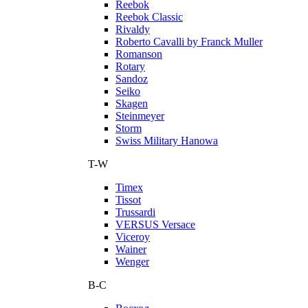
Reebok
Reebok Classic
Rivaldy
Roberto Cavalli by Franck Muller
Romanson
Rotary
Sandoz
Seiko
Skagen
Steinmeyer
Storm
Swiss Military Hanowa
T-W
Timex
Tissot
Trussardi
VERSUS Versace
Viceroy
Wainer
Wenger
В-С