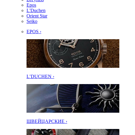
Epos
L'Duchen
Orient Star
Seiko
EPOS ›
L’DUCHEN ›
ШВЕЙЦАРСКИЕ ›