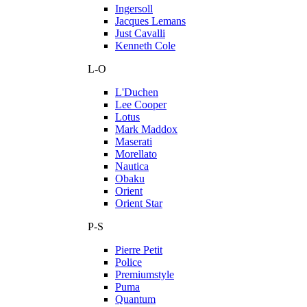
Ingersoll
Jacques Lemans
Just Cavalli
Kenneth Cole
L-O
L'Duchen
Lee Cooper
Lotus
Mark Maddox
Maserati
Morellato
Nautica
Obaku
Orient
Orient Star
P-S
Pierre Petit
Police
Premiumstyle
Puma
Quantum