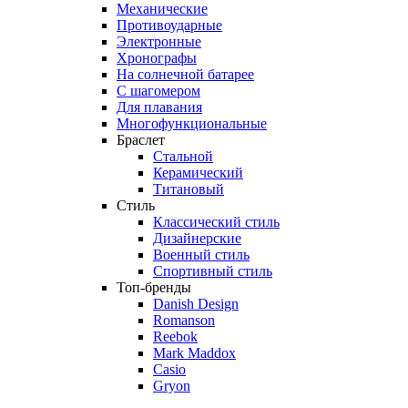
Механические
Противоударные
Электронные
Хронографы
На солнечной батарее
С шагомером
Для плавания
Многофункциональные
Браслет
Стальной
Керамический
Титановый
Стиль
Классический стиль
Дизайнерские
Военный стиль
Спортивный стиль
Топ-бренды
Danish Design
Romanson
Reebok
Mark Maddox
Casio
Gryon