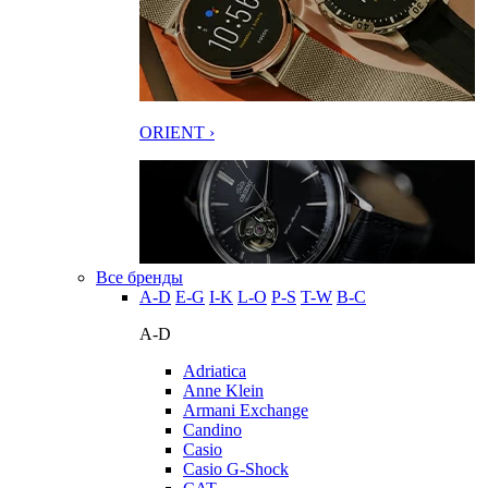
ORIENT ›
Все бренды
A-D
E-G
I-K
L-O
P-S
T-W
В-С
A-D
Adriatica
Anne Klein
Armani Exchange
Candino
Casio
Casio G-Shock