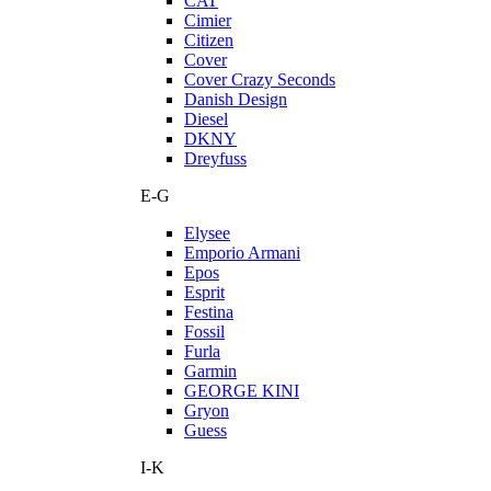
CAT
Cimier
Citizen
Cover
Cover Crazy Seconds
Danish Design
Diesel
DKNY
Dreyfuss
E-G
Elysee
Emporio Armani
Epos
Esprit
Festina
Fossil
Furla
Garmin
GEORGE KINI
Gryon
Guess
I-K