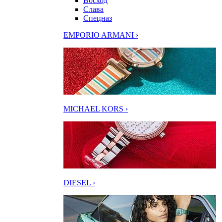
Восход
Слава
Спецназ
EMPORIO ARMANI ›
MICHAEL KORS ›
DIESEL ›