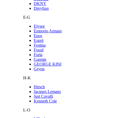
DKNY
Dreyfuss
E-G
Elysee
Emporio Armani
Epos
Esprit
Festina
Fossil
Furla
Garmin
GEORGE KINI
Gryon
H-K
Hirsch
Jacques Lemans
Just Cavalli
Kenneth Cole
L-O