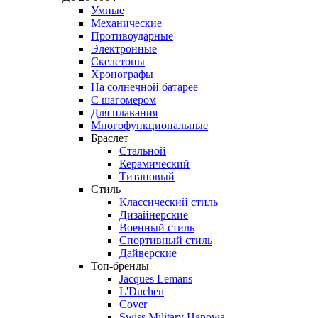
Умные
Механические
Противоударные
Электронные
Скелетоны
Хронографы
На солнечной батарее
С шагомером
Для плавания
Многофункциональные
Браслет
Стальной
Керамический
Титановый
Стиль
Классический стиль
Дизайнерские
Военный стиль
Спортивный стиль
Дайверские
Топ-бренды
Jacques Lemans
L'Duchen
Cover
Swiss Military Hanowa