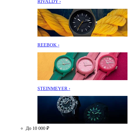
RIVALDY ›
REEBOK ›
STEINMEYER ›
До 10 000 ₽