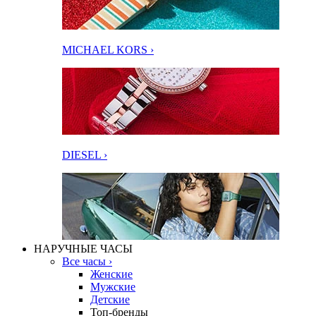
MICHAEL KORS ›
DIESEL ›
НАРУЧНЫЕ ЧАСЫ
Все часы ›
Женские
Мужские
Детские
Топ-бренды