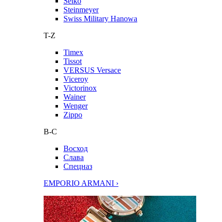
Seiko
Steinmeyer
Swiss Military Hanowa
T-Z
Timex
Tissot
VERSUS Versace
Viceroy
Victorinox
Wainer
Wenger
Zippo
В-С
Восход
Слава
Спецназ
EMPORIO ARMANI ›