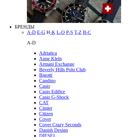
БРЕНДЫ
A-D
E-G
H
-K
L-O
P-S
T-Z
В-С
A-D
Adriatica
Anne Klein
Armani Exchange
Beverly Hills Polo Club
Bigotti
Candino
Casio
Casio Edifice
Casio G-Shock
CAT
Cimier
Citizen
Cover
Cover Crazy Seconds
Danish Design
DIESEL