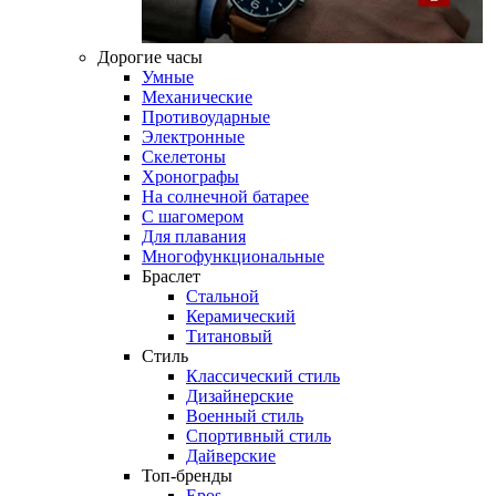
Дорогие часы
Умные
Механические
Противоударные
Электронные
Скелетоны
Хронографы
На солнечной батарее
С шагомером
Для плавания
Многофункциональные
Браслет
Стальной
Керамический
Титановый
Стиль
Классический стиль
Дизайнерские
Военный стиль
Спортивный стиль
Дайверские
Топ-бренды
Epos