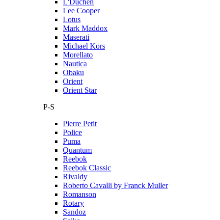
L'Duchen
Lee Cooper
Lotus
Mark Maddox
Maserati
Michael Kors
Morellato
Nautica
Obaku
Orient
Orient Star
P-S
Pierre Petit
Police
Puma
Quantum
Reebok
Reebok Classic
Rivaldy
Roberto Cavalli by Franck Muller
Romanson
Rotary
Sandoz