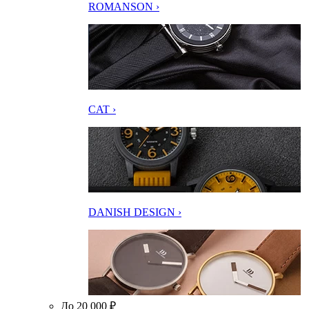
ROMANSON ›
CAT ›
DANISH DESIGN ›
До 20 000 ₽