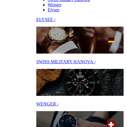
Wenger
Elysee
ELYSEE ›
SWISS MILITARY HANOVA ›
WENGER ›