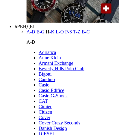
БРЕНДЫ
A-D
E-G
H
-K
L-O
P-S
T-Z
В-С
A-D
Adriatica
Anne Klein
Armani Exchange
Beverly Hills Polo Club
Bigotti
Candino
Casio
Casio Edifice
Casio G-Shock
CAT
Cimier
Citizen
Cover
Cover Crazy Seconds
Danish Design
DIESEL