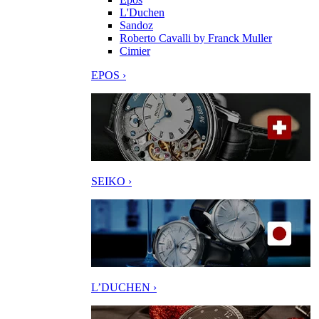
L'Duchen
Sandoz
Roberto Cavalli by Franck Muller
Cimier
EPOS ›
SEIKO ›
L’DUCHEN ›