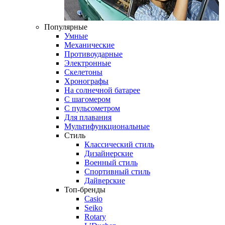
Популярные
Умные
Механические
Противоударные
Электронные
Скелетоны
Хронографы
На солнечной батарее
С шагомером
С пульсометром
Для плавания
Мультифункциональные
Стиль
Классический стиль
Дизайнерские
Военный стиль
Спортивный стиль
Дайверские
Топ-бренды
Casio
Seiko
Rotary