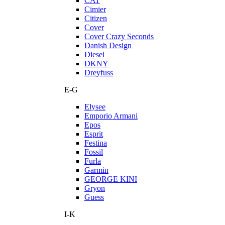
CAT
Cimier
Citizen
Cover
Cover Crazy Seconds
Danish Design
Diesel
DKNY
Dreyfuss
E-G
Elysee
Emporio Armani
Epos
Esprit
Festina
Fossil
Furla
Garmin
GEORGE KINI
Gryon
Guess
I-K