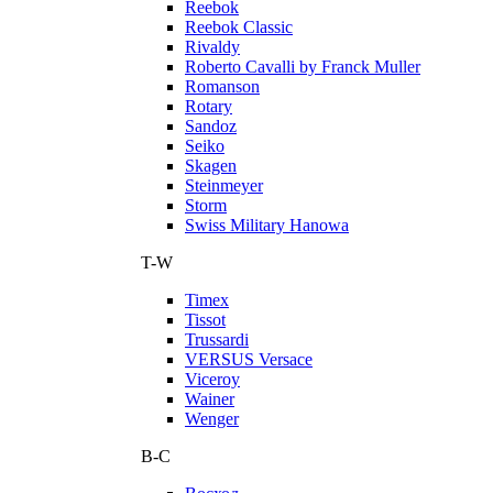
Reebok
Reebok Classic
Rivaldy
Roberto Cavalli by Franck Muller
Romanson
Rotary
Sandoz
Seiko
Skagen
Steinmeyer
Storm
Swiss Military Hanowa
T-W
Timex
Tissot
Trussardi
VERSUS Versace
Viceroy
Wainer
Wenger
В-С