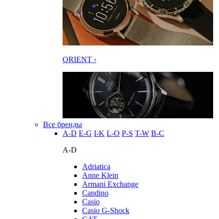
ORIENT ›
Все бренды
A-D
E-G
I-K
L-O
P-S
T-W
В-С
A-D
Adriatica
Anne Klein
Armani Exchange
Candino
Casio
Casio G-Shock