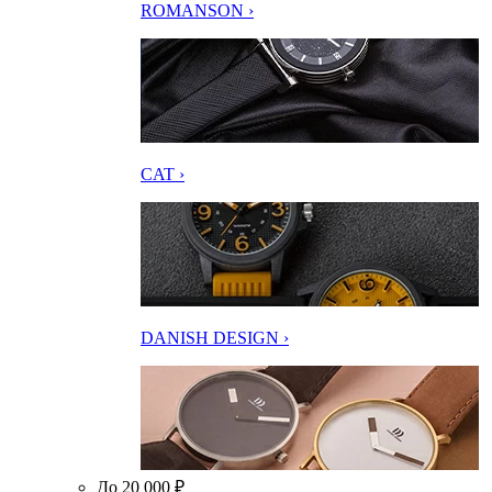
ROMANSON ›
CAT ›
DANISH DESIGN ›
До 20 000 ₽