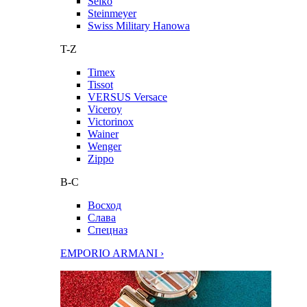
Seiko
Steinmeyer
Swiss Military Hanowa
T-Z
Timex
Tissot
VERSUS Versace
Viceroy
Victorinox
Wainer
Wenger
Zippo
В-С
Восход
Слава
Спецназ
EMPORIO ARMANI ›