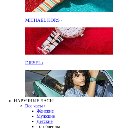
MICHAEL KORS ›
DIESEL ›
НАРУЧНЫЕ ЧАСЫ
Все часы ›
Женские
Мужские
Детские
Топ-бренды