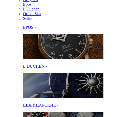
Epos
L'Duchen
Orient Star
Seiko
EPOS ›
L’DUCHEN ›
ШВЕЙЦАРСКИЕ ›