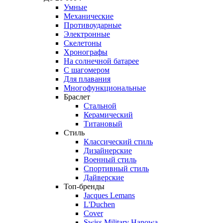
Умные
Механические
Противоударные
Электронные
Скелетоны
Хронографы
На солнечной батарее
С шагомером
Для плавания
Многофункциональные
Браслет
Стальной
Керамический
Титановый
Стиль
Классический стиль
Дизайнерские
Военный стиль
Спортивный стиль
Дайверские
Топ-бренды
Jacques Lemans
L'Duchen
Cover
Swiss Military Hanowa