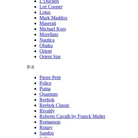
L'Duchen
Lee Cooper
Lotus
Mark Maddox
Maserati
Michael Kors
Morellato
Nautica
Obaku
Orient
Orient Star
P-S
Pierre Petit
Police
Puma
Quantum
Reebok
Reebok Classic
Rivaldy
Roberto Cavalli by Franck Muller
Romanson
Rotary
Sandoz