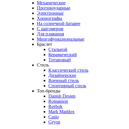
Механические
Противоударные
Электронные
Хронографы
На солнечной батарее
С шагомером
Для плавания
Многофункциональные
Браслет
Стальной
Керамический
Титановый
Стиль
Классический стиль
Дизайнерские
Военный стиль
Спортивный стиль
Топ-бренды
Danish Design
Romanson
Reebok
Mark Maddox
Casio
Gryon