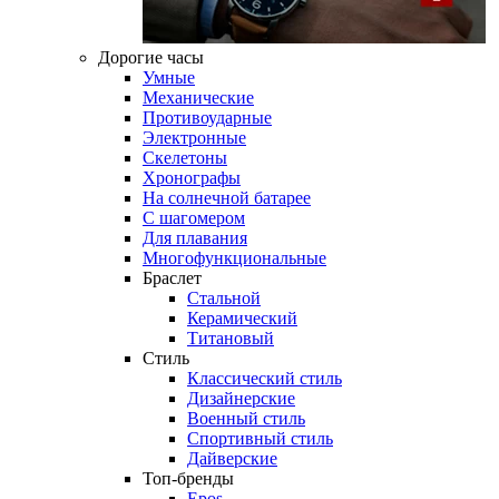
Дорогие часы
Умные
Механические
Противоударные
Электронные
Скелетоны
Хронографы
На солнечной батарее
С шагомером
Для плавания
Многофункциональные
Браслет
Стальной
Керамический
Титановый
Стиль
Классический стиль
Дизайнерские
Военный стиль
Спортивный стиль
Дайверские
Топ-бренды
Epos