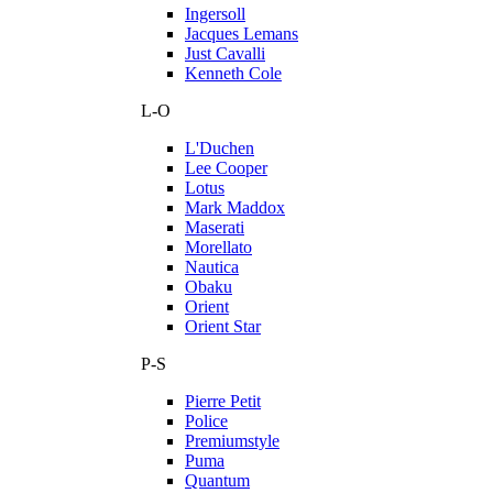
Ingersoll
Jacques Lemans
Just Cavalli
Kenneth Cole
L-O
L'Duchen
Lee Cooper
Lotus
Mark Maddox
Maserati
Morellato
Nautica
Obaku
Orient
Orient Star
P-S
Pierre Petit
Police
Premiumstyle
Puma
Quantum