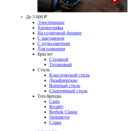
До 5 000 ₽
Электронные
Хронографы
На солнечной батарее
С шагомером
С пульсометром
Для плавания
Браслет
Стальной
Титановый
Стиль
Классический стиль
Дизайнерские
Военный стиль
Спортивный стиль
Топ-бренды
Casio
Rivaldy
Reebok Classic
Steinmeyer
Слава