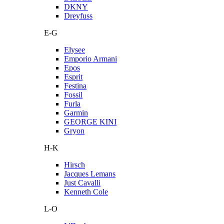
DKNY
Dreyfuss
E-G
Elysee
Emporio Armani
Epos
Esprit
Festina
Fossil
Furla
Garmin
GEORGE KINI
Gryon
H-K
Hirsch
Jacques Lemans
Just Cavalli
Kenneth Cole
L-O