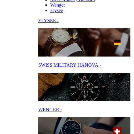
Wenger
Elysee
ELYSEE ›
SWISS MILITARY HANOVA ›
WENGER ›