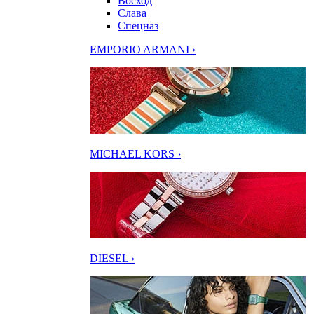
Восход
Слава
Спецназ
EMPORIO ARMANI ›
MICHAEL KORS ›
DIESEL ›