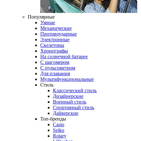
Популярные
Умные
Механические
Противоударные
Электронные
Скелетоны
Хронографы
На солнечной батарее
С шагомером
С пульсометром
Для плавания
Мультифункциональные
Стиль
Классический стиль
Дизайнерские
Военный стиль
Спортивный стиль
Дайверские
Топ-бренды
Casio
Seiko
Rotary