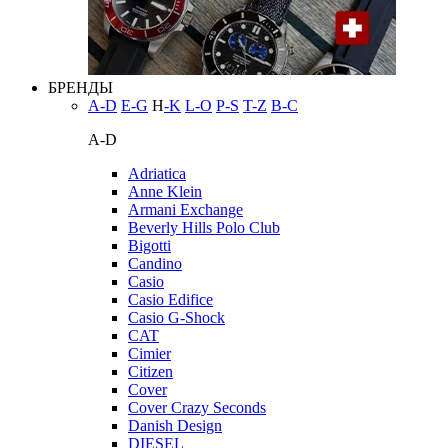
БРЕНДЫ
A-D
E-G
H
-K
L-O
P-S
T-Z
В-С
A-D
Adriatica
Anne Klein
Armani Exchange
Beverly Hills Polo Club
Bigotti
Candino
Casio
Casio Edifice
Casio G-Shock
CAT
Cimier
Citizen
Cover
Cover Crazy Seconds
Danish Design
DIESEL