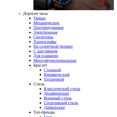
Дорогие часы
Умные
Механические
Противоударные
Электронные
Скелетоны
Хронографы
На солнечной батарее
С шагомером
Для плавания
Многофункциональные
Браслет
Стальной
Керамический
Титановый
Стиль
Классический стиль
Дизайнерские
Военный стиль
Спортивный стиль
Дайверские
Топ-бренды
Epos