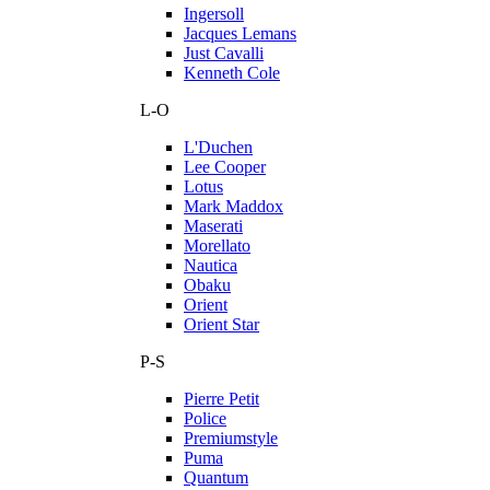
Ingersoll
Jacques Lemans
Just Cavalli
Kenneth Cole
L-O
L'Duchen
Lee Cooper
Lotus
Mark Maddox
Maserati
Morellato
Nautica
Obaku
Orient
Orient Star
P-S
Pierre Petit
Police
Premiumstyle
Puma
Quantum