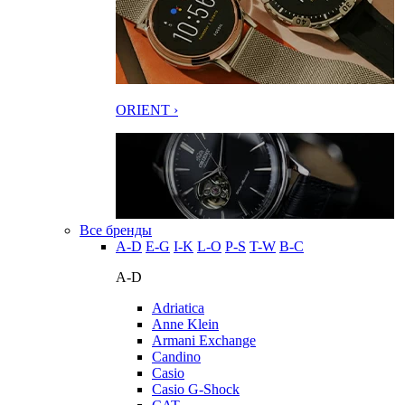
ORIENT ›
Все бренды
A-D
E-G
I-K
L-O
P-S
T-W
В-С
A-D
Adriatica
Anne Klein
Armani Exchange
Candino
Casio
Casio G-Shock