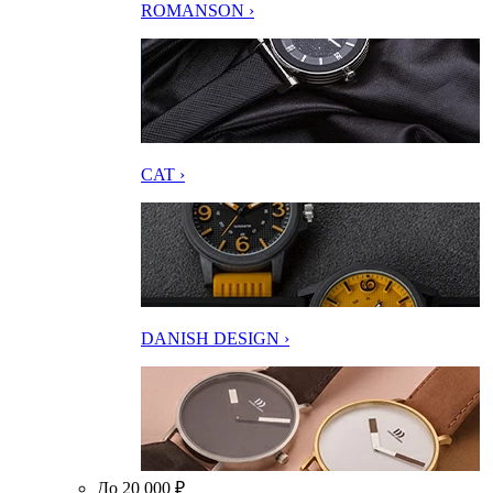
ROMANSON ›
CAT ›
DANISH DESIGN ›
До 20 000 ₽