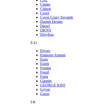
CAT
Cimier
Citizen
Cover
Cover Crazy Seconds
Danish Design
Diesel
DKNY
Dreyfuss
E-G
Elysee
Emporio Armani
Epos
Esprit
Festina
Fossil
Furla
Garmin
GEORGE KINI
Gryon
Guess
I-K