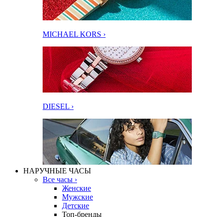
MICHAEL KORS ›
DIESEL ›
НАРУЧНЫЕ ЧАСЫ
Все часы ›
Женские
Мужские
Детские
Топ-бренды