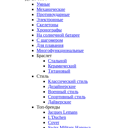
Умные
Механические
Противоударные
Электронные
Скелетоны
Хронографы
На солнечной батарее
С шагомером
Для плавания
Многофункциональные
Браслет
Стальной
Керамический
Титановый
Стиль
Классический стиль
Дизайнерские
Военный стиль
Спортивный стиль
Дайверские
Топ-бренды
Jacques Lemans
L'Duchen
Cover
Swiss Military Hanowa