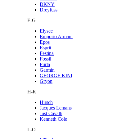
DKNY
Dreyfuss
E-G
Elysee
Emporio Armani
Epos
Esprit
Festina
Fossil
Furla
Garmin
GEORGE KINI
Gryon
H-K
Hirsch
Jacques Lemans
Just Cavalli
Kenneth Cole
L-O