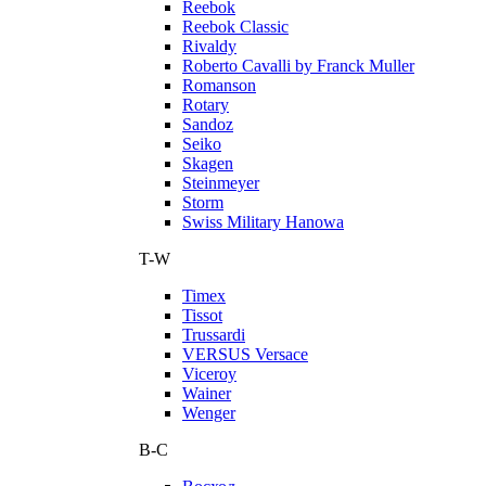
Reebok
Reebok Classic
Rivaldy
Roberto Cavalli by Franck Muller
Romanson
Rotary
Sandoz
Seiko
Skagen
Steinmeyer
Storm
Swiss Military Hanowa
T-W
Timex
Tissot
Trussardi
VERSUS Versace
Viceroy
Wainer
Wenger
В-С