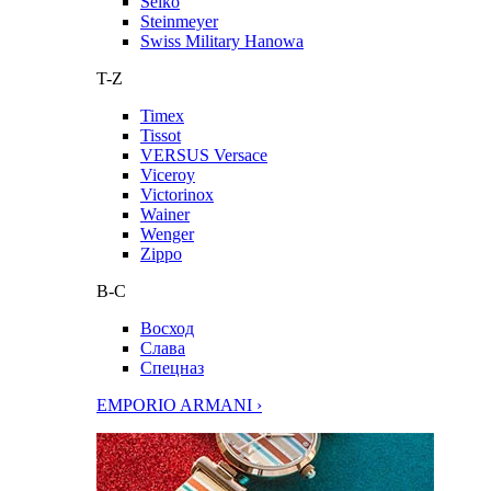
Seiko
Steinmeyer
Swiss Military Hanowa
T-Z
Timex
Tissot
VERSUS Versace
Viceroy
Victorinox
Wainer
Wenger
Zippo
В-С
Восход
Слава
Спецназ
EMPORIO ARMANI ›