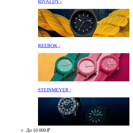
RIVALDY ›
REEBOK ›
STEINMEYER ›
До 10 000 ₽