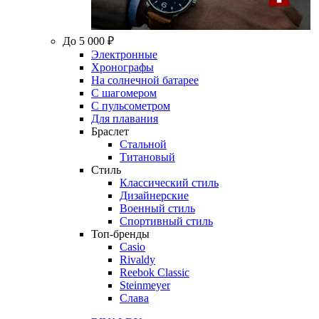
До 5 000 ₽
Электронные
Хронографы
На солнечной батарее
С шагомером
С пульсометром
Для плавания
Браслет
Стальной
Титановый
Стиль
Классический стиль
Дизайнерские
Военный стиль
Спортивный стиль
Топ-бренды
Casio
Rivaldy
Reebok Classic
Steinmeyer
Слава