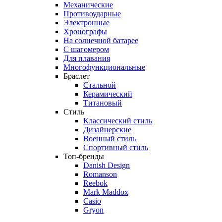
Механические
Противоударные
Электронные
Хронографы
На солнечной батарее
С шагомером
Для плавания
Многофункциональные
Браслет
Стальной
Керамический
Титановый
Стиль
Классический стиль
Дизайнерские
Военный стиль
Спортивный стиль
Топ-бренды
Danish Design
Romanson
Reebok
Mark Maddox
Casio
Gryon