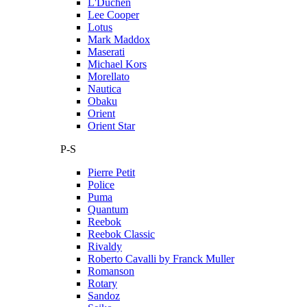
L'Duchen
Lee Cooper
Lotus
Mark Maddox
Maserati
Michael Kors
Morellato
Nautica
Obaku
Orient
Orient Star
P-S
Pierre Petit
Police
Puma
Quantum
Reebok
Reebok Classic
Rivaldy
Roberto Cavalli by Franck Muller
Romanson
Rotary
Sandoz