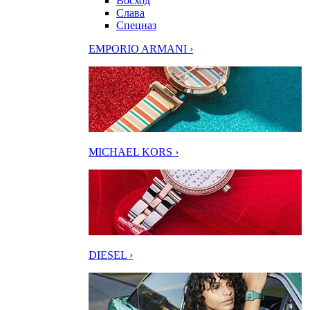
Восход
Слава
Спецназ
EMPORIO ARMANI ›
MICHAEL KORS ›
DIESEL ›