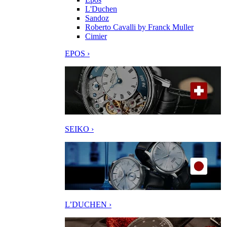
L'Duchen
Sandoz
Roberto Cavalli by Franck Muller
Cimier
EPOS ›
SEIKO ›
L’DUCHEN ›