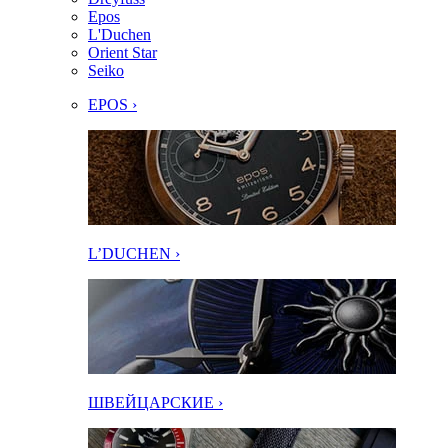
Epos
L'Duchen
Orient Star
Seiko
EPOS ›
L’DUCHEN ›
ШВЕЙЦАРСКИЕ ›