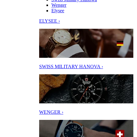
Wenger
Elysee
ELYSEE ›
SWISS MILITARY HANOVA ›
WENGER ›