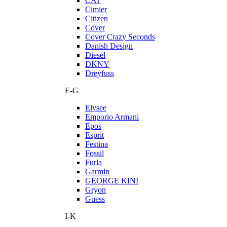
CAT
Cimier
Citizen
Cover
Cover Crazy Seconds
Danish Design
Diesel
DKNY
Dreyfuss
E-G
Elysee
Emporio Armani
Epos
Esprit
Festina
Fossil
Furla
Garmin
GEORGE KINI
Gryon
Guess
I-K