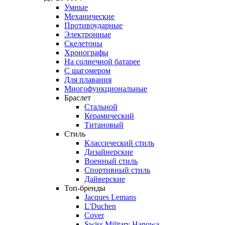
Умные
Механические
Противоударные
Электронные
Скелетоны
Хронографы
На солнечной батарее
С шагомером
Для плавания
Многофункциональные
Браслет
Стальной
Керамический
Титановый
Стиль
Классический стиль
Дизайнерские
Военный стиль
Спортивный стиль
Дайверские
Топ-бренды
Jacques Lemans
L'Duchen
Cover
Swiss Military Hanowa