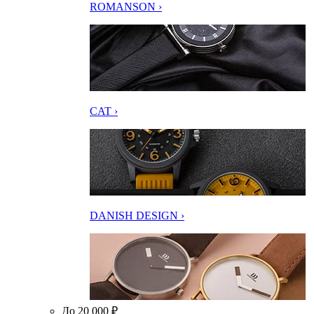
ROMANSON ›
CAT ›
DANISH DESIGN ›
До 20 000 ₽