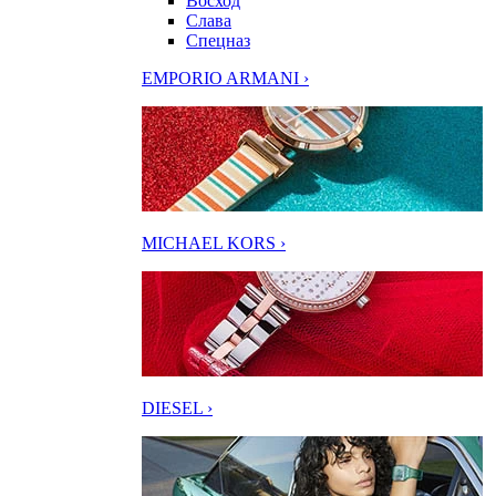
Восход
Слава
Спецназ
EMPORIO ARMANI ›
MICHAEL KORS ›
DIESEL ›