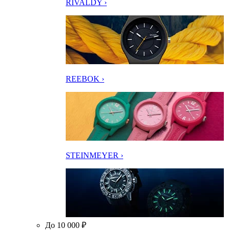
RIVALDY ›
REEBOK ›
STEINMEYER ›
До 10 000 ₽