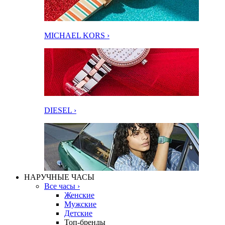
MICHAEL KORS ›
DIESEL ›
НАРУЧНЫЕ ЧАСЫ
Все часы ›
Женские
Мужские
Детские
Топ-бренды