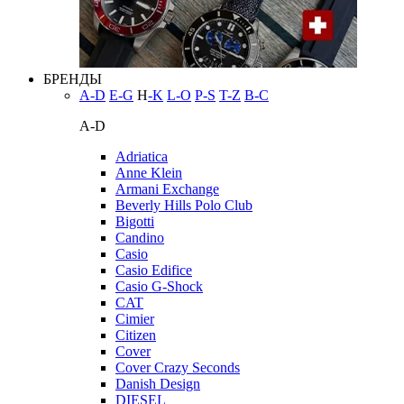
БРЕНДЫ
A-D
E-G
H
-K
L-O
P-S
T-Z
В-С
A-D
Adriatica
Anne Klein
Armani Exchange
Beverly Hills Polo Club
Bigotti
Candino
Casio
Casio Edifice
Casio G-Shock
CAT
Cimier
Citizen
Cover
Cover Crazy Seconds
Danish Design
DIESEL