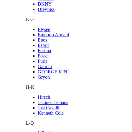
DKNY
Dreyfuss
E-G
Elysee
Emporio Armani
Epos
Esprit
Festina
Fossil
Furla
Garmin
GEORGE KINI
Gryon
H-K
Hirsch
Jacques Lemans
Just Cavalli
Kenneth Cole
L-O