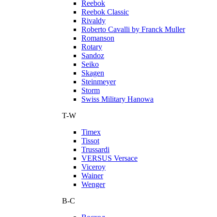
Reebok
Reebok Classic
Rivaldy
Roberto Cavalli by Franck Muller
Romanson
Rotary
Sandoz
Seiko
Skagen
Steinmeyer
Storm
Swiss Military Hanowa
T-W
Timex
Tissot
Trussardi
VERSUS Versace
Viceroy
Wainer
Wenger
В-С