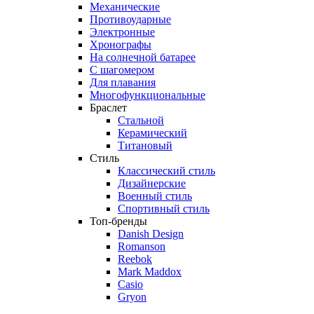
Механические
Противоударные
Электронные
Хронографы
На солнечной батарее
С шагомером
Для плавания
Многофункциональные
Браслет
Стальной
Керамический
Титановый
Стиль
Классический стиль
Дизайнерские
Военный стиль
Спортивный стиль
Топ-бренды
Danish Design
Romanson
Reebok
Mark Maddox
Casio
Gryon