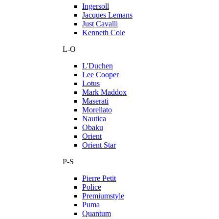
Ingersoll
Jacques Lemans
Just Cavalli
Kenneth Cole
L-O
L'Duchen
Lee Cooper
Lotus
Mark Maddox
Maserati
Morellato
Nautica
Obaku
Orient
Orient Star
P-S
Pierre Petit
Police
Premiumstyle
Puma
Quantum