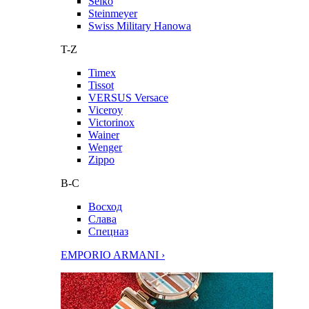
Seiko
Steinmeyer
Swiss Military Hanowa
T-Z
Timex
Tissot
VERSUS Versace
Viceroy
Victorinox
Wainer
Wenger
Zippo
В-С
Восход
Слава
Спецназ
EMPORIO ARMANI ›