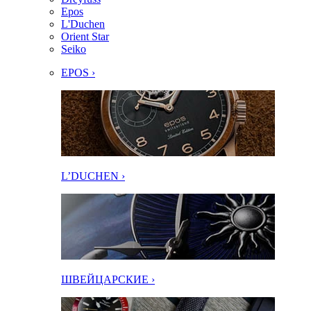
Epos
L'Duchen
Orient Star
Seiko
EPOS ›
L’DUCHEN ›
ШВЕЙЦАРСКИЕ ›