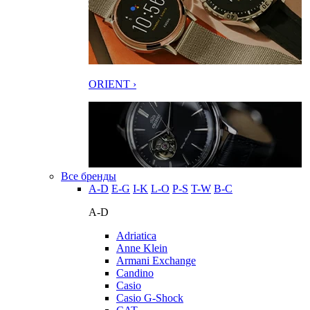
ORIENT ›
Все бренды
A-D
E-G
I-K
L-O
P-S
T-W
В-С
A-D
Adriatica
Anne Klein
Armani Exchange
Candino
Casio
Casio G-Shock