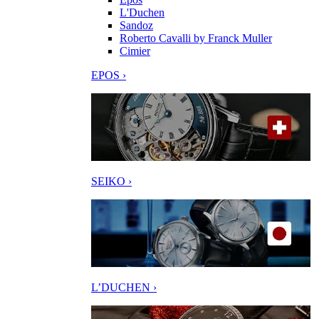
L'Duchen
Sandoz
Roberto Cavalli by Franck Muller
Cimier
EPOS ›
SEIKO ›
L’DUCHEN ›