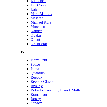
L'Duchen
Lee Cooper
Lotus
Mark Maddox
Maserati
Michael Kors
Morellato
Nautica
Obaku
Orient
Orient Star
P-S
Pierre Petit
Police
Puma
Quantum
Reebok
Reebok Classic
Rivaldy
Roberto Cavalli by Franck Muller
Romanson
Rotary
Sandoz