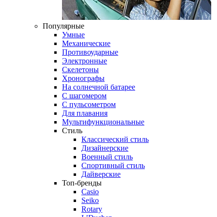
Популярные
Умные
Механические
Противоударные
Электронные
Скелетоны
Хронографы
На солнечной батарее
С шагомером
С пульсометром
Для плавания
Мультифункциональные
Стиль
Классический стиль
Дизайнерские
Военный стиль
Спортивный стиль
Дайверские
Топ-бренды
Casio
Seiko
Rotary