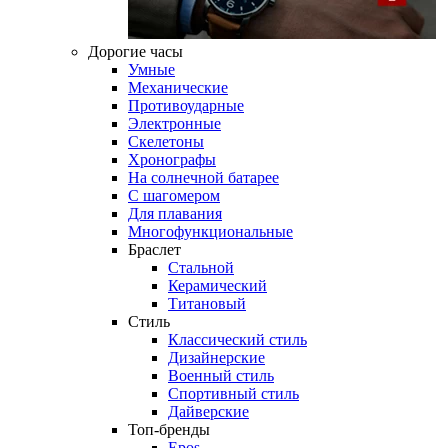
Дорогие часы
Умные
Механические
Противоударные
Электронные
Скелетоны
Хронографы
На солнечной батарее
С шагомером
Для плавания
Многофункциональные
Браслет
Стальной
Керамический
Титановый
Стиль
Классический стиль
Дизайнерские
Военный стиль
Спортивный стиль
Дайверские
Топ-бренды
Epos