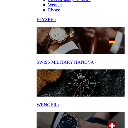
Wenger
Elysee
ELYSEE ›
SWISS MILITARY HANOVA ›
WENGER ›