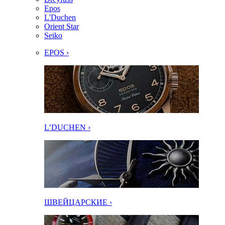
Epos
L'Duchen
Orient Star
Seiko
EPOS ›
L’DUCHEN ›
ШВЕЙЦАРСКИЕ ›