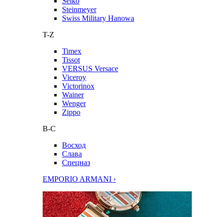
Seiko
Steinmeyer
Swiss Military Hanowa
T-Z
Timex
Tissot
VERSUS Versace
Viceroy
Victorinox
Wainer
Wenger
Zippo
В-С
Восход
Слава
Спецназ
EMPORIO ARMANI ›