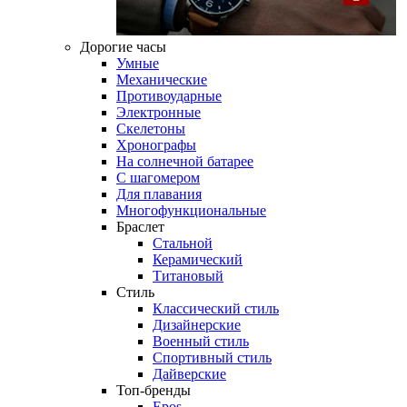
Дорогие часы
Умные
Механические
Противоударные
Электронные
Скелетоны
Хронографы
На солнечной батарее
С шагомером
Для плавания
Многофункциональные
Браслет
Стальной
Керамический
Титановый
Стиль
Классический стиль
Дизайнерские
Военный стиль
Спортивный стиль
Дайверские
Топ-бренды
Epos