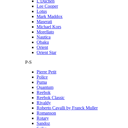
L'Duchen
Lee Cooper
Lotus
Mark Maddox
Maserati
Michael Kors
Morellato
Nautica
Obaku
Orient
Orient Star
P-S
Pierre Petit
Police
Puma
Quantum
Reebok
Reebok Classic
Rivaldy
Roberto Cavalli by Franck Muller
Romanson
Rotary
Sandoz