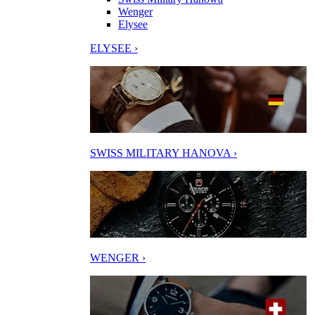
Wenger
Elysee
ELYSEE ›
SWISS MILITARY HANOVA ›
WENGER ›