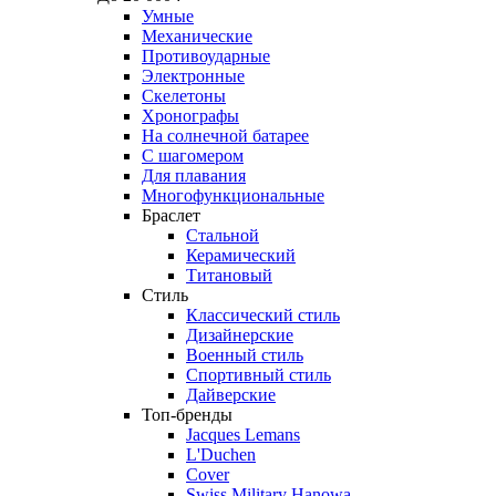
Умные
Механические
Противоударные
Электронные
Скелетоны
Хронографы
На солнечной батарее
С шагомером
Для плавания
Многофункциональные
Браслет
Стальной
Керамический
Титановый
Стиль
Классический стиль
Дизайнерские
Военный стиль
Спортивный стиль
Дайверские
Топ-бренды
Jacques Lemans
L'Duchen
Cover
Swiss Military Hanowa