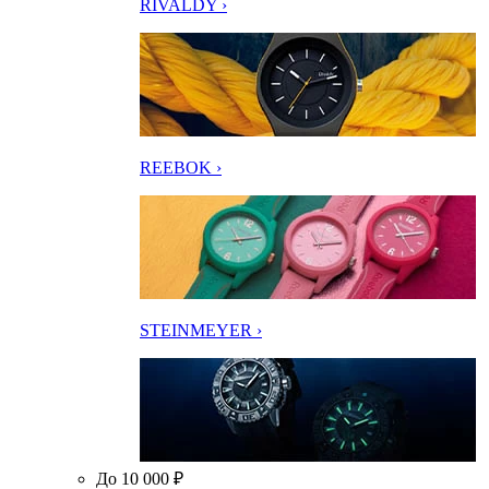
RIVALDY ›
REEBOK ›
STEINMEYER ›
До 10 000 ₽