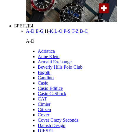
БРЕНДЫ
A-D
E-G
H
-K
L-O
P-S
T-Z
В-С
A-D
Adriatica
Anne Klein
Armani Exchange
Beverly Hills Polo Club
Bigotti
Candino
Casio
Casio Edifice
Casio G-Shock
CAT
Cimier
Citizen
Cover
Cover Crazy Seconds
Danish Design
DIESEL