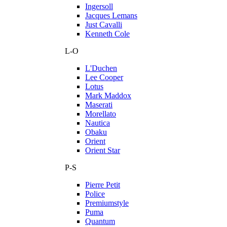
Ingersoll
Jacques Lemans
Just Cavalli
Kenneth Cole
L-O
L'Duchen
Lee Cooper
Lotus
Mark Maddox
Maserati
Morellato
Nautica
Obaku
Orient
Orient Star
P-S
Pierre Petit
Police
Premiumstyle
Puma
Quantum