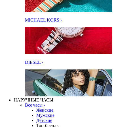
MICHAEL KORS ›
DIESEL ›
НАРУЧНЫЕ ЧАСЫ
Все часы ›
Женские
Мужские
Детские
Топ-бренды