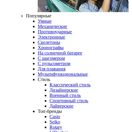
Популярные
Умные
Механические
Противоударные
Электронные
Скелетоны
Хронографы
На солнечной батарее
С шагомером
С пульсометром
Для плавания
Мультифункциональные
Стиль
Классический стиль
Дизайнерские
Военный стиль
Спортивный стиль
Дайверские
Топ-бренды
Casio
Seiko
Rotary