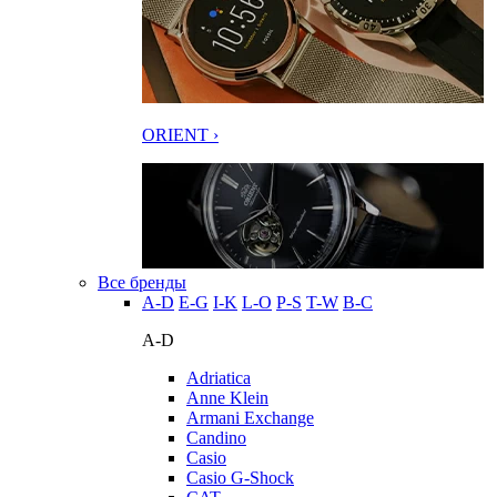
ORIENT ›
Все бренды
A-D
E-G
I-K
L-O
P-S
T-W
В-С
A-D
Adriatica
Anne Klein
Armani Exchange
Candino
Casio
Casio G-Shock