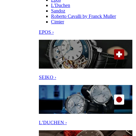
L'Duchen
Sandoz
Roberto Cavalli by Franck Muller
Cimier
EPOS ›
SEIKO ›
L’DUCHEN ›