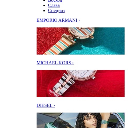
Восход
Слава
Спецназ
EMPORIO ARMANI ›
MICHAEL KORS ›
DIESEL ›