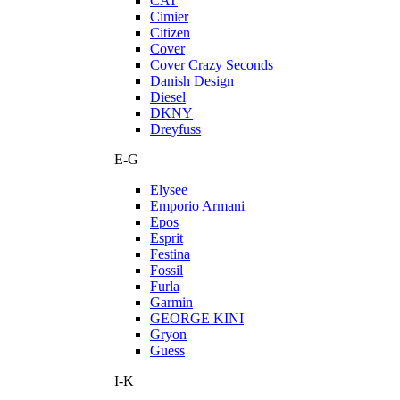
CAT
Cimier
Citizen
Cover
Cover Crazy Seconds
Danish Design
Diesel
DKNY
Dreyfuss
E-G
Elysee
Emporio Armani
Epos
Esprit
Festina
Fossil
Furla
Garmin
GEORGE KINI
Gryon
Guess
I-K