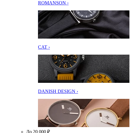
ROMANSON ›
CAT ›
DANISH DESIGN ›
До 20 000 ₽