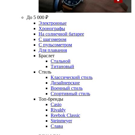
До 5 000 ₽
Электронные
Хронографы
На солнечной батарее
С шагомером
С пульсометром
Для плавания
Браслет
Стальной
Титановый
Стиль
Классический стиль
Дизайнерские
Военный стиль
Спортивный стиль
Топ-бренды
Casio
Rivaldy
Reebok Classic
Steinmeyer
Слава