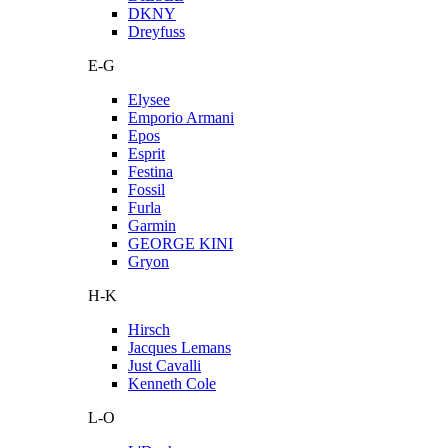
DKNY
Dreyfuss
E-G
Elysee
Emporio Armani
Epos
Esprit
Festina
Fossil
Furla
Garmin
GEORGE KINI
Gryon
H-K
Hirsch
Jacques Lemans
Just Cavalli
Kenneth Cole
L-O