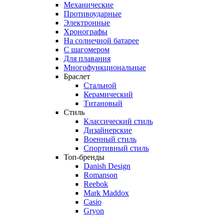
Механические
Противоударные
Электронные
Хронографы
На солнечной батарее
С шагомером
Для плавания
Многофункциональные
Браслет
Стальной
Керамический
Титановый
Стиль
Классический стиль
Дизайнерские
Военный стиль
Спортивный стиль
Топ-бренды
Danish Design
Romanson
Reebok
Mark Maddox
Casio
Gryon