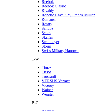
Reebok
Reebok Classic
Rivaldy
Roberto Cavalli by Franck Muller
Romanson
Rotary
Sandoz
Seiko
Skagen
Steinmeyer
Storm
Swiss Military Hanowa
T-W
Timex
Tissot
Trussardi
VERSUS Versace
Viceroy
Wainer
Wenger
В-С