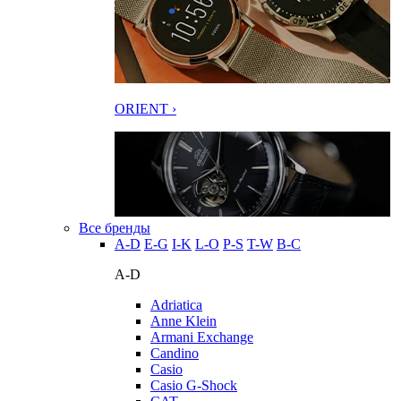
ORIENT ›
Все бренды
A-D
E-G
I-K
L-O
P-S
T-W
В-С
A-D
Adriatica
Anne Klein
Armani Exchange
Candino
Casio
Casio G-Shock