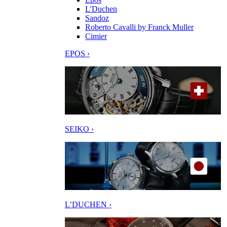
L'Duchen
Sandoz
Roberto Cavalli by Franck Muller
Cimier
EPOS ›
SEIKO ›
L’DUCHEN ›