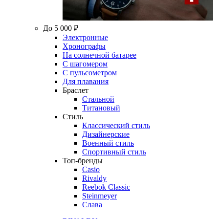
До 5 000 ₽
Электронные
Хронографы
На солнечной батарее
С шагомером
С пульсометром
Для плавания
Браслет
Стальной
Титановый
Стиль
Классический стиль
Дизайнерские
Военный стиль
Спортивный стиль
Топ-бренды
Casio
Rivaldy
Reebok Classic
Steinmeyer
Слава