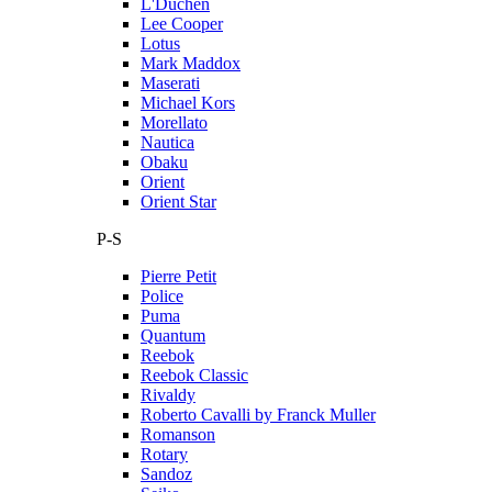
L'Duchen
Lee Cooper
Lotus
Mark Maddox
Maserati
Michael Kors
Morellato
Nautica
Obaku
Orient
Orient Star
P-S
Pierre Petit
Police
Puma
Quantum
Reebok
Reebok Classic
Rivaldy
Roberto Cavalli by Franck Muller
Romanson
Rotary
Sandoz