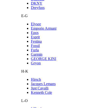
DKNY
Dreyfuss
E-G
Elysee
Emporio Armani
Epos
Esprit
Festina
Fossil
Furla
Garmin
GEORGE KINI
Gryon
H-K
Hirsch
Jacques Lemans
Just Cavalli
Kenneth Cole
L-O