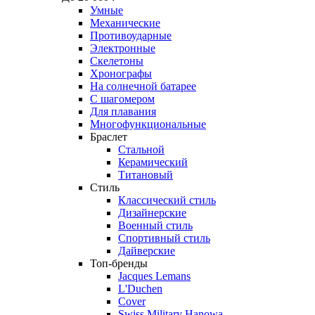
Умные
Механические
Противоударные
Электронные
Скелетоны
Хронографы
На солнечной батарее
С шагомером
Для плавания
Многофункциональные
Браслет
Стальной
Керамический
Титановый
Стиль
Классический стиль
Дизайнерские
Военный стиль
Спортивный стиль
Дайверские
Топ-бренды
Jacques Lemans
L'Duchen
Cover
Swiss Military Hanowa