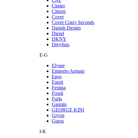
CAT
Cimier
Citizen
Cover
Cover Crazy Seconds
Danish Design
Diesel
DKNY
Dreyfuss
E-G
Elysee
Emporio Armani
Epos
Esprit
Festina
Fossil
Furla
Garmin
GEORGE KINI
Gryon
Guess
I-K