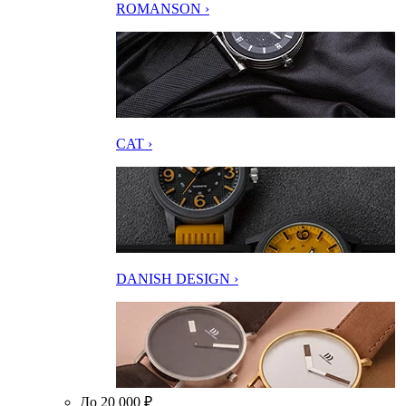
ROMANSON ›
CAT ›
DANISH DESIGN ›
До 20 000 ₽