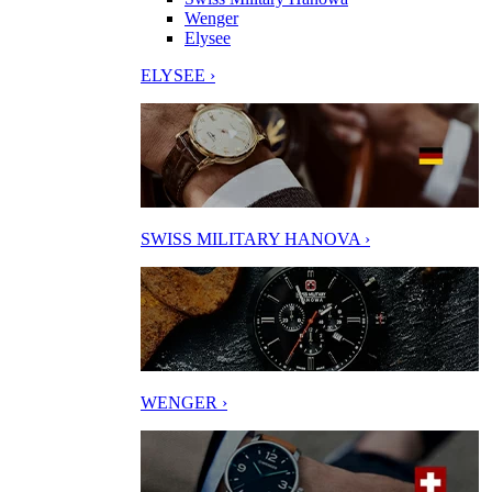
Wenger
Elysee
ELYSEE ›
SWISS MILITARY HANOVA ›
WENGER ›