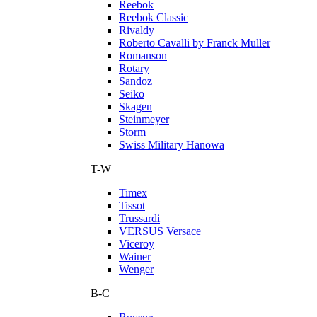
Reebok
Reebok Classic
Rivaldy
Roberto Cavalli by Franck Muller
Romanson
Rotary
Sandoz
Seiko
Skagen
Steinmeyer
Storm
Swiss Military Hanowa
T-W
Timex
Tissot
Trussardi
VERSUS Versace
Viceroy
Wainer
Wenger
В-С