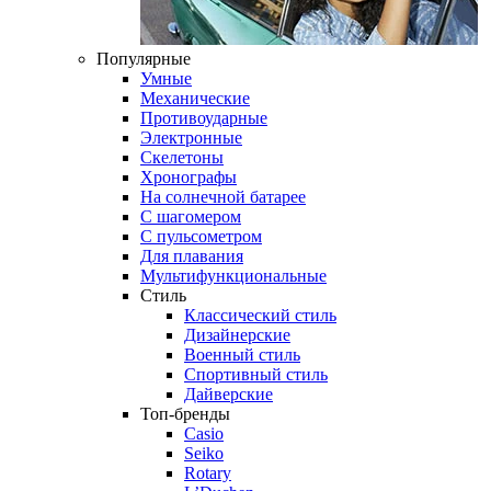
Популярные
Умные
Механические
Противоударные
Электронные
Скелетоны
Хронографы
На солнечной батарее
С шагомером
С пульсометром
Для плавания
Мультифункциональные
Стиль
Классический стиль
Дизайнерские
Военный стиль
Спортивный стиль
Дайверские
Топ-бренды
Casio
Seiko
Rotary