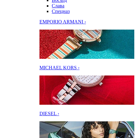
Восход
Слава
Спецназ
EMPORIO ARMANI ›
MICHAEL KORS ›
DIESEL ›