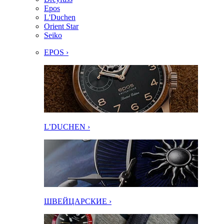
Epos
L'Duchen
Orient Star
Seiko
EPOS ›
L’DUCHEN ›
ШВЕЙЦАРСКИЕ ›