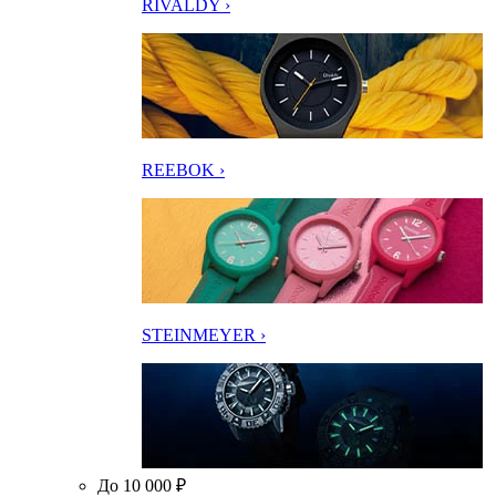
RIVALDY ›
REEBOK ›
STEINMEYER ›
До 10 000 ₽