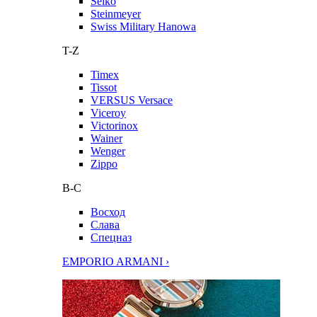
Seiko
Steinmeyer
Swiss Military Hanowa
T-Z
Timex
Tissot
VERSUS Versace
Viceroy
Victorinox
Wainer
Wenger
Zippo
В-С
Восход
Слава
Спецназ
EMPORIO ARMANI ›