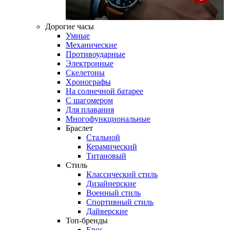
Дорогие часы
Умные
Механические
Противоударные
Электронные
Скелетоны
Хронографы
На солнечной батарее
С шагомером
Для плавания
Многофункциональные
Браслет
Стальной
Керамический
Титановый
Стиль
Классический стиль
Дизайнерские
Военный стиль
Спортивный стиль
Дайверские
Топ-бренды
Epos