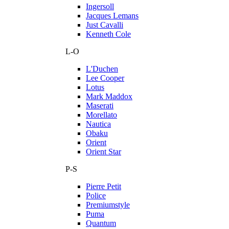
Ingersoll
Jacques Lemans
Just Cavalli
Kenneth Cole
L-O
L'Duchen
Lee Cooper
Lotus
Mark Maddox
Maserati
Morellato
Nautica
Obaku
Orient
Orient Star
P-S
Pierre Petit
Police
Premiumstyle
Puma
Quantum