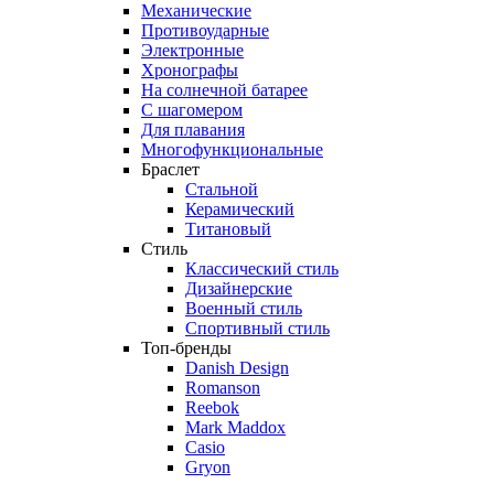
Механические
Противоударные
Электронные
Хронографы
На солнечной батарее
С шагомером
Для плавания
Многофункциональные
Браслет
Стальной
Керамический
Титановый
Стиль
Классический стиль
Дизайнерские
Военный стиль
Спортивный стиль
Топ-бренды
Danish Design
Romanson
Reebok
Mark Maddox
Casio
Gryon