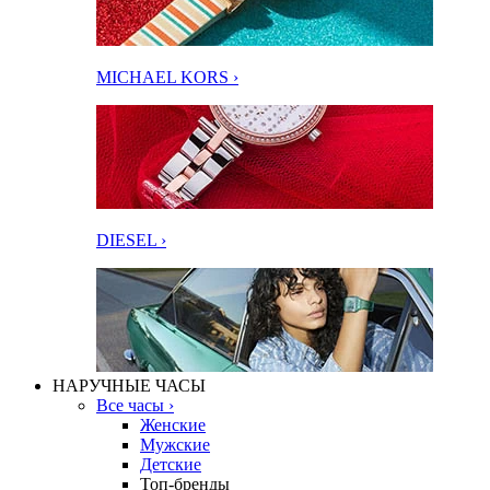
MICHAEL KORS ›
DIESEL ›
НАРУЧНЫЕ ЧАСЫ
Все часы ›
Женские
Мужские
Детские
Топ-бренды