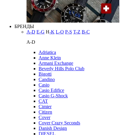
БРЕНДЫ
A-D
E-G
H
-K
L-O
P-S
T-Z
В-С
A-D
Adriatica
Anne Klein
Armani Exchange
Beverly Hills Polo Club
Bigotti
Candino
Casio
Casio Edifice
Casio G-Shock
CAT
Cimier
Citizen
Cover
Cover Crazy Seconds
Danish Design
DIESEL