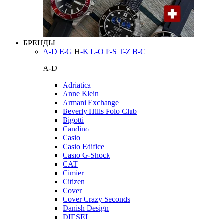
БРЕНДЫ
A-D
E-G
H
-K
L-O
P-S
T-Z
В-С
A-D
Adriatica
Anne Klein
Armani Exchange
Beverly Hills Polo Club
Bigotti
Candino
Casio
Casio Edifice
Casio G-Shock
CAT
Cimier
Citizen
Cover
Cover Crazy Seconds
Danish Design
DIESEL