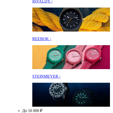
RIVALDY ›
REEBOK ›
STEINMEYER ›
До 10 000 ₽