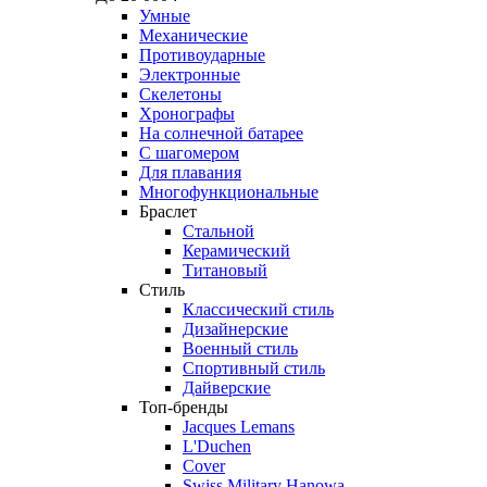
Умные
Механические
Противоударные
Электронные
Скелетоны
Хронографы
На солнечной батарее
С шагомером
Для плавания
Многофункциональные
Браслет
Стальной
Керамический
Титановый
Стиль
Классический стиль
Дизайнерские
Военный стиль
Спортивный стиль
Дайверские
Топ-бренды
Jacques Lemans
L'Duchen
Cover
Swiss Military Hanowa