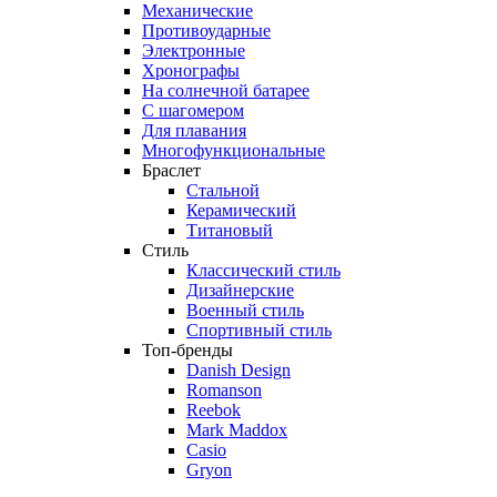
Механические
Противоударные
Электронные
Хронографы
На солнечной батарее
С шагомером
Для плавания
Многофункциональные
Браслет
Стальной
Керамический
Титановый
Стиль
Классический стиль
Дизайнерские
Военный стиль
Спортивный стиль
Топ-бренды
Danish Design
Romanson
Reebok
Mark Maddox
Casio
Gryon