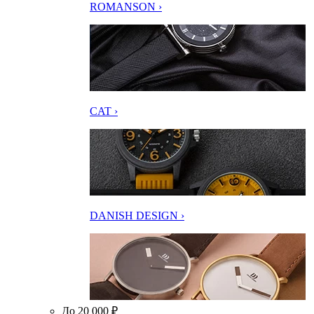
ROMANSON ›
CAT ›
DANISH DESIGN ›
До 20 000 ₽