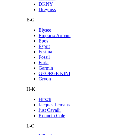
DKNY
Dreyfuss
E-G
Elysee
Emporio Armani
Epos
Esprit
Festina
Fossil
Furla
Garmin
GEORGE KINI
Gryon
H-K
Hirsch
Jacques Lemans
Just Cavalli
Kenneth Cole
L-O