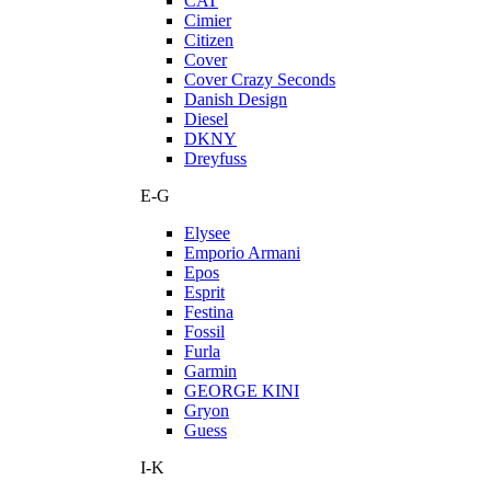
CAT
Cimier
Citizen
Cover
Cover Crazy Seconds
Danish Design
Diesel
DKNY
Dreyfuss
E-G
Elysee
Emporio Armani
Epos
Esprit
Festina
Fossil
Furla
Garmin
GEORGE KINI
Gryon
Guess
I-K