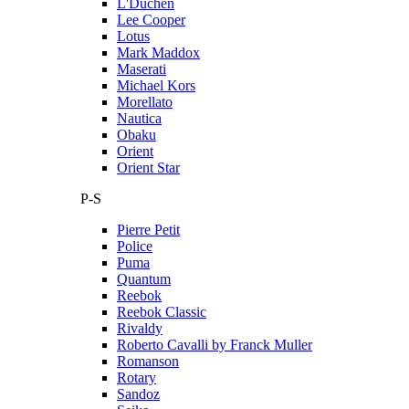
L'Duchen
Lee Cooper
Lotus
Mark Maddox
Maserati
Michael Kors
Morellato
Nautica
Obaku
Orient
Orient Star
P-S
Pierre Petit
Police
Puma
Quantum
Reebok
Reebok Classic
Rivaldy
Roberto Cavalli by Franck Muller
Romanson
Rotary
Sandoz