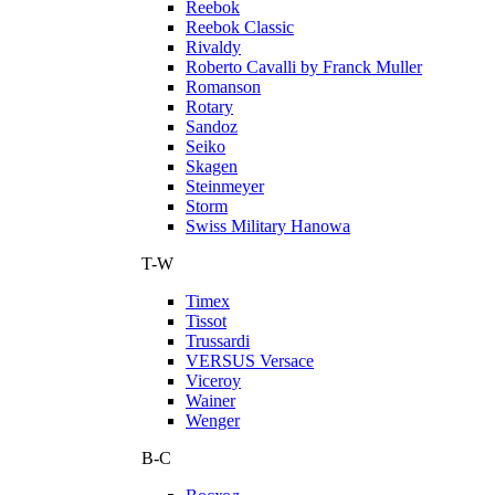
Reebok
Reebok Classic
Rivaldy
Roberto Cavalli by Franck Muller
Romanson
Rotary
Sandoz
Seiko
Skagen
Steinmeyer
Storm
Swiss Military Hanowa
T-W
Timex
Tissot
Trussardi
VERSUS Versace
Viceroy
Wainer
Wenger
В-С