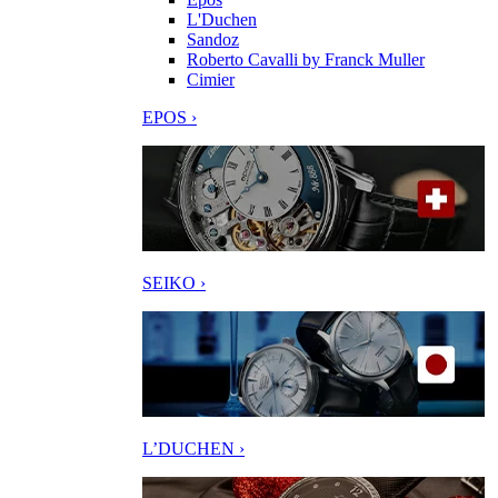
L'Duchen
Sandoz
Roberto Cavalli by Franck Muller
Cimier
EPOS ›
SEIKO ›
L’DUCHEN ›