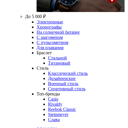
До 5 000 ₽
Электронные
Хронографы
На солнечной батарее
С шагомером
С пульсометром
Для плавания
Браслет
Стальной
Титановый
Стиль
Классический стиль
Дизайнерские
Военный стиль
Спортивный стиль
Топ-бренды
Casio
Rivaldy
Reebok Classic
Steinmeyer
Слава