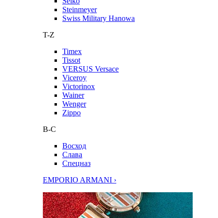
Seiko
Steinmeyer
Swiss Military Hanowa
T-Z
Timex
Tissot
VERSUS Versace
Viceroy
Victorinox
Wainer
Wenger
Zippo
В-С
Восход
Слава
Спецназ
EMPORIO ARMANI ›