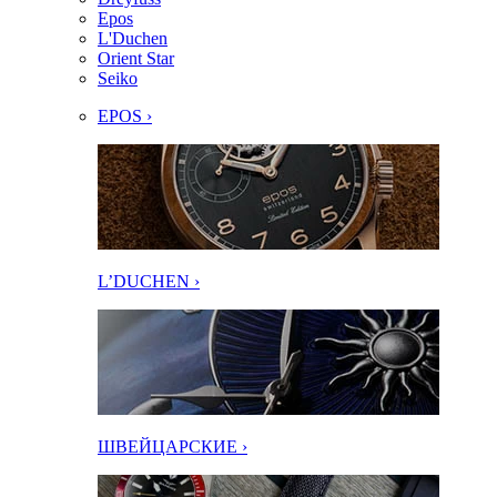
Epos
L'Duchen
Orient Star
Seiko
EPOS ›
L’DUCHEN ›
ШВЕЙЦАРСКИЕ ›