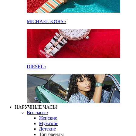
MICHAEL KORS ›
DIESEL ›
НАРУЧНЫЕ ЧАСЫ
Все часы ›
Женские
Мужские
Детские
Топ-бренды