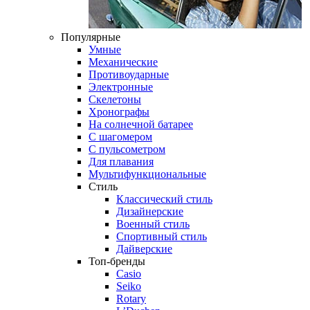
Популярные
Умные
Механические
Противоударные
Электронные
Скелетоны
Хронографы
На солнечной батарее
С шагомером
С пульсометром
Для плавания
Мультифункциональные
Стиль
Классический стиль
Дизайнерские
Военный стиль
Спортивный стиль
Дайверские
Топ-бренды
Casio
Seiko
Rotary