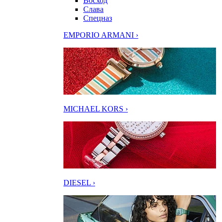
Восход
Слава
Спецназ
EMPORIO ARMANI ›
MICHAEL KORS ›
DIESEL ›