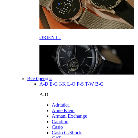
ORIENT ›
Все бренды
A-D
E-G
I-K
L-O
P-S
T-W
В-С
A-D
Adriatica
Anne Klein
Armani Exchange
Candino
Casio
Casio G-Shock