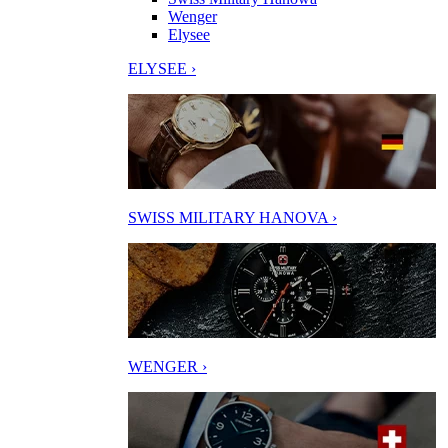
Wenger
Elysee
ELYSEE ›
SWISS MILITARY HANOVA ›
WENGER ›