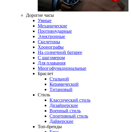
Дорогие часы
Умные
Механические
Противоударные
Электронные
Скелетоны
Хронографы
На солнечной батарее
С шагомером
Для плавания
Многофункциональные
Браслет
Стальной
Керамический
Титановый
Стиль
Классический стиль
Дизайнерские
Военный стиль
Спортивный стиль
Дайверские
Топ-бренды
Epos