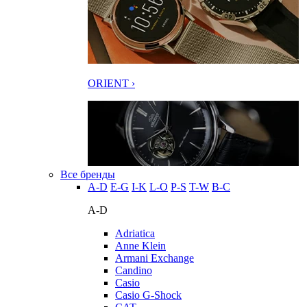
ORIENT ›
Все бренды
A-D
E-G
I-K
L-O
P-S
T-W
В-С
A-D
Adriatica
Anne Klein
Armani Exchange
Candino
Casio
Casio G-Shock