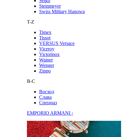
Seiko
Steinmeyer
Swiss Military Hanowa
T-Z
Timex
Tissot
VERSUS Versace
Viceroy
Victorinox
Wainer
Wenger
Zippo
В-С
Восход
Слава
Спецназ
EMPORIO ARMANI ›