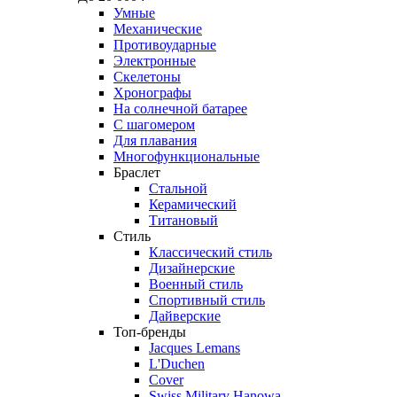
Умные
Механические
Противоударные
Электронные
Скелетоны
Хронографы
На солнечной батарее
С шагомером
Для плавания
Многофункциональные
Браслет
Стальной
Керамический
Титановый
Стиль
Классический стиль
Дизайнерские
Военный стиль
Спортивный стиль
Дайверские
Топ-бренды
Jacques Lemans
L'Duchen
Cover
Swiss Military Hanowa