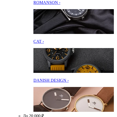
ROMANSON ›
CAT ›
DANISH DESIGN ›
До 20 000 ₽