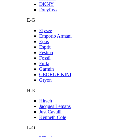
DKNY
Dreyfuss
E-G
Elysee
Emporio Armani
Epos
Esprit
Festina
Fossil
Furla
Garmin
GEORGE KINI
Gryon
H-K
Hirsch
Jacques Lemans
Just Cavalli
Kenneth Cole
L-O