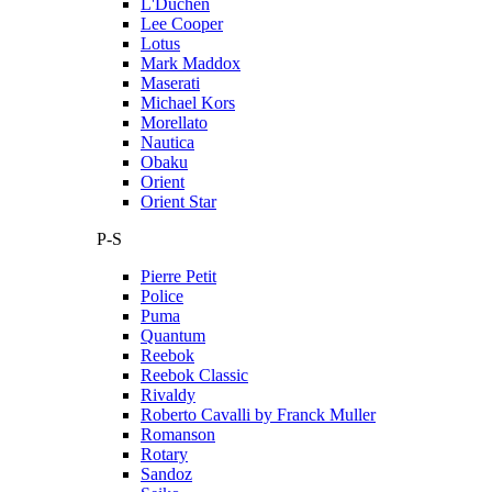
L'Duchen
Lee Cooper
Lotus
Mark Maddox
Maserati
Michael Kors
Morellato
Nautica
Obaku
Orient
Orient Star
P-S
Pierre Petit
Police
Puma
Quantum
Reebok
Reebok Classic
Rivaldy
Roberto Cavalli by Franck Muller
Romanson
Rotary
Sandoz