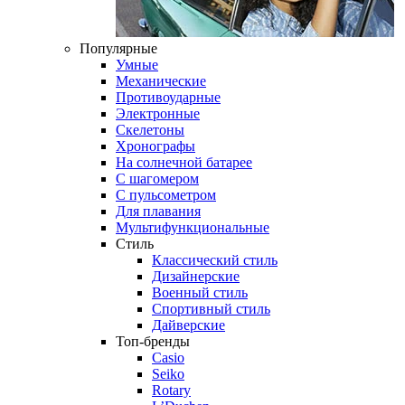
Популярные
Умные
Механические
Противоударные
Электронные
Скелетоны
Хронографы
На солнечной батарее
С шагомером
С пульсометром
Для плавания
Мультифункциональные
Стиль
Классический стиль
Дизайнерские
Военный стиль
Спортивный стиль
Дайверские
Топ-бренды
Casio
Seiko
Rotary