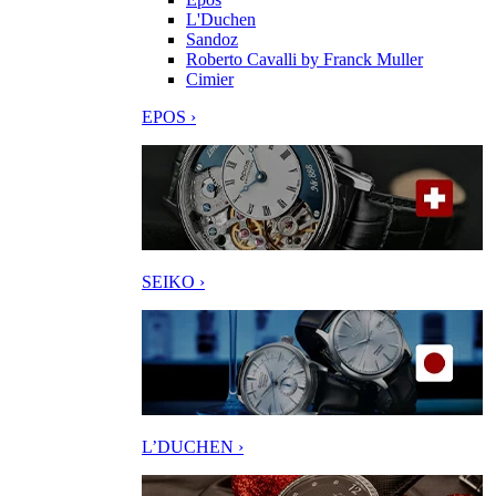
L'Duchen
Sandoz
Roberto Cavalli by Franck Muller
Cimier
EPOS ›
SEIKO ›
L’DUCHEN ›