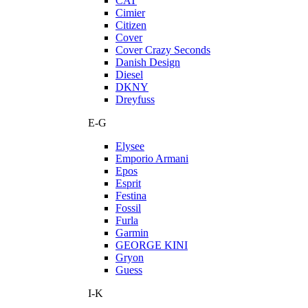
CAT
Cimier
Citizen
Cover
Cover Crazy Seconds
Danish Design
Diesel
DKNY
Dreyfuss
E-G
Elysee
Emporio Armani
Epos
Esprit
Festina
Fossil
Furla
Garmin
GEORGE KINI
Gryon
Guess
I-K