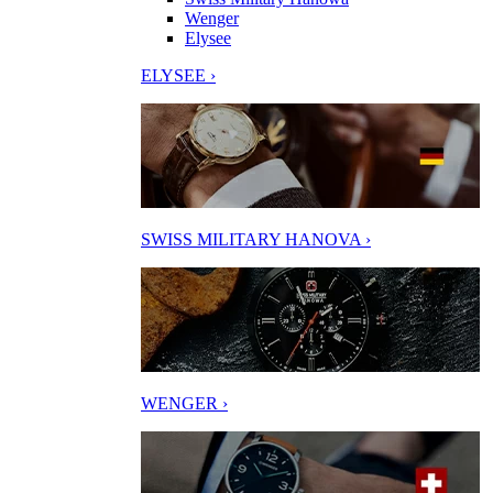
Wenger
Elysee
ELYSEE ›
SWISS MILITARY HANOVA ›
WENGER ›