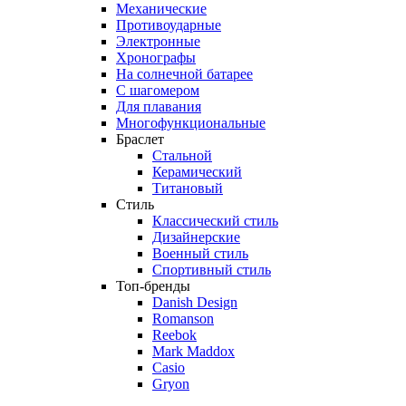
Механические
Противоударные
Электронные
Хронографы
На солнечной батарее
С шагомером
Для плавания
Многофункциональные
Браслет
Стальной
Керамический
Титановый
Стиль
Классический стиль
Дизайнерские
Военный стиль
Спортивный стиль
Топ-бренды
Danish Design
Romanson
Reebok
Mark Maddox
Casio
Gryon