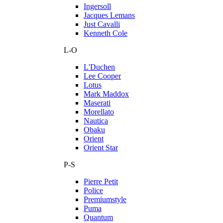
Ingersoll
Jacques Lemans
Just Cavalli
Kenneth Cole
L-O
L'Duchen
Lee Cooper
Lotus
Mark Maddox
Maserati
Morellato
Nautica
Obaku
Orient
Orient Star
P-S
Pierre Petit
Police
Premiumstyle
Puma
Quantum