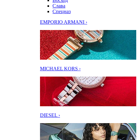
Восход
Слава
Спецназ
EMPORIO ARMANI ›
MICHAEL KORS ›
DIESEL ›