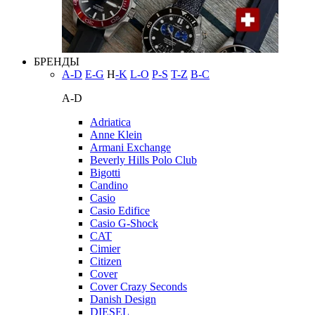
БРЕНДЫ
A-D
E-G
H
-K
L-O
P-S
T-Z
В-С
A-D
Adriatica
Anne Klein
Armani Exchange
Beverly Hills Polo Club
Bigotti
Candino
Casio
Casio Edifice
Casio G-Shock
CAT
Cimier
Citizen
Cover
Cover Crazy Seconds
Danish Design
DIESEL