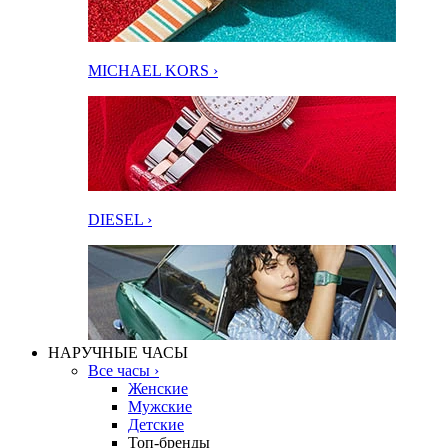
MICHAEL KORS ›
DIESEL ›
НАРУЧНЫЕ ЧАСЫ
Все часы ›
Женские
Мужские
Детские
Топ-бренды