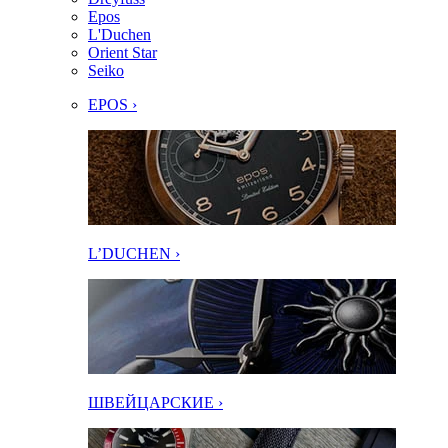
Epos
L'Duchen
Orient Star
Seiko
EPOS ›
L’DUCHEN ›
ШВЕЙЦАРСКИЕ ›