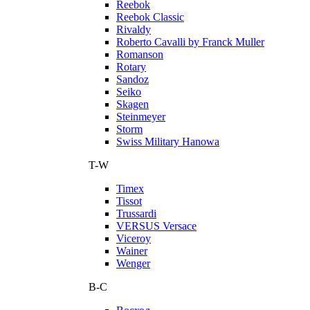
Reebok
Reebok Classic
Rivaldy
Roberto Cavalli by Franck Muller
Romanson
Rotary
Sandoz
Seiko
Skagen
Steinmeyer
Storm
Swiss Military Hanowa
T-W
Timex
Tissot
Trussardi
VERSUS Versace
Viceroy
Wainer
Wenger
В-С