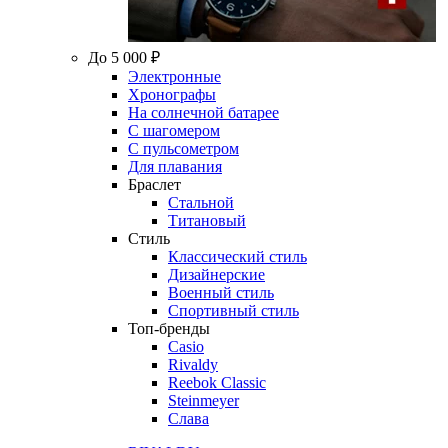
До 5 000 ₽
Электронные
Хронографы
На солнечной батарее
С шагомером
С пульсометром
Для плавания
Браслет
Стальной
Титановый
Стиль
Классический стиль
Дизайнерские
Военный стиль
Спортивный стиль
Топ-бренды
Casio
Rivaldy
Reebok Classic
Steinmeyer
Слава