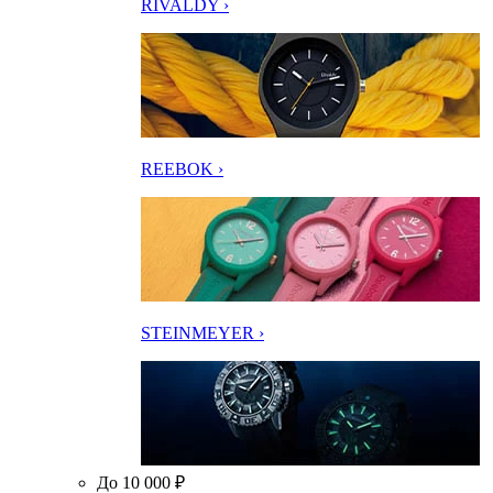
RIVALDY ›
REEBOK ›
STEINMEYER ›
До 10 000 ₽