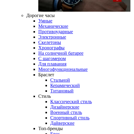
Дорогие часы
Умные
Механические
Противоударные
Электронные
Скелетоны
Хронографы
На солнечной батарее
С шагомером
Для плавания
Многофункциональные
Браслет
Стальной
Керамический
Титановый
Стиль
Классический стиль
Дизайнерские
Военный стиль
Спортивный стиль
Дайверские
Топ-бренды
Epos