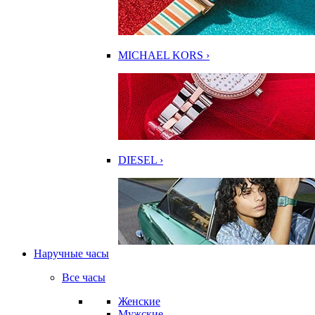
MICHAEL KORS ›
DIESEL ›
Наручные часы
Все часы
Женские
Мужские