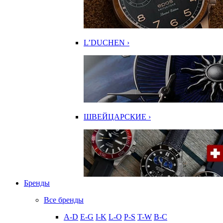
L’DUCHEN ›
ШВЕЙЦАРСКИЕ ›
Бренды
Все бренды
A-D
E-G
I-K
L-O
P-S
T-W
В-С