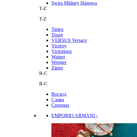
Swiss Military Hanowa
T-Z
T-Z
Timex
Tissot
VERSUS Versace
Viceroy
Victorinox
Wainer
Wenger
Zippo
В-С
В-С
Восход
Слава
Спецназ
EMPORIO ARMANI ›