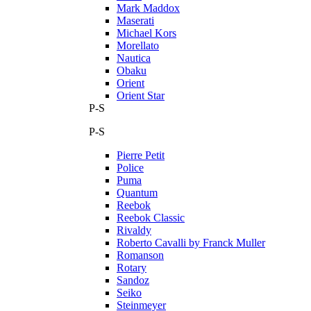
Mark Maddox
Maserati
Michael Kors
Morellato
Nautica
Obaku
Orient
Orient Star
P-S
P-S
Pierre Petit
Police
Puma
Quantum
Reebok
Reebok Classic
Rivaldy
Roberto Cavalli by Franck Muller
Romanson
Rotary
Sandoz
Seiko
Steinmeyer