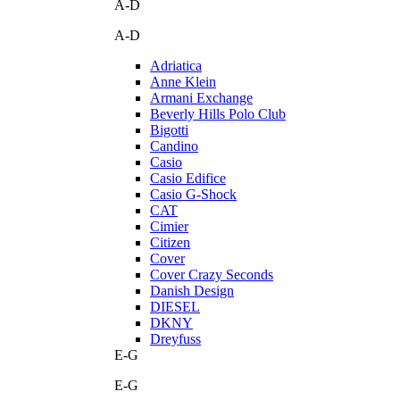
A-D
A-D
Adriatica
Anne Klein
Armani Exchange
Beverly Hills Polo Club
Bigotti
Candino
Casio
Casio Edifice
Casio G-Shock
CAT
Cimier
Citizen
Cover
Cover Crazy Seconds
Danish Design
DIESEL
DKNY
Dreyfuss
E-G
E-G