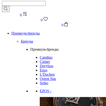
0
0
0
Премиум-бренды
Бренды
Премиум-бренды
Candino
Cimier
Dreyfuss
Epos
L'Duchen
Orient Star
Seiko
EPOS ›