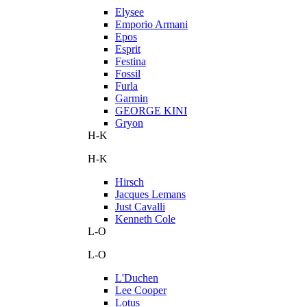
Elysee
Emporio Armani
Epos
Esprit
Festina
Fossil
Furla
Garmin
GEORGE KINI
Gryon
H-K
H-K
Hirsch
Jacques Lemans
Just Cavalli
Kenneth Cole
L-O
L-O
L'Duchen
Lee Cooper
Lotus