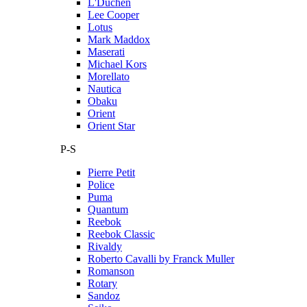
L'Duchen
Lee Cooper
Lotus
Mark Maddox
Maserati
Michael Kors
Morellato
Nautica
Obaku
Orient
Orient Star
P-S
Pierre Petit
Police
Puma
Quantum
Reebok
Reebok Classic
Rivaldy
Roberto Cavalli by Franck Muller
Romanson
Rotary
Sandoz