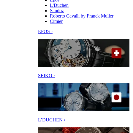
L'Duchen
Sandoz
Roberto Cavalli by Franck Muller
Cimier
EPOS ›
SEIKO ›
L’DUCHEN ›