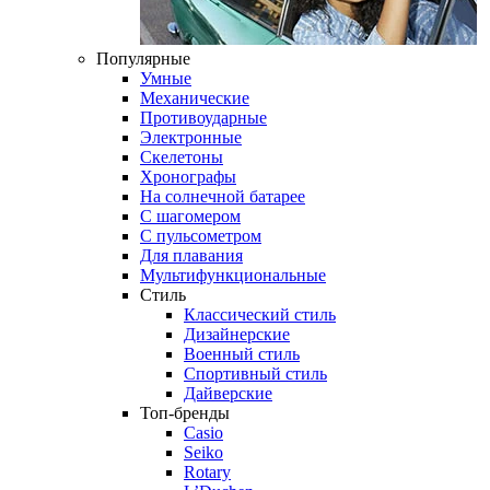
Популярные
Умные
Механические
Противоударные
Электронные
Скелетоны
Хронографы
На солнечной батарее
С шагомером
С пульсометром
Для плавания
Мультифункциональные
Стиль
Классический стиль
Дизайнерские
Военный стиль
Спортивный стиль
Дайверские
Топ-бренды
Casio
Seiko
Rotary