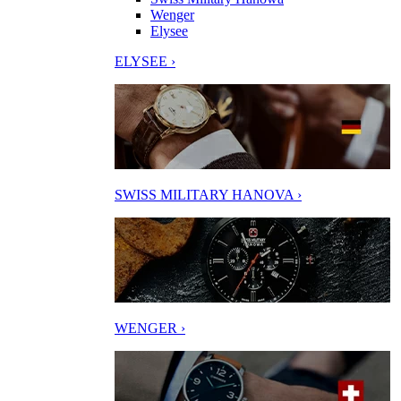
Wenger
Elysee
ELYSEE ›
SWISS MILITARY HANOVA ›
WENGER ›