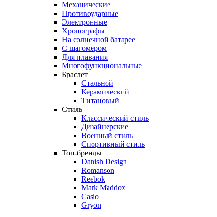
Механические
Противоударные
Электронные
Хронографы
На солнечной батарее
С шагомером
Для плавания
Многофункциональные
Браслет
Стальной
Керамический
Титановый
Стиль
Классический стиль
Дизайнерские
Военный стиль
Спортивный стиль
Топ-бренды
Danish Design
Romanson
Reebok
Mark Maddox
Casio
Gryon