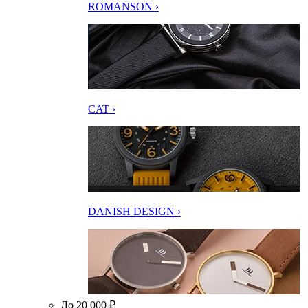
ROMANSON ›
CAT ›
DANISH DESIGN ›
До 20 000 ₽