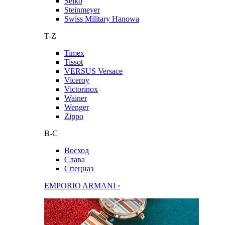
Seiko
Steinmeyer
Swiss Military Hanowa
T-Z
Timex
Tissot
VERSUS Versace
Viceroy
Victorinox
Wainer
Wenger
Zippo
В-С
Восход
Слава
Спецназ
EMPORIO ARMANI ›