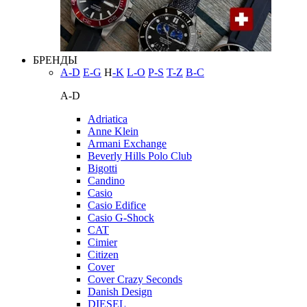
БРЕНДЫ
A-D
E-G
H
-K
L-O
P-S
T-Z
В-С
A-D
Adriatica
Anne Klein
Armani Exchange
Beverly Hills Polo Club
Bigotti
Candino
Casio
Casio Edifice
Casio G-Shock
CAT
Cimier
Citizen
Cover
Cover Crazy Seconds
Danish Design
DIESEL