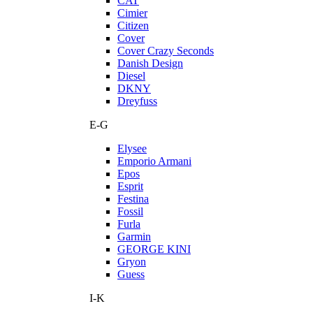
CAT
Cimier
Citizen
Cover
Cover Crazy Seconds
Danish Design
Diesel
DKNY
Dreyfuss
E-G
Elysee
Emporio Armani
Epos
Esprit
Festina
Fossil
Furla
Garmin
GEORGE KINI
Gryon
Guess
I-K