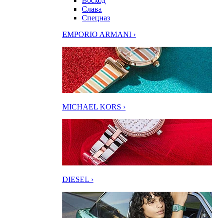
Восход
Слава
Спецназ
EMPORIO ARMANI ›
MICHAEL KORS ›
DIESEL ›