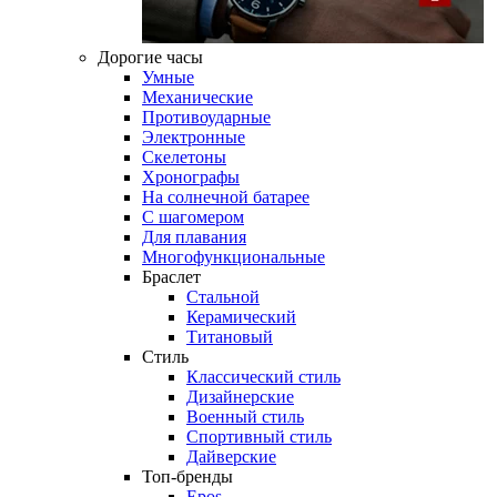
Дорогие часы
Умные
Механические
Противоударные
Электронные
Скелетоны
Хронографы
На солнечной батарее
С шагомером
Для плавания
Многофункциональные
Браслет
Стальной
Керамический
Титановый
Стиль
Классический стиль
Дизайнерские
Военный стиль
Спортивный стиль
Дайверские
Топ-бренды
Epos