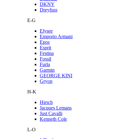
DKNY
Dreyfuss
E-G
Elysee
Emporio Armani
Epos
Esprit
Festina
Fossil
Furla
Garmin
GEORGE KINI
Gryon
H-K
Hirsch
Jacques Lemans
Just Cavalli
Kenneth Cole
L-O