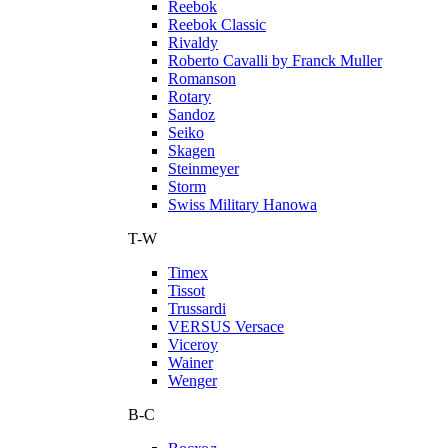
Reebok
Reebok Classic
Rivaldy
Roberto Cavalli by Franck Muller
Romanson
Rotary
Sandoz
Seiko
Skagen
Steinmeyer
Storm
Swiss Military Hanowa
T-W
Timex
Tissot
Trussardi
VERSUS Versace
Viceroy
Wainer
Wenger
В-С