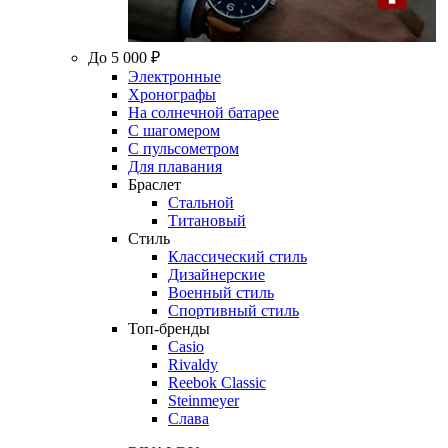
До 5 000 ₽
Электронные
Хронографы
На солнечной батарее
С шагомером
С пульсометром
Для плавания
Браслет
Стальной
Титановый
Стиль
Классический стиль
Дизайнерские
Военный стиль
Спортивный стиль
Топ-бренды
Casio
Rivaldy
Reebok Classic
Steinmeyer
Слава