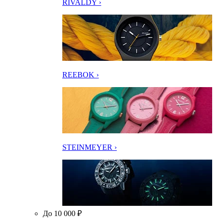
RIVALDY ›
REEBOK ›
STEINMEYER ›
До 10 000 ₽