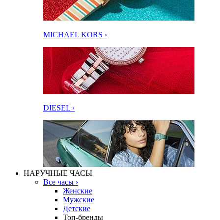
MICHAEL KORS ›
DIESEL ›
НАРУЧНЫЕ ЧАСЫ
Все часы ›
Женские
Мужские
Детские
Топ-бренды