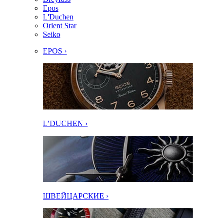
Epos
L'Duchen
Orient Star
Seiko
EPOS ›
L’DUCHEN ›
ШВЕЙЦАРСКИЕ ›