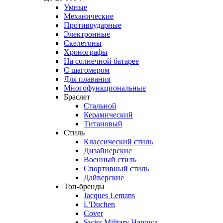
Умные
Механические
Противоударные
Электронные
Скелетоны
Хронографы
На солнечной батарее
С шагомером
Для плавания
Многофункциональные
Браслет
Стальной
Керамический
Титановый
Стиль
Классический стиль
Дизайнерские
Военный стиль
Спортивный стиль
Дайверские
Топ-бренды
Jacques Lemans
L'Duchen
Cover
Swiss Military Hanowa