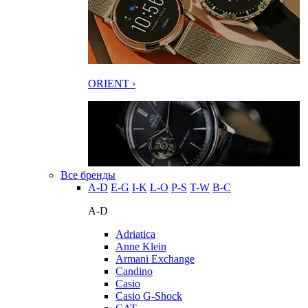
ORIENT ›
Все бренды
A-D
E-G
I-K
L-O
P-S
T-W
В-С
A-D
Adriatica
Anne Klein
Armani Exchange
Candino
Casio
Casio G-Shock