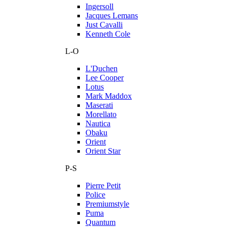
Ingersoll
Jacques Lemans
Just Cavalli
Kenneth Cole
L-O
L'Duchen
Lee Cooper
Lotus
Mark Maddox
Maserati
Morellato
Nautica
Obaku
Orient
Orient Star
P-S
Pierre Petit
Police
Premiumstyle
Puma
Quantum