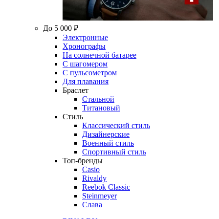
До 5 000 ₽
Электронные
Хронографы
На солнечной батарее
С шагомером
С пульсометром
Для плавания
Браслет
Стальной
Титановый
Стиль
Классический стиль
Дизайнерские
Военный стиль
Спортивный стиль
Топ-бренды
Casio
Rivaldy
Reebok Classic
Steinmeyer
Слава