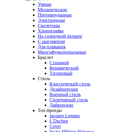
Умные
Механические
Противоударные
Электронные
Скелетоны
Хронографы
На солнечной батарее
С шагомером
Для плавания
Многофункциональные
Браслет
Стальной
Керамический
Титановый
Стиль
Классический стиль
Дизайнерские
Военный стиль
Спортивный стиль
Дайверские
Топ-бренды
Jacques Lemans
L'Duchen
Cover
Swiss Military Hanowa