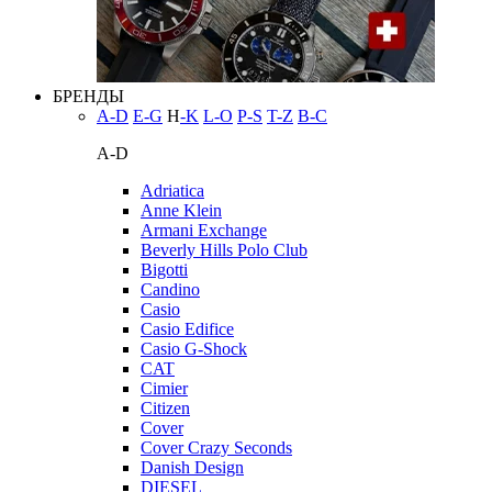
БРЕНДЫ
A-D
E-G
H
-K
L-O
P-S
T-Z
В-С
A-D
Adriatica
Anne Klein
Armani Exchange
Beverly Hills Polo Club
Bigotti
Candino
Casio
Casio Edifice
Casio G-Shock
CAT
Cimier
Citizen
Cover
Cover Crazy Seconds
Danish Design
DIESEL