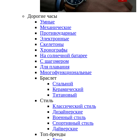
Дорогие часы
Умные
Механические
Противоударные
Электронные
Скелетоны
Хронографы
На солнечной батарее
С шагомером
Для плавания
Многофункциональные
Браслет
Стальной
Керамический
Титановый
Стиль
Классический стиль
Дизайнерские
Военный стиль
Спортивный стиль
Дайверские
Топ-бренды
Epos