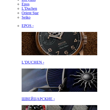
Epos
L'Duchen
Orient Star
Seiko
EPOS ›
L’DUCHEN ›
ШВЕЙЦАРСКИЕ ›