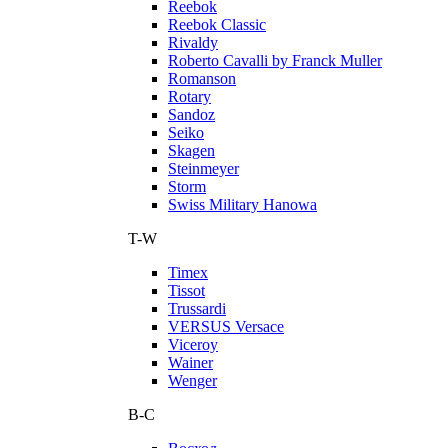
Reebok
Reebok Classic
Rivaldy
Roberto Cavalli by Franck Muller
Romanson
Rotary
Sandoz
Seiko
Skagen
Steinmeyer
Storm
Swiss Military Hanowa
T-W
Timex
Tissot
Trussardi
VERSUS Versace
Viceroy
Wainer
Wenger
В-С