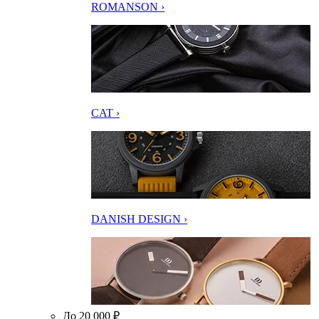
ROMANSON ›
CAT ›
DANISH DESIGN ›
До 20 000 ₽