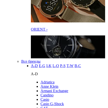
ORIENT ›
Все бренды
A-D
E-G
I-K
L-O
P-S
T-W
В-С
A-D
Adriatica
Anne Klein
Armani Exchange
Candino
Casio
Casio G-Shock