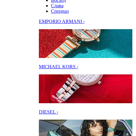
Восход
Слава
Спецназ
EMPORIO ARMANI ›
MICHAEL KORS ›
DIESEL ›