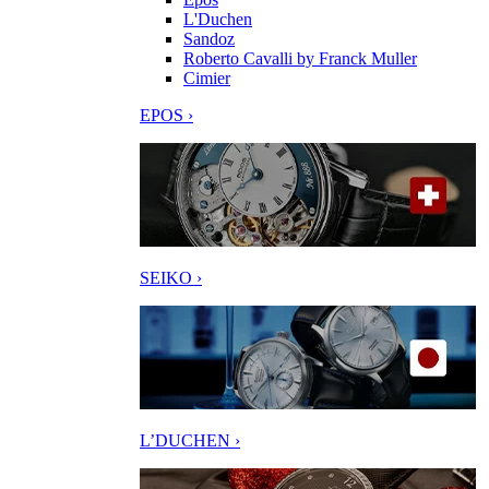
L'Duchen
Sandoz
Roberto Cavalli by Franck Muller
Cimier
EPOS ›
SEIKO ›
L’DUCHEN ›