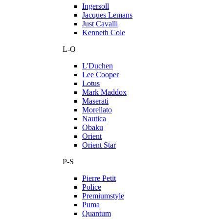
Ingersoll
Jacques Lemans
Just Cavalli
Kenneth Cole
L-O
L'Duchen
Lee Cooper
Lotus
Mark Maddox
Maserati
Morellato
Nautica
Obaku
Orient
Orient Star
P-S
Pierre Petit
Police
Premiumstyle
Puma
Quantum