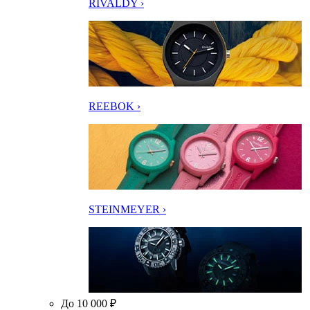
RIVALDY ›
REEBOK ›
STEINMEYER ›
До 10 000 ₽