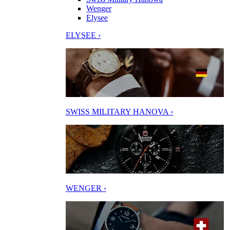
Wenger
Elysee
ELYSEE ›
SWISS MILITARY HANOVA ›
WENGER ›