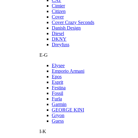
CAT
Cimier
Citizen
Cover
Cover Crazy Seconds
Danish Design
Diesel
DKNY
Dreyfuss
E-G
Elysee
Emporio Armani
Epos
Esprit
Festina
Fossil
Furla
Garmin
GEORGE KINI
Gryon
Guess
I-K