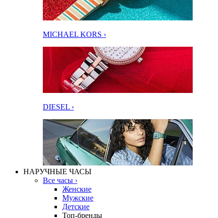
MICHAEL KORS ›
DIESEL ›
НАРУЧНЫЕ ЧАСЫ
Все часы ›
Женские
Мужские
Детские
Топ-бренды