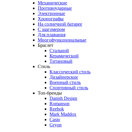
Механические
Противоударные
Электронные
Хронографы
На солнечной батарее
С шагомером
Для плавания
Многофункциональные
Браслет
Стальной
Керамический
Титановый
Стиль
Классический стиль
Дизайнерские
Военный стиль
Спортивный стиль
Топ-бренды
Danish Design
Romanson
Reebok
Mark Maddox
Casio
Gryon