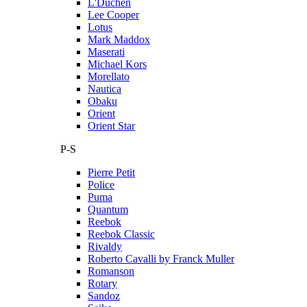
L'Duchen
Lee Cooper
Lotus
Mark Maddox
Maserati
Michael Kors
Morellato
Nautica
Obaku
Orient
Orient Star
P-S
Pierre Petit
Police
Puma
Quantum
Reebok
Reebok Classic
Rivaldy
Roberto Cavalli by Franck Muller
Romanson
Rotary
Sandoz