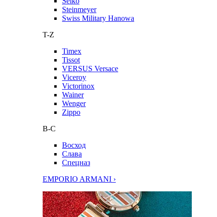
Seiko
Steinmeyer
Swiss Military Hanowa
T-Z
Timex
Tissot
VERSUS Versace
Viceroy
Victorinox
Wainer
Wenger
Zippo
В-С
Восход
Слава
Спецназ
EMPORIO ARMANI ›