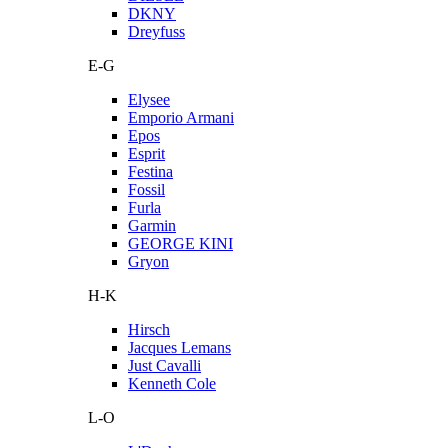
DKNY
Dreyfuss
E-G
Elysee
Emporio Armani
Epos
Esprit
Festina
Fossil
Furla
Garmin
GEORGE KINI
Gryon
H-K
Hirsch
Jacques Lemans
Just Cavalli
Kenneth Cole
L-O