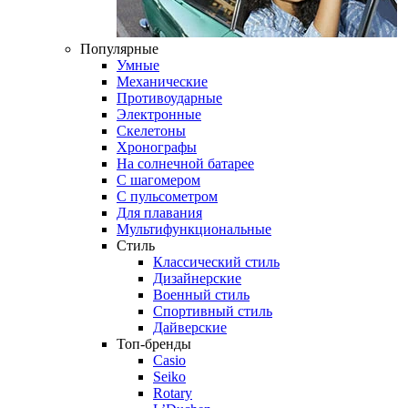
Популярные
Умные
Механические
Противоударные
Электронные
Скелетоны
Хронографы
На солнечной батарее
С шагомером
С пульсометром
Для плавания
Мультифункциональные
Стиль
Классический стиль
Дизайнерские
Военный стиль
Спортивный стиль
Дайверские
Топ-бренды
Casio
Seiko
Rotary