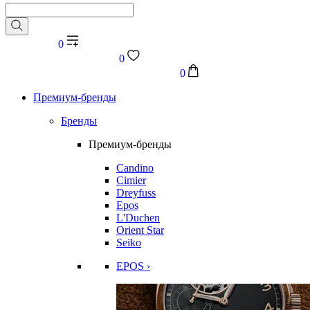
0
0
0
Премиум-бренды
Бренды
Премиум-бренды
Candino
Cimier
Dreyfuss
Epos
L'Duchen
Orient Star
Seiko
EPOS ›