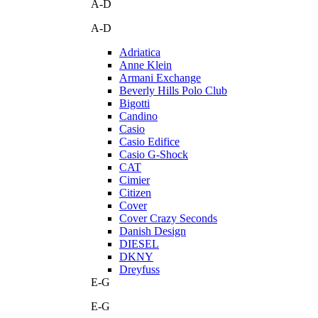
A-D
A-D
Adriatica
Anne Klein
Armani Exchange
Beverly Hills Polo Club
Bigotti
Candino
Casio
Casio Edifice
Casio G-Shock
CAT
Cimier
Citizen
Cover
Cover Crazy Seconds
Danish Design
DIESEL
DKNY
Dreyfuss
E-G
E-G