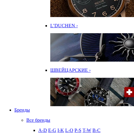
L’DUCHEN ›
ШВЕЙЦАРСКИЕ ›
Бренды
Все бренды
A-D
E-G
I-K
L-O
P-S
T-W
В-С