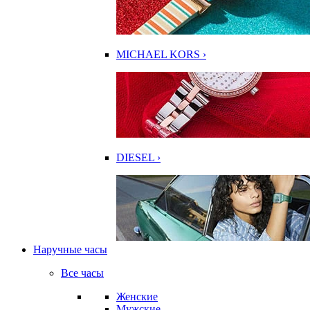
MICHAEL KORS ›
DIESEL ›
Наручные часы
Все часы
Женские
Мужские