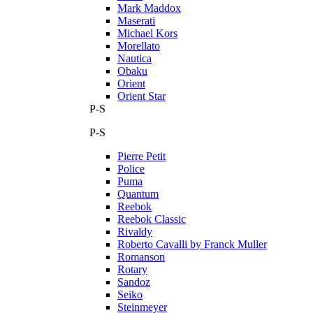
Mark Maddox
Maserati
Michael Kors
Morellato
Nautica
Obaku
Orient
Orient Star
P-S
P-S
Pierre Petit
Police
Puma
Quantum
Reebok
Reebok Classic
Rivaldy
Roberto Cavalli by Franck Muller
Romanson
Rotary
Sandoz
Seiko
Steinmeyer