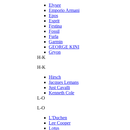
Elysee
Emporio Armani
Epos
Esprit
Festina
Fossil
Furla
Garmin
GEORGE KINI
Gryon
H-K
H-K
Hirsch
Jacques Lemans
Just Cavalli
Kenneth Cole
L-O
L-O
L'Duchen
Lee Cooper
Lotus