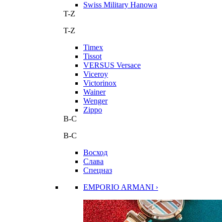
Swiss Military Hanowa
T-Z
T-Z
Timex
Tissot
VERSUS Versace
Viceroy
Victorinox
Wainer
Wenger
Zippo
В-С
В-С
Восход
Слава
Спецназ
EMPORIO ARMANI ›