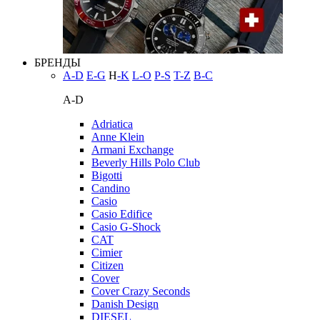
БРЕНДЫ
A-D
E-G
H
-K
L-O
P-S
T-Z
В-С
A-D
Adriatica
Anne Klein
Armani Exchange
Beverly Hills Polo Club
Bigotti
Candino
Casio
Casio Edifice
Casio G-Shock
CAT
Cimier
Citizen
Cover
Cover Crazy Seconds
Danish Design
DIESEL