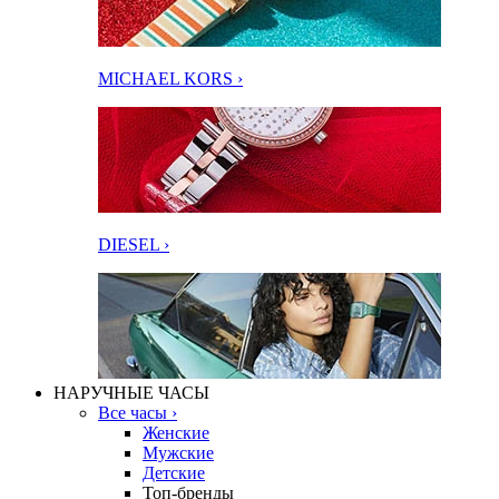
MICHAEL KORS ›
DIESEL ›
НАРУЧНЫЕ ЧАСЫ
Все часы ›
Женские
Мужские
Детские
Топ-бренды