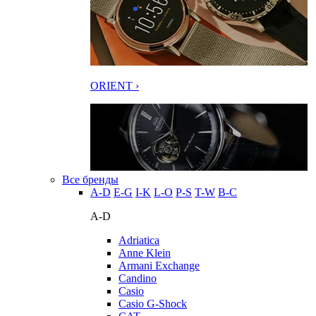
ORIENT ›
Все бренды
A-D
E-G
I-K
L-O
P-S
T-W
В-С
A-D
Adriatica
Anne Klein
Armani Exchange
Candino
Casio
Casio G-Shock