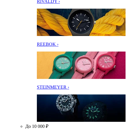
RIVALDY ›
REEBOK ›
STEINMEYER ›
До 10 000 ₽