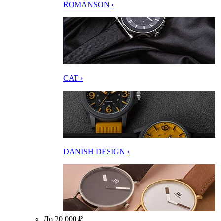
ROMANSON ›
CAT ›
DANISH DESIGN ›
До 20 000 ₽