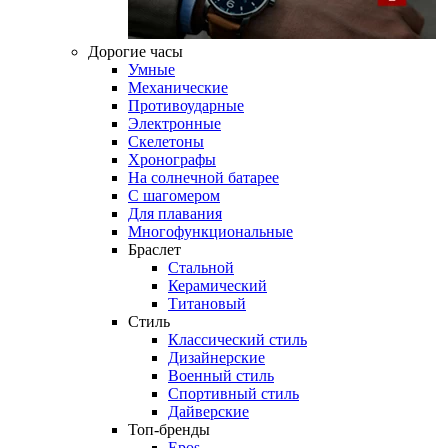
Дорогие часы
Умные
Механические
Противоударные
Электронные
Скелетоны
Хронографы
На солнечной батарее
С шагомером
Для плавания
Многофункциональные
Браслет
Стальной
Керамический
Титановый
Стиль
Классический стиль
Дизайнерские
Военный стиль
Спортивный стиль
Дайверские
Топ-бренды
Epos