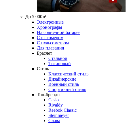
До 5 000 ₽
Электронные
Хронографы
На солнечной батарее
С шагомером
С пульсометром
Для плавания
Браслет
Стальной
Титановый
Стиль
Классический стиль
Дизайнерские
Военный стиль
Спортивный стиль
Топ-бренды
Casio
Rivaldy
Reebok Classic
Steinmeyer
Слава