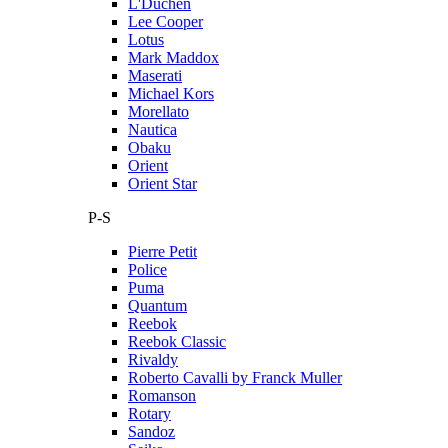
L'Duchen
Lee Cooper
Lotus
Mark Maddox
Maserati
Michael Kors
Morellato
Nautica
Obaku
Orient
Orient Star
P-S
Pierre Petit
Police
Puma
Quantum
Reebok
Reebok Classic
Rivaldy
Roberto Cavalli by Franck Muller
Romanson
Rotary
Sandoz