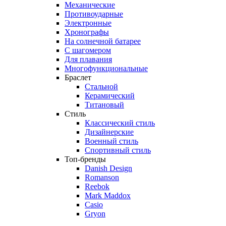
Механические
Противоударные
Электронные
Хронографы
На солнечной батарее
С шагомером
Для плавания
Многофункциональные
Браслет
Стальной
Керамический
Титановый
Стиль
Классический стиль
Дизайнерские
Военный стиль
Спортивный стиль
Топ-бренды
Danish Design
Romanson
Reebok
Mark Maddox
Casio
Gryon