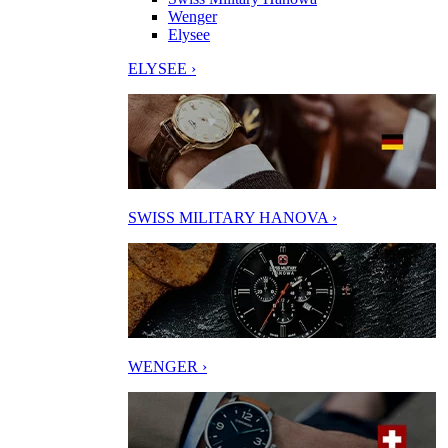
Wenger
Elysee
ELYSEE ›
SWISS MILITARY HANOVA ›
WENGER ›