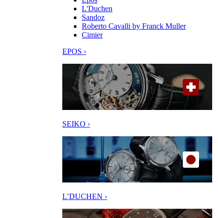
L'Duchen
Sandoz
Roberto Cavalli by Franck Muller
Cimier
EPOS ›
SEIKO ›
L’DUCHEN ›