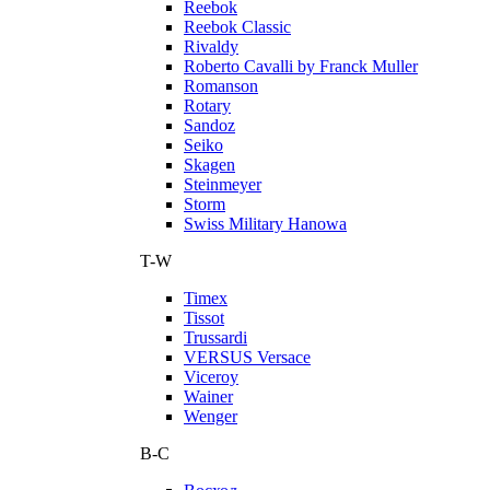
Reebok
Reebok Classic
Rivaldy
Roberto Cavalli by Franck Muller
Romanson
Rotary
Sandoz
Seiko
Skagen
Steinmeyer
Storm
Swiss Military Hanowa
T-W
Timex
Tissot
Trussardi
VERSUS Versace
Viceroy
Wainer
Wenger
В-С