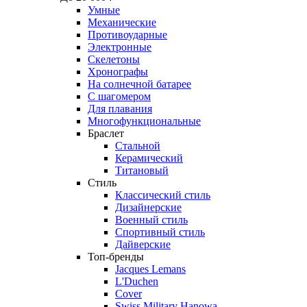
Умные
Механические
Противоударные
Электронные
Скелетоны
Хронографы
На солнечной батарее
С шагомером
Для плавания
Многофункциональные
Браслет
Стальной
Керамический
Титановый
Стиль
Классический стиль
Дизайнерские
Военный стиль
Спортивный стиль
Дайверские
Топ-бренды
Jacques Lemans
L'Duchen
Cover
Swiss Military Hanowa