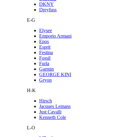
DKNY
Dreyfuss
E-G
Elysee
Emporio Armani
Epos
Esprit
Festina
Fossil
Furla
Garmin
GEORGE KINI
Gryon
H-K
Hirsch
Jacques Lemans
Just Cavalli
Kenneth Cole
L-O