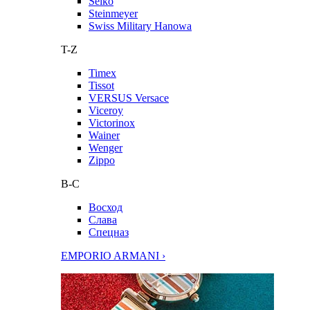
Seiko
Steinmeyer
Swiss Military Hanowa
T-Z
Timex
Tissot
VERSUS Versace
Viceroy
Victorinox
Wainer
Wenger
Zippo
В-С
Восход
Слава
Спецназ
EMPORIO ARMANI ›