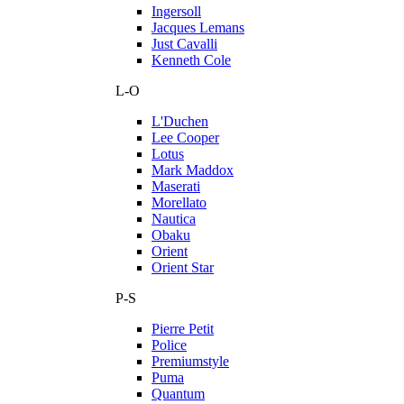
Ingersoll
Jacques Lemans
Just Cavalli
Kenneth Cole
L-O
L'Duchen
Lee Cooper
Lotus
Mark Maddox
Maserati
Morellato
Nautica
Obaku
Orient
Orient Star
P-S
Pierre Petit
Police
Premiumstyle
Puma
Quantum