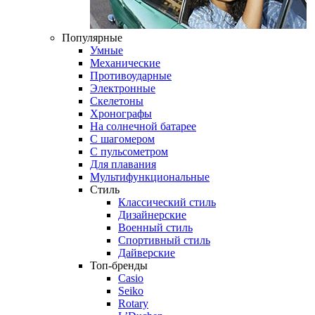
Популярные
Умные
Механические
Противоударные
Электронные
Скелетоны
Хронографы
На солнечной батарее
С шагомером
С пульсометром
Для плавания
Мультифункциональные
Стиль
Классический стиль
Дизайнерские
Военный стиль
Спортивный стиль
Дайверские
Топ-бренды
Casio
Seiko
Rotary