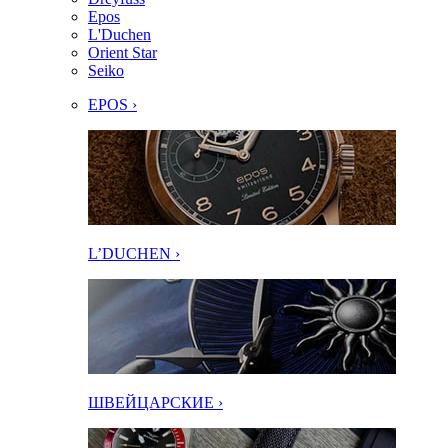
Epos
L'Duchen
Orient Star
Seiko
EPOS ›
L’DUCHEN ›
ШВЕЙЦАРСКИЕ ›