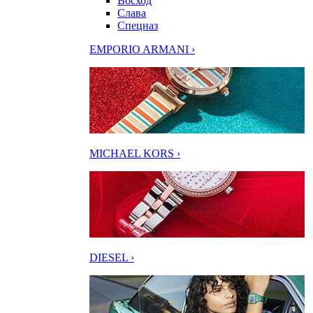
Восход
Слава
Спецназ
EMPORIO ARMANI ›
MICHAEL KORS ›
DIESEL ›