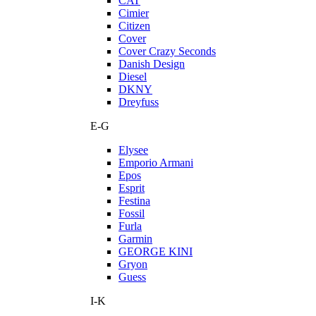
CAT
Cimier
Citizen
Cover
Cover Crazy Seconds
Danish Design
Diesel
DKNY
Dreyfuss
E-G
Elysee
Emporio Armani
Epos
Esprit
Festina
Fossil
Furla
Garmin
GEORGE KINI
Gryon
Guess
I-K