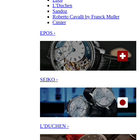
L'Duchen
Sandoz
Roberto Cavalli by Franck Muller
Cimier
EPOS ›
SEIKO ›
L’DUCHEN ›