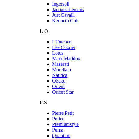
Ingersoll
Jacques Lemans
Just Cavalli
Kenneth Cole
L-O
L'Duchen
Lee Cooper
Lotus
Mark Maddox
Maserati
Morellato
Nautica
Obaku
Orient
Orient Star
P-S
Pierre Petit
Police
Premiumstyle
Puma
Quantum