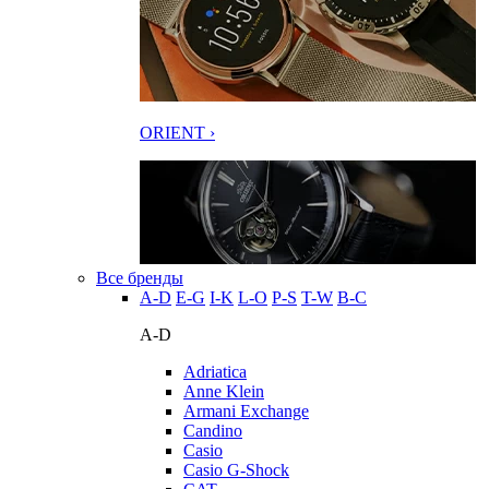
ORIENT ›
Все бренды
A-D
E-G
I-K
L-O
P-S
T-W
В-С
A-D
Adriatica
Anne Klein
Armani Exchange
Candino
Casio
Casio G-Shock