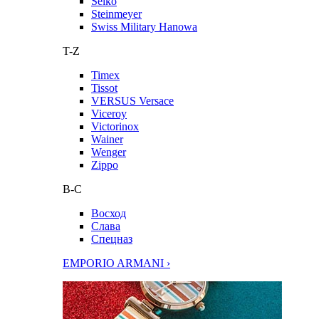
Seiko
Steinmeyer
Swiss Military Hanowa
T-Z
Timex
Tissot
VERSUS Versace
Viceroy
Victorinox
Wainer
Wenger
Zippo
В-С
Восход
Слава
Спецназ
EMPORIO ARMANI ›