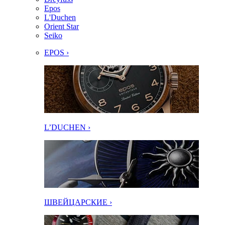
Epos
L'Duchen
Orient Star
Seiko
EPOS ›
L’DUCHEN ›
ШВЕЙЦАРСКИЕ ›