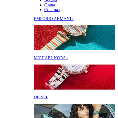
Восход
Слава
Спецназ
EMPORIO ARMANI ›
MICHAEL KORS ›
DIESEL ›