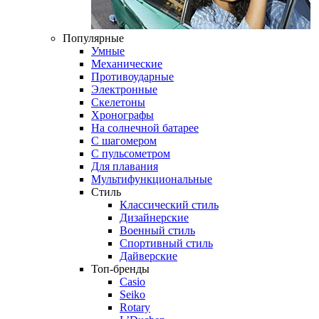
Популярные
Умные
Механические
Противоударные
Электронные
Скелетоны
Хронографы
На солнечной батарее
С шагомером
С пульсометром
Для плавания
Мультифункциональные
Стиль
Классический стиль
Дизайнерские
Военный стиль
Спортивный стиль
Дайверские
Топ-бренды
Casio
Seiko
Rotary