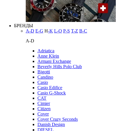
БРЕНДЫ
A-D
E-G
H
-K
L-O
P-S
T-Z
В-С
A-D
Adriatica
Anne Klein
Armani Exchange
Beverly Hills Polo Club
Bigotti
Candino
Casio
Casio Edifice
Casio G-Shock
CAT
Cimier
Citizen
Cover
Cover Crazy Seconds
Danish Design
DIESEL