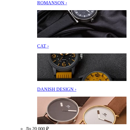
ROMANSON ›
CAT ›
DANISH DESIGN ›
До 20 000 ₽