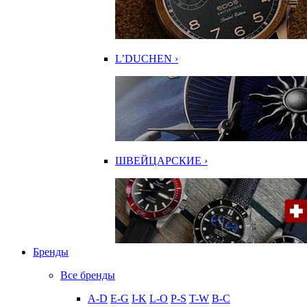
L’DUCHEN ›
ШВЕЙЦАРСКИЕ ›
Бренды
Все бренды
A-D
E-G
I-K
L-O
P-S
T-W
В-С