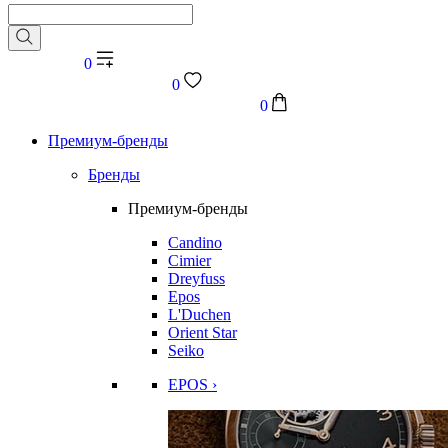
0
0
0
Премиум-бренды
Бренды
Премиум-бренды
Candino
Cimier
Dreyfuss
Epos
L'Duchen
Orient Star
Seiko
EPOS ›