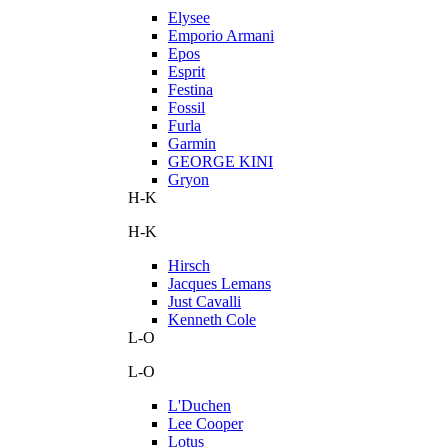
Elysee
Emporio Armani
Epos
Esprit
Festina
Fossil
Furla
Garmin
GEORGE KINI
Gryon
H-K
H-K
Hirsch
Jacques Lemans
Just Cavalli
Kenneth Cole
L-O
L-O
L'Duchen
Lee Cooper
Lotus