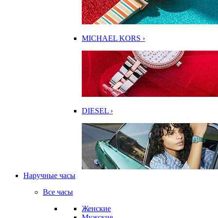
MICHAEL KORS ›
DIESEL ›
Наручные часы
Все часы
Женские
Мужские