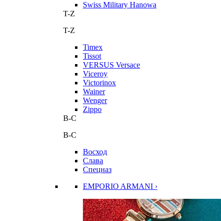
Swiss Military Hanowa
T-Z
T-Z
Timex
Tissot
VERSUS Versace
Viceroy
Victorinox
Wainer
Wenger
Zippo
В-С
В-С
Восход
Слава
Спецназ
EMPORIO ARMANI ›