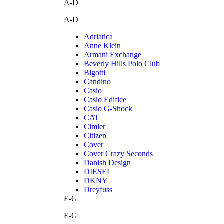
A-D
A-D
Adriatica
Anne Klein
Armani Exchange
Beverly Hills Polo Club
Bigotti
Candino
Casio
Casio Edifice
Casio G-Shock
CAT
Cimier
Citizen
Cover
Cover Crazy Seconds
Danish Design
DIESEL
DKNY
Dreyfuss
E-G
E-G