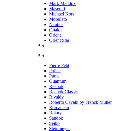
Mark Maddox
Maserati
Michael Kors
Morellato
Nautica
Obaku
Orient
Orient Star
P-S
P-S
Pierre Petit
Police
Puma
Quantum
Reebok
Reebok Classic
Rivaldy
Roberto Cavalli by Franck Muller
Romanson
Rotary
Sandoz
Seiko
Steinmeyer