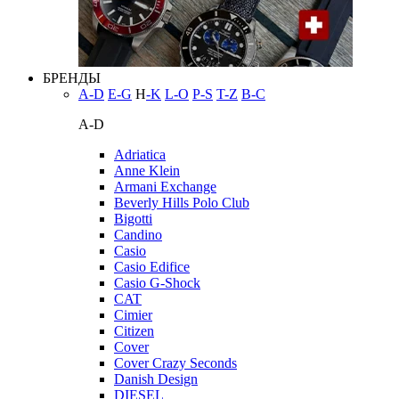
БРЕНДЫ
A-D
E-G
H
-K
L-O
P-S
T-Z
В-С
A-D
Adriatica
Anne Klein
Armani Exchange
Beverly Hills Polo Club
Bigotti
Candino
Casio
Casio Edifice
Casio G-Shock
CAT
Cimier
Citizen
Cover
Cover Crazy Seconds
Danish Design
DIESEL