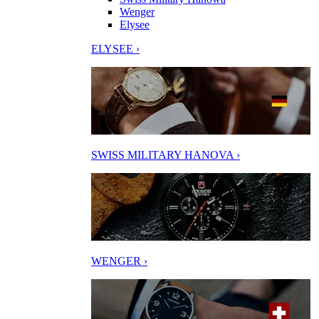
Wenger
Elysee
ELYSEE ›
SWISS MILITARY HANOVA ›
WENGER ›