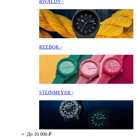
RIVALDY ›
REEBOK ›
STEINMEYER ›
До 10 000 ₽