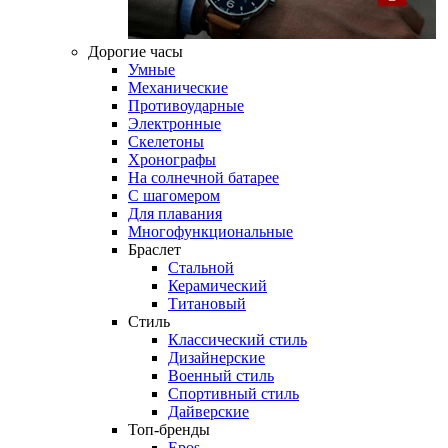
Дорогие часы
Умные
Механические
Противоударные
Электронные
Скелетоны
Хронографы
На солнечной батарее
С шагомером
Для плавания
Многофункциональные
Браслет
Стальной
Керамический
Титановый
Стиль
Классический стиль
Дизайнерские
Военный стиль
Спортивный стиль
Дайверские
Топ-бренды
Epos