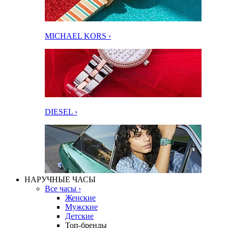
MICHAEL KORS ›
DIESEL ›
НАРУЧНЫЕ ЧАСЫ
Все часы ›
Женские
Мужские
Детские
Топ-бренды