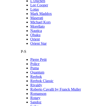
L'Duchen
Lee Cooper
Lotus
Mark Maddox
Maserati
Michael Kors
Morellato
Nautica
Obaku
Orient
Orient Star
P-S
Pierre Petit
Police
Puma
Quantum
Reebok
Reebok Classic
Rivaldy
Roberto Cavalli by Franck Muller
Romanson
Rotary
Sandoz