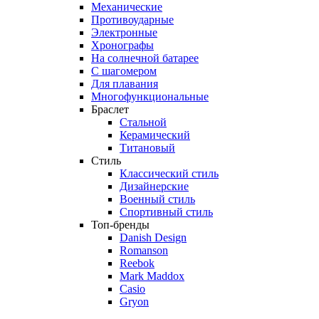
Механические
Противоударные
Электронные
Хронографы
На солнечной батарее
С шагомером
Для плавания
Многофункциональные
Браслет
Стальной
Керамический
Титановый
Стиль
Классический стиль
Дизайнерские
Военный стиль
Спортивный стиль
Топ-бренды
Danish Design
Romanson
Reebok
Mark Maddox
Casio
Gryon