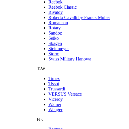
Reebok
Reebok Classic
Rivaldy
Roberto Cavalli by Franck Muller
Romanson
Rotary
Sandoz
Seiko
Skagen
Steinmeyer
Storm
Swiss Military Hanowa
T-W
Timex
Tissot
Trussardi
VERSUS Versace
Viceroy
Wainer
Wenger
В-С