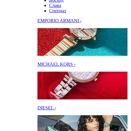
Восход
Слава
Спецназ
EMPORIO ARMANI ›
MICHAEL KORS ›
DIESEL ›