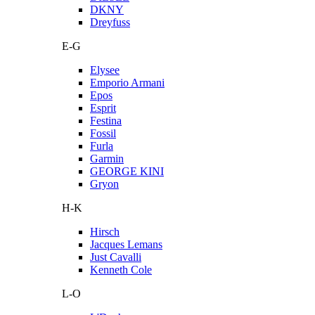
DKNY
Dreyfuss
E-G
Elysee
Emporio Armani
Epos
Esprit
Festina
Fossil
Furla
Garmin
GEORGE KINI
Gryon
H-K
Hirsch
Jacques Lemans
Just Cavalli
Kenneth Cole
L-O