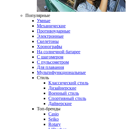
Популярные
Умные
Механические
Противоударные
Электронные
Скелетоны
Хронографы
На солнечной батарее
С шагомером
С пульсометром
Для плавания
Мультифункциональные
Стиль
Классический стиль
Дизайнерские
Военный стиль
Спортивный стиль
Дайверские
Топ-бренды
Casio
Seiko
Rotary