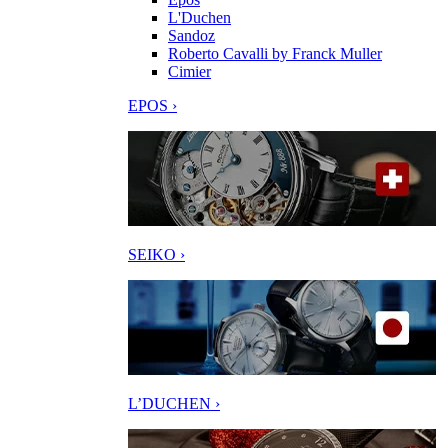
L'Duchen
Sandoz
Roberto Cavalli by Franck Muller
Cimier
EPOS ›
SEIKO ›
L’DUCHEN ›