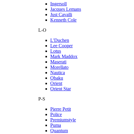
Ingersoll
Jacques Lemans
Just Cavalli
Kenneth Cole
L-O
L'Duchen
Lee Cooper
Lotus
Mark Maddox
Maserati
Morellato
Nautica
Obaku
Orient
Orient Star
P-S
Pierre Petit
Police
Premiumstyle
Puma
Quantum