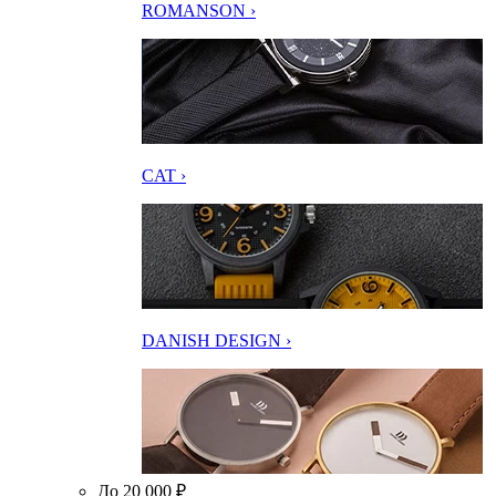
ROMANSON ›
CAT ›
DANISH DESIGN ›
До 20 000 ₽