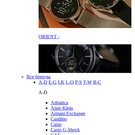
ORIENT ›
Все бренды
A-D
E-G
I-K
L-O
P-S
T-W
В-С
A-D
Adriatica
Anne Klein
Armani Exchange
Candino
Casio
Casio G-Shock