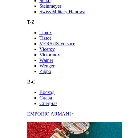
Seiko
Steinmeyer
Swiss Military Hanowa
T-Z
Timex
Tissot
VERSUS Versace
Viceroy
Victorinox
Wainer
Wenger
Zippo
В-С
Восход
Слава
Спецназ
EMPORIO ARMANI ›