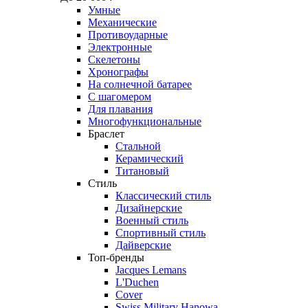
Умные
Механические
Противоударные
Электронные
Скелетоны
Хронографы
На солнечной батарее
С шагомером
Для плавания
Многофункциональные
Браслет
Стальной
Керамический
Титановый
Стиль
Классический стиль
Дизайнерские
Военный стиль
Спортивный стиль
Дайверские
Топ-бренды
Jacques Lemans
L'Duchen
Cover
Swiss Military Hanowa