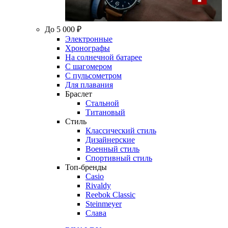
До 5 000 ₽
Электронные
Хронографы
На солнечной батарее
С шагомером
С пульсометром
Для плавания
Браслет
Стальной
Титановый
Стиль
Классический стиль
Дизайнерские
Военный стиль
Спортивный стиль
Топ-бренды
Casio
Rivaldy
Reebok Classic
Steinmeyer
Слава