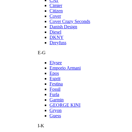
CAT
Cimier
Citizen
Cover
Cover Crazy Seconds
Danish Design
Diesel
DKNY
Dreyfuss
E-G
Elysee
Emporio Armani
Epos
Esprit
Festina
Fossil
Furla
Garmin
GEORGE KINI
Gryon
Guess
I-K