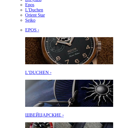
Epos
L'Duchen
Orient Star
Seiko
EPOS ›
L’DUCHEN ›
ШВЕЙЦАРСКИЕ ›