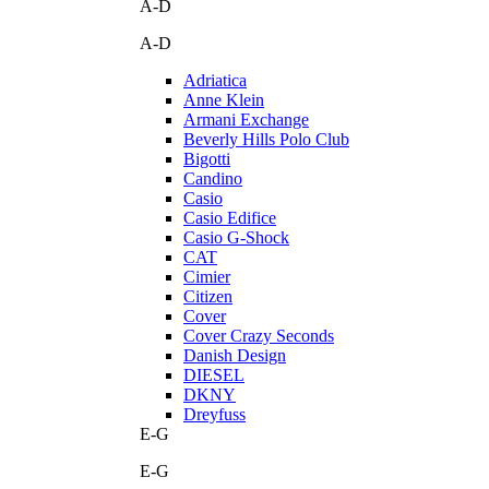
A-D
A-D
Adriatica
Anne Klein
Armani Exchange
Beverly Hills Polo Club
Bigotti
Candino
Casio
Casio Edifice
Casio G-Shock
CAT
Cimier
Citizen
Cover
Cover Crazy Seconds
Danish Design
DIESEL
DKNY
Dreyfuss
E-G
E-G