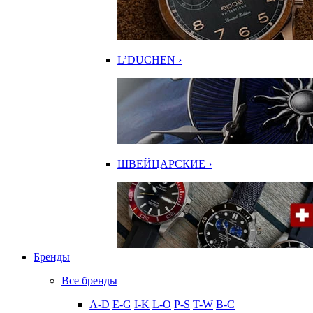
L’DUCHEN ›
ШВЕЙЦАРСКИЕ ›
Бренды
Все бренды
A-D
E-G
I-K
L-O
P-S
T-W
В-С