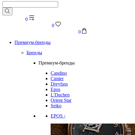
0
0
0
Премиум-бренды
Бренды
Премиум-бренды
Candino
Cimier
Dreyfuss
Epos
L'Duchen
Orient Star
Seiko
EPOS ›