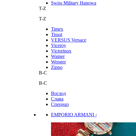
Swiss Military Hanowa
T-Z
T-Z
Timex
Tissot
VERSUS Versace
Viceroy
Victorinox
Wainer
Wenger
Zippo
В-С
В-С
Восход
Слава
Спецназ
EMPORIO ARMANI ›