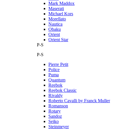
Mark Maddox
Maserati
Michael Kors
Morellato
Nautica
Obaku
Orient
Orient Star
P-S
P-S
Pierre Petit
Police
Puma
Quantum
Reebok
Reebok Classic
Rivaldy
Roberto Cavalli by Franck Muller
Romanson
Rotary
Sandoz
Seiko
Steinmeyer