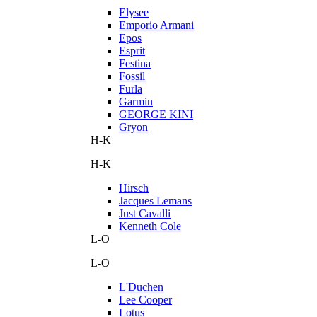
Elysee
Emporio Armani
Epos
Esprit
Festina
Fossil
Furla
Garmin
GEORGE KINI
Gryon
H-K
H-K
Hirsch
Jacques Lemans
Just Cavalli
Kenneth Cole
L-O
L-O
L'Duchen
Lee Cooper
Lotus