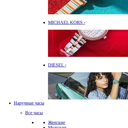
MICHAEL KORS ›
DIESEL ›
Наручные часы
Все часы
Женские
Мужские