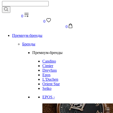
0
0
0
Премиум-бренды
Бренды
Премиум-бренды
Candino
Cimier
Dreyfuss
Epos
L'Duchen
Orient Star
Seiko
EPOS ›