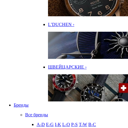
L’DUCHEN ›
ШВЕЙЦАРСКИЕ ›
Бренды
Все бренды
A-D
E-G
I-K
L-O
P-S
T-W
В-С