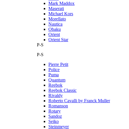
Mark Maddox
Maserati
Michael Kors
Morellato
Nautica
Obaku
Orient
Orient Star
P-S
P-S
Pierre Petit
Police
Puma
Quantum
Reebok
Reebok Classic
Rivaldy
Roberto Cavalli by Franck Muller
Romanson
Rotary
Sandoz
Seiko
Steinmeyer