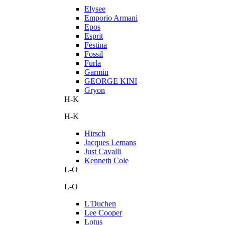
Elysee
Emporio Armani
Epos
Esprit
Festina
Fossil
Furla
Garmin
GEORGE KINI
Gryon
H-K
H-K
Hirsch
Jacques Lemans
Just Cavalli
Kenneth Cole
L-O
L-O
L'Duchen
Lee Cooper
Lotus