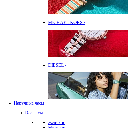
MICHAEL KORS ›
DIESEL ›
Наручные часы
Все часы
Женские
Мужские