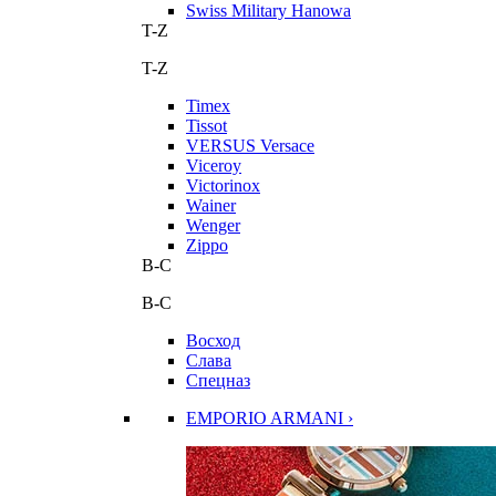
Swiss Military Hanowa
T-Z
T-Z
Timex
Tissot
VERSUS Versace
Viceroy
Victorinox
Wainer
Wenger
Zippo
В-С
В-С
Восход
Слава
Спецназ
EMPORIO ARMANI ›