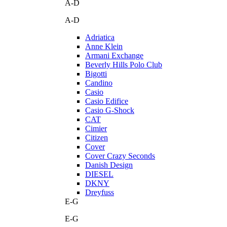
A-D
A-D
Adriatica
Anne Klein
Armani Exchange
Beverly Hills Polo Club
Bigotti
Candino
Casio
Casio Edifice
Casio G-Shock
CAT
Cimier
Citizen
Cover
Cover Crazy Seconds
Danish Design
DIESEL
DKNY
Dreyfuss
E-G
E-G