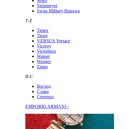
Seiko
Steinmeyer
Swiss Military Hanowa
T-Z
Timex
Tissot
VERSUS Versace
Viceroy
Victorinox
Wainer
Wenger
Zippo
В-С
Восход
Слава
Спецназ
EMPORIO ARMANI ›