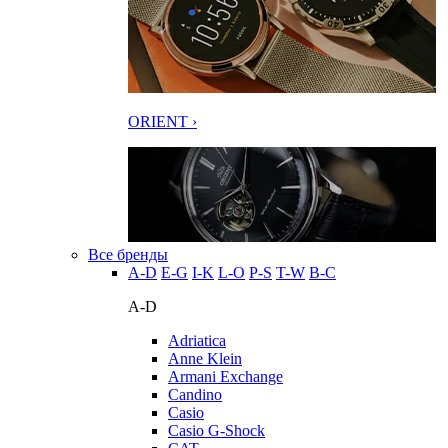
ORIENT ›
Все бренды
A-D
E-G
I-K
L-O
P-S
T-W
В-С
A-D
Adriatica
Anne Klein
Armani Exchange
Candino
Casio
Casio G-Shock