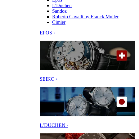
L'Duchen
Sandoz
Roberto Cavalli by Franck Muller
Cimier
EPOS ›
SEIKO ›
L’DUCHEN ›