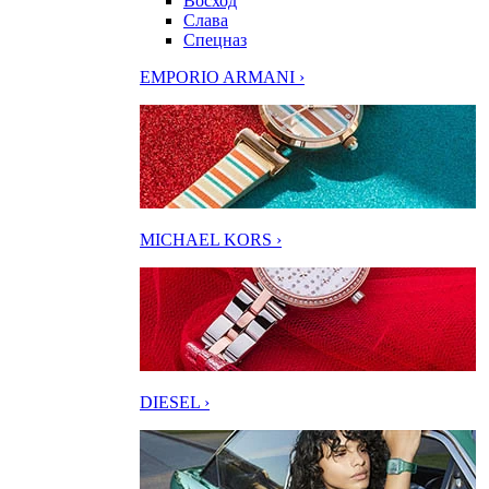
Восход
Слава
Спецназ
EMPORIO ARMANI ›
MICHAEL KORS ›
DIESEL ›