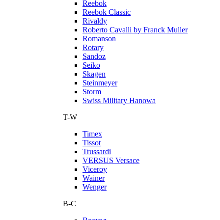
Reebok
Reebok Classic
Rivaldy
Roberto Cavalli by Franck Muller
Romanson
Rotary
Sandoz
Seiko
Skagen
Steinmeyer
Storm
Swiss Military Hanowa
T-W
Timex
Tissot
Trussardi
VERSUS Versace
Viceroy
Wainer
Wenger
В-С