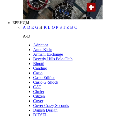
БРЕНДЫ
A-D
E-G
H
-K
L-O
P-S
T-Z
В-С
A-D
Adriatica
Anne Klein
Armani Exchange
Beverly Hills Polo Club
Bigotti
Candino
Casio
Casio Edifice
Casio G-Shock
CAT
Cimier
Citizen
Cover
Cover Crazy Seconds
Danish Design
DIESEL