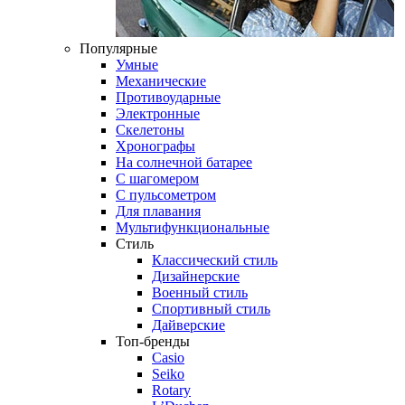
Популярные
Умные
Механические
Противоударные
Электронные
Скелетоны
Хронографы
На солнечной батарее
С шагомером
С пульсометром
Для плавания
Мультифункциональные
Стиль
Классический стиль
Дизайнерские
Военный стиль
Спортивный стиль
Дайверские
Топ-бренды
Casio
Seiko
Rotary