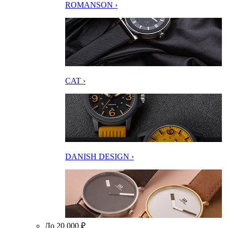
ROMANSON ›
CAT ›
DANISH DESIGN ›
До 20 000 ₽