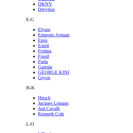
DKNY
Dreyfuss
E-G
Elysee
Emporio Armani
Epos
Esprit
Festina
Fossil
Furla
Garmin
GEORGE KINI
Gryon
H-K
Hirsch
Jacques Lemans
Just Cavalli
Kenneth Cole
L-O