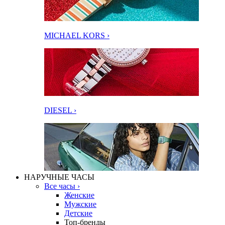
MICHAEL KORS ›
DIESEL ›
НАРУЧНЫЕ ЧАСЫ
Все часы ›
Женские
Мужские
Детские
Топ-бренды