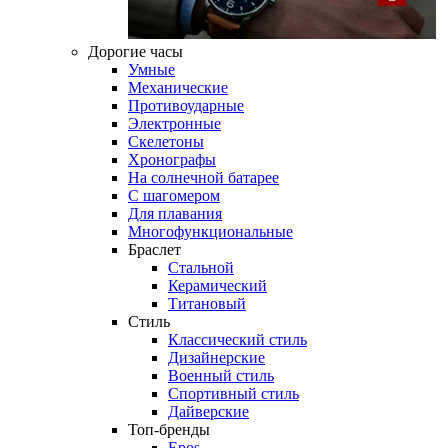
Дорогие часы
Умные
Механические
Противоударные
Электронные
Скелетоны
Хронографы
На солнечной батарее
С шагомером
Для плавания
Многофункциональные
Браслет
Стальной
Керамический
Титановый
Стиль
Классический стиль
Дизайнерские
Военный стиль
Спортивный стиль
Дайверские
Топ-бренды
Epos