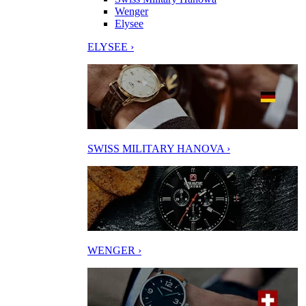
Wenger
Elysee
ELYSEE ›
SWISS MILITARY HANOVA ›
WENGER ›