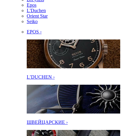
Epos
L'Duchen
Orient Star
Seiko
EPOS ›
L’DUCHEN ›
ШВЕЙЦАРСКИЕ ›