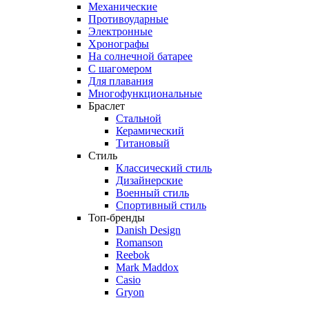
Механические
Противоударные
Электронные
Хронографы
На солнечной батарее
С шагомером
Для плавания
Многофункциональные
Браслет
Стальной
Керамический
Титановый
Стиль
Классический стиль
Дизайнерские
Военный стиль
Спортивный стиль
Топ-бренды
Danish Design
Romanson
Reebok
Mark Maddox
Casio
Gryon