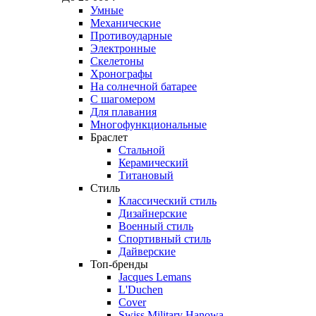
Умные
Механические
Противоударные
Электронные
Скелетоны
Хронографы
На солнечной батарее
С шагомером
Для плавания
Многофункциональные
Браслет
Стальной
Керамический
Титановый
Стиль
Классический стиль
Дизайнерские
Военный стиль
Спортивный стиль
Дайверские
Топ-бренды
Jacques Lemans
L'Duchen
Cover
Swiss Military Hanowa