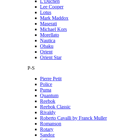
L'Duchen
Lee Cooper
Lotus
Mark Maddox
Maserati
Michael Kors
Morellato
Nautica
Obaku
Orient
Orient Star
P-S
Pierre Petit
Police
Puma
Quantum
Reebok
Reebok Classic
Rivaldy
Roberto Cavalli by Franck Muller
Romanson
Rotary
Sandoz