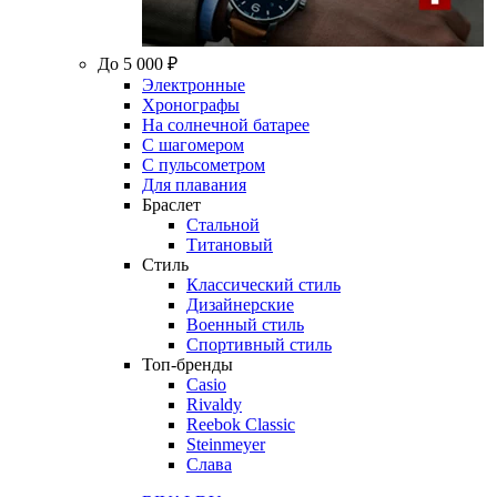
До 5 000 ₽
Электронные
Хронографы
На солнечной батарее
С шагомером
С пульсометром
Для плавания
Браслет
Стальной
Титановый
Стиль
Классический стиль
Дизайнерские
Военный стиль
Спортивный стиль
Топ-бренды
Casio
Rivaldy
Reebok Classic
Steinmeyer
Слава