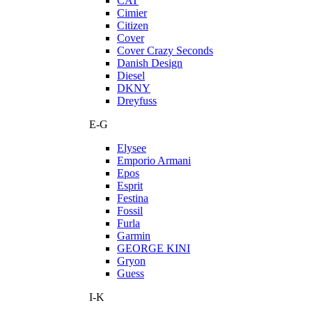
CAT
Cimier
Citizen
Cover
Cover Crazy Seconds
Danish Design
Diesel
DKNY
Dreyfuss
E-G
Elysee
Emporio Armani
Epos
Esprit
Festina
Fossil
Furla
Garmin
GEORGE KINI
Gryon
Guess
I-K