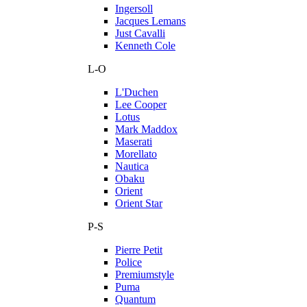
Ingersoll
Jacques Lemans
Just Cavalli
Kenneth Cole
L-O
L'Duchen
Lee Cooper
Lotus
Mark Maddox
Maserati
Morellato
Nautica
Obaku
Orient
Orient Star
P-S
Pierre Petit
Police
Premiumstyle
Puma
Quantum