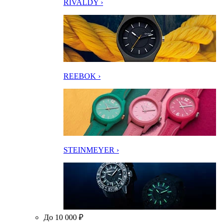
RIVALDY ›
REEBOK ›
STEINMEYER ›
До 10 000 ₽