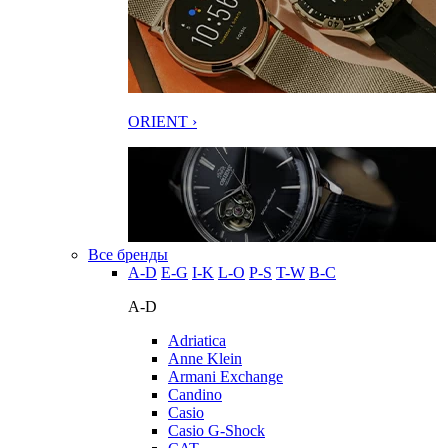
ORIENT ›
Все бренды
A-D
E-G
I-K
L-O
P-S
T-W
В-С
A-D
Adriatica
Anne Klein
Armani Exchange
Candino
Casio
Casio G-Shock