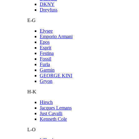
DKNY
Dreyfuss
E-G
Elysee
Emporio Armani
Epos
Esprit
Festina
Fossil
Furla
Garmin
GEORGE KINI
Gryon
H-K
Hirsch
Jacques Lemans
Just Cavalli
Kenneth Cole
L-O