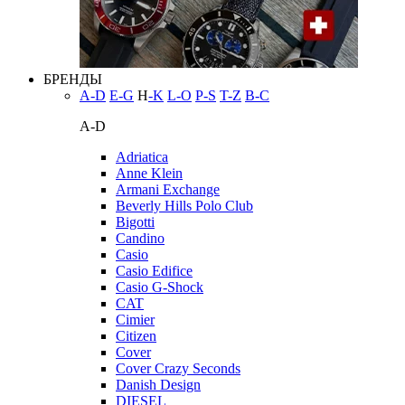
БРЕНДЫ
A-D
E-G
H
-K
L-O
P-S
T-Z
В-С
A-D
Adriatica
Anne Klein
Armani Exchange
Beverly Hills Polo Club
Bigotti
Candino
Casio
Casio Edifice
Casio G-Shock
CAT
Cimier
Citizen
Cover
Cover Crazy Seconds
Danish Design
DIESEL