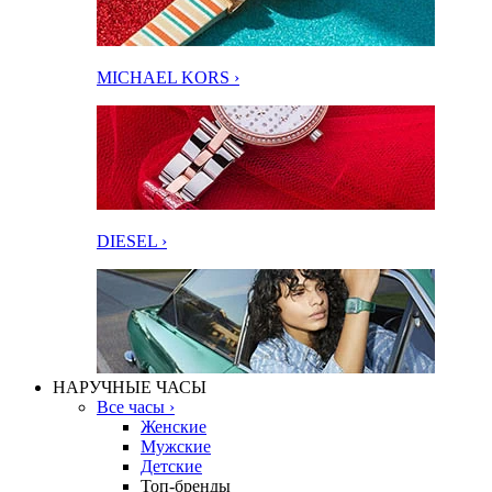
MICHAEL KORS ›
DIESEL ›
НАРУЧНЫЕ ЧАСЫ
Все часы ›
Женские
Мужские
Детские
Топ-бренды