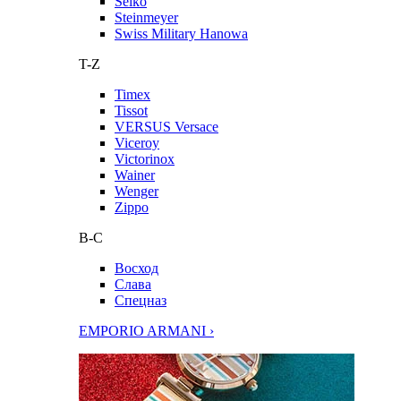
Seiko
Steinmeyer
Swiss Military Hanowa
T-Z
Timex
Tissot
VERSUS Versace
Viceroy
Victorinox
Wainer
Wenger
Zippo
В-С
Восход
Слава
Спецназ
EMPORIO ARMANI ›