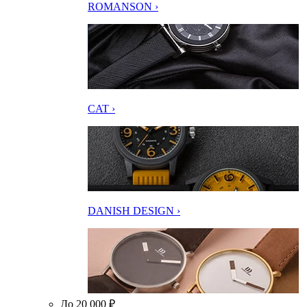
ROMANSON ›
CAT ›
DANISH DESIGN ›
До 20 000 ₽