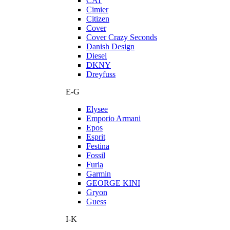
CAT
Cimier
Citizen
Cover
Cover Crazy Seconds
Danish Design
Diesel
DKNY
Dreyfuss
E-G
Elysee
Emporio Armani
Epos
Esprit
Festina
Fossil
Furla
Garmin
GEORGE KINI
Gryon
Guess
I-K