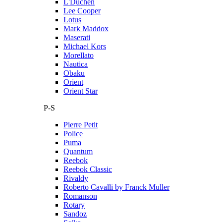
L'Duchen
Lee Cooper
Lotus
Mark Maddox
Maserati
Michael Kors
Morellato
Nautica
Obaku
Orient
Orient Star
P-S
Pierre Petit
Police
Puma
Quantum
Reebok
Reebok Classic
Rivaldy
Roberto Cavalli by Franck Muller
Romanson
Rotary
Sandoz