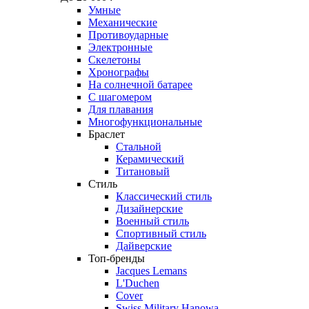
Умные
Механические
Противоударные
Электронные
Скелетоны
Хронографы
На солнечной батарее
С шагомером
Для плавания
Многофункциональные
Браслет
Стальной
Керамический
Титановый
Стиль
Классический стиль
Дизайнерские
Военный стиль
Спортивный стиль
Дайверские
Топ-бренды
Jacques Lemans
L'Duchen
Cover
Swiss Military Hanowa