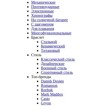
Механические
Противоударные
Электронные
Хронографы
На солнечной батарее
С шагомером
Для плавания
Многофункциональные
Браслет
Стальной
Керамический
Титановый
Стиль
Классический стиль
Дизайнерские
Военный стиль
Спортивный стиль
Топ-бренды
Danish Design
Romanson
Reebok
Mark Maddox
Casio
Gryon