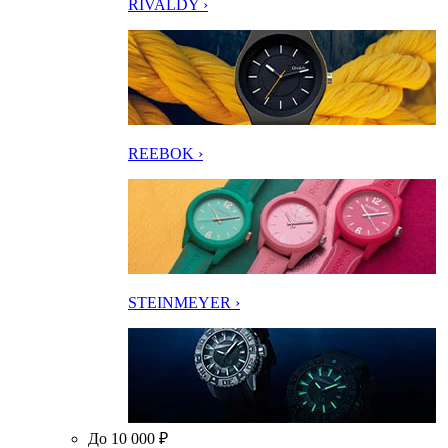
RIVALDY ›
REEBOK ›
STEINMEYER ›
До 10 000 ₽