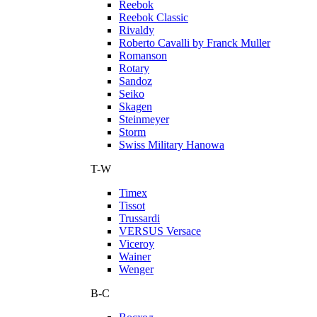
Reebok
Reebok Classic
Rivaldy
Roberto Cavalli by Franck Muller
Romanson
Rotary
Sandoz
Seiko
Skagen
Steinmeyer
Storm
Swiss Military Hanowa
T-W
Timex
Tissot
Trussardi
VERSUS Versace
Viceroy
Wainer
Wenger
В-С