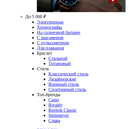
До 5 000 ₽
Электронные
Хронографы
На солнечной батарее
С шагомером
С пульсометром
Для плавания
Браслет
Стальной
Титановый
Стиль
Классический стиль
Дизайнерские
Военный стиль
Спортивный стиль
Топ-бренды
Casio
Rivaldy
Reebok Classic
Steinmeyer
Слава