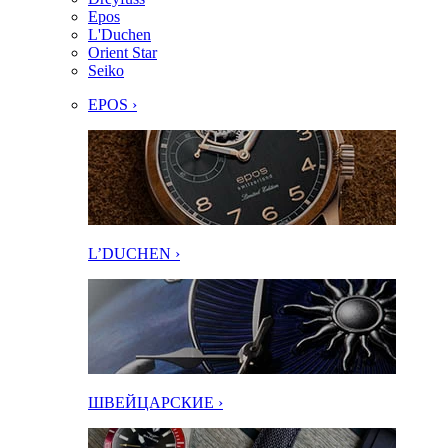
Epos
L'Duchen
Orient Star
Seiko
EPOS ›
L’DUCHEN ›
ШВЕЙЦАРСКИЕ ›