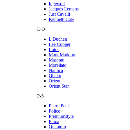
Ingersoll
Jacques Lemans
Just Cavalli
Kenneth Cole
L-O
L'Duchen
Lee Cooper
Lotus
Mark Maddox
Maserati
Morellato
Nautica
Obaku
Orient
Orient Star
P-S
Pierre Petit
Police
Premiumstyle
Puma
Quantum