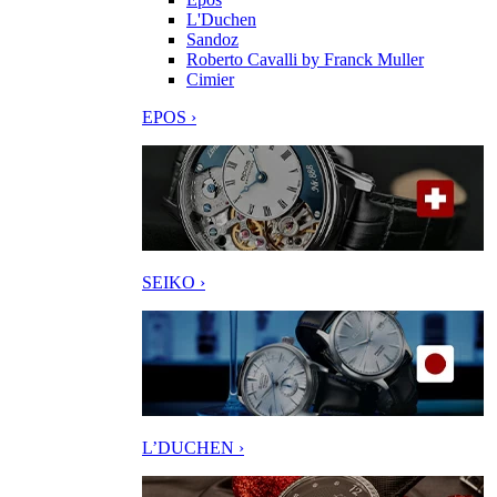
L'Duchen
Sandoz
Roberto Cavalli by Franck Muller
Cimier
EPOS ›
SEIKO ›
L’DUCHEN ›