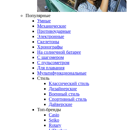
Популярные
Умные
Механические
Противоударные
Электронные
Скелетоны
Хронографы
На солнечной батарее
С шагомером
С пульсометром
Для плавания
Мультифункциональные
Стиль
Классический стиль
Дизайнерские
Военный стиль
Спортивный стиль
Дайверские
Топ-бренды
Casio
Seiko
Rotary