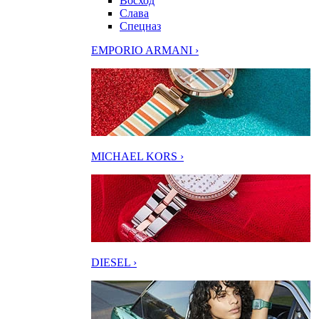
Восход
Слава
Спецназ
EMPORIO ARMANI ›
MICHAEL KORS ›
DIESEL ›