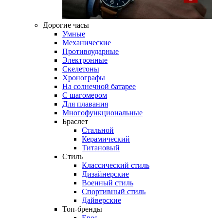
Дорогие часы
Умные
Механические
Противоударные
Электронные
Скелетоны
Хронографы
На солнечной батарее
С шагомером
Для плавания
Многофункциональные
Браслет
Стальной
Керамический
Титановый
Стиль
Классический стиль
Дизайнерские
Военный стиль
Спортивный стиль
Дайверские
Топ-бренды
Epos