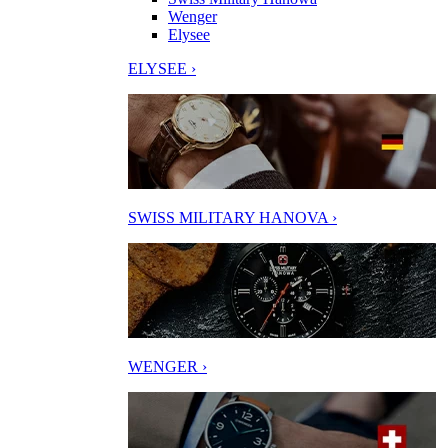
Wenger
Elysee
ELYSEE ›
SWISS MILITARY HANOVA ›
WENGER ›