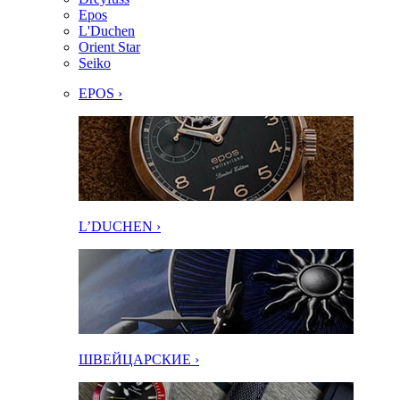
Epos
L'Duchen
Orient Star
Seiko
EPOS ›
L’DUCHEN ›
ШВЕЙЦАРСКИЕ ›