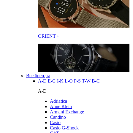
ORIENT ›
Все бренды
A-D
E-G
I-K
L-O
P-S
T-W
В-С
A-D
Adriatica
Anne Klein
Armani Exchange
Candino
Casio
Casio G-Shock