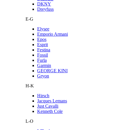
DKNY
Dreyfuss
E-G
Elysee
Emporio Armani
Epos
Esprit
Festina
Fossil
Furla
Garmin
GEORGE KINI
Gryon
H-K
Hirsch
Jacques Lemans
Just Cavalli
Kenneth Cole
L-O