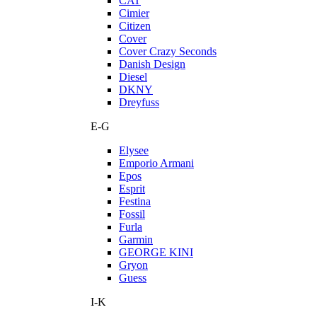
CAT
Cimier
Citizen
Cover
Cover Crazy Seconds
Danish Design
Diesel
DKNY
Dreyfuss
E-G
Elysee
Emporio Armani
Epos
Esprit
Festina
Fossil
Furla
Garmin
GEORGE KINI
Gryon
Guess
I-K