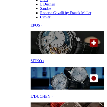
L'Duchen
Sandoz
Roberto Cavalli by Franck Muller
Cimier
EPOS ›
SEIKO ›
L’DUCHEN ›