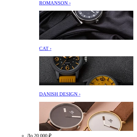
ROMANSON ›
CAT ›
DANISH DESIGN ›
До 20 000 ₽