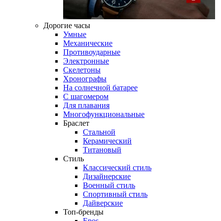
Дорогие часы
Умные
Механические
Противоударные
Электронные
Скелетоны
Хронографы
На солнечной батарее
С шагомером
Для плавания
Многофункциональные
Браслет
Стальной
Керамический
Титановый
Стиль
Классический стиль
Дизайнерские
Военный стиль
Спортивный стиль
Дайверские
Топ-бренды
Epos