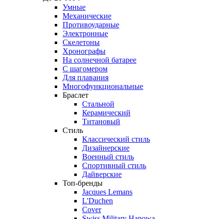
Умные
Механические
Противоударные
Электронные
Скелетоны
Хронографы
На солнечной батарее
С шагомером
Для плавания
Многофункциональные
Браслет
Стальной
Керамический
Титановый
Стиль
Классический стиль
Дизайнерские
Военный стиль
Спортивный стиль
Дайверские
Топ-бренды
Jacques Lemans
L'Duchen
Cover
Swiss Military Hanowa