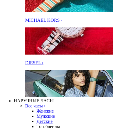
MICHAEL KORS ›
DIESEL ›
НАРУЧНЫЕ ЧАСЫ
Все часы ›
Женские
Мужские
Детские
Топ-бренды