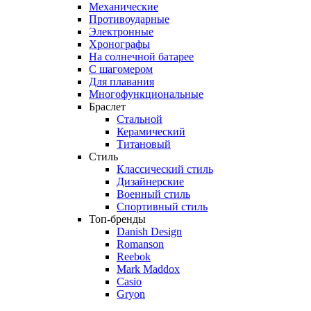
Механические
Противоударные
Электронные
Хронографы
На солнечной батарее
С шагомером
Для плавания
Многофункциональные
Браслет
Стальной
Керамический
Титановый
Стиль
Классический стиль
Дизайнерские
Военный стиль
Спортивный стиль
Топ-бренды
Danish Design
Romanson
Reebok
Mark Maddox
Casio
Gryon