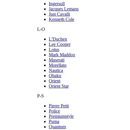
Ingersoll
Jacques Lemans
Just Cavalli
Kenneth Cole
L-O
L'Duchen
Lee Cooper
Lotus
Mark Maddox
Maserati
Morellato
Nautica
Obaku
Orient
Orient Star
P-S
Pierre Petit
Police
Premiumstyle
Puma
Quantum