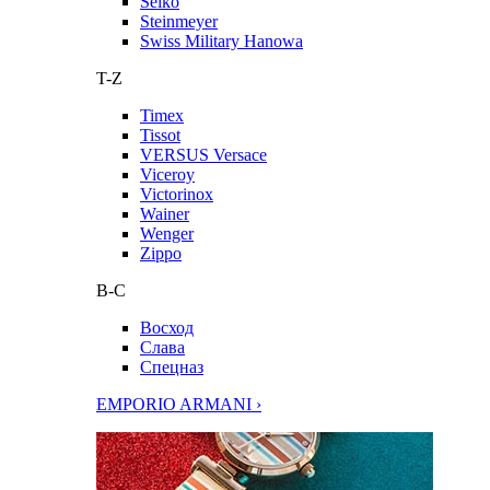
Seiko
Steinmeyer
Swiss Military Hanowa
T-Z
Timex
Tissot
VERSUS Versace
Viceroy
Victorinox
Wainer
Wenger
Zippo
В-С
Восход
Слава
Спецназ
EMPORIO ARMANI ›