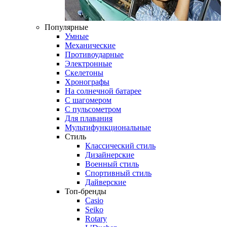
Популярные
Умные
Механические
Противоударные
Электронные
Скелетоны
Хронографы
На солнечной батарее
С шагомером
С пульсометром
Для плавания
Мультифункциональные
Стиль
Классический стиль
Дизайнерские
Военный стиль
Спортивный стиль
Дайверские
Топ-бренды
Casio
Seiko
Rotary