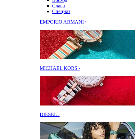
Восход
Слава
Спецназ
EMPORIO ARMANI ›
MICHAEL KORS ›
DIESEL ›