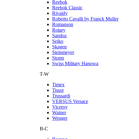
Reebok
Reebok Classic
Rivaldy
Roberto Cavalli by Franck Muller
Romanson
Rotary
Sandoz
Seiko
Skagen
Steinmeyer
Storm
Swiss Military Hanowa
T-W
Timex
Tissot
Trussardi
VERSUS Versace
Viceroy
Wainer
Wenger
В-С