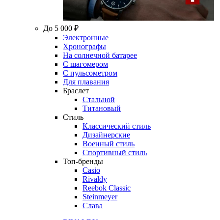
До 5 000 ₽
Электронные
Хронографы
На солнечной батарее
С шагомером
С пульсометром
Для плавания
Браслет
Стальной
Титановый
Стиль
Классический стиль
Дизайнерские
Военный стиль
Спортивный стиль
Топ-бренды
Casio
Rivaldy
Reebok Classic
Steinmeyer
Слава