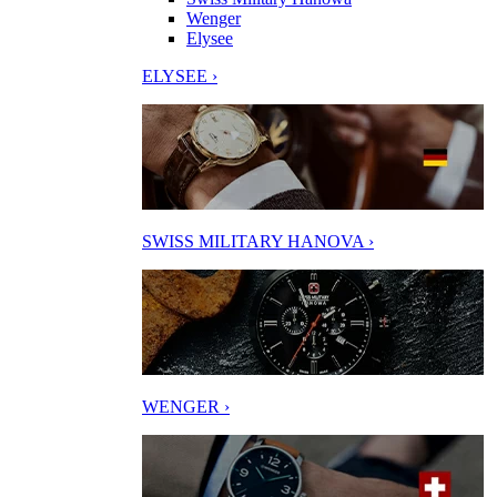
Wenger
Elysee
ELYSEE ›
SWISS MILITARY HANOVA ›
WENGER ›