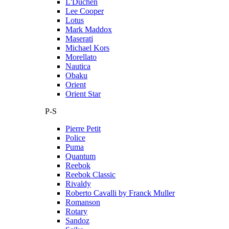
L'Duchen
Lee Cooper
Lotus
Mark Maddox
Maserati
Michael Kors
Morellato
Nautica
Obaku
Orient
Orient Star
P-S
Pierre Petit
Police
Puma
Quantum
Reebok
Reebok Classic
Rivaldy
Roberto Cavalli by Franck Muller
Romanson
Rotary
Sandoz