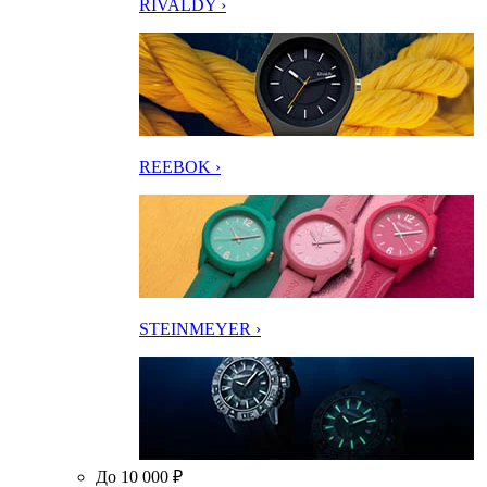
RIVALDY ›
REEBOK ›
STEINMEYER ›
До 10 000 ₽