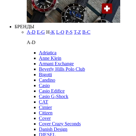
БРЕНДЫ
A-D
E-G
H
-K
L-O
P-S
T-Z
В-С
A-D
Adriatica
Anne Klein
Armani Exchange
Beverly Hills Polo Club
Bigotti
Candino
Casio
Casio Edifice
Casio G-Shock
CAT
Cimier
Citizen
Cover
Cover Crazy Seconds
Danish Design
DIESEL