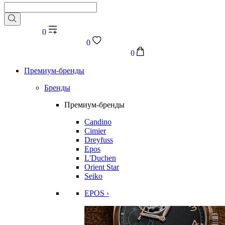
0
0
0
Премиум-бренды
Бренды
Премиум-бренды
Candino
Cimier
Dreyfuss
Epos
L'Duchen
Orient Star
Seiko
EPOS ›