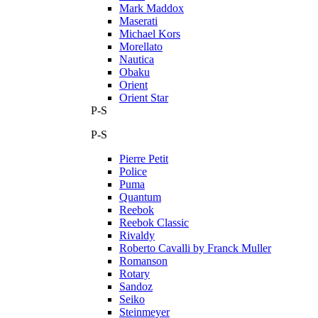
Mark Maddox
Maserati
Michael Kors
Morellato
Nautica
Obaku
Orient
Orient Star
P-S
P-S
Pierre Petit
Police
Puma
Quantum
Reebok
Reebok Classic
Rivaldy
Roberto Cavalli by Franck Muller
Romanson
Rotary
Sandoz
Seiko
Steinmeyer