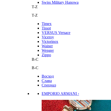
Swiss Military Hanowa
T-Z
T-Z
Timex
Tissot
VERSUS Versace
Viceroy
Victorinox
Wainer
Wenger
Zippo
В-С
В-С
Восход
Слава
Спецназ
EMPORIO ARMANI ›