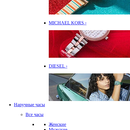
MICHAEL KORS ›
DIESEL ›
Наручные часы
Все часы
Женские
Мужские