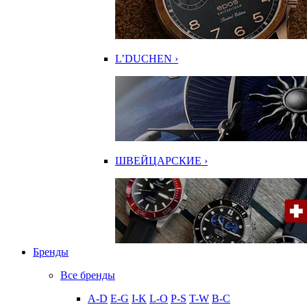
L’DUCHEN ›
ШВЕЙЦАРСКИЕ ›
Бренды
Все бренды
A-D
E-G
I-K
L-O
P-S
T-W
В-С