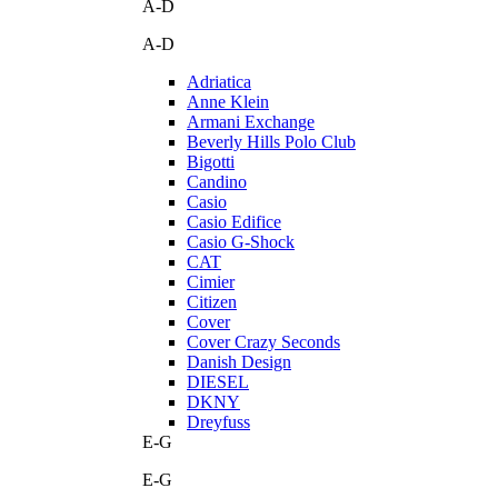
A-D
A-D
Adriatica
Anne Klein
Armani Exchange
Beverly Hills Polo Club
Bigotti
Candino
Casio
Casio Edifice
Casio G-Shock
CAT
Cimier
Citizen
Cover
Cover Crazy Seconds
Danish Design
DIESEL
DKNY
Dreyfuss
E-G
E-G