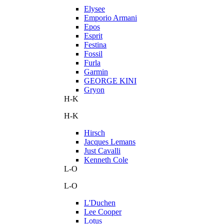
Elysee
Emporio Armani
Epos
Esprit
Festina
Fossil
Furla
Garmin
GEORGE KINI
Gryon
H-K
H-K
Hirsch
Jacques Lemans
Just Cavalli
Kenneth Cole
L-O
L-O
L'Duchen
Lee Cooper
Lotus