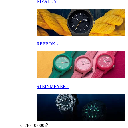
RIVALDY ›
REEBOK ›
STEINMEYER ›
До 10 000 ₽