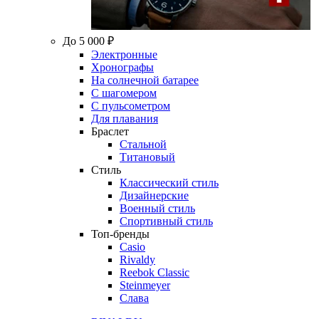
До 5 000 ₽
Электронные
Хронографы
На солнечной батарее
С шагомером
С пульсометром
Для плавания
Браслет
Стальной
Титановый
Стиль
Классический стиль
Дизайнерские
Военный стиль
Спортивный стиль
Топ-бренды
Casio
Rivaldy
Reebok Classic
Steinmeyer
Слава