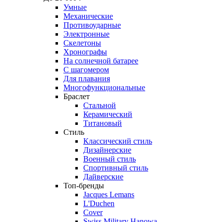
Умные
Механические
Противоударные
Электронные
Скелетоны
Хронографы
На солнечной батарее
С шагомером
Для плавания
Многофункциональные
Браслет
Стальной
Керамический
Титановый
Стиль
Классический стиль
Дизайнерские
Военный стиль
Спортивный стиль
Дайверские
Топ-бренды
Jacques Lemans
L'Duchen
Cover
Swiss Military Hanowa