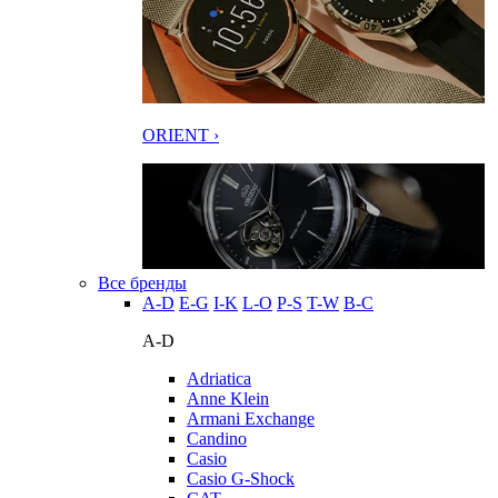
ORIENT ›
Все бренды
A-D
E-G
I-K
L-O
P-S
T-W
В-С
A-D
Adriatica
Anne Klein
Armani Exchange
Candino
Casio
Casio G-Shock