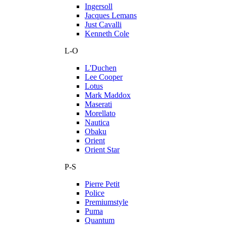
Ingersoll
Jacques Lemans
Just Cavalli
Kenneth Cole
L-O
L'Duchen
Lee Cooper
Lotus
Mark Maddox
Maserati
Morellato
Nautica
Obaku
Orient
Orient Star
P-S
Pierre Petit
Police
Premiumstyle
Puma
Quantum