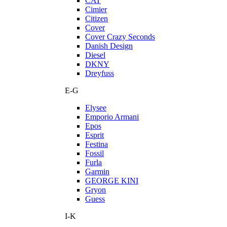
CAT
Cimier
Citizen
Cover
Cover Crazy Seconds
Danish Design
Diesel
DKNY
Dreyfuss
E-G
Elysee
Emporio Armani
Epos
Esprit
Festina
Fossil
Furla
Garmin
GEORGE KINI
Gryon
Guess
I-K