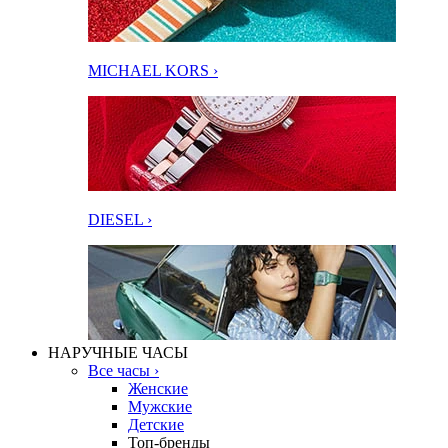
MICHAEL KORS ›
DIESEL ›
НАРУЧНЫЕ ЧАСЫ
Все часы ›
Женские
Мужские
Детские
Топ-бренды