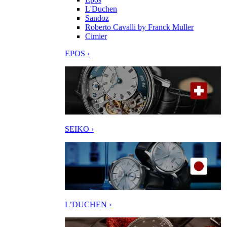
L'Duchen
Sandoz
Roberto Cavalli by Franck Muller
Cimier
EPOS ›
SEIKO ›
L’DUCHEN ›