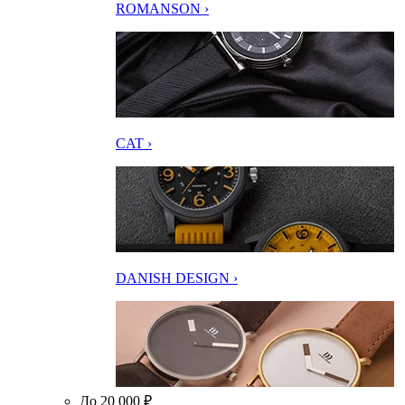
ROMANSON ›
CAT ›
DANISH DESIGN ›
До 20 000 ₽