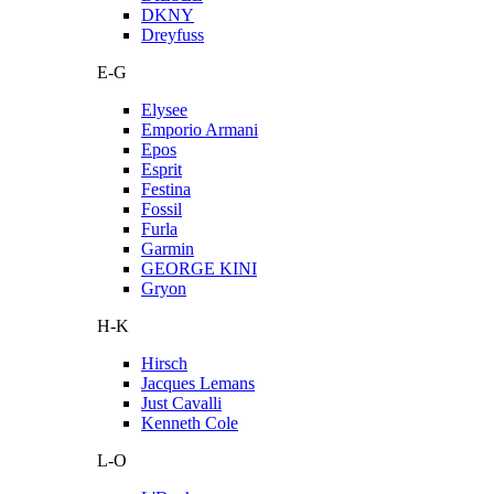
DKNY
Dreyfuss
E-G
Elysee
Emporio Armani
Epos
Esprit
Festina
Fossil
Furla
Garmin
GEORGE KINI
Gryon
H-K
Hirsch
Jacques Lemans
Just Cavalli
Kenneth Cole
L-O