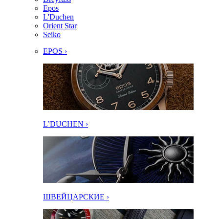
Epos
L'Duchen
Orient Star
Seiko
EPOS ›
L’DUCHEN ›
ШВЕЙЦАРСКИЕ ›