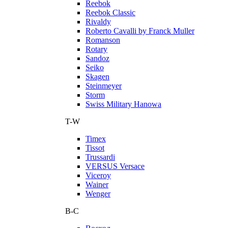
Reebok
Reebok Classic
Rivaldy
Roberto Cavalli by Franck Muller
Romanson
Rotary
Sandoz
Seiko
Skagen
Steinmeyer
Storm
Swiss Military Hanowa
T-W
Timex
Tissot
Trussardi
VERSUS Versace
Viceroy
Wainer
Wenger
В-С