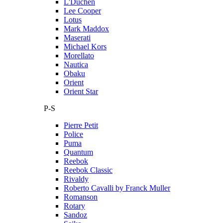
L'Duchen
Lee Cooper
Lotus
Mark Maddox
Maserati
Michael Kors
Morellato
Nautica
Obaku
Orient
Orient Star
P-S
Pierre Petit
Police
Puma
Quantum
Reebok
Reebok Classic
Rivaldy
Roberto Cavalli by Franck Muller
Romanson
Rotary
Sandoz