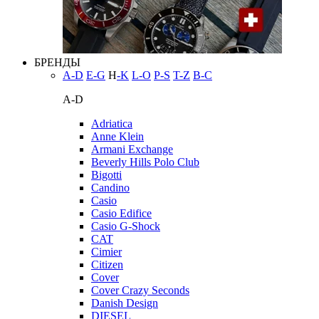
БРЕНДЫ
A-D
E-G
H
-K
L-O
P-S
T-Z
В-С
A-D
Adriatica
Anne Klein
Armani Exchange
Beverly Hills Polo Club
Bigotti
Candino
Casio
Casio Edifice
Casio G-Shock
CAT
Cimier
Citizen
Cover
Cover Crazy Seconds
Danish Design
DIESEL