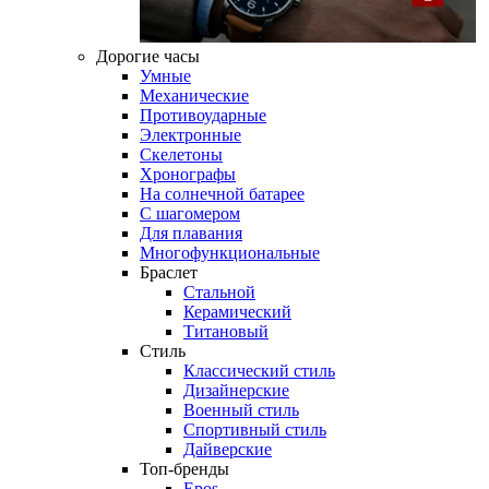
Дорогие часы
Умные
Механические
Противоударные
Электронные
Скелетоны
Хронографы
На солнечной батарее
С шагомером
Для плавания
Многофункциональные
Браслет
Стальной
Керамический
Титановый
Стиль
Классический стиль
Дизайнерские
Военный стиль
Спортивный стиль
Дайверские
Топ-бренды
Epos