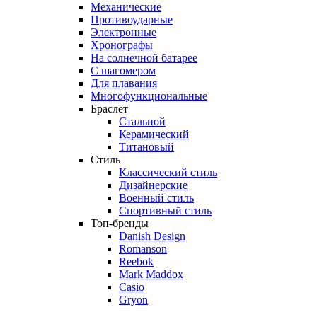
Механические
Противоударные
Электронные
Хронографы
На солнечной батарее
С шагомером
Для плавания
Многофункциональные
Браслет
Стальной
Керамический
Титановый
Стиль
Классический стиль
Дизайнерские
Военный стиль
Спортивный стиль
Топ-бренды
Danish Design
Romanson
Reebok
Mark Maddox
Casio
Gryon