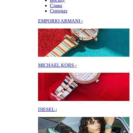
Восход
Слава
Спецназ
EMPORIO ARMANI ›
MICHAEL KORS ›
DIESEL ›