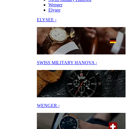
Wenger
Elysee
ELYSEE ›
SWISS MILITARY HANOVA ›
WENGER ›