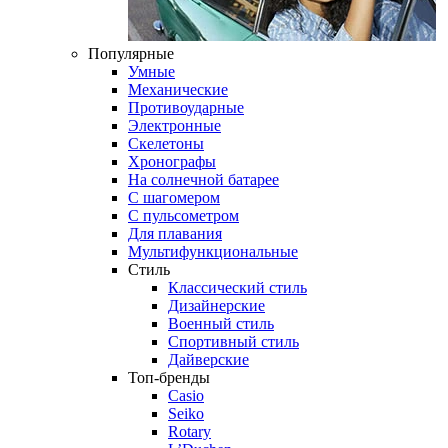
Популярные
Умные
Механические
Противоударные
Электронные
Скелетоны
Хронографы
На солнечной батарее
С шагомером
С пульсометром
Для плавания
Мультифункциональные
Стиль
Классический стиль
Дизайнерские
Военный стиль
Спортивный стиль
Дайверские
Топ-бренды
Casio
Seiko
Rotary