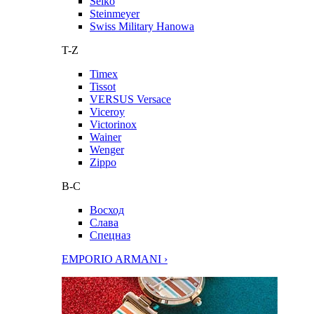
Seiko
Steinmeyer
Swiss Military Hanowa
T-Z
Timex
Tissot
VERSUS Versace
Viceroy
Victorinox
Wainer
Wenger
Zippo
В-С
Восход
Слава
Спецназ
EMPORIO ARMANI ›