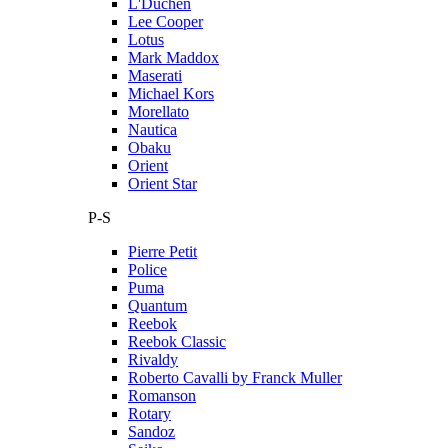
L'Duchen
Lee Cooper
Lotus
Mark Maddox
Maserati
Michael Kors
Morellato
Nautica
Obaku
Orient
Orient Star
P-S
Pierre Petit
Police
Puma
Quantum
Reebok
Reebok Classic
Rivaldy
Roberto Cavalli by Franck Muller
Romanson
Rotary
Sandoz