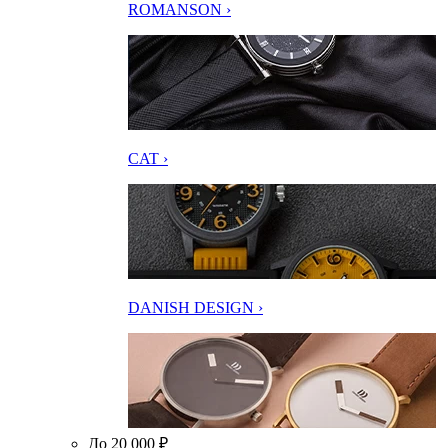
ROMANSON ›
CAT ›
DANISH DESIGN ›
До 20 000 ₽