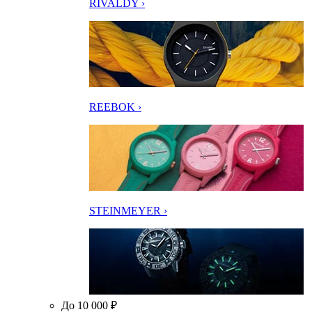
RIVALDY ›
REEBOK ›
STEINMEYER ›
До 10 000 ₽