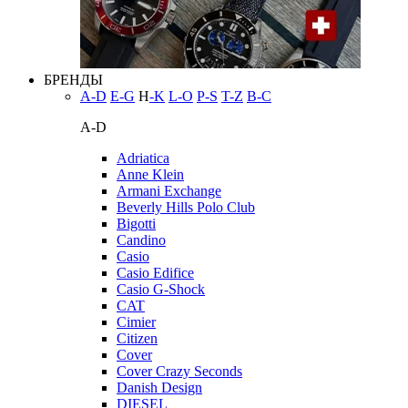
БРЕНДЫ
A-D
E-G
H
-K
L-O
P-S
T-Z
В-С
A-D
Adriatica
Anne Klein
Armani Exchange
Beverly Hills Polo Club
Bigotti
Candino
Casio
Casio Edifice
Casio G-Shock
CAT
Cimier
Citizen
Cover
Cover Crazy Seconds
Danish Design
DIESEL