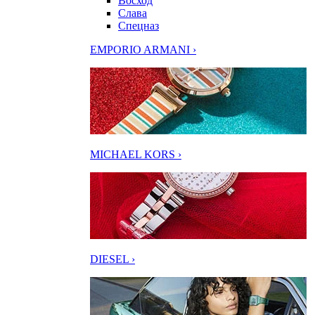
Восход
Слава
Спецназ
EMPORIO ARMANI ›
MICHAEL KORS ›
DIESEL ›