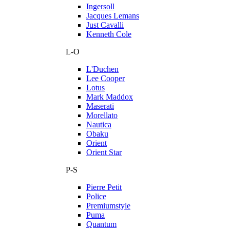
Ingersoll
Jacques Lemans
Just Cavalli
Kenneth Cole
L-O
L'Duchen
Lee Cooper
Lotus
Mark Maddox
Maserati
Morellato
Nautica
Obaku
Orient
Orient Star
P-S
Pierre Petit
Police
Premiumstyle
Puma
Quantum