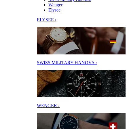
Wenger
Elysee
ELYSEE ›
SWISS MILITARY HANOVA ›
WENGER ›