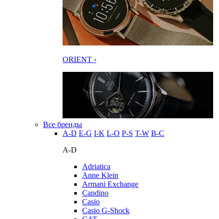
ORIENT ›
Все бренды
A-D
E-G
I-K
L-O
P-S
T-W
В-С
A-D
Adriatica
Anne Klein
Armani Exchange
Candino
Casio
Casio G-Shock