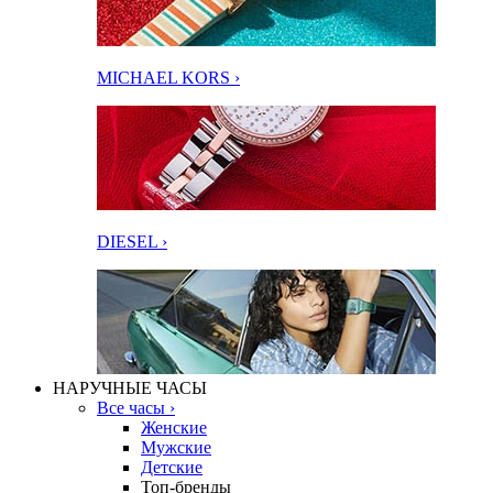
MICHAEL KORS ›
DIESEL ›
НАРУЧНЫЕ ЧАСЫ
Все часы ›
Женские
Мужские
Детские
Топ-бренды