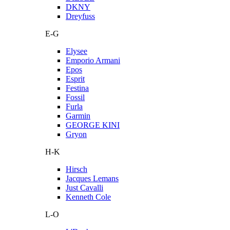
DKNY
Dreyfuss
E-G
Elysee
Emporio Armani
Epos
Esprit
Festina
Fossil
Furla
Garmin
GEORGE KINI
Gryon
H-K
Hirsch
Jacques Lemans
Just Cavalli
Kenneth Cole
L-O