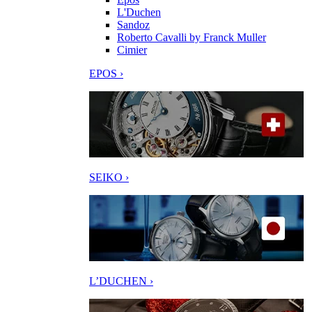
L'Duchen
Sandoz
Roberto Cavalli by Franck Muller
Cimier
EPOS ›
SEIKO ›
L’DUCHEN ›