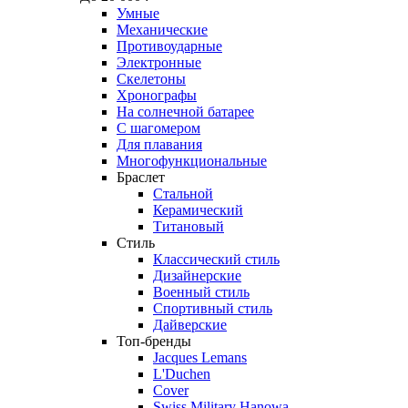
Умные
Механические
Противоударные
Электронные
Скелетоны
Хронографы
На солнечной батарее
С шагомером
Для плавания
Многофункциональные
Браслет
Стальной
Керамический
Титановый
Стиль
Классический стиль
Дизайнерские
Военный стиль
Спортивный стиль
Дайверские
Топ-бренды
Jacques Lemans
L'Duchen
Cover
Swiss Military Hanowa