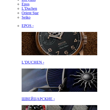
Epos
L'Duchen
Orient Star
Seiko
EPOS ›
L’DUCHEN ›
ШВЕЙЦАРСКИЕ ›