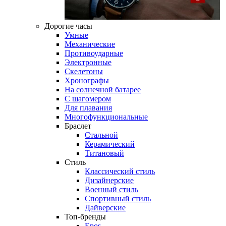
Дорогие часы
Умные
Механические
Противоударные
Электронные
Скелетоны
Хронографы
На солнечной батарее
С шагомером
Для плавания
Многофункциональные
Браслет
Стальной
Керамический
Титановый
Стиль
Классический стиль
Дизайнерские
Военный стиль
Спортивный стиль
Дайверские
Топ-бренды
Epos