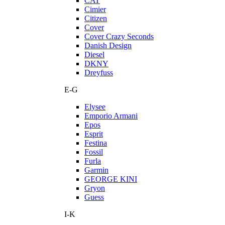
CAT
Cimier
Citizen
Cover
Cover Crazy Seconds
Danish Design
Diesel
DKNY
Dreyfuss
E-G
Elysee
Emporio Armani
Epos
Esprit
Festina
Fossil
Furla
Garmin
GEORGE KINI
Gryon
Guess
I-K