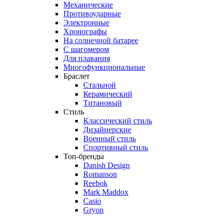
Механические
Противоударные
Электронные
Хронографы
На солнечной батарее
С шагомером
Для плавания
Многофункциональные
Браслет
Стальной
Керамический
Титановый
Стиль
Классический стиль
Дизайнерские
Военный стиль
Спортивный стиль
Топ-бренды
Danish Design
Romanson
Reebok
Mark Maddox
Casio
Gryon