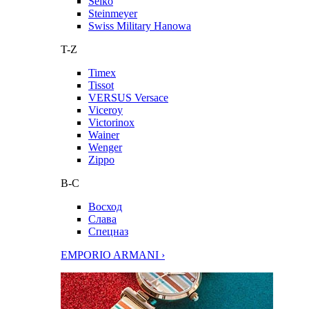
Seiko
Steinmeyer
Swiss Military Hanowa
T-Z
Timex
Tissot
VERSUS Versace
Viceroy
Victorinox
Wainer
Wenger
Zippo
В-С
Восход
Слава
Спецназ
EMPORIO ARMANI ›