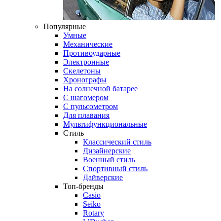
Популярные
Умные
Механические
Противоударные
Электронные
Скелетоны
Хронографы
На солнечной батарее
С шагомером
С пульсометром
Для плавания
Мультифункциональные
Стиль
Классический стиль
Дизайнерские
Военный стиль
Спортивный стиль
Дайверские
Топ-бренды
Casio
Seiko
Rotary