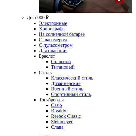
До 5 000 ₽
Электронные
Хронографы
На солнечной батарее
С шагомером
С пульсометром
Для плавания
Браслет
Стальной
Титановый
Стиль
Классический стиль
Дизайнерские
Военный стиль
Спортивный стиль
Топ-бренды
Casio
Rivaldy
Reebok Classic
Steinmeyer
Слава