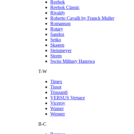
Reebok
Reebok Classic
Rivaldy
Roberto Cavalli by Franck Muller
Romanson
Rotary
Sandoz
Seiko
Skagen
Steinmeyer
Storm
Swiss Military Hanowa
T-W
Timex
Tissot
Trussardi
VERSUS Versace
Viceroy
Wainer
Wenger
В-С