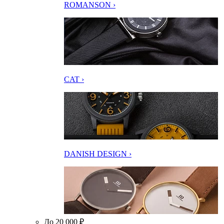
ROMANSON ›
CAT ›
DANISH DESIGN ›
До 20 000 ₽