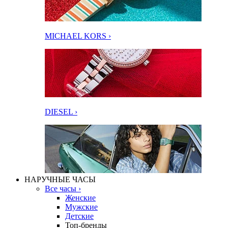
MICHAEL KORS ›
DIESEL ›
НАРУЧНЫЕ ЧАСЫ
Все часы ›
Женские
Мужские
Детские
Топ-бренды