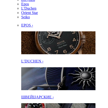
Epos
L'Duchen
Orient Star
Seiko
EPOS ›
L’DUCHEN ›
ШВЕЙЦАРСКИЕ ›