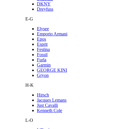
DKNY
Dreyfuss
E-G
Elysee
Emporio Armani
Epos
Esprit
Festina
Fossil
Furla
Garmin
GEORGE KINI
Gryon
H-K
Hirsch
Jacques Lemans
Just Cavalli
Kenneth Cole
L-O