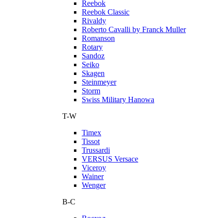
Reebok
Reebok Classic
Rivaldy
Roberto Cavalli by Franck Muller
Romanson
Rotary
Sandoz
Seiko
Skagen
Steinmeyer
Storm
Swiss Military Hanowa
T-W
Timex
Tissot
Trussardi
VERSUS Versace
Viceroy
Wainer
Wenger
В-С