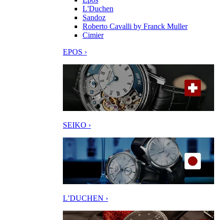
L'Duchen
Sandoz
Roberto Cavalli by Franck Muller
Cimier
EPOS ›
SEIKO ›
L’DUCHEN ›