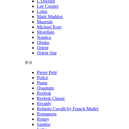
L'Duchen
Lee Cooper
Lotus
Mark Maddox
Maserati
Michael Kors
Morellato
Nautica
Obaku
Orient
Orient Star
P-S
Pierre Petit
Police
Puma
Quantum
Reebok
Reebok Classic
Rivaldy
Roberto Cavalli by Franck Muller
Romanson
Rotary
Sandoz