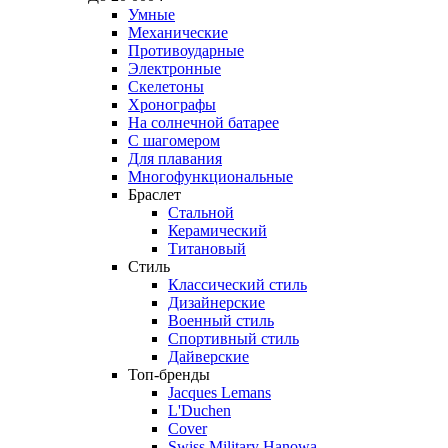
Умные
Механические
Противоударные
Электронные
Скелетоны
Хронографы
На солнечной батарее
С шагомером
Для плавания
Многофункциональные
Браслет
Стальной
Керамический
Титановый
Стиль
Классический стиль
Дизайнерские
Военный стиль
Спортивный стиль
Дайверские
Топ-бренды
Jacques Lemans
L'Duchen
Cover
Swiss Military Hanowa