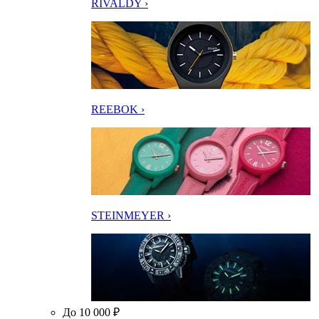
RIVALDY ›
REEBOK ›
STEINMEYER ›
До 10 000 ₽