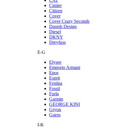
CAT
Cimier
Citizen
Cover
Cover Crazy Seconds
Danish Design
Diesel
DKNY
Dreyfuss
E-G
Elysee
Emporio Armani
Epos
Esprit
Festina
Fossil
Furla
Garmin
GEORGE KINI
Gryon
Guess
I-K