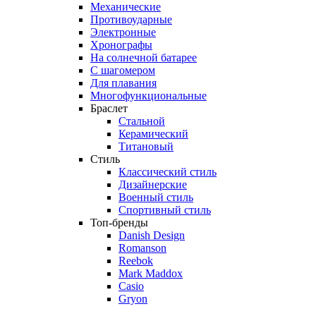
Механические
Противоударные
Электронные
Хронографы
На солнечной батарее
С шагомером
Для плавания
Многофункциональные
Браслет
Стальной
Керамический
Титановый
Стиль
Классический стиль
Дизайнерские
Военный стиль
Спортивный стиль
Топ-бренды
Danish Design
Romanson
Reebok
Mark Maddox
Casio
Gryon