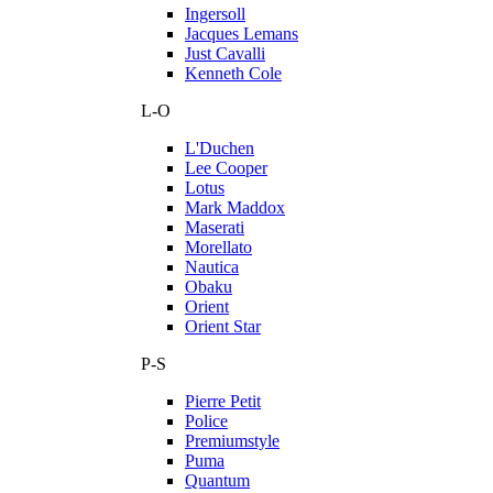
Ingersoll
Jacques Lemans
Just Cavalli
Kenneth Cole
L-O
L'Duchen
Lee Cooper
Lotus
Mark Maddox
Maserati
Morellato
Nautica
Obaku
Orient
Orient Star
P-S
Pierre Petit
Police
Premiumstyle
Puma
Quantum