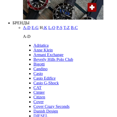
БРЕНДЫ
A-D
E-G
H
-K
L-O
P-S
T-Z
В-С
A-D
Adriatica
Anne Klein
Armani Exchange
Beverly Hills Polo Club
Bigotti
Candino
Casio
Casio Edifice
Casio G-Shock
CAT
Cimier
Citizen
Cover
Cover Crazy Seconds
Danish Design
DIESEL