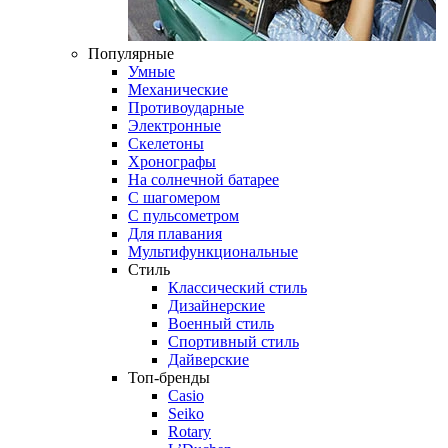
Популярные
Умные
Механические
Противоударные
Электронные
Скелетоны
Хронографы
На солнечной батарее
С шагомером
С пульсометром
Для плавания
Мультифункциональные
Стиль
Классический стиль
Дизайнерские
Военный стиль
Спортивный стиль
Дайверские
Топ-бренды
Casio
Seiko
Rotary