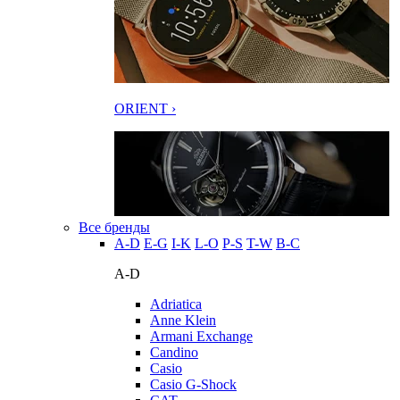
ORIENT ›
Все бренды
A-D
E-G
I-K
L-O
P-S
T-W
В-С
A-D
Adriatica
Anne Klein
Armani Exchange
Candino
Casio
Casio G-Shock