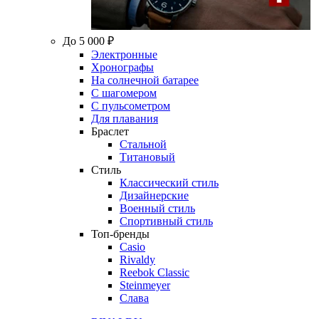
До 5 000 ₽
Электронные
Хронографы
На солнечной батарее
С шагомером
С пульсометром
Для плавания
Браслет
Стальной
Титановый
Стиль
Классический стиль
Дизайнерские
Военный стиль
Спортивный стиль
Топ-бренды
Casio
Rivaldy
Reebok Classic
Steinmeyer
Слава