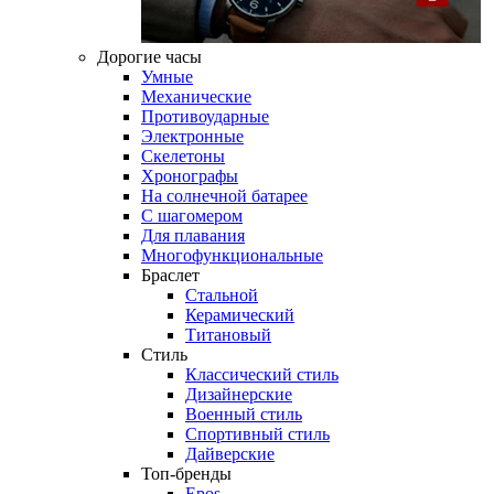
Дорогие часы
Умные
Механические
Противоударные
Электронные
Скелетоны
Хронографы
На солнечной батарее
С шагомером
Для плавания
Многофункциональные
Браслет
Стальной
Керамический
Титановый
Стиль
Классический стиль
Дизайнерские
Военный стиль
Спортивный стиль
Дайверские
Топ-бренды
Epos