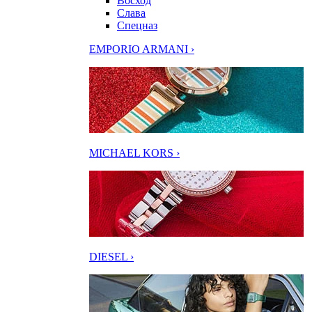
Восход
Слава
Спецназ
EMPORIO ARMANI ›
MICHAEL KORS ›
DIESEL ›