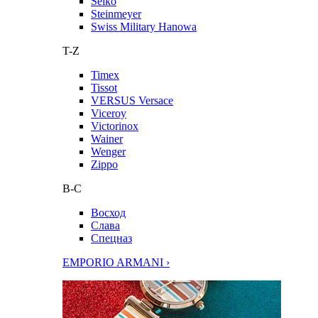
Seiko
Steinmeyer
Swiss Military Hanowa
T-Z
Timex
Tissot
VERSUS Versace
Viceroy
Victorinox
Wainer
Wenger
Zippo
В-С
Восход
Слава
Спецназ
EMPORIO ARMANI ›