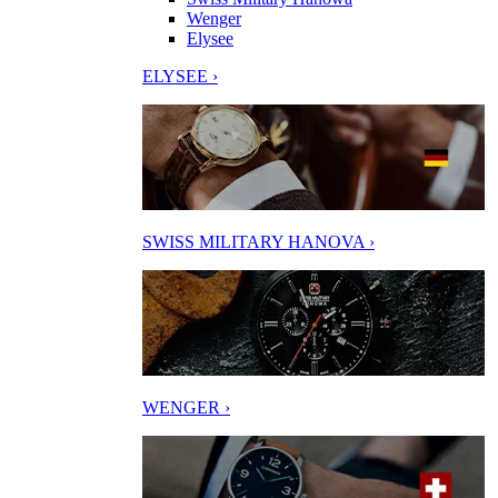
Wenger
Elysee
ELYSEE ›
SWISS MILITARY HANOVA ›
WENGER ›