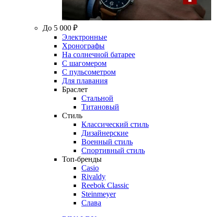
До 5 000 ₽
Электронные
Хронографы
На солнечной батарее
С шагомером
С пульсометром
Для плавания
Браслет
Стальной
Титановый
Стиль
Классический стиль
Дизайнерские
Военный стиль
Спортивный стиль
Топ-бренды
Casio
Rivaldy
Reebok Classic
Steinmeyer
Слава