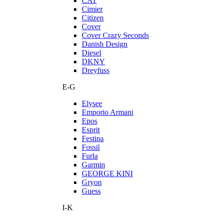
CAT
Cimier
Citizen
Cover
Cover Crazy Seconds
Danish Design
Diesel
DKNY
Dreyfuss
E-G
Elysee
Emporio Armani
Epos
Esprit
Festina
Fossil
Furla
Garmin
GEORGE KINI
Gryon
Guess
I-K