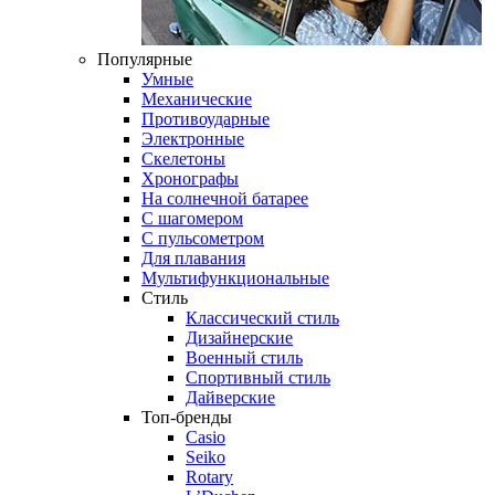
Популярные
Умные
Механические
Противоударные
Электронные
Скелетоны
Хронографы
На солнечной батарее
С шагомером
С пульсометром
Для плавания
Мультифункциональные
Стиль
Классический стиль
Дизайнерские
Военный стиль
Спортивный стиль
Дайверские
Топ-бренды
Casio
Seiko
Rotary