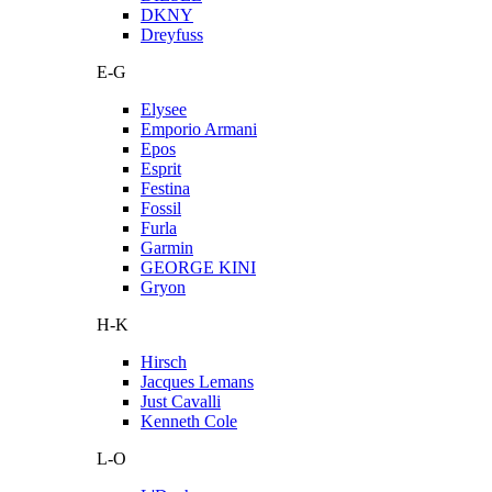
DKNY
Dreyfuss
E-G
Elysee
Emporio Armani
Epos
Esprit
Festina
Fossil
Furla
Garmin
GEORGE KINI
Gryon
H-K
Hirsch
Jacques Lemans
Just Cavalli
Kenneth Cole
L-O