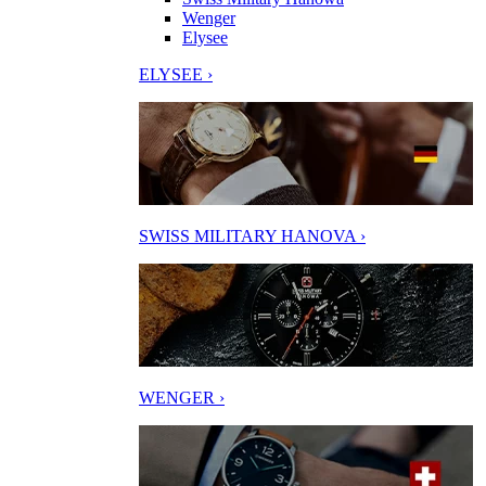
Wenger
Elysee
ELYSEE ›
SWISS MILITARY HANOVA ›
WENGER ›