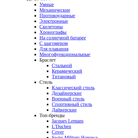
Умные
Механические
Противоударные
Электронные
Скелетоны
Хронографы
На солнечной батарее
С шагомером
Для плавания
Многофункциональные
Браслет
Стальной
Керамический
Титановый
Стиль
Классический стиль
Дизайнерские
Военный стиль
Спортивный стиль
Дайверские
Топ-бренды
Jacques Lemans
L'Duchen
Cover
Swiss Military Hanowa