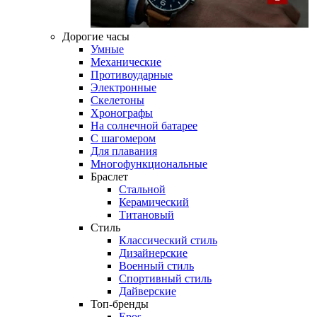
Дорогие часы
Умные
Механические
Противоударные
Электронные
Скелетоны
Хронографы
На солнечной батарее
С шагомером
Для плавания
Многофункциональные
Браслет
Стальной
Керамический
Титановый
Стиль
Классический стиль
Дизайнерские
Военный стиль
Спортивный стиль
Дайверские
Топ-бренды
Epos