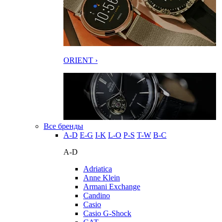
ORIENT ›
Все бренды
A-D
E-G
I-K
L-O
P-S
T-W
В-С
A-D
Adriatica
Anne Klein
Armani Exchange
Candino
Casio
Casio G-Shock