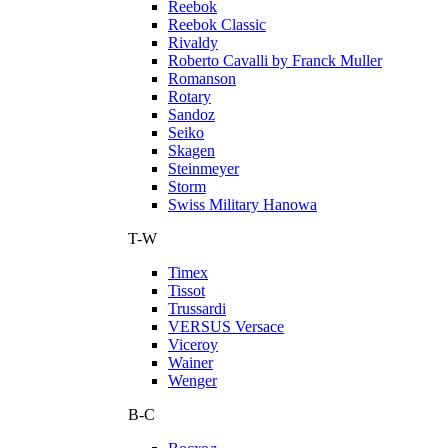
Reebok
Reebok Classic
Rivaldy
Roberto Cavalli by Franck Muller
Romanson
Rotary
Sandoz
Seiko
Skagen
Steinmeyer
Storm
Swiss Military Hanowa
T-W
Timex
Tissot
Trussardi
VERSUS Versace
Viceroy
Wainer
Wenger
В-С