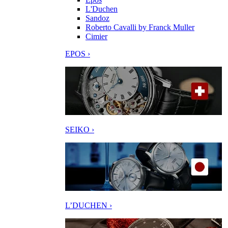
L'Duchen
Sandoz
Roberto Cavalli by Franck Muller
Cimier
EPOS ›
SEIKO ›
L’DUCHEN ›