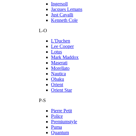
Ingersoll
Jacques Lemans
Just Cavalli
Kenneth Cole
L-O
L'Duchen
Lee Cooper
Lotus
Mark Maddox
Maserati
Morellato
Nautica
Obaku
Orient
Orient Star
P-S
Pierre Petit
Police
Premiumstyle
Puma
Quantum