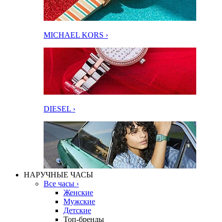
MICHAEL KORS ›
DIESEL ›
НАРУЧНЫЕ ЧАСЫ
Все часы ›
Женские
Мужские
Детские
Топ-бренды