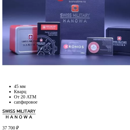
45 мм
Кварц
От 20 ATM
сапфировое
37 700
₽