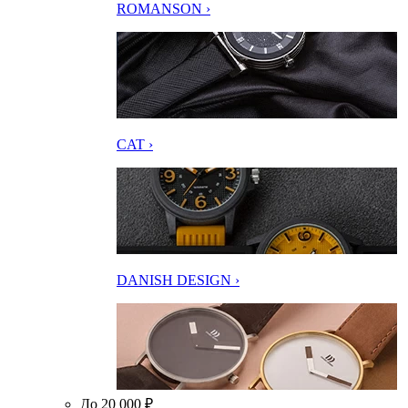
ROMANSON ›
CAT ›
DANISH DESIGN ›
До 20 000 ₽