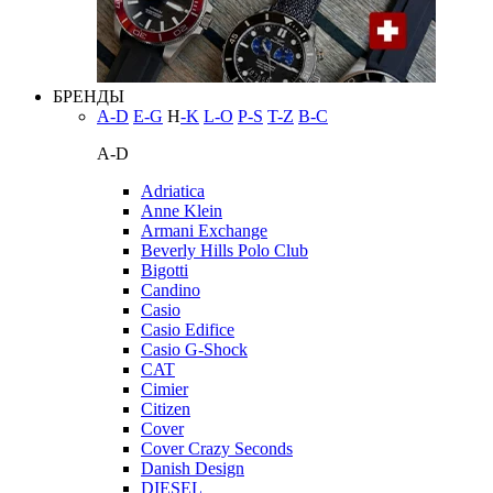
БРЕНДЫ
A-D
E-G
H
-K
L-O
P-S
T-Z
В-С
A-D
Adriatica
Anne Klein
Armani Exchange
Beverly Hills Polo Club
Bigotti
Candino
Casio
Casio Edifice
Casio G-Shock
CAT
Cimier
Citizen
Cover
Cover Crazy Seconds
Danish Design
DIESEL