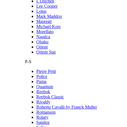
L'Duchen
Lee Cooper
Lotus
Mark Maddox
Maserati
Michael Kors
Morellato
Nautica
Obaku
Orient
Orient Star
P-S
Pierre Petit
Police
Puma
Quantum
Reebok
Reebok Classic
Rivaldy
Roberto Cavalli by Franck Muller
Romanson
Rotary
Sandoz