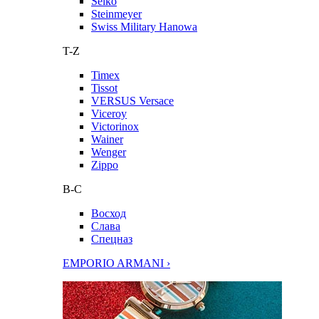
Seiko
Steinmeyer
Swiss Military Hanowa
T-Z
Timex
Tissot
VERSUS Versace
Viceroy
Victorinox
Wainer
Wenger
Zippo
В-С
Восход
Слава
Спецназ
EMPORIO ARMANI ›