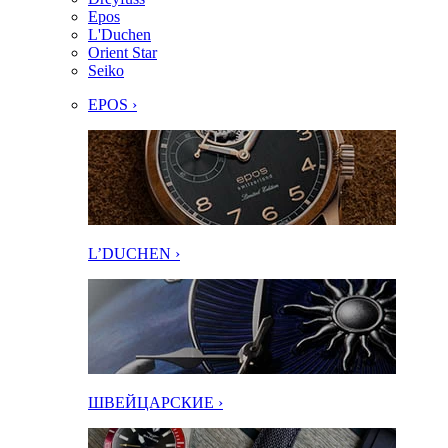
Epos
L'Duchen
Orient Star
Seiko
EPOS ›
L’DUCHEN ›
ШВЕЙЦАРСКИЕ ›