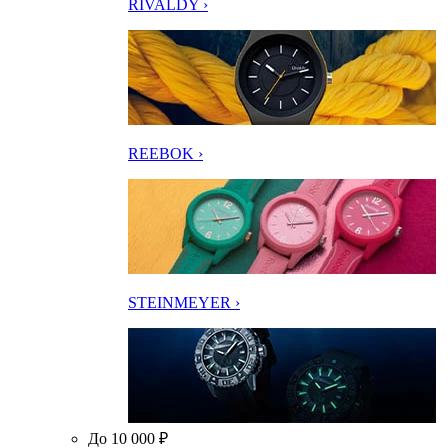
RIVALDY ›
REEBOK ›
STEINMEYER ›
До 10 000 ₽