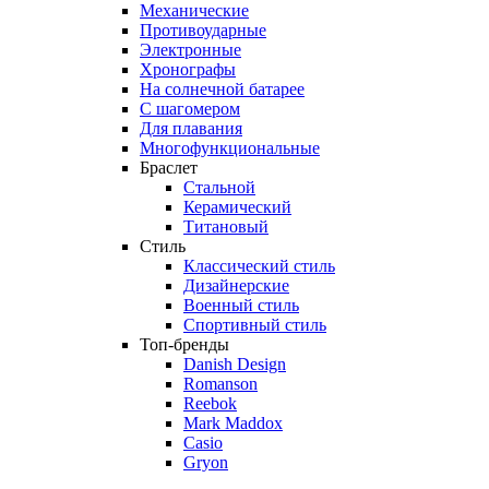
Механические
Противоударные
Электронные
Хронографы
На солнечной батарее
С шагомером
Для плавания
Многофункциональные
Браслет
Стальной
Керамический
Титановый
Стиль
Классический стиль
Дизайнерские
Военный стиль
Спортивный стиль
Топ-бренды
Danish Design
Romanson
Reebok
Mark Maddox
Casio
Gryon