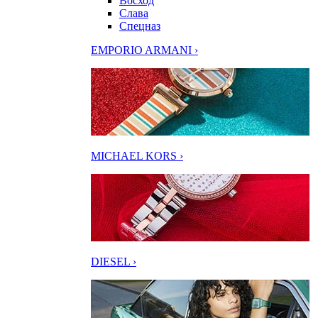
Восход
Слава
Спецназ
EMPORIO ARMANI ›
MICHAEL KORS ›
DIESEL ›