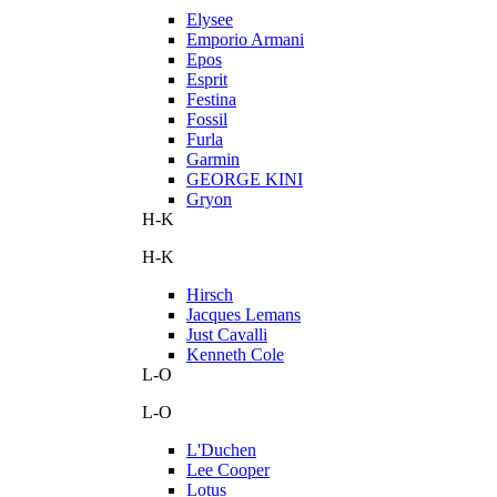
Elysee
Emporio Armani
Epos
Esprit
Festina
Fossil
Furla
Garmin
GEORGE KINI
Gryon
H-K
H-K
Hirsch
Jacques Lemans
Just Cavalli
Kenneth Cole
L-O
L-O
L'Duchen
Lee Cooper
Lotus