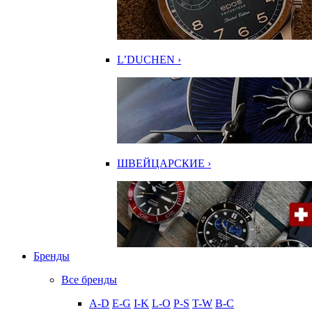
L’DUCHEN ›
ШВЕЙЦАРСКИЕ ›
Бренды
Все бренды
A-D
E-G
I-K
L-O
P-S
T-W
В-С