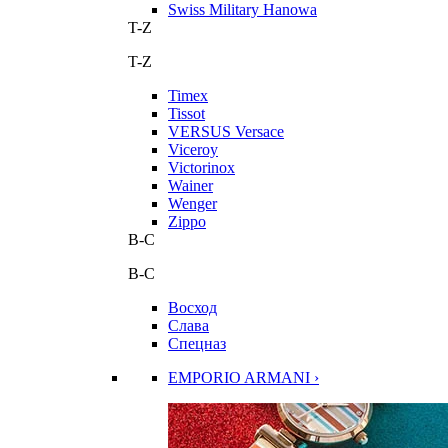
Swiss Military Hanowa
T-Z
T-Z
Timex
Tissot
VERSUS Versace
Viceroy
Victorinox
Wainer
Wenger
Zippo
В-С
В-С
Восход
Слава
Спецназ
EMPORIO ARMANI ›