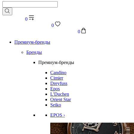
0
0
0
Премиум-бренды
Бренды
Премиум-бренды
Candino
Cimier
Dreyfuss
Epos
L'Duchen
Orient Star
Seiko
EPOS ›