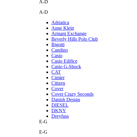
A-D
A-D
Adriatica
Anne Klein
Armani Exchange
Beverly Hills Polo Club
Bigotti
Candino
Casio
Casio Edifice
Casio G-Shock
CAT
Cimier
Citizen
Cover
Cover Crazy Seconds
Danish Design
DIESEL
DKNY
Dreyfuss
E-G
E-G