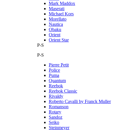
Mark Maddox
Maserati
Michael Kors
Morellato
Nautica
Obaku
Orient
Orient Star
P-S
P-S
Pierre Petit
Police
Puma
Quantum
Reebok
Reebok Classic
Rivaldy
Roberto Cavalli by Franck Muller
Romanson
Rotary
Sandoz
Seiko
Steinmeyer