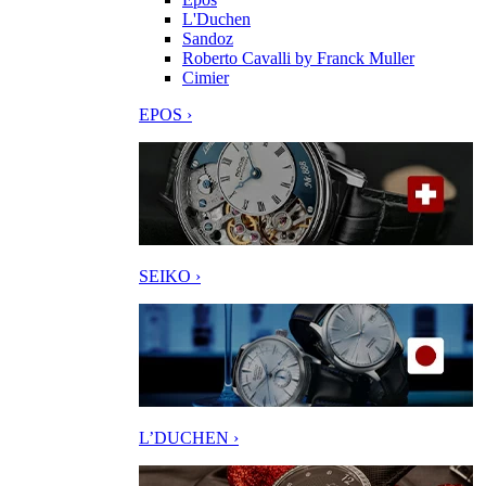
L'Duchen
Sandoz
Roberto Cavalli by Franck Muller
Cimier
EPOS ›
SEIKO ›
L’DUCHEN ›