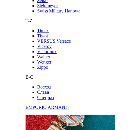
Seiko
Steinmeyer
Swiss Military Hanowa
T-Z
Timex
Tissot
VERSUS Versace
Viceroy
Victorinox
Wainer
Wenger
Zippo
В-С
Восход
Слава
Спецназ
EMPORIO ARMANI ›