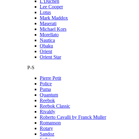
L'Duchen
Lee Cooper
Lotus
Mark Maddox
Maserati
Michael Kors
Morellato
Nautica
Obaku
Orient
Orient Star
P-S
Pierre Petit
Police
Puma
Quantum
Reebok
Reebok Classic
Rivaldy
Roberto Cavalli by Franck Muller
Romanson
Rotary
Sandoz