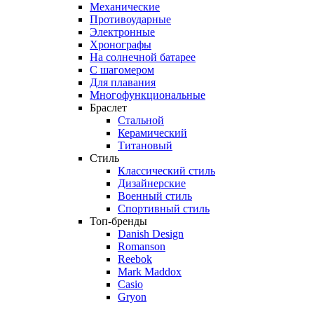
Механические
Противоударные
Электронные
Хронографы
На солнечной батарее
С шагомером
Для плавания
Многофункциональные
Браслет
Стальной
Керамический
Титановый
Стиль
Классический стиль
Дизайнерские
Военный стиль
Спортивный стиль
Топ-бренды
Danish Design
Romanson
Reebok
Mark Maddox
Casio
Gryon