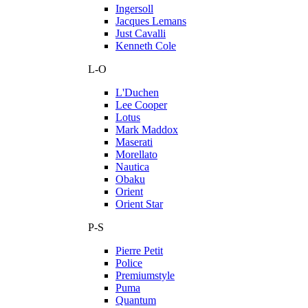
Ingersoll
Jacques Lemans
Just Cavalli
Kenneth Cole
L-O
L'Duchen
Lee Cooper
Lotus
Mark Maddox
Maserati
Morellato
Nautica
Obaku
Orient
Orient Star
P-S
Pierre Petit
Police
Premiumstyle
Puma
Quantum