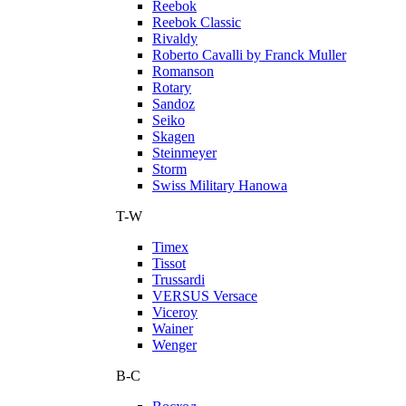
Reebok
Reebok Classic
Rivaldy
Roberto Cavalli by Franck Muller
Romanson
Rotary
Sandoz
Seiko
Skagen
Steinmeyer
Storm
Swiss Military Hanowa
T-W
Timex
Tissot
Trussardi
VERSUS Versace
Viceroy
Wainer
Wenger
В-С