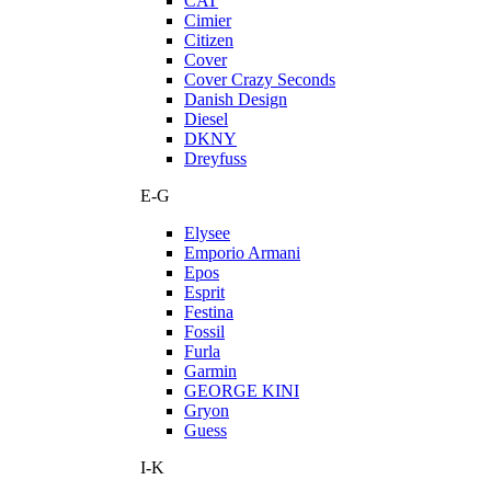
CAT
Cimier
Citizen
Cover
Cover Crazy Seconds
Danish Design
Diesel
DKNY
Dreyfuss
E-G
Elysee
Emporio Armani
Epos
Esprit
Festina
Fossil
Furla
Garmin
GEORGE KINI
Gryon
Guess
I-K