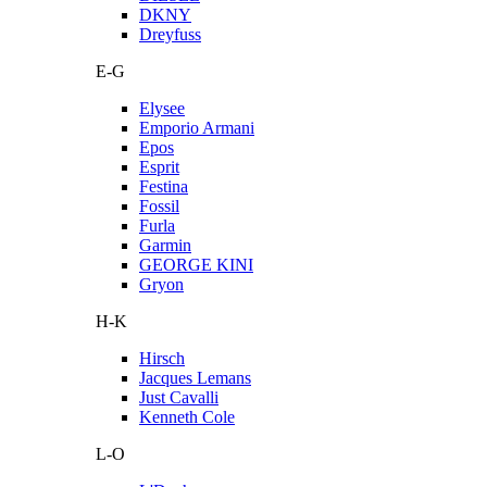
DKNY
Dreyfuss
E-G
Elysee
Emporio Armani
Epos
Esprit
Festina
Fossil
Furla
Garmin
GEORGE KINI
Gryon
H-K
Hirsch
Jacques Lemans
Just Cavalli
Kenneth Cole
L-O