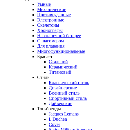
Умные
Механические
Противоударные
Электронные
Скелетоны
Хронографы
На солнечной батарее
С шагомером
Для плавания
Многофункциональные
Браслет
Стальной
Керамический
Титановый
Стиль
Классический стиль
Дизайнерские
Военный стиль
Спортивный стиль
Дайверские
Топ-бренды
Jacques Lemans
L'Duchen
Cover
Swiss Military Hanowa