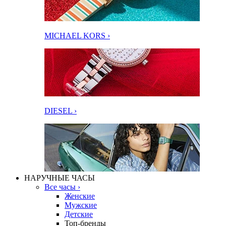
MICHAEL KORS ›
DIESEL ›
НАРУЧНЫЕ ЧАСЫ
Все часы ›
Женские
Мужские
Детские
Топ-бренды