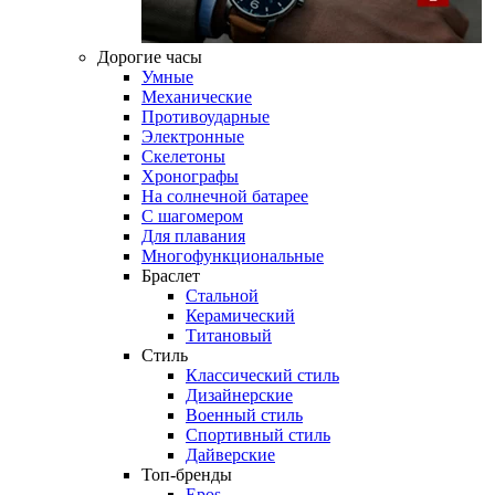
Дорогие часы
Умные
Механические
Противоударные
Электронные
Скелетоны
Хронографы
На солнечной батарее
С шагомером
Для плавания
Многофункциональные
Браслет
Стальной
Керамический
Титановый
Стиль
Классический стиль
Дизайнерские
Военный стиль
Спортивный стиль
Дайверские
Топ-бренды
Epos