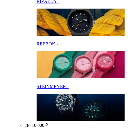
RIVALDY ›
REEBOK ›
STEINMEYER ›
До 10 000 ₽