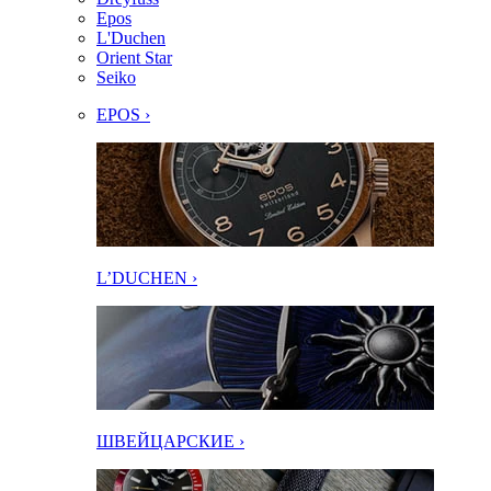
Epos
L'Duchen
Orient Star
Seiko
EPOS ›
L’DUCHEN ›
ШВЕЙЦАРСКИЕ ›