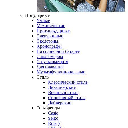
Популярные
Умные
Механические
Противоударные
Электронные
Скелетоны
Хронографы
На солнечной батарее
С шагомером
С пульсометром
Для плавания
Мультифункциональные
Стиль
Классический стиль
Дизайнерские
Военный стиль
Спортивный стиль
Дайверские
Топ-бренды
Casio
Seiko
Rotary