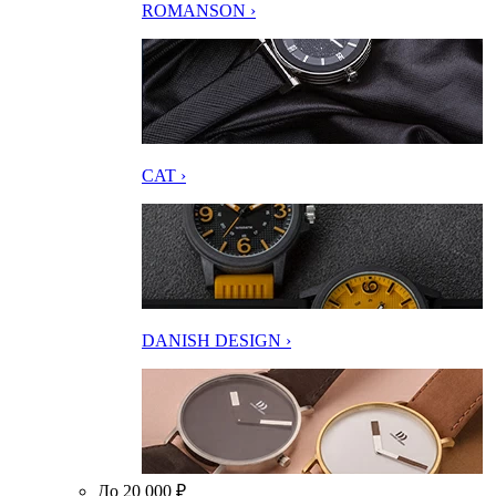
ROMANSON ›
CAT ›
DANISH DESIGN ›
До 20 000 ₽