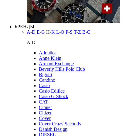
БРЕНДЫ
A-D
E-G
H
-K
L-O
P-S
T-Z
В-С
A-D
Adriatica
Anne Klein
Armani Exchange
Beverly Hills Polo Club
Bigotti
Candino
Casio
Casio Edifice
Casio G-Shock
CAT
Cimier
Citizen
Cover
Cover Crazy Seconds
Danish Design
DIESEL