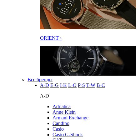
ORIENT ›
Все бренды
A-D
E-G
I-K
L-O
P-S
T-W
В-С
A-D
Adriatica
Anne Klein
Armani Exchange
Candino
Casio
Casio G-Shock