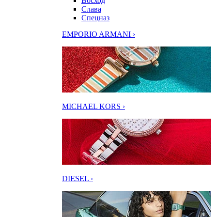
Восход
Слава
Спецназ
EMPORIO ARMANI ›
MICHAEL KORS ›
DIESEL ›