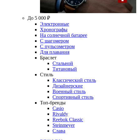
До 5 000 ₽
Электронные
Хронографы
На солнечной батарее
С шагомером
С пульсометром
Для плавания
Браслет
Стальной
Титановый
Стиль
Классический стиль
Дизайнерские
Военный стиль
Спортивный стиль
Топ-бренды
Casio
Rivaldy
Reebok Classic
Steinmeyer
Слава