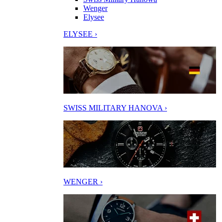
Wenger
Elysee
ELYSEE ›
SWISS MILITARY HANOVA ›
WENGER ›