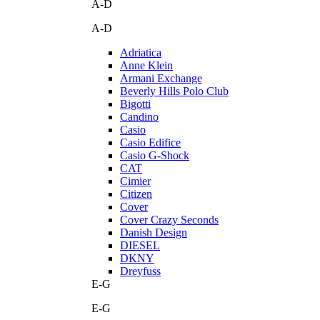
A-D
A-D
Adriatica
Anne Klein
Armani Exchange
Beverly Hills Polo Club
Bigotti
Candino
Casio
Casio Edifice
Casio G-Shock
CAT
Cimier
Citizen
Cover
Cover Crazy Seconds
Danish Design
DIESEL
DKNY
Dreyfuss
E-G
E-G