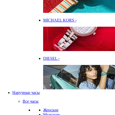
MICHAEL KORS ›
DIESEL ›
Наручные часы
Все часы
Женские
Мужские