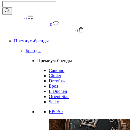
0
0
0
Премиум-бренды
Бренды
Премиум-бренды
Candino
Cimier
Dreyfuss
Epos
L'Duchen
Orient Star
Seiko
EPOS ›