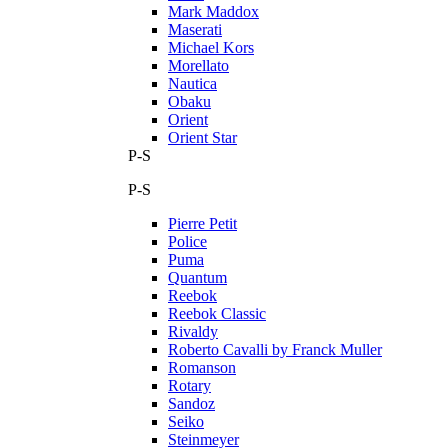
Mark Maddox
Maserati
Michael Kors
Morellato
Nautica
Obaku
Orient
Orient Star
P-S
P-S
Pierre Petit
Police
Puma
Quantum
Reebok
Reebok Classic
Rivaldy
Roberto Cavalli by Franck Muller
Romanson
Rotary
Sandoz
Seiko
Steinmeyer