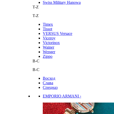
Swiss Military Hanowa
T-Z
T-Z
Timex
Tissot
VERSUS Versace
Viceroy
Victorinox
Wainer
Wenger
Zippo
В-С
В-С
Восход
Слава
Спецназ
EMPORIO ARMANI ›