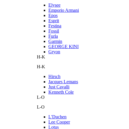
Elysee
Emporio Armani
Epos
Esprit
Festina
Fossil
Furla
Garmin
GEORGE KINI
Gryon
H-K
H-K
Hirsch
Jacques Lemans
Just Cavalli
Kenneth Cole
L-O
L-O
L'Duchen
Lee Cooper
Lotus