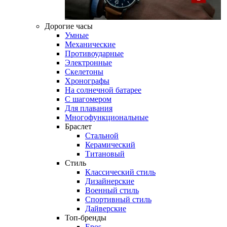
Дорогие часы
Умные
Механические
Противоударные
Электронные
Скелетоны
Хронографы
На солнечной батарее
С шагомером
Для плавания
Многофункциональные
Браслет
Стальной
Керамический
Титановый
Стиль
Классический стиль
Дизайнерские
Военный стиль
Спортивный стиль
Дайверские
Топ-бренды
Epos