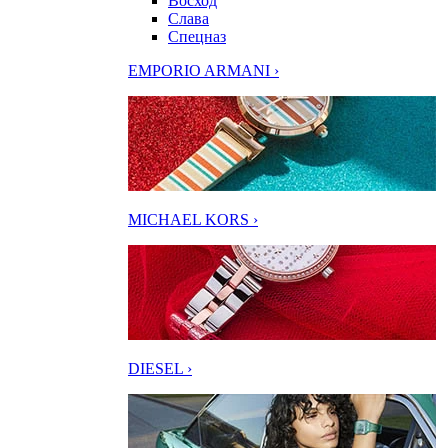
Восход
Слава
Спецназ
EMPORIO ARMANI ›
MICHAEL KORS ›
DIESEL ›