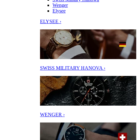
Wenger
Elysee
ELYSEE ›
SWISS MILITARY HANOVA ›
WENGER ›