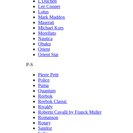
L'Duchen
Lee Cooper
Lotus
Mark Maddox
Maserati
Michael Kors
Morellato
Nautica
Obaku
Orient
Orient Star
P-S
Pierre Petit
Police
Puma
Quantum
Reebok
Reebok Classic
Rivaldy
Roberto Cavalli by Franck Muller
Romanson
Rotary
Sandoz