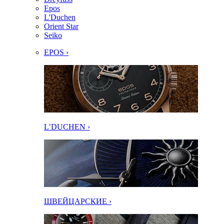
Epos
L'Duchen
Orient Star
Seiko
EPOS ›
L’DUCHEN ›
ШВЕЙЦАРСКИЕ ›