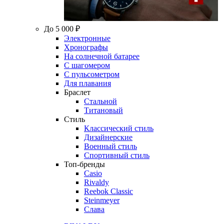
До 5 000 ₽
Электронные
Хронографы
На солнечной батарее
С шагомером
С пульсометром
Для плавания
Браслет
Стальной
Титановый
Стиль
Классический стиль
Дизайнерские
Военный стиль
Спортивный стиль
Топ-бренды
Casio
Rivaldy
Reebok Classic
Steinmeyer
Слава