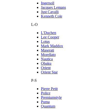
Ingersoll
Jacques Lemans
Just Cavalli
Kenneth Cole
L-O
L'Duchen
Lee Cooper
Lotus
Mark Maddox
Maserati
Morellato
Nautica
Obaku
Orient
Orient Star
P-S
Pierre Petit
Police
Premiumstyle
Puma
Quantum