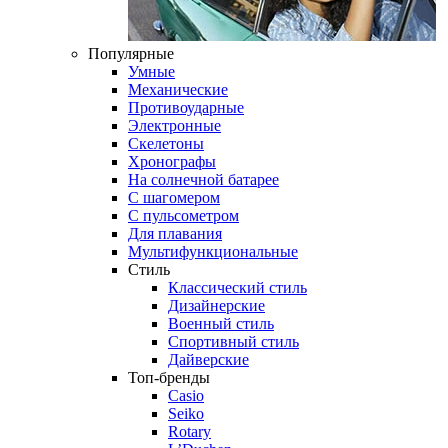
Популярные
Умные
Механические
Противоударные
Электронные
Скелетоны
Хронографы
На солнечной батарее
С шагомером
С пульсометром
Для плавания
Мультифункциональные
Стиль
Классический стиль
Дизайнерские
Военный стиль
Спортивный стиль
Дайверские
Топ-бренды
Casio
Seiko
Rotary