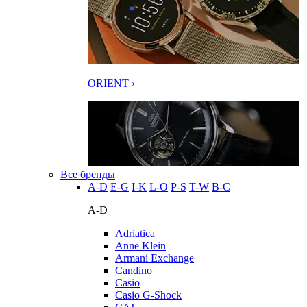
ORIENT ›
Все бренды
A-D
E-G
I-K
L-O
P-S
T-W
В-С
A-D
Adriatica
Anne Klein
Armani Exchange
Candino
Casio
Casio G-Shock