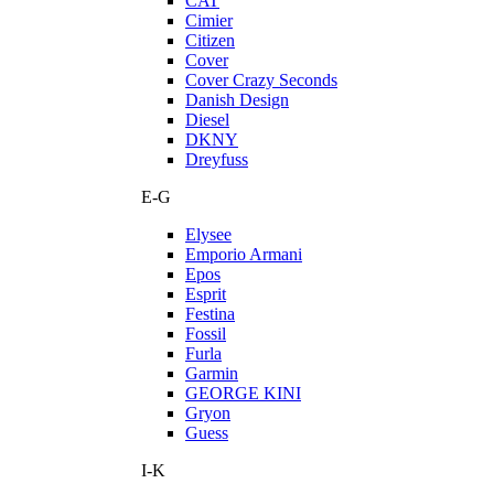
CAT
Cimier
Citizen
Cover
Cover Crazy Seconds
Danish Design
Diesel
DKNY
Dreyfuss
E-G
Elysee
Emporio Armani
Epos
Esprit
Festina
Fossil
Furla
Garmin
GEORGE KINI
Gryon
Guess
I-K