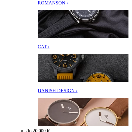
ROMANSON ›
CAT ›
DANISH DESIGN ›
До 20 000 ₽