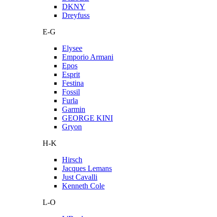
DKNY
Dreyfuss
E-G
Elysee
Emporio Armani
Epos
Esprit
Festina
Fossil
Furla
Garmin
GEORGE KINI
Gryon
H-K
Hirsch
Jacques Lemans
Just Cavalli
Kenneth Cole
L-O