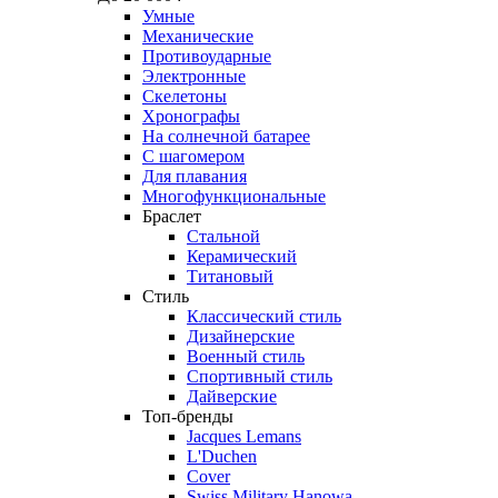
Умные
Механические
Противоударные
Электронные
Скелетоны
Хронографы
На солнечной батарее
С шагомером
Для плавания
Многофункциональные
Браслет
Стальной
Керамический
Титановый
Стиль
Классический стиль
Дизайнерские
Военный стиль
Спортивный стиль
Дайверские
Топ-бренды
Jacques Lemans
L'Duchen
Cover
Swiss Military Hanowa