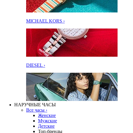
MICHAEL KORS ›
DIESEL ›
НАРУЧНЫЕ ЧАСЫ
Все часы ›
Женские
Мужские
Детские
Топ-бренды