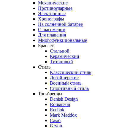
Механические
Противоударные
Электронные
Хронографы
На солнечной батарее
С шагомером
Для плавания
Многофункциональные
Браслет
Стальной
Керамический
Титановый
Стиль
Классический стиль
Дизайнерские
Военный стиль
Спортивный стиль
Топ-бренды
Danish Design
Romanson
Reebok
Mark Maddox
Casio
Gryon