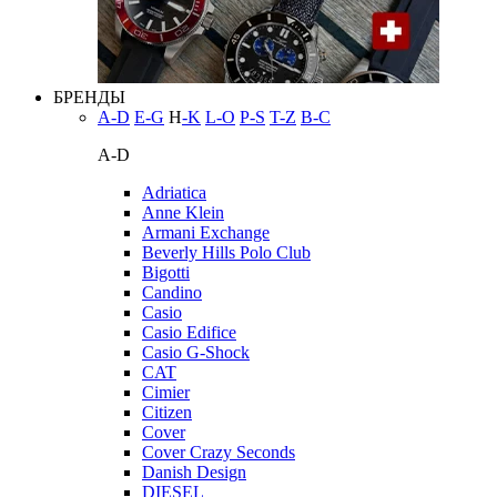
БРЕНДЫ
A-D
E-G
H
-K
L-O
P-S
T-Z
В-С
A-D
Adriatica
Anne Klein
Armani Exchange
Beverly Hills Polo Club
Bigotti
Candino
Casio
Casio Edifice
Casio G-Shock
CAT
Cimier
Citizen
Cover
Cover Crazy Seconds
Danish Design
DIESEL