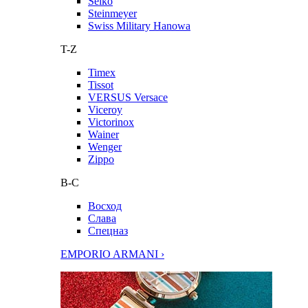
Seiko
Steinmeyer
Swiss Military Hanowa
T-Z
Timex
Tissot
VERSUS Versace
Viceroy
Victorinox
Wainer
Wenger
Zippo
В-С
Восход
Слава
Спецназ
EMPORIO ARMANI ›