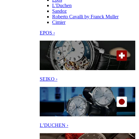
L'Duchen
Sandoz
Roberto Cavalli by Franck Muller
Cimier
EPOS ›
SEIKO ›
L’DUCHEN ›