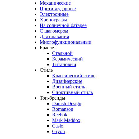
Механические
Противоударные
Электронные
Хронографы
На солнечной батарее
С шагомером
Для плавания
Многофункциональные
Браслет
Стальной
Керамический
Титановый
Стиль
Классический стиль
Дизайнерские
Военный стиль
Спортивный стиль
Топ-бренды
Danish Design
Romanson
Reebok
Mark Maddox
Casio
Gryon