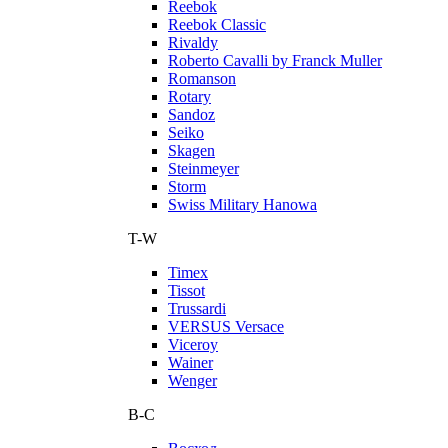
Reebok
Reebok Classic
Rivaldy
Roberto Cavalli by Franck Muller
Romanson
Rotary
Sandoz
Seiko
Skagen
Steinmeyer
Storm
Swiss Military Hanowa
T-W
Timex
Tissot
Trussardi
VERSUS Versace
Viceroy
Wainer
Wenger
В-С