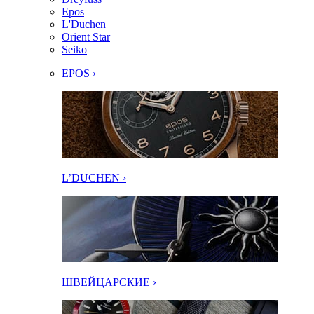
Epos
L'Duchen
Orient Star
Seiko
EPOS ›
L’DUCHEN ›
ШВЕЙЦАРСКИЕ ›