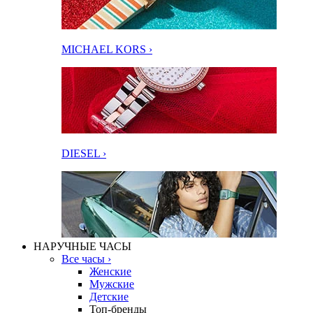
MICHAEL KORS ›
DIESEL ›
НАРУЧНЫЕ ЧАСЫ
Все часы ›
Женские
Мужские
Детские
Топ-бренды