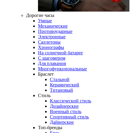
Дорогие часы
Умные
Механические
Противоударные
Электронные
Скелетоны
Хронографы
На солнечной батарее
С шагомером
Для плавания
Многофункциональные
Браслет
Стальной
Керамический
Титановый
Стиль
Классический стиль
Дизайнерские
Военный стиль
Спортивный стиль
Дайверские
Топ-бренды
Epos