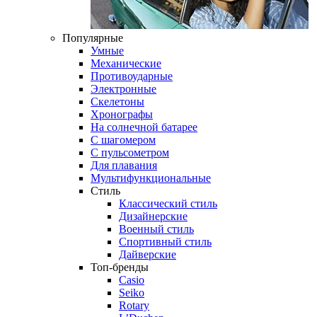
Популярные
Умные
Механические
Противоударные
Электронные
Скелетоны
Хронографы
На солнечной батарее
С шагомером
С пульсометром
Для плавания
Мультифункциональные
Стиль
Классический стиль
Дизайнерские
Военный стиль
Спортивный стиль
Дайверские
Топ-бренды
Casio
Seiko
Rotary