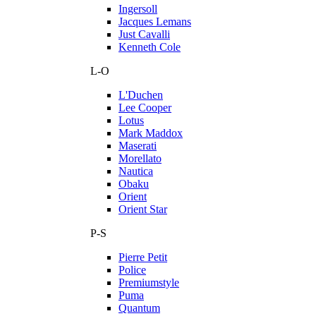
Ingersoll
Jacques Lemans
Just Cavalli
Kenneth Cole
L-O
L'Duchen
Lee Cooper
Lotus
Mark Maddox
Maserati
Morellato
Nautica
Obaku
Orient
Orient Star
P-S
Pierre Petit
Police
Premiumstyle
Puma
Quantum