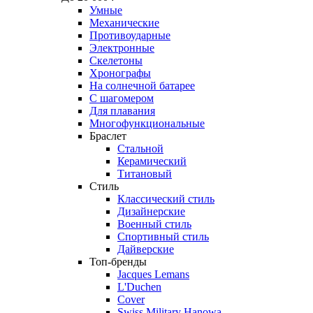
Умные
Механические
Противоударные
Электронные
Скелетоны
Хронографы
На солнечной батарее
С шагомером
Для плавания
Многофункциональные
Браслет
Стальной
Керамический
Титановый
Стиль
Классический стиль
Дизайнерские
Военный стиль
Спортивный стиль
Дайверские
Топ-бренды
Jacques Lemans
L'Duchen
Cover
Swiss Military Hanowa