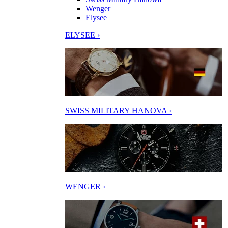
Wenger
Elysee
ELYSEE ›
SWISS MILITARY HANOVA ›
WENGER ›