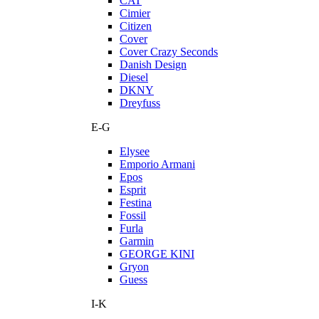
CAT
Cimier
Citizen
Cover
Cover Crazy Seconds
Danish Design
Diesel
DKNY
Dreyfuss
E-G
Elysee
Emporio Armani
Epos
Esprit
Festina
Fossil
Furla
Garmin
GEORGE KINI
Gryon
Guess
I-K