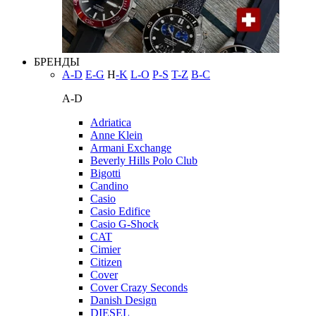
БРЕНДЫ
A-D
E-G
H
-K
L-O
P-S
T-Z
В-С
A-D
Adriatica
Anne Klein
Armani Exchange
Beverly Hills Polo Club
Bigotti
Candino
Casio
Casio Edifice
Casio G-Shock
CAT
Cimier
Citizen
Cover
Cover Crazy Seconds
Danish Design
DIESEL