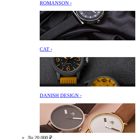
ROMANSON ›
CAT ›
DANISH DESIGN ›
До 20 000 ₽