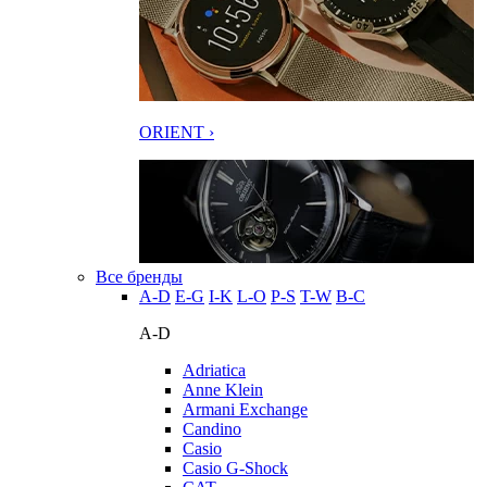
ORIENT ›
Все бренды
A-D
E-G
I-K
L-O
P-S
T-W
В-С
A-D
Adriatica
Anne Klein
Armani Exchange
Candino
Casio
Casio G-Shock