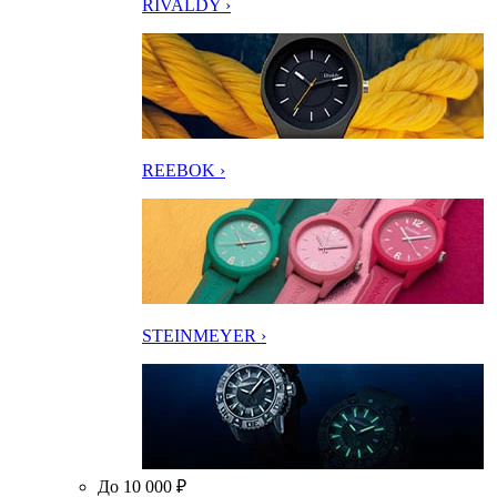
RIVALDY ›
REEBOK ›
STEINMEYER ›
До 10 000 ₽