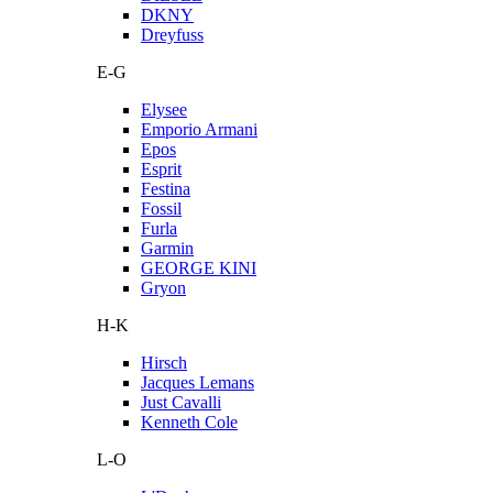
DKNY
Dreyfuss
E-G
Elysee
Emporio Armani
Epos
Esprit
Festina
Fossil
Furla
Garmin
GEORGE KINI
Gryon
H-K
Hirsch
Jacques Lemans
Just Cavalli
Kenneth Cole
L-O