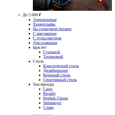
До 5 000 ₽
Электронные
Хронографы
На солнечной батарее
С шагомером
С пульсометром
Для плавания
Браслет
Стальной
Титановый
Стиль
Классический стиль
Дизайнерские
Военный стиль
Спортивный стиль
Топ-бренды
Casio
Rivaldy
Reebok Classic
Steinmeyer
Слава