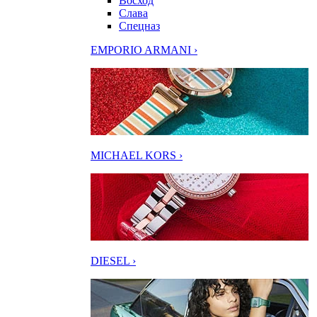
Восход
Слава
Спецназ
EMPORIO ARMANI ›
MICHAEL KORS ›
DIESEL ›