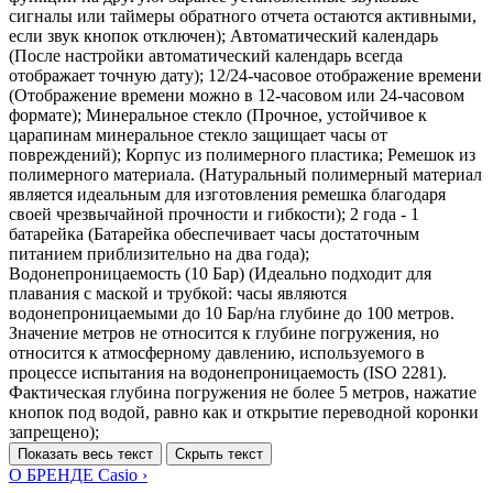
сигналы или таймеры обратного отчета остаются активными,
если звук кнопок отключен); Автоматический календарь
(После настройки автоматический календарь всегда
отображает точную дату); 12/24-часовое отображение времени
(Отображение времени можно в 12-часовом или 24-часовом
формате); Минеральное стекло (Прочное, устойчивое к
царапинам минеральное стекло защищает часы от
повреждений); Корпус из полимерного пластика; Ремешок из
полимерного материала. (Натуральный полимерный материал
является идеальным для изготовления ремешка благодаря
своей чрезвычайной прочности и гибкости); 2 года - 1
батарейка (Батарейка обеспечивает часы достаточным
питанием приблизительно на два года);
Водонепроницаемость (10 Бар) (Идеально подходит для
плавания с маской и трубкой: часы являются
водонепроницаемыми до 10 Бар/на глубине до 100 метров.
Значение метров не относится к глубине погружения, но
относится к атмосферному давлению, используемого в
процессе испытания на водонепроницаемость (ISO 2281).
Фактическая глубина погружения не более 5 метров, нажатие
кнопок под водой, равно как и открытие переводной коронки
запрещено);
Показать весь текст
Скрыть текст
О БРЕНДЕ Casio ›