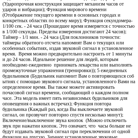
(Ударопрочная конструкция защищает механизм часов от
ударов и вибрации); Функция мирового времени
(Отображение текущего времени в основных городах и
конкретных областях по всему миру); Функция секундомера-
1/100 сек. - 24 часа (Прошедшее время измеряется с точностью
в 1/100 секунды. Пределы измерения достигают 24 часов);
Таймер - 1/1 мин. - 24 часа (Для поклонников точности:
таймеры обратного отсчета напомнят Вам о текущих или
особенных событиях, издав звуковой сигнал в установленное
время. Время можно предварительно настроить от 1 минуты
и до 24 часов. Идеальное решение для людей, которым
необходимо ежедневно принимать лекарства или выполнять
промежуточные упражнения (тренировки)); 5 ежедневных
будильников (Будильник напомнит Вам о повторяющихся соб
ытиях с помощью звукового сигнала, установленного Вами на
определенное время. Вы также можете активировать
почасовой сигнал времени, сообщающий о каждом полном
часе. Эта модель имеет пять независимых будильников для
оповещения о важных встречах); Функция повтора
будильника (Каждый раз, когда Вы выключаете звуковой
сигнал, он прозвучит повторно спустя несколько минут);
Включение/выключение звука кнопок (Можно отключить
звук при нажатии кнопок. Это означает, что часы больше не
будут издавать звуковой сигнал при переключении от одной
функции на другую. Заранее установленные звуковые