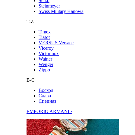
Seiko
Steinmeyer
Swiss Military Hanowa
T-Z
Timex
Tissot
VERSUS Versace
Viceroy
Victorinox
Wainer
Wenger
Zippo
В-С
Восход
Слава
Спецназ
EMPORIO ARMANI ›