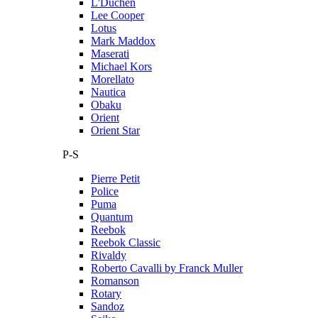
L'Duchen
Lee Cooper
Lotus
Mark Maddox
Maserati
Michael Kors
Morellato
Nautica
Obaku
Orient
Orient Star
P-S
Pierre Petit
Police
Puma
Quantum
Reebok
Reebok Classic
Rivaldy
Roberto Cavalli by Franck Muller
Romanson
Rotary
Sandoz