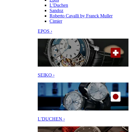
L'Duchen
Sandoz
Roberto Cavalli by Franck Muller
Cimier
EPOS ›
SEIKO ›
L’DUCHEN ›