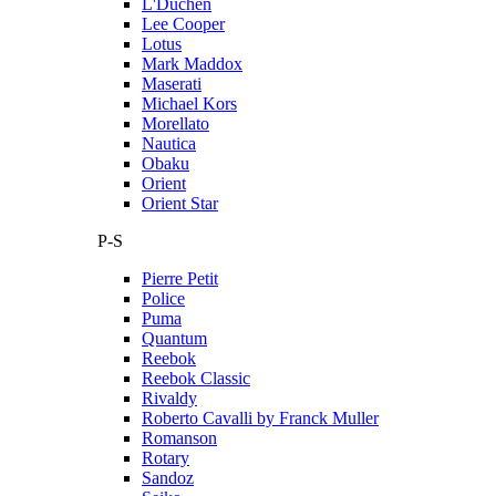
L'Duchen
Lee Cooper
Lotus
Mark Maddox
Maserati
Michael Kors
Morellato
Nautica
Obaku
Orient
Orient Star
P-S
Pierre Petit
Police
Puma
Quantum
Reebok
Reebok Classic
Rivaldy
Roberto Cavalli by Franck Muller
Romanson
Rotary
Sandoz