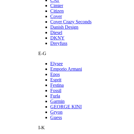
CAT
Cimier
Citizen
Cover
Cover Crazy Seconds
Danish Design
Diesel
DKNY
Dreyfuss
E-G
Elysee
Emporio Armani
Epos
Esprit
Festina
Fossil
Furla
Garmin
GEORGE KINI
Gryon
Guess
I-K