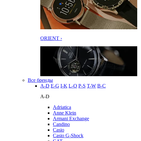
ORIENT ›
Все бренды
A-D
E-G
I-K
L-O
P-S
T-W
В-С
A-D
Adriatica
Anne Klein
Armani Exchange
Candino
Casio
Casio G-Shock