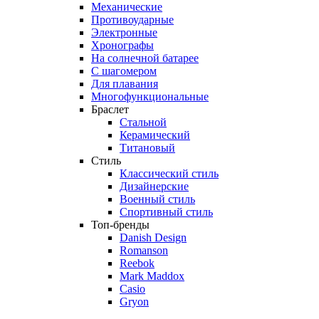
Механические
Противоударные
Электронные
Хронографы
На солнечной батарее
С шагомером
Для плавания
Многофункциональные
Браслет
Стальной
Керамический
Титановый
Стиль
Классический стиль
Дизайнерские
Военный стиль
Спортивный стиль
Топ-бренды
Danish Design
Romanson
Reebok
Mark Maddox
Casio
Gryon