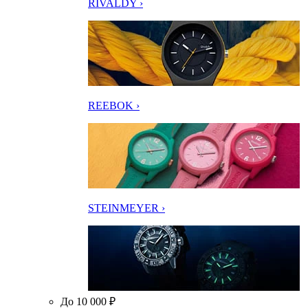
RIVALDY ›
REEBOK ›
STEINMEYER ›
До 10 000 ₽