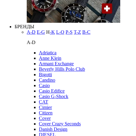
БРЕНДЫ
A-D
E-G
H
-K
L-O
P-S
T-Z
В-С
A-D
Adriatica
Anne Klein
Armani Exchange
Beverly Hills Polo Club
Bigotti
Candino
Casio
Casio Edifice
Casio G-Shock
CAT
Cimier
Citizen
Cover
Cover Crazy Seconds
Danish Design
DIESEL