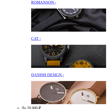
ROMANSON ›
CAT ›
DANISH DESIGN ›
До 20 000 ₽