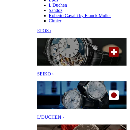
L'Duchen
Sandoz
Roberto Cavalli by Franck Muller
Cimier
EPOS ›
SEIKO ›
L’DUCHEN ›