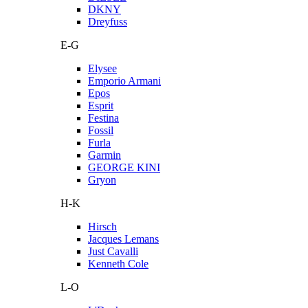
DKNY
Dreyfuss
E-G
Elysee
Emporio Armani
Epos
Esprit
Festina
Fossil
Furla
Garmin
GEORGE KINI
Gryon
H-K
Hirsch
Jacques Lemans
Just Cavalli
Kenneth Cole
L-O