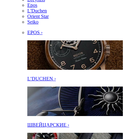
Epos
L'Duchen
Orient Star
Seiko
EPOS ›
L’DUCHEN ›
ШВЕЙЦАРСКИЕ ›