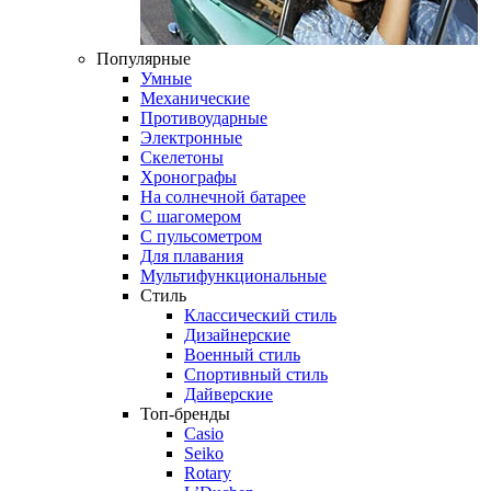
Популярные
Умные
Механические
Противоударные
Электронные
Скелетоны
Хронографы
На солнечной батарее
С шагомером
С пульсометром
Для плавания
Мультифункциональные
Стиль
Классический стиль
Дизайнерские
Военный стиль
Спортивный стиль
Дайверские
Топ-бренды
Casio
Seiko
Rotary