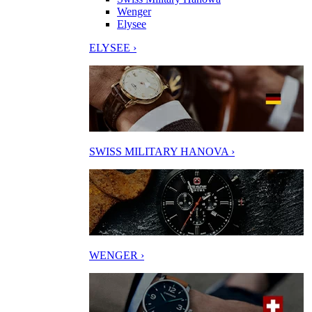
Wenger
Elysee
ELYSEE ›
SWISS MILITARY HANOVA ›
WENGER ›