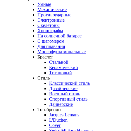
Умные
Механические
Противоударные
Электронные
Скелетоны
Хронографы
На солнечной батарее
С шагомером
Для плавания
Многофункциональные
Браслет
Стальной
Керамический
Титановый
Стиль
Классический стиль
Дизайнерские
Военный стиль
Спортивный стиль
Дайверские
Топ-бренды
Jacques Lemans
L'Duchen
Cover
Swiss Military Hanowa