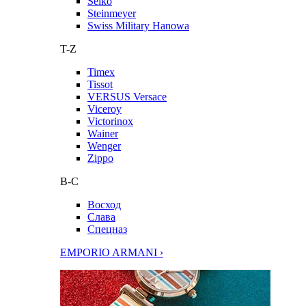
Seiko
Steinmeyer
Swiss Military Hanowa
T-Z
Timex
Tissot
VERSUS Versace
Viceroy
Victorinox
Wainer
Wenger
Zippo
В-С
Восход
Слава
Спецназ
EMPORIO ARMANI ›