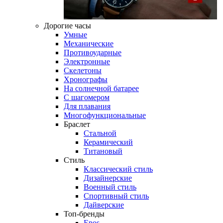
Дорогие часы
Умные
Механические
Противоударные
Электронные
Скелетоны
Хронографы
На солнечной батарее
С шагомером
Для плавания
Многофункциональные
Браслет
Стальной
Керамический
Титановый
Стиль
Классический стиль
Дизайнерские
Военный стиль
Спортивный стиль
Дайверские
Топ-бренды
Epos