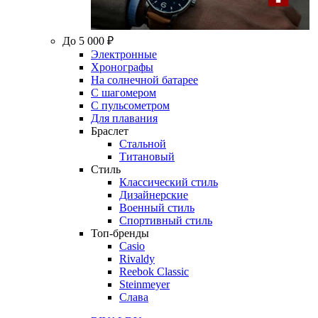
До 5 000 ₽
Электронные
Хронографы
На солнечной батарее
С шагомером
С пульсометром
Для плавания
Браслет
Стальной
Титановый
Стиль
Классический стиль
Дизайнерские
Военный стиль
Спортивный стиль
Топ-бренды
Casio
Rivaldy
Reebok Classic
Steinmeyer
Слава