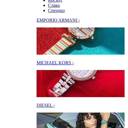
Восход
Слава
Спецназ
EMPORIO ARMANI ›
MICHAEL KORS ›
DIESEL ›