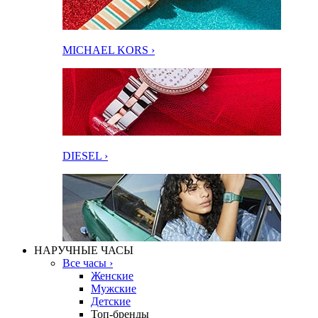
MICHAEL KORS ›
DIESEL ›
НАРУЧНЫЕ ЧАСЫ
Все часы ›
Женские
Мужские
Детские
Топ-бренды