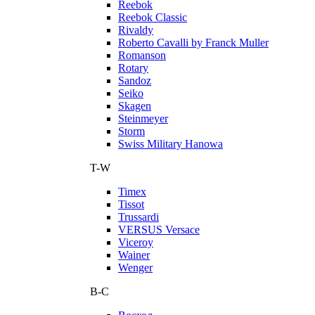
Reebok
Reebok Classic
Rivaldy
Roberto Cavalli by Franck Muller
Romanson
Rotary
Sandoz
Seiko
Skagen
Steinmeyer
Storm
Swiss Military Hanowa
T-W
Timex
Tissot
Trussardi
VERSUS Versace
Viceroy
Wainer
Wenger
В-С