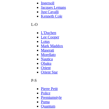
Ingersoll
Jacques Lemans
Just Cavalli
Kenneth Cole
L-O
L'Duchen
Lee Cooper
Lotus
Mark Maddox
Maserati
Morellato
Nautica
Obaku
Orient
Orient Star
P-S
Pierre Petit
Police
Premiumstyle
Puma
Quantum