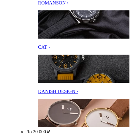
ROMANSON ›
CAT ›
DANISH DESIGN ›
До 20 000 ₽