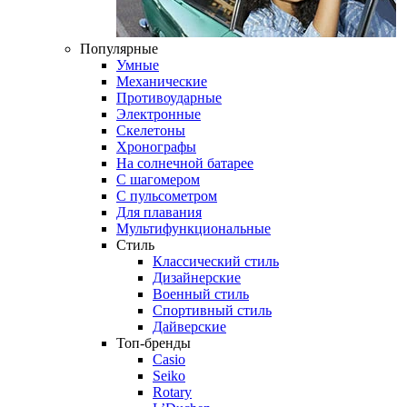
Популярные
Умные
Механические
Противоударные
Электронные
Скелетоны
Хронографы
На солнечной батарее
С шагомером
С пульсометром
Для плавания
Мультифункциональные
Стиль
Классический стиль
Дизайнерские
Военный стиль
Спортивный стиль
Дайверские
Топ-бренды
Casio
Seiko
Rotary