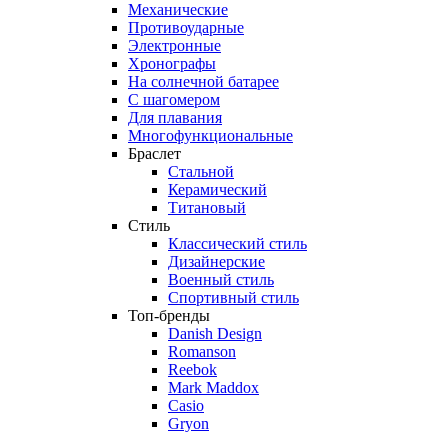
Механические
Противоударные
Электронные
Хронографы
На солнечной батарее
С шагомером
Для плавания
Многофункциональные
Браслет
Стальной
Керамический
Титановый
Стиль
Классический стиль
Дизайнерские
Военный стиль
Спортивный стиль
Топ-бренды
Danish Design
Romanson
Reebok
Mark Maddox
Casio
Gryon