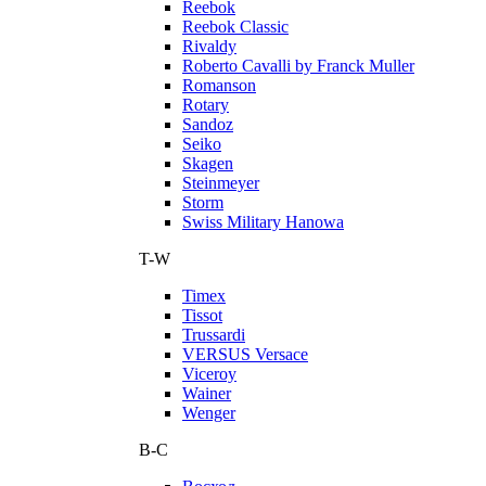
Reebok
Reebok Classic
Rivaldy
Roberto Cavalli by Franck Muller
Romanson
Rotary
Sandoz
Seiko
Skagen
Steinmeyer
Storm
Swiss Military Hanowa
T-W
Timex
Tissot
Trussardi
VERSUS Versace
Viceroy
Wainer
Wenger
В-С