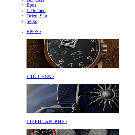
Epos
L'Duchen
Orient Star
Seiko
EPOS ›
L’DUCHEN ›
ШВЕЙЦАРСКИЕ ›