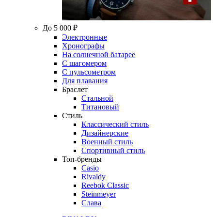
До 5 000 ₽
Электронные
Хронографы
На солнечной батарее
С шагомером
С пульсометром
Для плавания
Браслет
Стальной
Титановый
Стиль
Классический стиль
Дизайнерские
Военный стиль
Спортивный стиль
Топ-бренды
Casio
Rivaldy
Reebok Classic
Steinmeyer
Слава