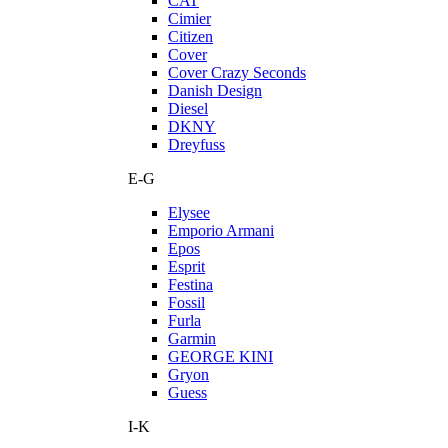
CAT
Cimier
Citizen
Cover
Cover Crazy Seconds
Danish Design
Diesel
DKNY
Dreyfuss
E-G
Elysee
Emporio Armani
Epos
Esprit
Festina
Fossil
Furla
Garmin
GEORGE KINI
Gryon
Guess
I-K