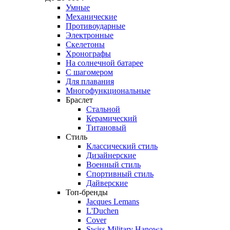
Умные
Механические
Противоударные
Электронные
Скелетоны
Хронографы
На солнечной батарее
С шагомером
Для плавания
Многофункциональные
Браслет
Стальной
Керамический
Титановый
Стиль
Классический стиль
Дизайнерские
Военный стиль
Спортивный стиль
Дайверские
Топ-бренды
Jacques Lemans
L'Duchen
Cover
Swiss Military Hanowa