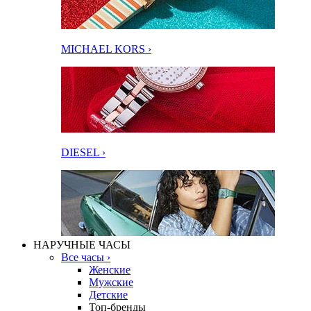
MICHAEL KORS ›
DIESEL ›
НАРУЧНЫЕ ЧАСЫ
Все часы ›
Женские
Мужские
Детские
Топ-бренды