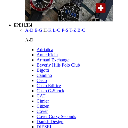
БРЕНДЫ
A-D
E-G
H
-K
L-O
P-S
T-Z
В-С
A-D
Adriatica
Anne Klein
Armani Exchange
Beverly Hills Polo Club
Bigotti
Candino
Casio
Casio Edifice
Casio G-Shock
CAT
Cimier
Citizen
Cover
Cover Crazy Seconds
Danish Design
DIESEL