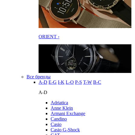
ORIENT ›
Все бренды
A-D
E-G
I-K
L-O
P-S
T-W
В-С
A-D
Adriatica
Anne Klein
Armani Exchange
Candino
Casio
Casio G-Shock