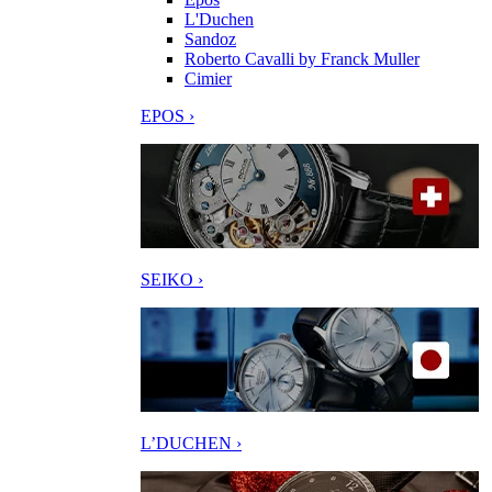
L'Duchen
Sandoz
Roberto Cavalli by Franck Muller
Cimier
EPOS ›
SEIKO ›
L’DUCHEN ›