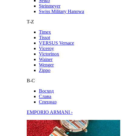
Seiko
Steinmeyer
Swiss Military Hanowa
T-Z
Timex
Tissot
VERSUS Versace
Viceroy
Victorinox
Wainer
Wenger
Zippo
В-С
Восход
Слава
Спецназ
EMPORIO ARMANI ›