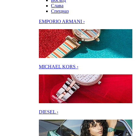
Восход
Слава
Спецназ
EMPORIO ARMANI ›
MICHAEL KORS ›
DIESEL ›