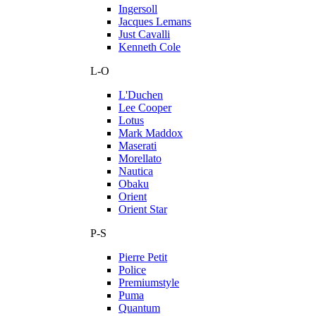
Ingersoll
Jacques Lemans
Just Cavalli
Kenneth Cole
L-O
L'Duchen
Lee Cooper
Lotus
Mark Maddox
Maserati
Morellato
Nautica
Obaku
Orient
Orient Star
P-S
Pierre Petit
Police
Premiumstyle
Puma
Quantum