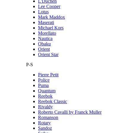
L'Duchen
Lee Cooper
Lotus
Mark Maddox
Maserati
Michael Kors
Morellato
Nautica
Obaku
Orient
Orient Star
P-S
Pierre Petit
Police
Puma
Quantum
Reebok
Reebok Classic
Rivaldy
Roberto Cavalli by Franck Muller
Romanson
Rotary
Sandoz