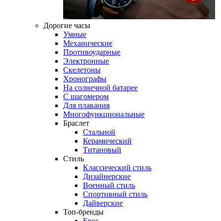
Дорогие часы
Умные
Механические
Противоударные
Электронные
Скелетоны
Хронографы
На солнечной батарее
С шагомером
Для плавания
Многофункциональные
Браслет
Стальной
Керамический
Титановый
Стиль
Классический стиль
Дизайнерские
Военный стиль
Спортивный стиль
Дайверские
Топ-бренды
Epos