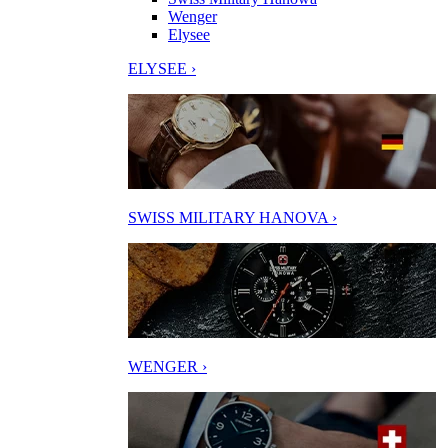
Wenger
Elysee
ELYSEE ›
SWISS MILITARY HANOVA ›
WENGER ›