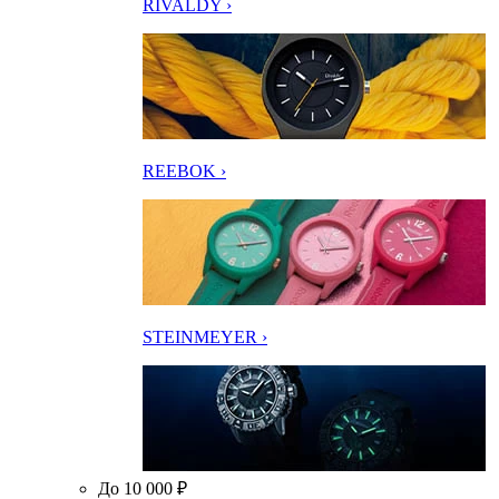
RIVALDY ›
REEBOK ›
STEINMEYER ›
До 10 000 ₽