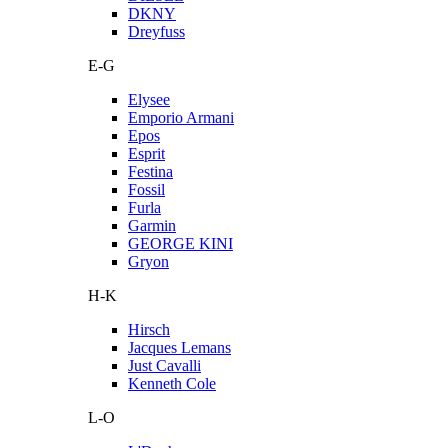
DKNY
Dreyfuss
E-G
Elysee
Emporio Armani
Epos
Esprit
Festina
Fossil
Furla
Garmin
GEORGE KINI
Gryon
H-K
Hirsch
Jacques Lemans
Just Cavalli
Kenneth Cole
L-O