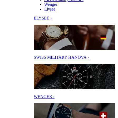
Wenger
Elysee
ELYSEE ›
SWISS MILITARY HANOVA ›
WENGER ›