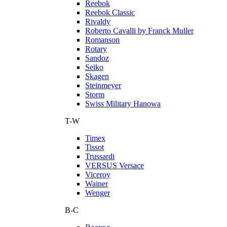
Reebok
Reebok Classic
Rivaldy
Roberto Cavalli by Franck Muller
Romanson
Rotary
Sandoz
Seiko
Skagen
Steinmeyer
Storm
Swiss Military Hanowa
T-W
Timex
Tissot
Trussardi
VERSUS Versace
Viceroy
Wainer
Wenger
В-С