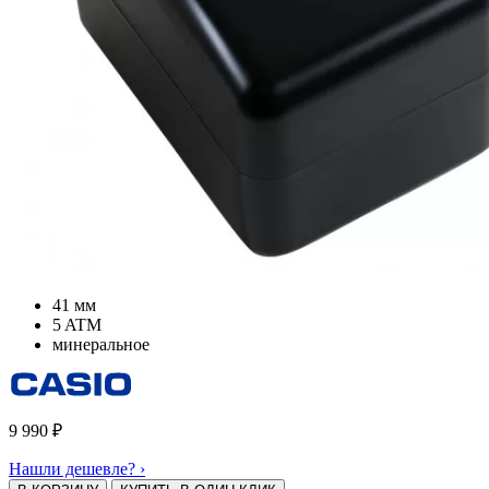
41 мм
5 ATM
минеральное
9 990
₽
Нашли дешевле? ›