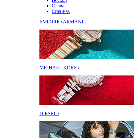
Восход
Слава
Спецназ
EMPORIO ARMANI ›
MICHAEL KORS ›
DIESEL ›