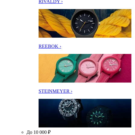
RIVALDY ›
REEBOK ›
STEINMEYER ›
До 10 000 ₽