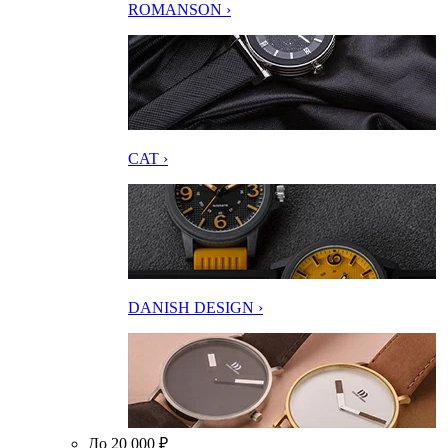
ROMANSON ›
CAT ›
DANISH DESIGN ›
До 20 000 ₽