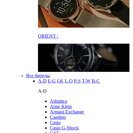
ORIENT ›
Все бренды
A-D
E-G
I-K
L-O
P-S
T-W
В-С
A-D
Adriatica
Anne Klein
Armani Exchange
Candino
Casio
Casio G-Shock