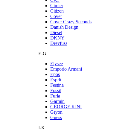
CAT
Cimier
Citizen
Cover
Cover Crazy Seconds
Danish Design
Diesel
DKNY
Dreyfuss
E-G
Elysee
Emporio Armani
Epos
Esprit
Festina
Fossil
Furla
Garmin
GEORGE KINI
Gryon
Guess
I-K