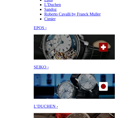
L'Duchen
Sandoz
Roberto Cavalli by Franck Muller
Cimier
EPOS ›
SEIKO ›
L’DUCHEN ›