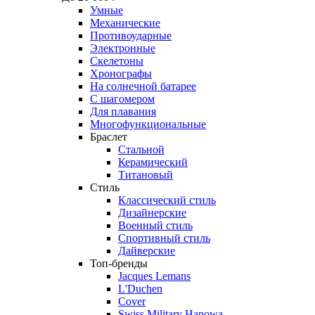
Умные
Механические
Противоударные
Электронные
Скелетоны
Хронографы
На солнечной батарее
С шагомером
Для плавания
Многофункциональные
Браслет
Стальной
Керамический
Титановый
Стиль
Классический стиль
Дизайнерские
Военный стиль
Спортивный стиль
Дайверские
Топ-бренды
Jacques Lemans
L'Duchen
Cover
Swiss Military Hanowa