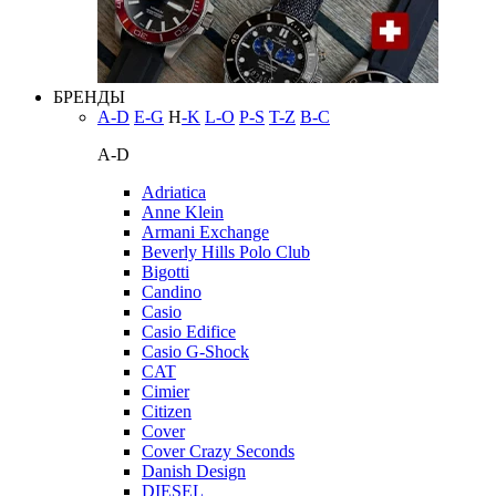
БРЕНДЫ
A-D
E-G
H
-K
L-O
P-S
T-Z
В-С
A-D
Adriatica
Anne Klein
Armani Exchange
Beverly Hills Polo Club
Bigotti
Candino
Casio
Casio Edifice
Casio G-Shock
CAT
Cimier
Citizen
Cover
Cover Crazy Seconds
Danish Design
DIESEL