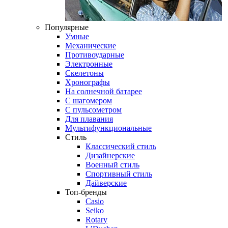
Популярные
Умные
Механические
Противоударные
Электронные
Скелетоны
Хронографы
На солнечной батарее
С шагомером
С пульсометром
Для плавания
Мультифункциональные
Стиль
Классический стиль
Дизайнерские
Военный стиль
Спортивный стиль
Дайверские
Топ-бренды
Casio
Seiko
Rotary