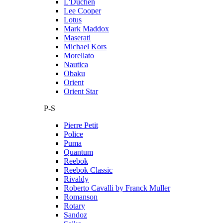
L'Duchen
Lee Cooper
Lotus
Mark Maddox
Maserati
Michael Kors
Morellato
Nautica
Obaku
Orient
Orient Star
P-S
Pierre Petit
Police
Puma
Quantum
Reebok
Reebok Classic
Rivaldy
Roberto Cavalli by Franck Muller
Romanson
Rotary
Sandoz