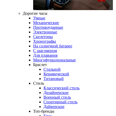
Дорогие часы
Умные
Механические
Противоударные
Электронные
Скелетоны
Хронографы
На солнечной батарее
С шагомером
Для плавания
Многофункциональные
Браслет
Стальной
Керамический
Титановый
Стиль
Классический стиль
Дизайнерские
Военный стиль
Спортивный стиль
Дайверские
Топ-бренды
Epos