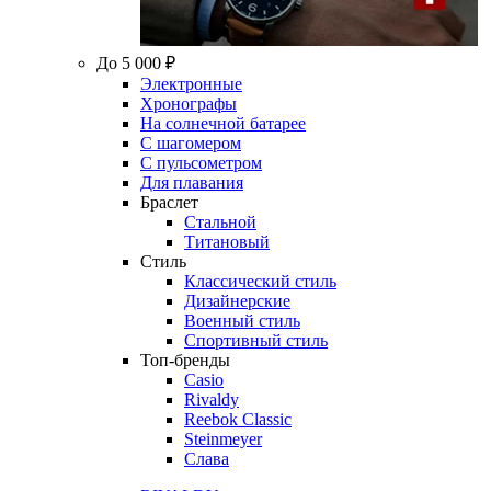
До 5 000 ₽
Электронные
Хронографы
На солнечной батарее
С шагомером
С пульсометром
Для плавания
Браслет
Стальной
Титановый
Стиль
Классический стиль
Дизайнерские
Военный стиль
Спортивный стиль
Топ-бренды
Casio
Rivaldy
Reebok Classic
Steinmeyer
Слава