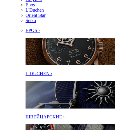
Epos
L'Duchen
Orient Star
Seiko
EPOS ›
L’DUCHEN ›
ШВЕЙЦАРСКИЕ ›