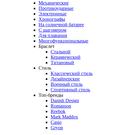
Механические
Противоударные
Электронные
Хронографы
На солнечной батарее
С шагомером
Для плавания
Многофункциональные
Браслет
Стальной
Керамический
Титановый
Стиль
Классический стиль
Дизайнерские
Военный стиль
Спортивный стиль
Топ-бренды
Danish Design
Romanson
Reebok
Mark Maddox
Casio
Gryon