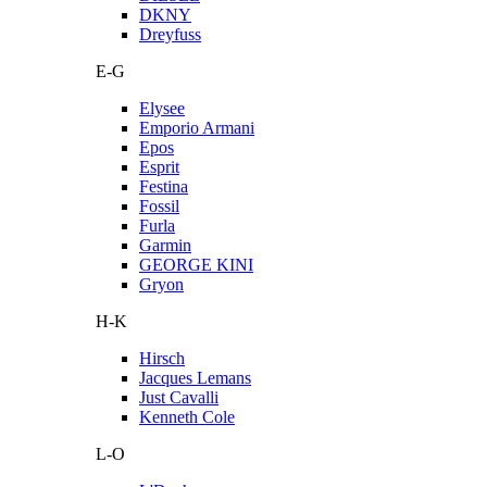
DKNY
Dreyfuss
E-G
Elysee
Emporio Armani
Epos
Esprit
Festina
Fossil
Furla
Garmin
GEORGE KINI
Gryon
H-K
Hirsch
Jacques Lemans
Just Cavalli
Kenneth Cole
L-O