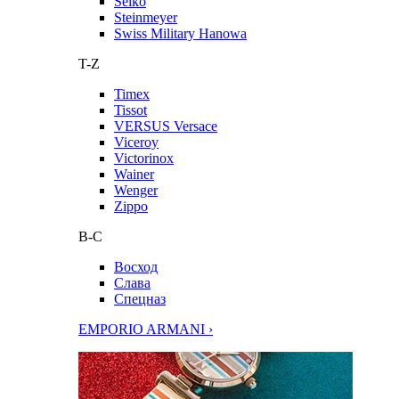
Seiko
Steinmeyer
Swiss Military Hanowa
T-Z
Timex
Tissot
VERSUS Versace
Viceroy
Victorinox
Wainer
Wenger
Zippo
В-С
Восход
Слава
Спецназ
EMPORIO ARMANI ›