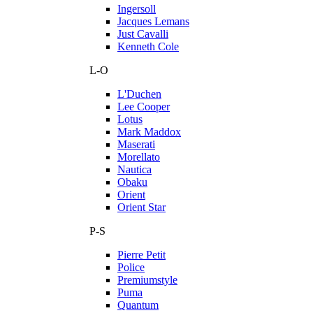
Ingersoll
Jacques Lemans
Just Cavalli
Kenneth Cole
L-O
L'Duchen
Lee Cooper
Lotus
Mark Maddox
Maserati
Morellato
Nautica
Obaku
Orient
Orient Star
P-S
Pierre Petit
Police
Premiumstyle
Puma
Quantum