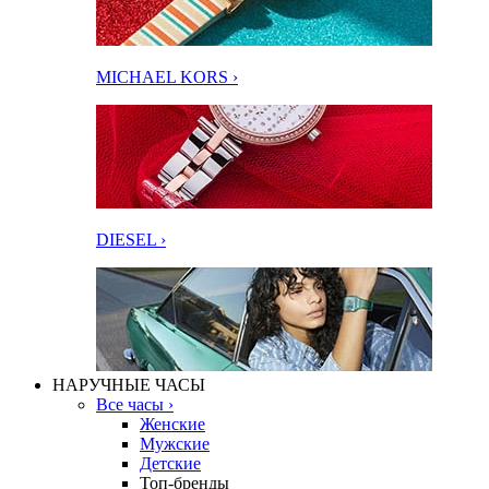
MICHAEL KORS ›
DIESEL ›
НАРУЧНЫЕ ЧАСЫ
Все часы ›
Женские
Мужские
Детские
Топ-бренды