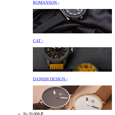
ROMANSON ›
CAT ›
DANISH DESIGN ›
До 20 000 ₽