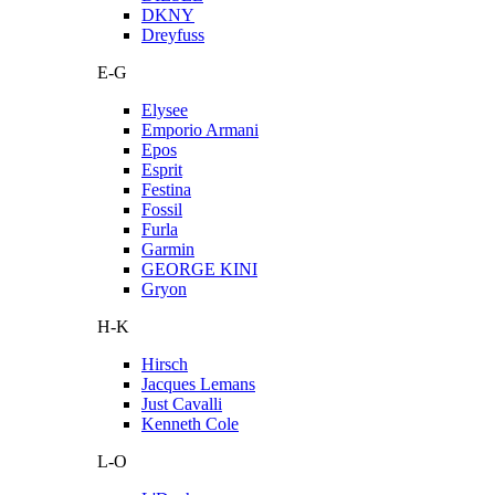
DKNY
Dreyfuss
E-G
Elysee
Emporio Armani
Epos
Esprit
Festina
Fossil
Furla
Garmin
GEORGE KINI
Gryon
H-K
Hirsch
Jacques Lemans
Just Cavalli
Kenneth Cole
L-O