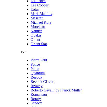
L'Duchen
Lee Cooper
Lotus
Mark Maddox
Maserati
Michael Kors
Morellato
Nautica
Obaku
Orient
Orient Star
P-S
Pierre Petit
Police
Puma
Quantum
Reebok
Reebok Classic
Rivaldy
Roberto Cavalli by Franck Muller
Romanson
Rotary
Sandoz