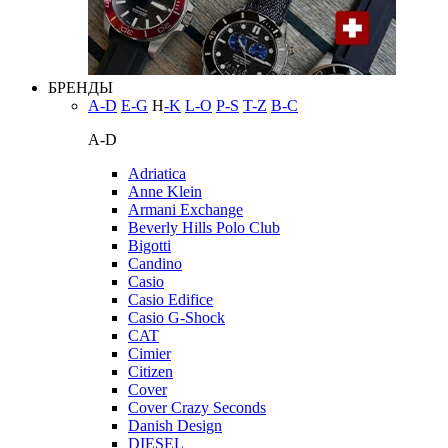
БРЕНДЫ
A-D
E-G
H
-K
L-O
P-S
T-Z
В-С
A-D
Adriatica
Anne Klein
Armani Exchange
Beverly Hills Polo Club
Bigotti
Candino
Casio
Casio Edifice
Casio G-Shock
CAT
Cimier
Citizen
Cover
Cover Crazy Seconds
Danish Design
DIESEL