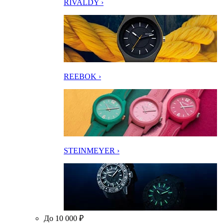
RIVALDY ›
REEBOK ›
STEINMEYER ›
До 10 000 ₽