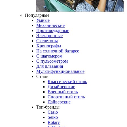
Популярные
Умные
Механические
Противоударные
Электронные
Скелетоны
Хронографы
На солнечной батарее
С шагомером
С пульсометром
Для плавания
Мультифункциональные
Стиль
Классический стиль
Дизайнерские
Военный стиль
Спортивный стиль
Дайверские
Топ-бренды
Casio
Seiko
Rotary