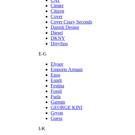
CAT
Cimier
Citizen
Cover
Cover Crazy Seconds
Danish Design
Diesel
DKNY
Dreyfuss
E-G
Elysee
Emporio Armani
Epos
Esprit
Festina
Fossil
Furla
Garmin
GEORGE KINI
Gryon
Guess
I-K