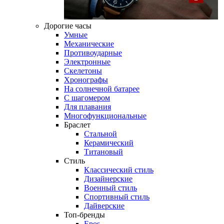
Дорогие часы
Умные
Механические
Противоударные
Электронные
Скелетоны
Хронографы
На солнечной батарее
С шагомером
Для плавания
Многофункциональные
Браслет
Стальной
Керамический
Титановый
Стиль
Классический стиль
Дизайнерские
Военный стиль
Спортивный стиль
Дайверские
Топ-бренды
Epos