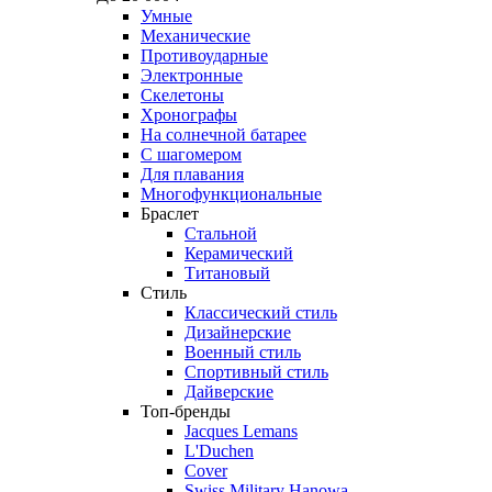
Умные
Механические
Противоударные
Электронные
Скелетоны
Хронографы
На солнечной батарее
С шагомером
Для плавания
Многофункциональные
Браслет
Стальной
Керамический
Титановый
Стиль
Классический стиль
Дизайнерские
Военный стиль
Спортивный стиль
Дайверские
Топ-бренды
Jacques Lemans
L'Duchen
Cover
Swiss Military Hanowa