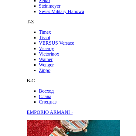
Seiko
Steinmeyer
Swiss Military Hanowa
T-Z
Timex
Tissot
VERSUS Versace
Viceroy
Victorinox
Wainer
Wenger
Zippo
В-С
Восход
Слава
Спецназ
EMPORIO ARMANI ›