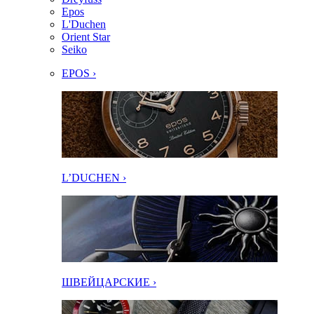
Epos
L'Duchen
Orient Star
Seiko
EPOS ›
L’DUCHEN ›
ШВЕЙЦАРСКИЕ ›