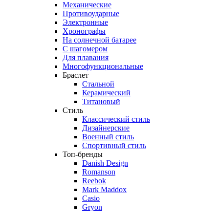
Механические
Противоударные
Электронные
Хронографы
На солнечной батарее
С шагомером
Для плавания
Многофункциональные
Браслет
Стальной
Керамический
Титановый
Стиль
Классический стиль
Дизайнерские
Военный стиль
Спортивный стиль
Топ-бренды
Danish Design
Romanson
Reebok
Mark Maddox
Casio
Gryon