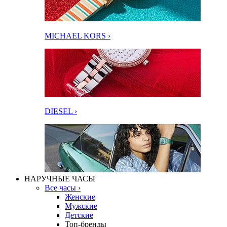
MICHAEL KORS ›
DIESEL ›
НАРУЧНЫЕ ЧАСЫ
Все часы ›
Женские
Мужские
Детские
Топ-бренды