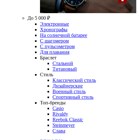
До 5 000 ₽
Электронные
Хронографы
На солнечной батарее
С шагомером
С пульсометром
Для плавания
Браслет
Стальной
Титановый
Стиль
Классический стиль
Дизайнерские
Военный стиль
Спортивный стиль
Топ-бренды
Casio
Rivaldy
Reebok Classic
Steinmeyer
Слава