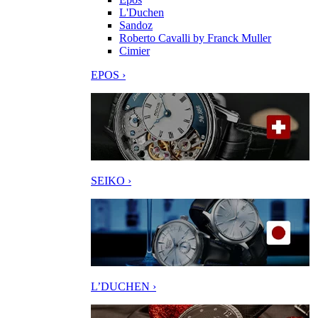
L'Duchen
Sandoz
Roberto Cavalli by Franck Muller
Cimier
EPOS ›
SEIKO ›
L’DUCHEN ›