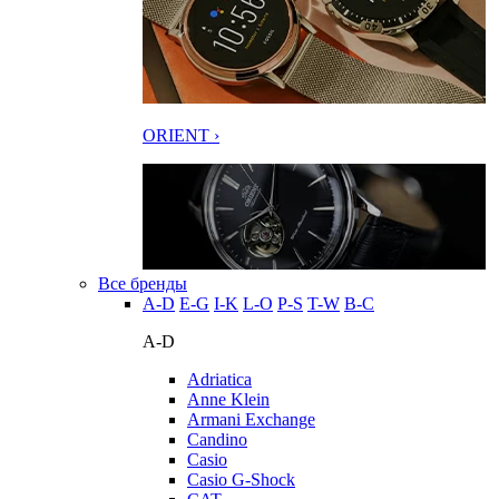
ORIENT ›
Все бренды
A-D
E-G
I-K
L-O
P-S
T-W
В-С
A-D
Adriatica
Anne Klein
Armani Exchange
Candino
Casio
Casio G-Shock