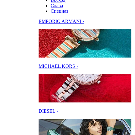
Восход
Слава
Спецназ
EMPORIO ARMANI ›
MICHAEL KORS ›
DIESEL ›