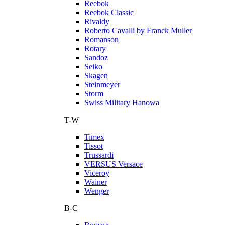
Reebok
Reebok Classic
Rivaldy
Roberto Cavalli by Franck Muller
Romanson
Rotary
Sandoz
Seiko
Skagen
Steinmeyer
Storm
Swiss Military Hanowa
T-W
Timex
Tissot
Trussardi
VERSUS Versace
Viceroy
Wainer
Wenger
В-С