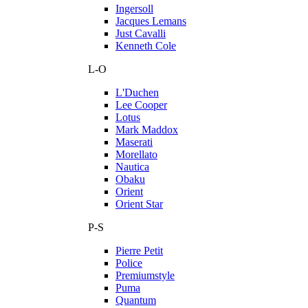
Ingersoll
Jacques Lemans
Just Cavalli
Kenneth Cole
L-O
L'Duchen
Lee Cooper
Lotus
Mark Maddox
Maserati
Morellato
Nautica
Obaku
Orient
Orient Star
P-S
Pierre Petit
Police
Premiumstyle
Puma
Quantum