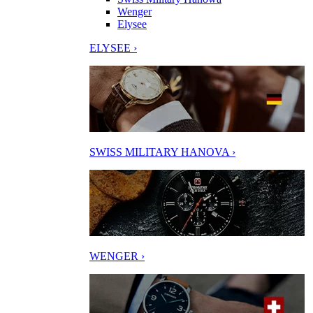
Wenger
Elysee
ELYSEE ›
SWISS MILITARY HANOVA ›
WENGER ›