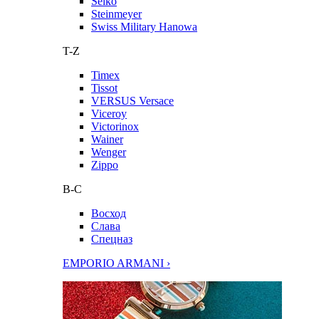
Seiko
Steinmeyer
Swiss Military Hanowa
T-Z
Timex
Tissot
VERSUS Versace
Viceroy
Victorinox
Wainer
Wenger
Zippo
В-С
Восход
Слава
Спецназ
EMPORIO ARMANI ›