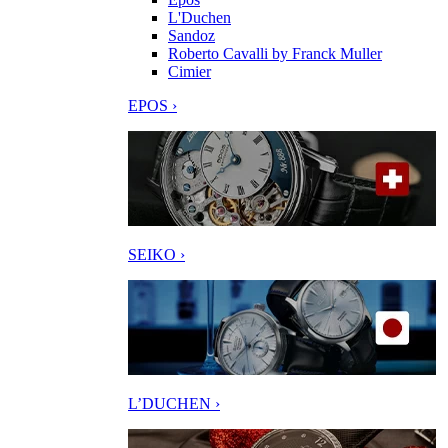
L'Duchen
Sandoz
Roberto Cavalli by Franck Muller
Cimier
EPOS ›
SEIKO ›
L’DUCHEN ›