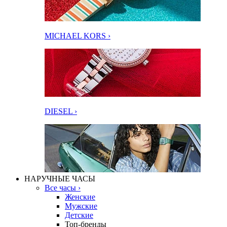
MICHAEL KORS ›
DIESEL ›
НАРУЧНЫЕ ЧАСЫ
Все часы ›
Женские
Мужские
Детские
Топ-бренды