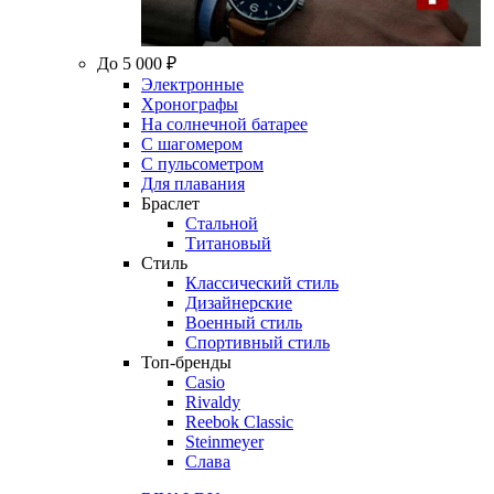
До 5 000 ₽
Электронные
Хронографы
На солнечной батарее
С шагомером
С пульсометром
Для плавания
Браслет
Стальной
Титановый
Стиль
Классический стиль
Дизайнерские
Военный стиль
Спортивный стиль
Топ-бренды
Casio
Rivaldy
Reebok Classic
Steinmeyer
Слава