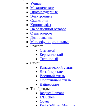
Умные
Механические
Противоударные
Электронные
Скелетоны
Хронографы
На солнечной батарее
С шагомером
Для плавания
Многофункциональные
Браслет
Стальной
Керамический
Титановый
Стиль
Классический стиль
Дизайнерские
Военный стиль
Спортивный стиль
Дайверские
Топ-бренды
Jacques Lemans
L'Duchen
Cover
Swiss Military Hanowa