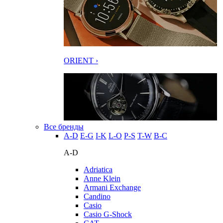
ORIENT ›
Все бренды
A-D
E-G
I-K
L-O
P-S
T-W
В-С
A-D
Adriatica
Anne Klein
Armani Exchange
Candino
Casio
Casio G-Shock