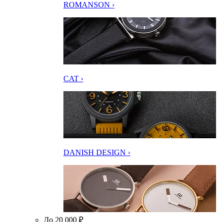
ROMANSON ›
CAT ›
DANISH DESIGN ›
До 20 000 ₽