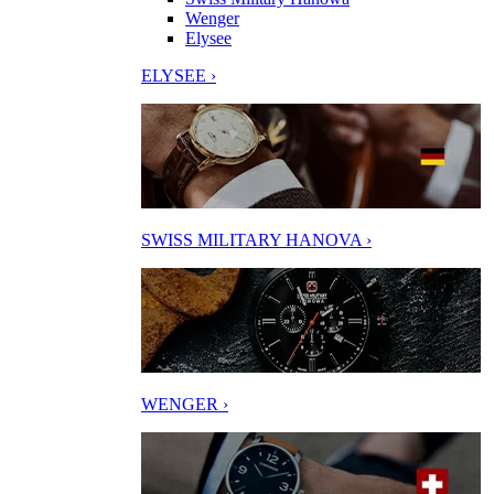
Wenger
Elysee
ELYSEE ›
SWISS MILITARY HANOVA ›
WENGER ›