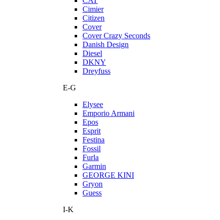
CAT
Cimier
Citizen
Cover
Cover Crazy Seconds
Danish Design
Diesel
DKNY
Dreyfuss
E-G
Elysee
Emporio Armani
Epos
Esprit
Festina
Fossil
Furla
Garmin
GEORGE KINI
Gryon
Guess
I-K