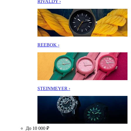
RIVALDY ›
REEBOK ›
STEINMEYER ›
До 10 000 ₽