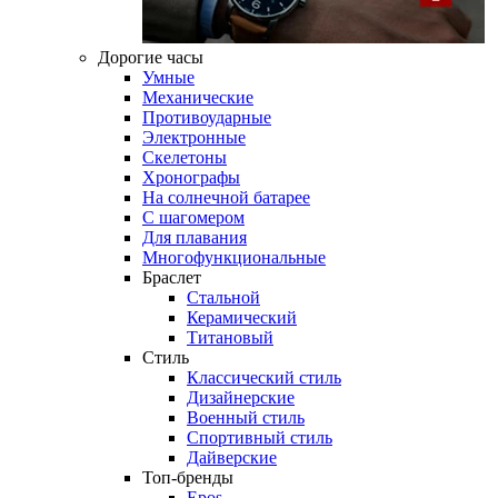
Дорогие часы
Умные
Механические
Противоударные
Электронные
Скелетоны
Хронографы
На солнечной батарее
С шагомером
Для плавания
Многофункциональные
Браслет
Стальной
Керамический
Титановый
Стиль
Классический стиль
Дизайнерские
Военный стиль
Спортивный стиль
Дайверские
Топ-бренды
Epos