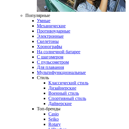
Популярные
Умные
Механические
Противоударные
Электронные
Скелетоны
Хронографы
На солнечной батарее
С шагомером
С пульсометром
Для плавания
Мультифункциональные
Стиль
Классический стиль
Дизайнерские
Военный стиль
Спортивный стиль
Дайверские
Топ-бренды
Casio
Seiko
Rotary