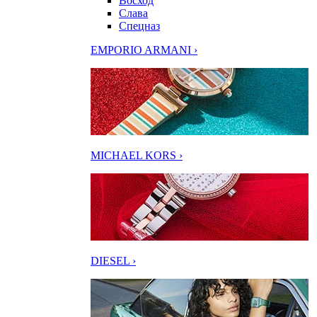
Восход
Слава
Спецназ
EMPORIO ARMANI ›
MICHAEL KORS ›
DIESEL ›