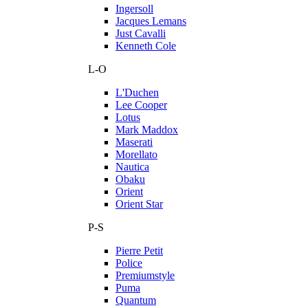
Ingersoll
Jacques Lemans
Just Cavalli
Kenneth Cole
L-O
L'Duchen
Lee Cooper
Lotus
Mark Maddox
Maserati
Morellato
Nautica
Obaku
Orient
Orient Star
P-S
Pierre Petit
Police
Premiumstyle
Puma
Quantum