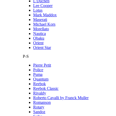
L'Duchen
Lee Cooper
Lotus
Mark Maddox
Maserati
Michael Kors
Morellato
Nautica
Obaku
Orient
Orient Star
P-S
Pierre Petit
Police
Puma
Quantum
Reebok
Reebok Classic
Rivaldy
Roberto Cavalli by Franck Muller
Romanson
Rotary
Sandoz