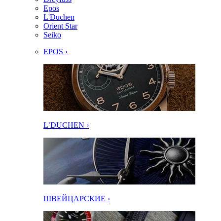
Epos
L'Duchen
Orient Star
Seiko
EPOS ›
L’DUCHEN ›
ШВЕЙЦАРСКИЕ ›