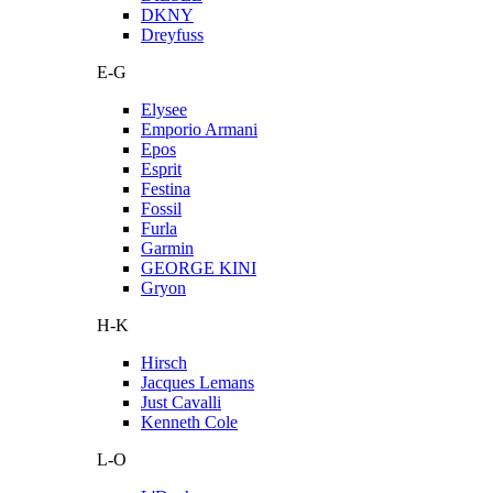
DKNY
Dreyfuss
E-G
Elysee
Emporio Armani
Epos
Esprit
Festina
Fossil
Furla
Garmin
GEORGE KINI
Gryon
H-K
Hirsch
Jacques Lemans
Just Cavalli
Kenneth Cole
L-O