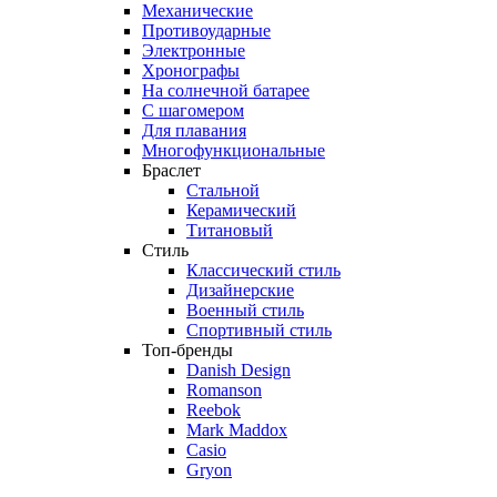
Механические
Противоударные
Электронные
Хронографы
На солнечной батарее
С шагомером
Для плавания
Многофункциональные
Браслет
Стальной
Керамический
Титановый
Стиль
Классический стиль
Дизайнерские
Военный стиль
Спортивный стиль
Топ-бренды
Danish Design
Romanson
Reebok
Mark Maddox
Casio
Gryon