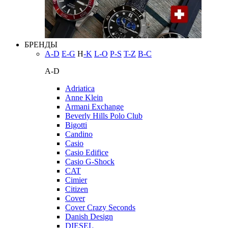
БРЕНДЫ
A-D
E-G
H
-K
L-O
P-S
T-Z
В-С
A-D
Adriatica
Anne Klein
Armani Exchange
Beverly Hills Polo Club
Bigotti
Candino
Casio
Casio Edifice
Casio G-Shock
CAT
Cimier
Citizen
Cover
Cover Crazy Seconds
Danish Design
DIESEL