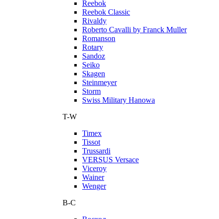
Reebok
Reebok Classic
Rivaldy
Roberto Cavalli by Franck Muller
Romanson
Rotary
Sandoz
Seiko
Skagen
Steinmeyer
Storm
Swiss Military Hanowa
T-W
Timex
Tissot
Trussardi
VERSUS Versace
Viceroy
Wainer
Wenger
В-С