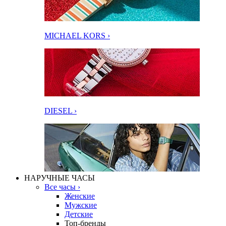
MICHAEL KORS ›
DIESEL ›
НАРУЧНЫЕ ЧАСЫ
Все часы ›
Женские
Мужские
Детские
Топ-бренды