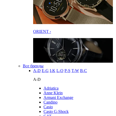
ORIENT ›
Все бренды
A-D
E-G
I-K
L-O
P-S
T-W
В-С
A-D
Adriatica
Anne Klein
Armani Exchange
Candino
Casio
Casio G-Shock