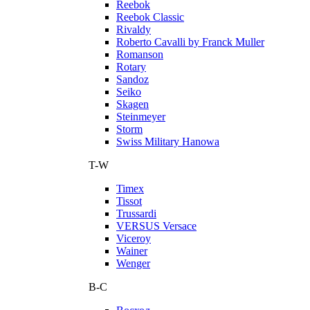
Reebok
Reebok Classic
Rivaldy
Roberto Cavalli by Franck Muller
Romanson
Rotary
Sandoz
Seiko
Skagen
Steinmeyer
Storm
Swiss Military Hanowa
T-W
Timex
Tissot
Trussardi
VERSUS Versace
Viceroy
Wainer
Wenger
В-С