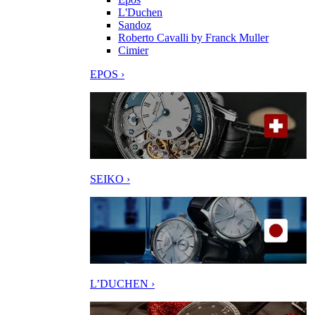
L'Duchen
Sandoz
Roberto Cavalli by Franck Muller
Cimier
EPOS ›
SEIKO ›
L’DUCHEN ›