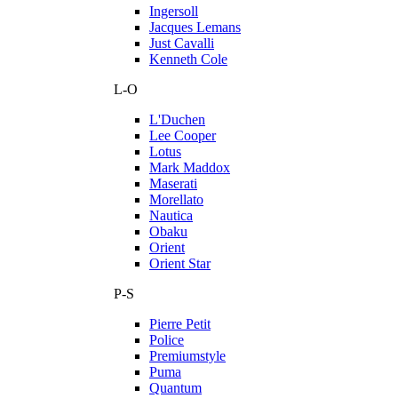
Ingersoll
Jacques Lemans
Just Cavalli
Kenneth Cole
L-O
L'Duchen
Lee Cooper
Lotus
Mark Maddox
Maserati
Morellato
Nautica
Obaku
Orient
Orient Star
P-S
Pierre Petit
Police
Premiumstyle
Puma
Quantum