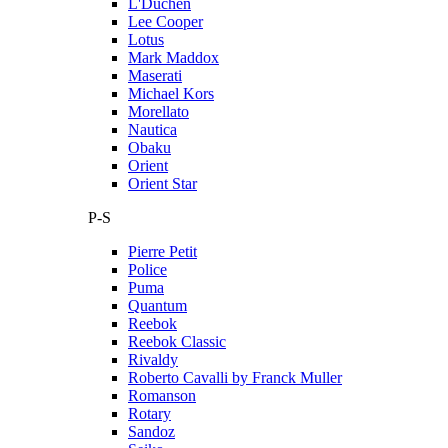
L'Duchen
Lee Cooper
Lotus
Mark Maddox
Maserati
Michael Kors
Morellato
Nautica
Obaku
Orient
Orient Star
P-S
Pierre Petit
Police
Puma
Quantum
Reebok
Reebok Classic
Rivaldy
Roberto Cavalli by Franck Muller
Romanson
Rotary
Sandoz