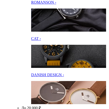
ROMANSON ›
CAT ›
DANISH DESIGN ›
До 20 000 ₽