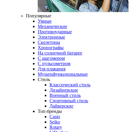
Популярные
Умные
Механические
Противоударные
Электронные
Скелетоны
Хронографы
На солнечной батарее
С шагомером
С пульсометром
Для плавания
Мультифункциональные
Стиль
Классический стиль
Дизайнерские
Военный стиль
Спортивный стиль
Дайверские
Топ-бренды
Casio
Seiko
Rotary