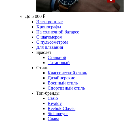
До 5 000 ₽
Электронные
Хронографы
На солнечной батарее
С шагомером
С пульсометром
Для плавания
Браслет
Стальной
Титановый
Стиль
Классический стиль
Дизайнерские
Военный стиль
Спортивный стиль
Топ-бренды
Casio
Rivaldy
Reebok Classic
Steinmeyer
Слава