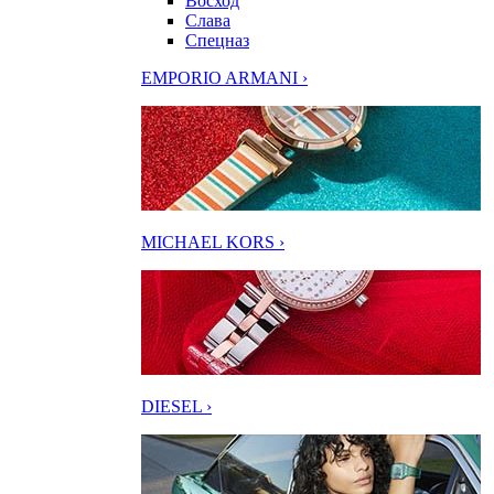
Восход
Слава
Спецназ
EMPORIO ARMANI ›
MICHAEL KORS ›
DIESEL ›