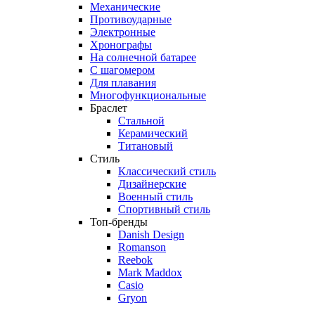
Механические
Противоударные
Электронные
Хронографы
На солнечной батарее
С шагомером
Для плавания
Многофункциональные
Браслет
Стальной
Керамический
Титановый
Стиль
Классический стиль
Дизайнерские
Военный стиль
Спортивный стиль
Топ-бренды
Danish Design
Romanson
Reebok
Mark Maddox
Casio
Gryon