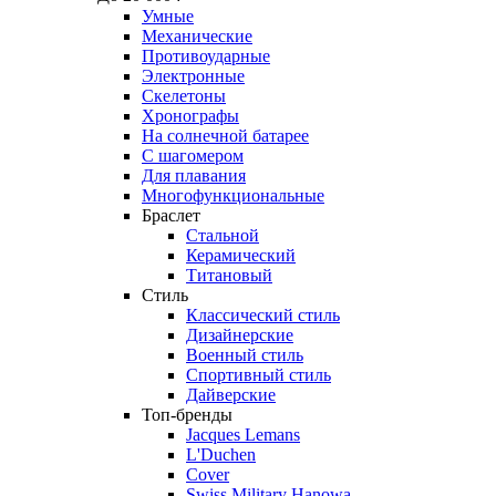
Умные
Механические
Противоударные
Электронные
Скелетоны
Хронографы
На солнечной батарее
С шагомером
Для плавания
Многофункциональные
Браслет
Стальной
Керамический
Титановый
Стиль
Классический стиль
Дизайнерские
Военный стиль
Спортивный стиль
Дайверские
Топ-бренды
Jacques Lemans
L'Duchen
Cover
Swiss Military Hanowa