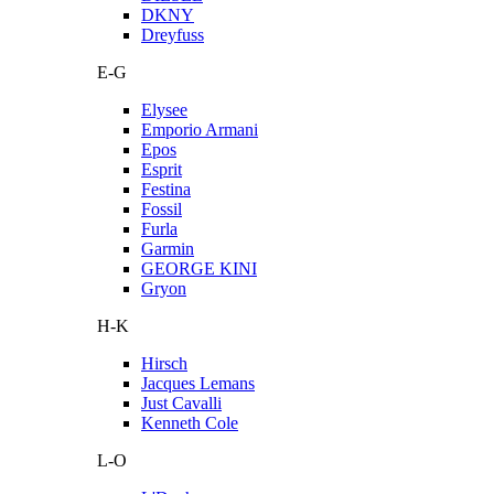
DKNY
Dreyfuss
E-G
Elysee
Emporio Armani
Epos
Esprit
Festina
Fossil
Furla
Garmin
GEORGE KINI
Gryon
H-K
Hirsch
Jacques Lemans
Just Cavalli
Kenneth Cole
L-O