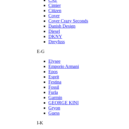
CAT
Cimier
Citizen
Cover
Cover Crazy Seconds
Danish Design
Diesel
DKNY
Dreyfuss
E-G
Elysee
Emporio Armani
Epos
Esprit
Festina
Fossil
Furla
Garmin
GEORGE KINI
Gryon
Guess
I-K