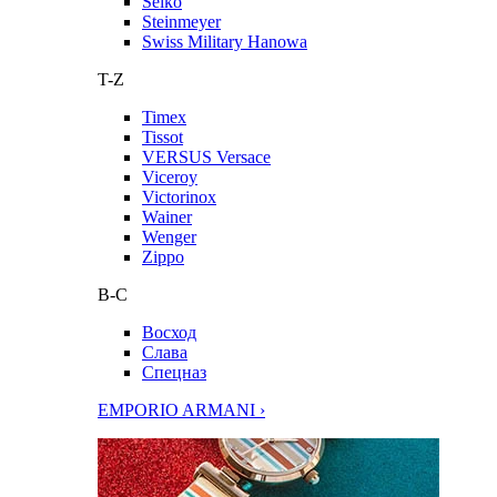
Seiko
Steinmeyer
Swiss Military Hanowa
T-Z
Timex
Tissot
VERSUS Versace
Viceroy
Victorinox
Wainer
Wenger
Zippo
В-С
Восход
Слава
Спецназ
EMPORIO ARMANI ›