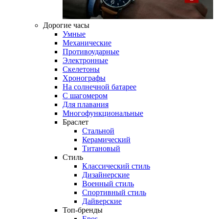
Дорогие часы
Умные
Механические
Противоударные
Электронные
Скелетоны
Хронографы
На солнечной батарее
С шагомером
Для плавания
Многофункциональные
Браслет
Стальной
Керамический
Титановый
Стиль
Классический стиль
Дизайнерские
Военный стиль
Спортивный стиль
Дайверские
Топ-бренды
Epos