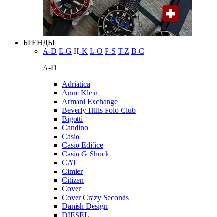
БРЕНДЫ
A-D
E-G
H
-K
L-O
P-S
T-Z
В-С
A-D
Adriatica
Anne Klein
Armani Exchange
Beverly Hills Polo Club
Bigotti
Candino
Casio
Casio Edifice
Casio G-Shock
CAT
Cimier
Citizen
Cover
Cover Crazy Seconds
Danish Design
DIESEL