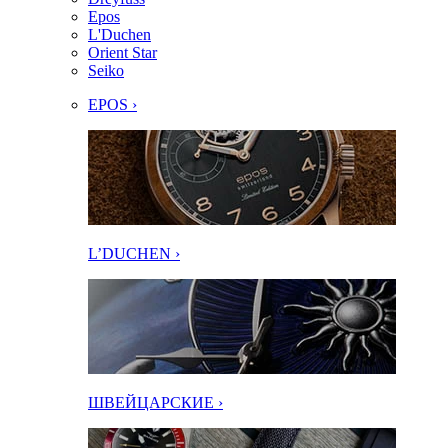
Epos
L'Duchen
Orient Star
Seiko
EPOS ›
L’DUCHEN ›
ШВЕЙЦАРСКИЕ ›