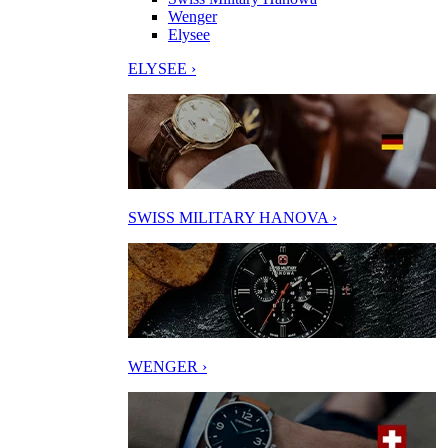
Wenger
Elysee
ELYSEE ›
SWISS MILITARY HANOVA ›
WENGER ›