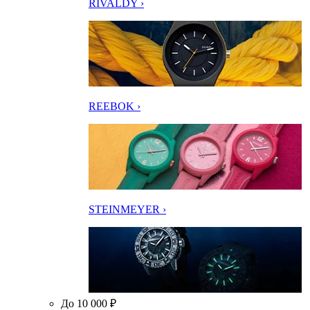
RIVALDY ›
REEBOK ›
STEINMEYER ›
До 10 000 ₽