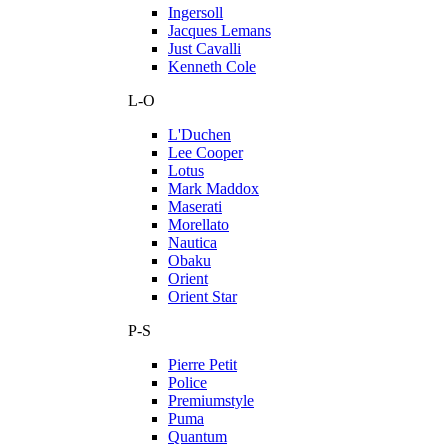
Ingersoll
Jacques Lemans
Just Cavalli
Kenneth Cole
L-O
L'Duchen
Lee Cooper
Lotus
Mark Maddox
Maserati
Morellato
Nautica
Obaku
Orient
Orient Star
P-S
Pierre Petit
Police
Premiumstyle
Puma
Quantum