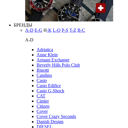
БРЕНДЫ
A-D
E-G
H
-K
L-O
P-S
T-Z
В-С
A-D
Adriatica
Anne Klein
Armani Exchange
Beverly Hills Polo Club
Bigotti
Candino
Casio
Casio Edifice
Casio G-Shock
CAT
Cimier
Citizen
Cover
Cover Crazy Seconds
Danish Design
DIESEL