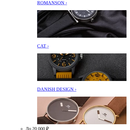
ROMANSON ›
CAT ›
DANISH DESIGN ›
До 20 000 ₽