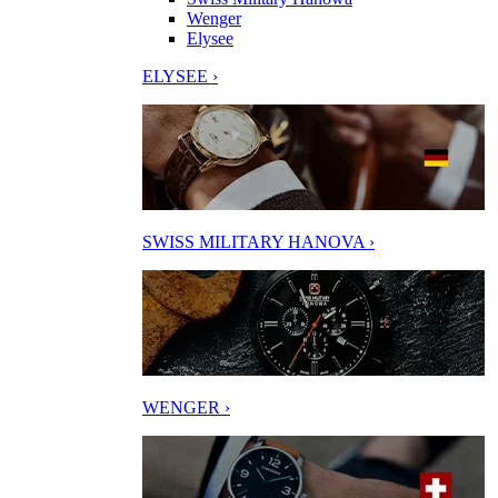
Wenger
Elysee
ELYSEE ›
SWISS MILITARY HANOVA ›
WENGER ›