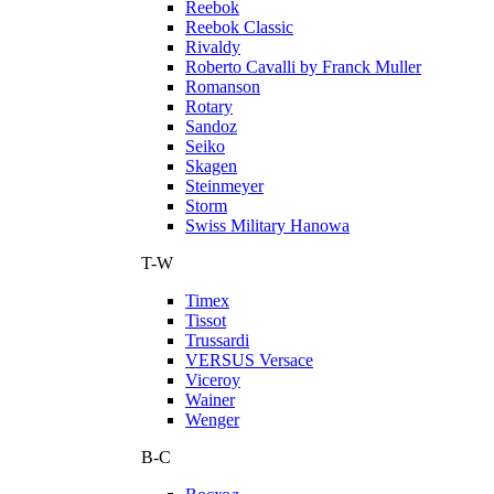
Reebok
Reebok Classic
Rivaldy
Roberto Cavalli by Franck Muller
Romanson
Rotary
Sandoz
Seiko
Skagen
Steinmeyer
Storm
Swiss Military Hanowa
T-W
Timex
Tissot
Trussardi
VERSUS Versace
Viceroy
Wainer
Wenger
В-С