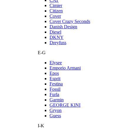
CAT
Cimier
Citizen
Cover
Cover Crazy Seconds
Danish Design
Diesel
DKNY
Dreyfuss
E-G
Elysee
Emporio Armani
Epos
Esprit
Festina
Fossil
Furla
Garmin
GEORGE KINI
Gryon
Guess
I-K