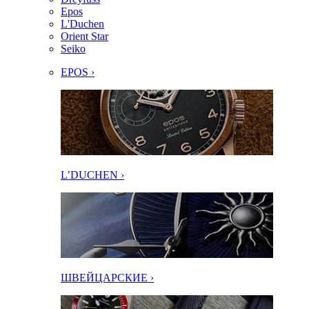
Epos
L'Duchen
Orient Star
Seiko
EPOS ›
L’DUCHEN ›
ШВЕЙЦАРСКИЕ ›