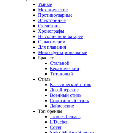
Умные
Механические
Противоударные
Электронные
Скелетоны
Хронографы
На солнечной батарее
С шагомером
Для плавания
Многофункциональные
Браслет
Стальной
Керамический
Титановый
Стиль
Классический стиль
Дизайнерские
Военный стиль
Спортивный стиль
Дайверские
Топ-бренды
Jacques Lemans
L'Duchen
Cover
Swiss Military Hanowa