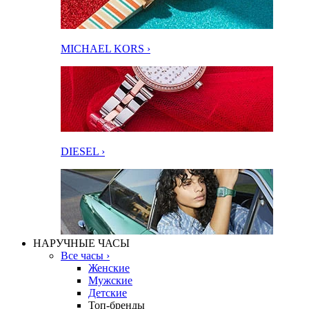
MICHAEL KORS ›
DIESEL ›
НАРУЧНЫЕ ЧАСЫ
Все часы ›
Женские
Мужские
Детские
Топ-бренды