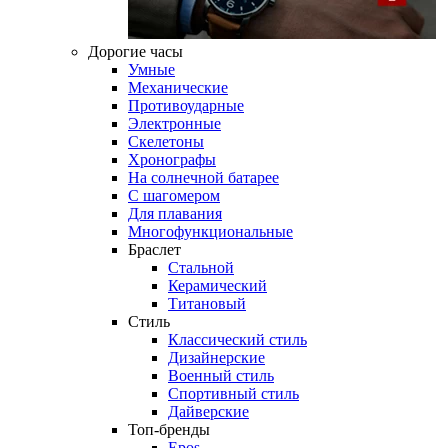
Дорогие часы
Умные
Механические
Противоударные
Электронные
Скелетоны
Хронографы
На солнечной батарее
С шагомером
Для плавания
Многофункциональные
Браслет
Стальной
Керамический
Титановый
Стиль
Классический стиль
Дизайнерские
Военный стиль
Спортивный стиль
Дайверские
Топ-бренды
Epos