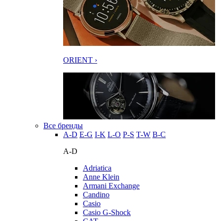
ORIENT ›
Все бренды
A-D
E-G
I-K
L-O
P-S
T-W
В-С
A-D
Adriatica
Anne Klein
Armani Exchange
Candino
Casio
Casio G-Shock