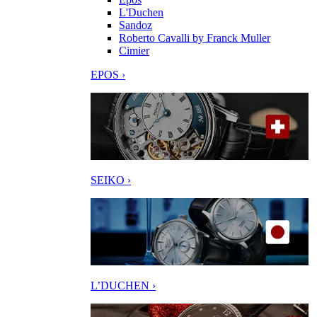
L'Duchen
Sandoz
Roberto Cavalli by Franck Muller
Cimier
EPOS ›
SEIKO ›
L’DUCHEN ›