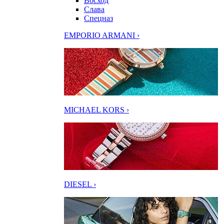
Восход
Слава
Спецназ
EMPORIO ARMANI ›
MICHAEL KORS ›
DIESEL ›