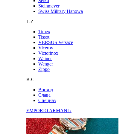
Seiko
Steinmeyer
Swiss Military Hanowa
T-Z
Timex
Tissot
VERSUS Versace
Viceroy
Victorinox
Wainer
Wenger
Zippo
В-С
Восход
Слава
Спецназ
EMPORIO ARMANI ›