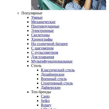
Популярные
Умные
Механические
Противоударные
Электронные
Скелетоны
Хронографы
На солнечной батарее
С шагомером
С пульсометром
Для плавания
Мультифункциональные
Стиль
Классический стиль
Дизайнерские
Военный стиль
Спортивный стиль
Дайверские
Топ-бренды
Casio
Seiko
Rotary