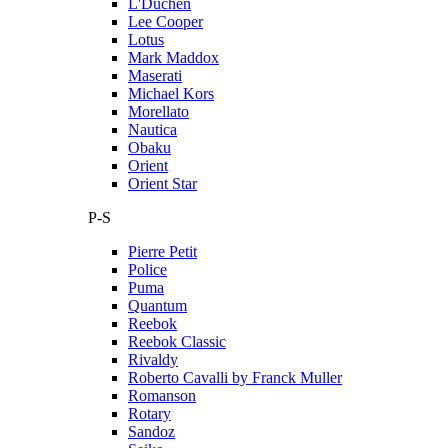
L'Duchen
Lee Cooper
Lotus
Mark Maddox
Maserati
Michael Kors
Morellato
Nautica
Obaku
Orient
Orient Star
P-S
Pierre Petit
Police
Puma
Quantum
Reebok
Reebok Classic
Rivaldy
Roberto Cavalli by Franck Muller
Romanson
Rotary
Sandoz