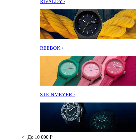
RIVALDY ›
REEBOK ›
STEINMEYER ›
До 10 000 ₽