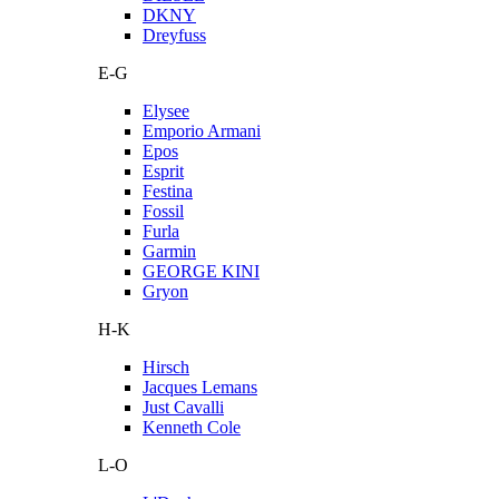
DKNY
Dreyfuss
E-G
Elysee
Emporio Armani
Epos
Esprit
Festina
Fossil
Furla
Garmin
GEORGE KINI
Gryon
H-K
Hirsch
Jacques Lemans
Just Cavalli
Kenneth Cole
L-O