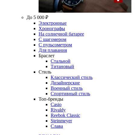
До 5 000 ₽
Электронные
Хронографы
На солнечной батарее
С шагомером
С пульсометром
Для плавания
Браслет
Стальной
Титановый
Стиль
Классический стиль
Дизайнерские
Военный стиль
Спортивный стиль
Топ-бренды
Casio
Rivaldy
Reebok Classic
Steinmeyer
Слава