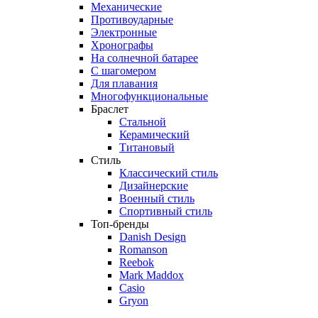
Механические
Противоударные
Электронные
Хронографы
На солнечной батарее
С шагомером
Для плавания
Многофункциональные
Браслет
Стальной
Керамический
Титановый
Стиль
Классический стиль
Дизайнерские
Военный стиль
Спортивный стиль
Топ-бренды
Danish Design
Romanson
Reebok
Mark Maddox
Casio
Gryon