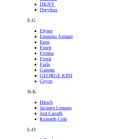
DKNY
Dreyfuss
E-G
Elysee
Emporio Armani
Epos
Esprit
Festina
Fossil
Furla
Garmin
GEORGE KINI
Gryon
H-K
Hirsch
Jacques Lemans
Just Cavalli
Kenneth Cole
L-O