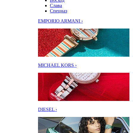
Восход
Слава
Спецназ
EMPORIO ARMANI ›
MICHAEL KORS ›
DIESEL ›