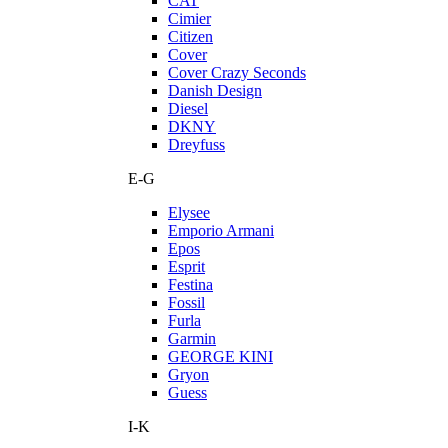
CAT
Cimier
Citizen
Cover
Cover Crazy Seconds
Danish Design
Diesel
DKNY
Dreyfuss
E-G
Elysee
Emporio Armani
Epos
Esprit
Festina
Fossil
Furla
Garmin
GEORGE KINI
Gryon
Guess
I-K