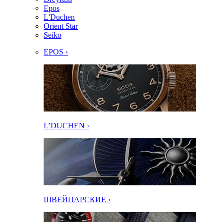
Epos
L'Duchen
Orient Star
Seiko
EPOS ›
L’DUCHEN ›
ШВЕЙЦАРСКИЕ ›