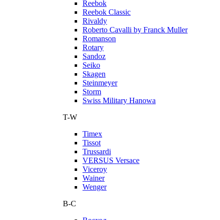
Reebok
Reebok Classic
Rivaldy
Roberto Cavalli by Franck Muller
Romanson
Rotary
Sandoz
Seiko
Skagen
Steinmeyer
Storm
Swiss Military Hanowa
T-W
Timex
Tissot
Trussardi
VERSUS Versace
Viceroy
Wainer
Wenger
В-С