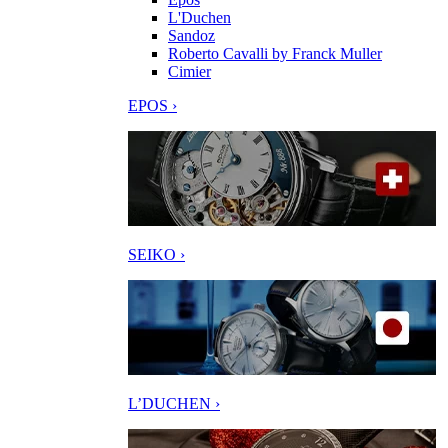
L'Duchen
Sandoz
Roberto Cavalli by Franck Muller
Cimier
EPOS ›
SEIKO ›
L’DUCHEN ›