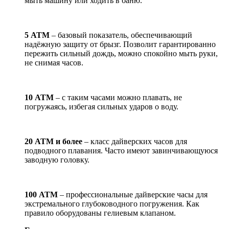
мыть машину или ходить в баню.
5 АТМ
– базовый показатель, обеспечивающий
надёжную защиту от брызг. Позволит гарантированно
пережить сильный дождь, можно спокойно мыть руки,
не снимая часов.
10 АТМ
– с таким часами можно плавать, не
погружаясь, избегая сильных ударов о воду.
20 АТМ и более
– класс дайверских часов для
подводного плавания. Часто имеют завинчивающуюся
заводную головку.
100 АТМ
– профессиональные дайверские часы для
экстремального глубоководного погружения. Как
правило оборудованы гелиевым клапаном.