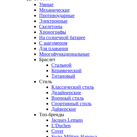
Умные
Механические
Противоударные
Электронные
Скелетоны
Хронографы
На солнечной батарее
С шагомером
Для плавания
Многофункциональные
Браслет
Стальной
Керамический
Титановый
Стиль
Классический стиль
Дизайнерские
Военный стиль
Спортивный стиль
Дайверские
Топ-бренды
Jacques Lemans
L'Duchen
Cover
Swiss Military Hanowa