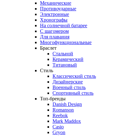
Механические
Противоударные
Электронные
Хронографы
На солнечной батарее
С шагомером
Для плавания
Многофункциональные
Браслет
Стальной
Керамический
Титановый
Стиль
Классический стиль
Дизайнерские
Военный стиль
Спортивный стиль
Топ-бренды
Danish Design
Romanson
Reebok
Mark Maddox
Casio
Gryon