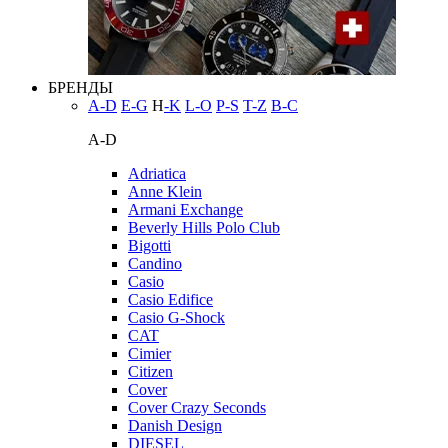
БРЕНДЫ
A-D
E-G
H
-K
L-O
P-S
T-Z
В-С
A-D
Adriatica
Anne Klein
Armani Exchange
Beverly Hills Polo Club
Bigotti
Candino
Casio
Casio Edifice
Casio G-Shock
CAT
Cimier
Citizen
Cover
Cover Crazy Seconds
Danish Design
DIESEL