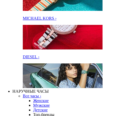
MICHAEL KORS ›
DIESEL ›
НАРУЧНЫЕ ЧАСЫ
Все часы ›
Женские
Мужские
Детские
Топ-бренды