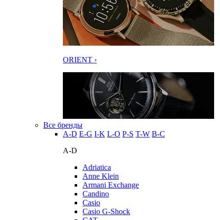
ORIENT ›
Все бренды
A-D
E-G
I-K
L-O
P-S
T-W
В-С
A-D
Adriatica
Anne Klein
Armani Exchange
Candino
Casio
Casio G-Shock