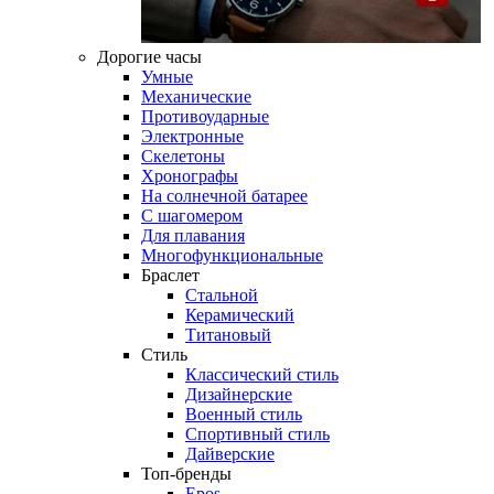
Дорогие часы
Умные
Механические
Противоударные
Электронные
Скелетоны
Хронографы
На солнечной батарее
С шагомером
Для плавания
Многофункциональные
Браслет
Стальной
Керамический
Титановый
Стиль
Классический стиль
Дизайнерские
Военный стиль
Спортивный стиль
Дайверские
Топ-бренды
Epos