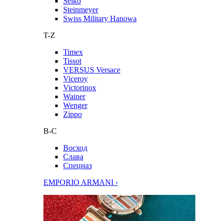
Seiko
Steinmeyer
Swiss Military Hanowa
T-Z
Timex
Tissot
VERSUS Versace
Viceroy
Victorinox
Wainer
Wenger
Zippo
В-С
Восход
Слава
Спецназ
EMPORIO ARMANI ›