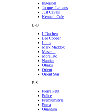
Ingersoll
Jacques Lemans
Just Cavalli
Kenneth Cole
L-O
L'Duchen
Lee Cooper
Lotus
Mark Maddox
Maserati
Morellato
Nautica
Obaku
Orient
Orient Star
P-S
Pierre Petit
Police
Premiumstyle
Puma
Quantum