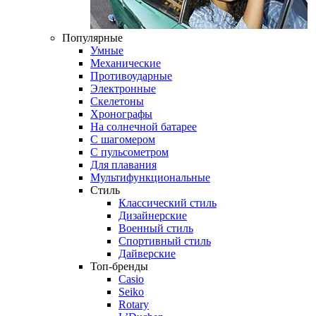
Популярные
Умные
Механические
Противоударные
Электронные
Скелетоны
Хронографы
На солнечной батарее
С шагомером
С пульсометром
Для плавания
Мультифункциональные
Стиль
Классический стиль
Дизайнерские
Военный стиль
Спортивный стиль
Дайверские
Топ-бренды
Casio
Seiko
Rotary