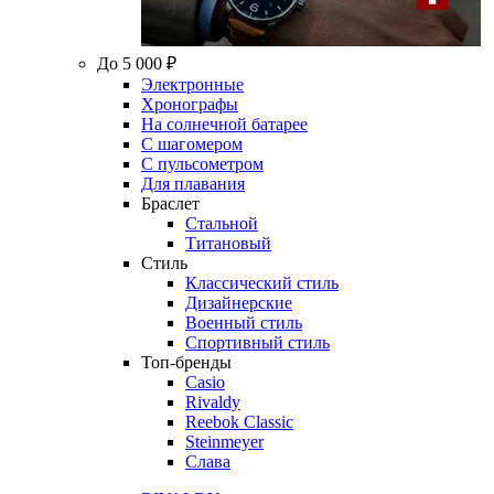
До 5 000 ₽
Электронные
Хронографы
На солнечной батарее
С шагомером
С пульсометром
Для плавания
Браслет
Стальной
Титановый
Стиль
Классический стиль
Дизайнерские
Военный стиль
Спортивный стиль
Топ-бренды
Casio
Rivaldy
Reebok Classic
Steinmeyer
Слава