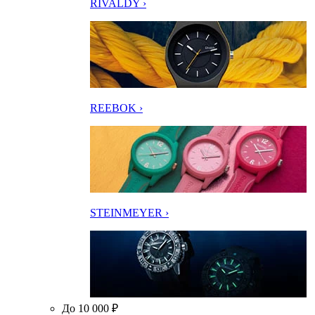
RIVALDY ›
REEBOK ›
STEINMEYER ›
До 10 000 ₽