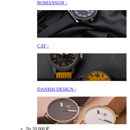
ROMANSON ›
CAT ›
DANISH DESIGN ›
До 20 000 ₽