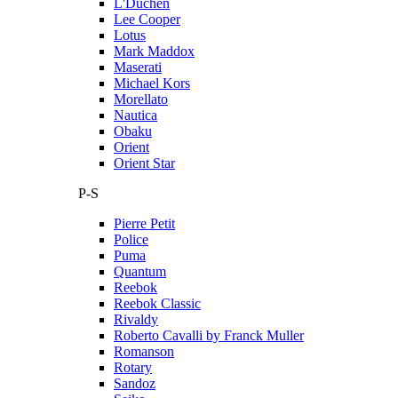
L'Duchen
Lee Cooper
Lotus
Mark Maddox
Maserati
Michael Kors
Morellato
Nautica
Obaku
Orient
Orient Star
P-S
Pierre Petit
Police
Puma
Quantum
Reebok
Reebok Classic
Rivaldy
Roberto Cavalli by Franck Muller
Romanson
Rotary
Sandoz