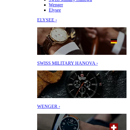
Wenger
Elysee
ELYSEE ›
SWISS MILITARY HANOVA ›
WENGER ›