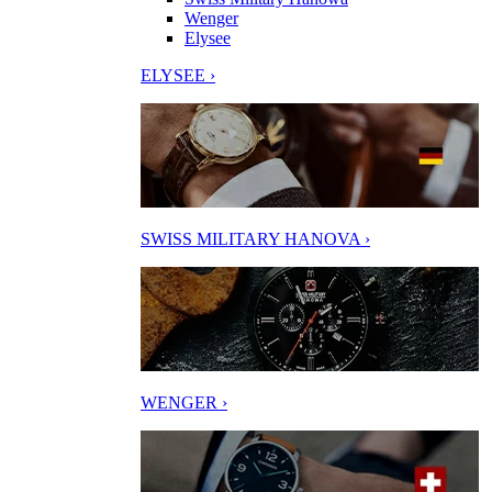
Wenger
Elysee
ELYSEE ›
SWISS MILITARY HANOVA ›
WENGER ›