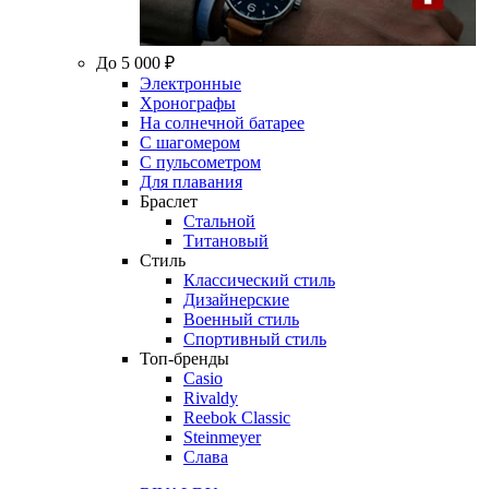
До 5 000 ₽
Электронные
Хронографы
На солнечной батарее
С шагомером
С пульсометром
Для плавания
Браслет
Стальной
Титановый
Стиль
Классический стиль
Дизайнерские
Военный стиль
Спортивный стиль
Топ-бренды
Casio
Rivaldy
Reebok Classic
Steinmeyer
Слава