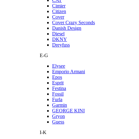
CAT
Cimier
Citizen
Cover
Cover Crazy Seconds
Danish Design
Diesel
DKNY
Dreyfuss
E-G
Elysee
Emporio Armani
Epos
Esprit
Festina
Fossil
Furla
Garmin
GEORGE KINI
Gryon
Guess
I-K