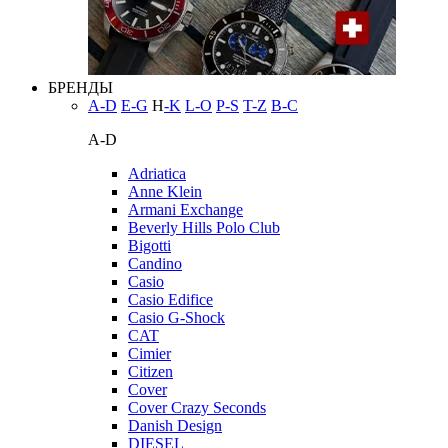
БРЕНДЫ
A-D
E-G
H
-K
L-O
P-S
T-Z
В-С
A-D
Adriatica
Anne Klein
Armani Exchange
Beverly Hills Polo Club
Bigotti
Candino
Casio
Casio Edifice
Casio G-Shock
CAT
Cimier
Citizen
Cover
Cover Crazy Seconds
Danish Design
DIESEL