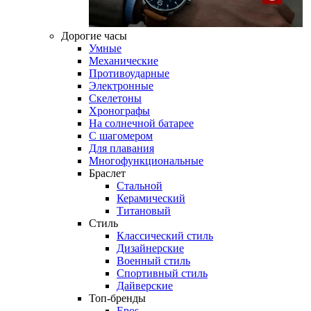
Дорогие часы
Умные
Механические
Противоударные
Электронные
Скелетоны
Хронографы
На солнечной батарее
С шагомером
Для плавания
Многофункциональные
Браслет
Стальной
Керамический
Титановый
Стиль
Классический стиль
Дизайнерские
Военный стиль
Спортивный стиль
Дайверские
Топ-бренды
Epos