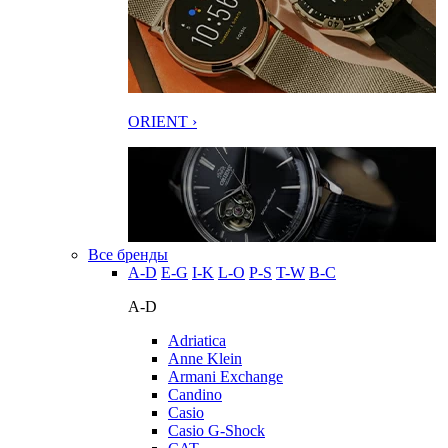
ORIENT ›
Все бренды
A-D
E-G
I-K
L-O
P-S
T-W
В-С
A-D
Adriatica
Anne Klein
Armani Exchange
Candino
Casio
Casio G-Shock