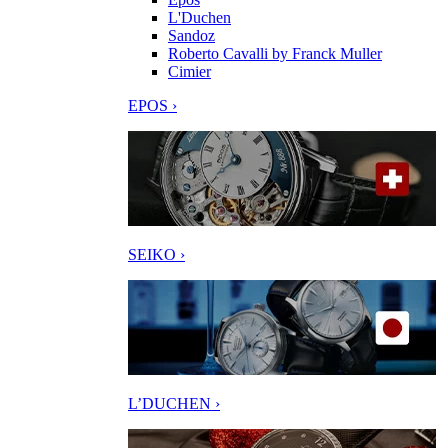
L'Duchen
Sandoz
Roberto Cavalli by Franck Muller
Cimier
EPOS ›
SEIKO ›
L’DUCHEN ›