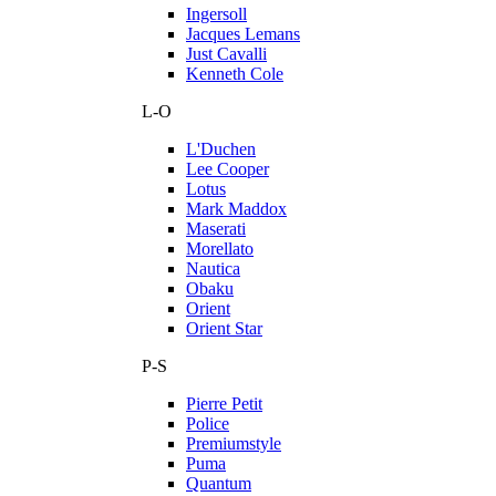
Ingersoll
Jacques Lemans
Just Cavalli
Kenneth Cole
L-O
L'Duchen
Lee Cooper
Lotus
Mark Maddox
Maserati
Morellato
Nautica
Obaku
Orient
Orient Star
P-S
Pierre Petit
Police
Premiumstyle
Puma
Quantum