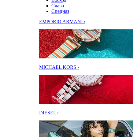
Восход
Слава
Спецназ
EMPORIO ARMANI ›
MICHAEL KORS ›
DIESEL ›