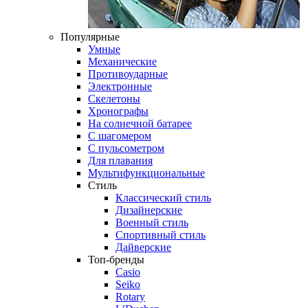
Популярные
Умные
Механические
Противоударные
Электронные
Скелетоны
Хронографы
На солнечной батарее
С шагомером
С пульсометром
Для плавания
Мультифункциональные
Стиль
Классический стиль
Дизайнерские
Военный стиль
Спортивный стиль
Дайверские
Топ-бренды
Casio
Seiko
Rotary