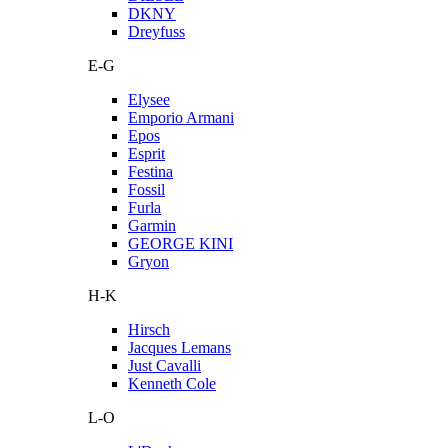
DKNY
Dreyfuss
E-G
Elysee
Emporio Armani
Epos
Esprit
Festina
Fossil
Furla
Garmin
GEORGE KINI
Gryon
H-K
Hirsch
Jacques Lemans
Just Cavalli
Kenneth Cole
L-O