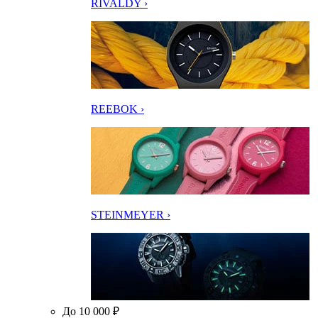
RIVALDY ›
REEBOK ›
STEINMEYER ›
До 10 000 ₽