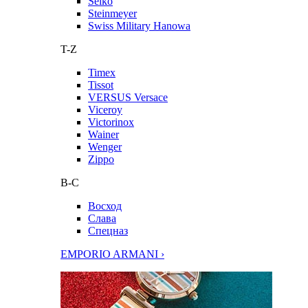
Seiko
Steinmeyer
Swiss Military Hanowa
T-Z
Timex
Tissot
VERSUS Versace
Viceroy
Victorinox
Wainer
Wenger
Zippo
В-С
Восход
Слава
Спецназ
EMPORIO ARMANI ›