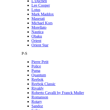
L'Duchen
Lee Cooper
Lotus
Mark Maddox
Maserati
Michael Kors
Morellato
Nautica
Obaku
Orient
Orient Star
P-S
Pierre Petit
Police
Puma
Quantum
Reebok
Reebok Classic
Rivaldy
Roberto Cavalli by Franck Muller
Romanson
Rotary
Sandoz