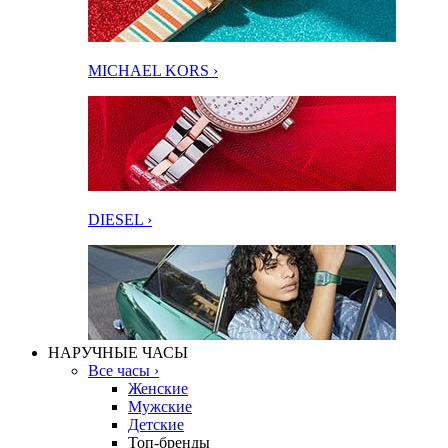
MICHAEL KORS ›
DIESEL ›
НАРУЧНЫЕ ЧАСЫ
Все часы ›
Женские
Мужские
Детские
Топ-бренды