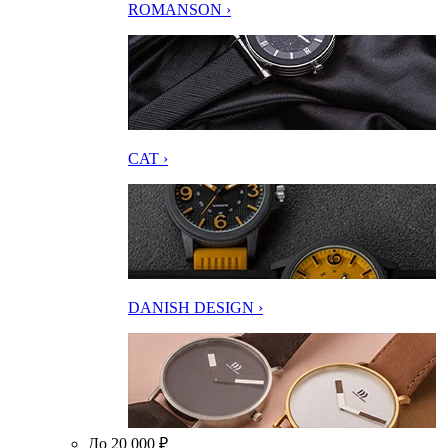
ROMANSON ›
CAT ›
DANISH DESIGN ›
До 20 000 ₽