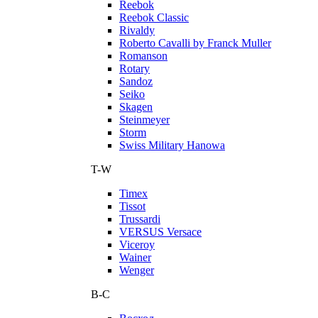
Reebok
Reebok Classic
Rivaldy
Roberto Cavalli by Franck Muller
Romanson
Rotary
Sandoz
Seiko
Skagen
Steinmeyer
Storm
Swiss Military Hanowa
T-W
Timex
Tissot
Trussardi
VERSUS Versace
Viceroy
Wainer
Wenger
В-С