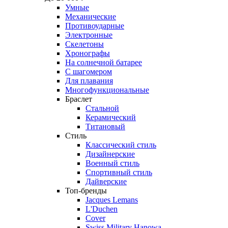
Умные
Механические
Противоударные
Электронные
Скелетоны
Хронографы
На солнечной батарее
С шагомером
Для плавания
Многофункциональные
Браслет
Стальной
Керамический
Титановый
Стиль
Классический стиль
Дизайнерские
Военный стиль
Спортивный стиль
Дайверские
Топ-бренды
Jacques Lemans
L'Duchen
Cover
Swiss Military Hanowa