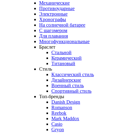
Механические
Противоударные
Электронные
Хронографы
На солнечной батарее
С шагомером
Для плавания
Многофункциональные
Браслет
Стальной
Керамический
Титановый
Стиль
Классический стиль
Дизайнерские
Военный стиль
Спортивный стиль
Топ-бренды
Danish Design
Romanson
Reebok
Mark Maddox
Casio
Gryon