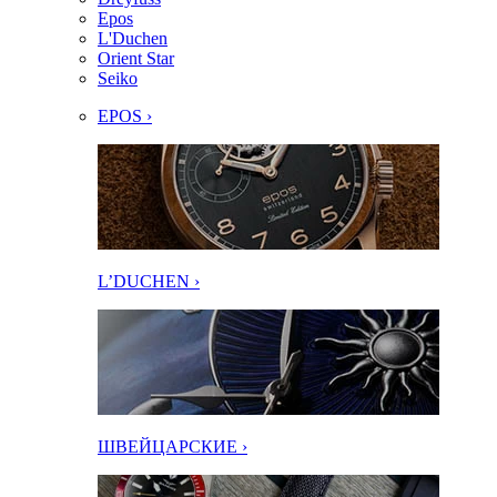
Epos
L'Duchen
Orient Star
Seiko
EPOS ›
L’DUCHEN ›
ШВЕЙЦАРСКИЕ ›