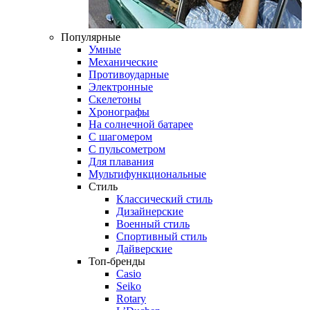
Популярные
Умные
Механические
Противоударные
Электронные
Скелетоны
Хронографы
На солнечной батарее
С шагомером
С пульсометром
Для плавания
Мультифункциональные
Стиль
Классический стиль
Дизайнерские
Военный стиль
Спортивный стиль
Дайверские
Топ-бренды
Casio
Seiko
Rotary