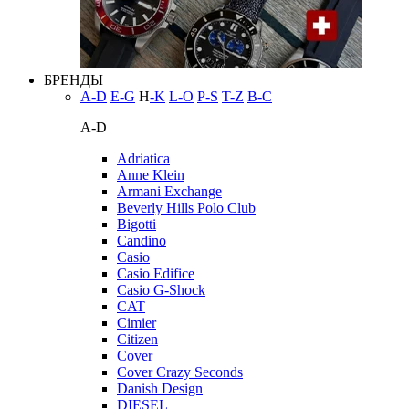
БРЕНДЫ
A-D
E-G
H
-K
L-O
P-S
T-Z
В-С
A-D
Adriatica
Anne Klein
Armani Exchange
Beverly Hills Polo Club
Bigotti
Candino
Casio
Casio Edifice
Casio G-Shock
CAT
Cimier
Citizen
Cover
Cover Crazy Seconds
Danish Design
DIESEL