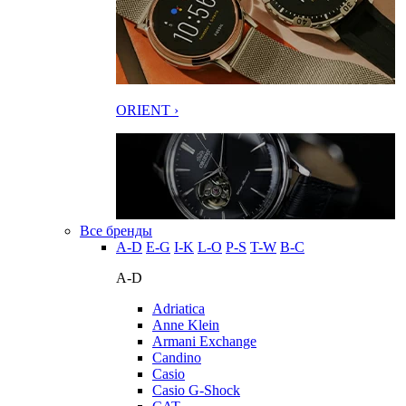
ORIENT ›
Все бренды
A-D
E-G
I-K
L-O
P-S
T-W
В-С
A-D
Adriatica
Anne Klein
Armani Exchange
Candino
Casio
Casio G-Shock