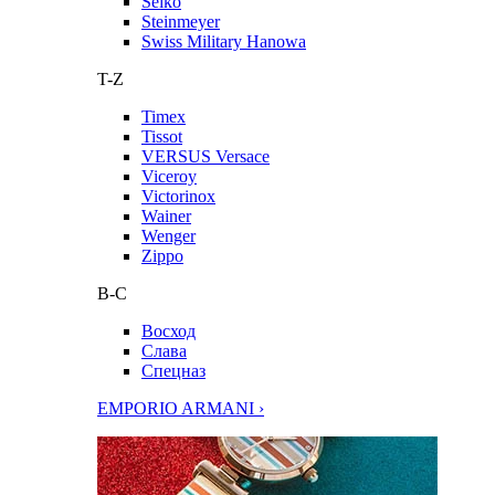
Seiko
Steinmeyer
Swiss Military Hanowa
T-Z
Timex
Tissot
VERSUS Versace
Viceroy
Victorinox
Wainer
Wenger
Zippo
В-С
Восход
Слава
Спецназ
EMPORIO ARMANI ›