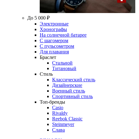
До 5 000 ₽
Электронные
Хронографы
На солнечной батарее
С шагомером
С пульсометром
Для плавания
Браслет
Стальной
Титановый
Стиль
Классический стиль
Дизайнерские
Военный стиль
Спортивный стиль
Топ-бренды
Casio
Rivaldy
Reebok Classic
Steinmeyer
Слава