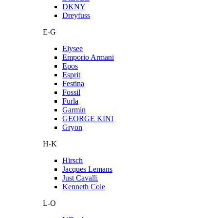
DKNY
Dreyfuss
E-G
Elysee
Emporio Armani
Epos
Esprit
Festina
Fossil
Furla
Garmin
GEORGE KINI
Gryon
H-K
Hirsch
Jacques Lemans
Just Cavalli
Kenneth Cole
L-O