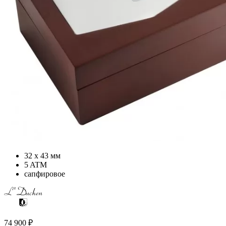
32 х 43 мм
5 ATM
сапфировое
74 900
₽