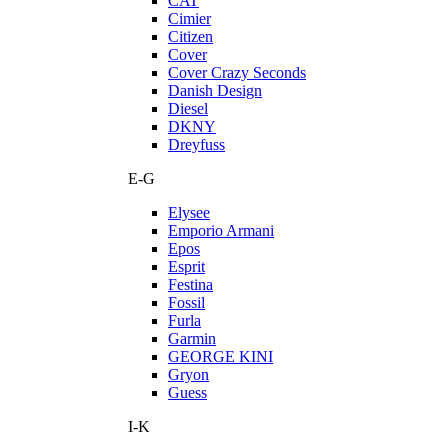
CAT
Cimier
Citizen
Cover
Cover Crazy Seconds
Danish Design
Diesel
DKNY
Dreyfuss
E-G
Elysee
Emporio Armani
Epos
Esprit
Festina
Fossil
Furla
Garmin
GEORGE KINI
Gryon
Guess
I-K