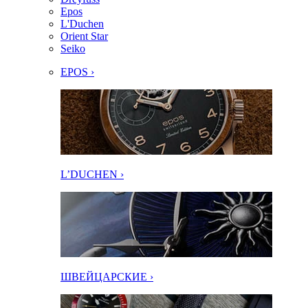
Epos
L'Duchen
Orient Star
Seiko
EPOS ›
L’DUCHEN ›
ШВЕЙЦАРСКИЕ ›