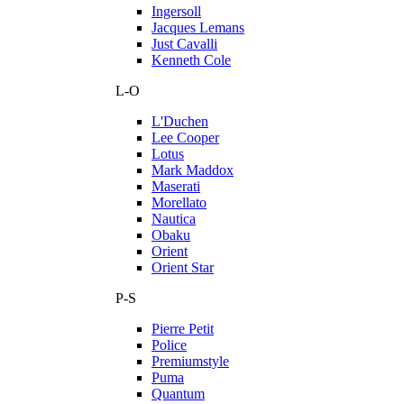
Ingersoll
Jacques Lemans
Just Cavalli
Kenneth Cole
L-O
L'Duchen
Lee Cooper
Lotus
Mark Maddox
Maserati
Morellato
Nautica
Obaku
Orient
Orient Star
P-S
Pierre Petit
Police
Premiumstyle
Puma
Quantum