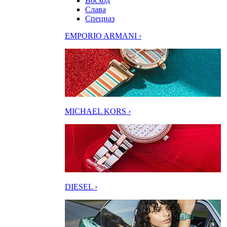
Восход
Слава
Спецназ
EMPORIO ARMANI ›
MICHAEL KORS ›
DIESEL ›