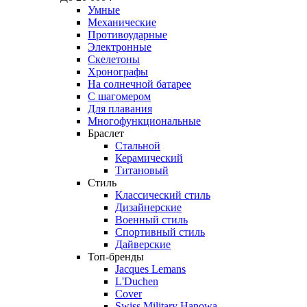
Умные
Механические
Противоударные
Электронные
Скелетоны
Хронографы
На солнечной батарее
С шагомером
Для плавания
Многофункциональные
Браслет
Стальной
Керамический
Титановый
Стиль
Классический стиль
Дизайнерские
Военный стиль
Спортивный стиль
Дайверские
Топ-бренды
Jacques Lemans
L'Duchen
Cover
Swiss Military Hanowa