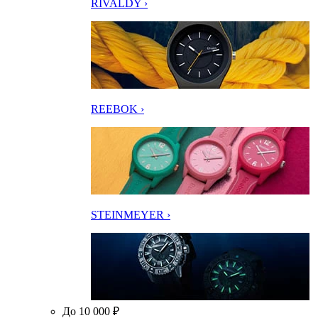
RIVALDY ›
REEBOK ›
STEINMEYER ›
До 10 000 ₽