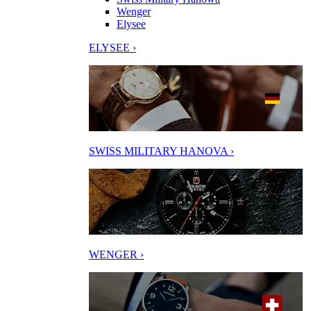
Wenger
Elysee
ELYSEE ›
SWISS MILITARY HANOVA ›
WENGER ›