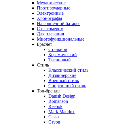
Механические
Противоударные
Электронные
Хронографы
На солнечной батарее
С шагомером
Для плавания
Многофункциональные
Браслет
Стальной
Керамический
Титановый
Стиль
Классический стиль
Дизайнерские
Военный стиль
Спортивный стиль
Топ-бренды
Danish Design
Romanson
Reebok
Mark Maddox
Casio
Gryon