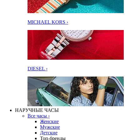
MICHAEL KORS ›
DIESEL ›
НАРУЧНЫЕ ЧАСЫ
Все часы ›
Женские
Мужские
Детские
Топ-бренды