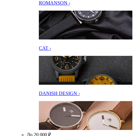
ROMANSON ›
CAT ›
DANISH DESIGN ›
До 20 000 ₽