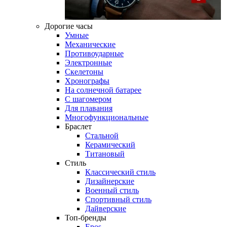
Дорогие часы
Умные
Механические
Противоударные
Электронные
Скелетоны
Хронографы
На солнечной батарее
С шагомером
Для плавания
Многофункциональные
Браслет
Стальной
Керамический
Титановый
Стиль
Классический стиль
Дизайнерские
Военный стиль
Спортивный стиль
Дайверские
Топ-бренды
Epos