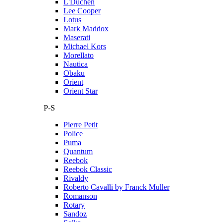
L'Duchen
Lee Cooper
Lotus
Mark Maddox
Maserati
Michael Kors
Morellato
Nautica
Obaku
Orient
Orient Star
P-S
Pierre Petit
Police
Puma
Quantum
Reebok
Reebok Classic
Rivaldy
Roberto Cavalli by Franck Muller
Romanson
Rotary
Sandoz