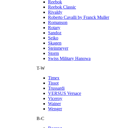
Reebok
Reebok Classic
Rivaldy
Roberto Cavalli by Franck Muller
Romanson
Rotary
Sandoz
Seiko
Skagen
Steinmeyer
Storm
Swiss Military Hanowa
T-W
Timex
Tissot
Trussardi
VERSUS Versace
Viceroy
Wainer
Wenger
В-С