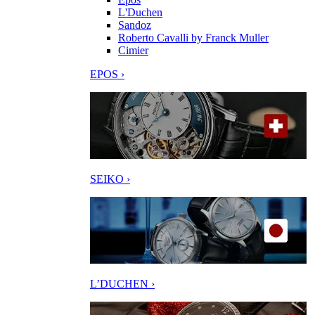
L'Duchen
Sandoz
Roberto Cavalli by Franck Muller
Cimier
EPOS ›
SEIKO ›
L’DUCHEN ›