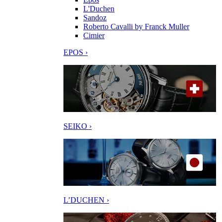
L'Duchen
Sandoz
Roberto Cavalli by Franck Muller
Cimier
EPOS ›
SEIKO ›
L’DUCHEN ›