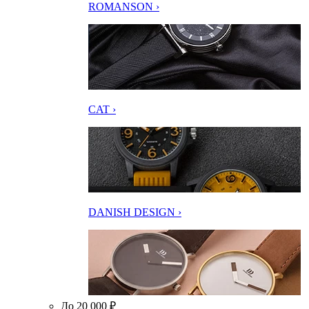
ROMANSON ›
CAT ›
DANISH DESIGN ›
До 20 000 ₽