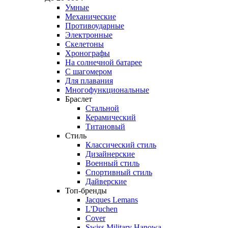
Умные
Механические
Противоударные
Электронные
Скелетоны
Хронографы
На солнечной батарее
С шагомером
Для плавания
Многофункциональные
Браслет
Стальной
Керамический
Титановый
Стиль
Классический стиль
Дизайнерские
Военный стиль
Спортивный стиль
Дайверские
Топ-бренды
Jacques Lemans
L'Duchen
Cover
Swiss Military Hanowa