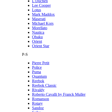
L'Duchen
Lee Cooper
Lotus
Mark Maddox
Maserati
Michael Kors
Morellato
Nautica
Obaku
Orient
Orient Star
P-S
Pierre Petit
Police
Puma
Quantum
Reebok
Reebok Classic
Rivaldy
Roberto Cavalli by Franck Muller
Romanson
Rotary
Sandoz