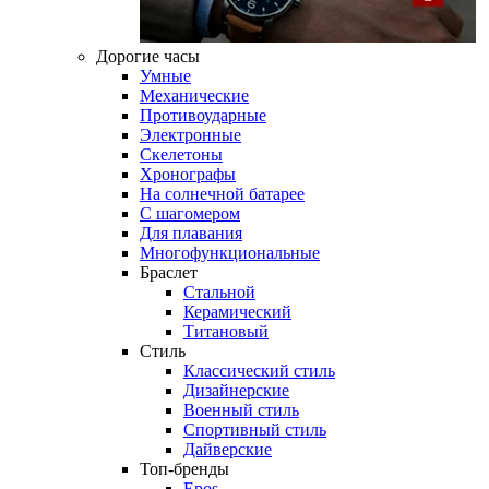
Дорогие часы
Умные
Механические
Противоударные
Электронные
Скелетоны
Хронографы
На солнечной батарее
С шагомером
Для плавания
Многофункциональные
Браслет
Стальной
Керамический
Титановый
Стиль
Классический стиль
Дизайнерские
Военный стиль
Спортивный стиль
Дайверские
Топ-бренды
Epos