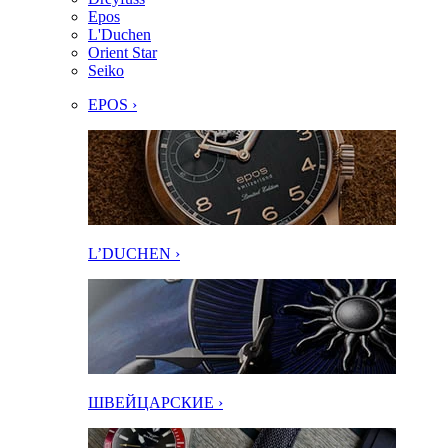
Epos
L'Duchen
Orient Star
Seiko
EPOS ›
L’DUCHEN ›
ШВЕЙЦАРСКИЕ ›