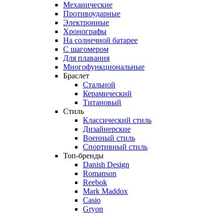
Механические
Противоударные
Электронные
Хронографы
На солнечной батарее
С шагомером
Для плавания
Многофункциональные
Браслет
Стальной
Керамический
Титановый
Стиль
Классический стиль
Дизайнерские
Военный стиль
Спортивный стиль
Топ-бренды
Danish Design
Romanson
Reebok
Mark Maddox
Casio
Gryon