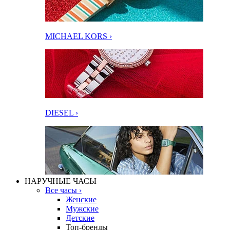
MICHAEL KORS ›
DIESEL ›
НАРУЧНЫЕ ЧАСЫ
Все часы ›
Женские
Мужские
Детские
Топ-бренды