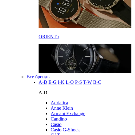
ORIENT ›
Все бренды
A-D
E-G
I-K
L-O
P-S
T-W
В-С
A-D
Adriatica
Anne Klein
Armani Exchange
Candino
Casio
Casio G-Shock