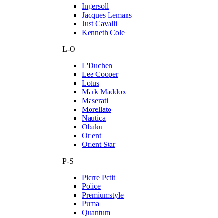
Ingersoll
Jacques Lemans
Just Cavalli
Kenneth Cole
L-O
L'Duchen
Lee Cooper
Lotus
Mark Maddox
Maserati
Morellato
Nautica
Obaku
Orient
Orient Star
P-S
Pierre Petit
Police
Premiumstyle
Puma
Quantum