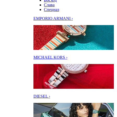
Восход
Слава
Спецназ
EMPORIO ARMANI ›
MICHAEL KORS ›
DIESEL ›