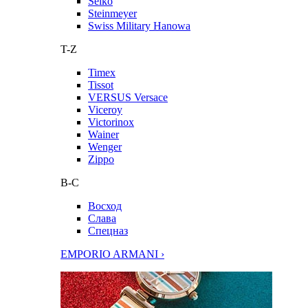
Seiko
Steinmeyer
Swiss Military Hanowa
T-Z
Timex
Tissot
VERSUS Versace
Viceroy
Victorinox
Wainer
Wenger
Zippo
В-С
Восход
Слава
Спецназ
EMPORIO ARMANI ›