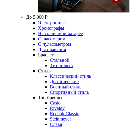
До 5 000 ₽
Электронные
Хронографы
На солнечной батарее
С шагомером
С пульсометром
Для плавания
Браслет
Стальной
Титановый
Стиль
Классический стиль
Дизайнерские
Военный стиль
Спортивный стиль
Топ-бренды
Casio
Rivaldy
Reebok Classic
Steinmeyer
Слава