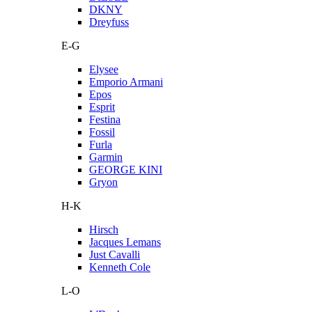
DKNY
Dreyfuss
E-G
Elysee
Emporio Armani
Epos
Esprit
Festina
Fossil
Furla
Garmin
GEORGE KINI
Gryon
H-K
Hirsch
Jacques Lemans
Just Cavalli
Kenneth Cole
L-O