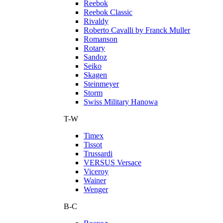
Reebok
Reebok Classic
Rivaldy
Roberto Cavalli by Franck Muller
Romanson
Rotary
Sandoz
Seiko
Skagen
Steinmeyer
Storm
Swiss Military Hanowa
T-W
Timex
Tissot
Trussardi
VERSUS Versace
Viceroy
Wainer
Wenger
В-С