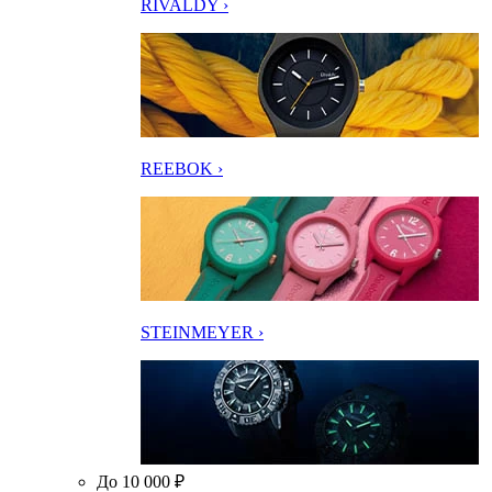
RIVALDY ›
REEBOK ›
STEINMEYER ›
До 10 000 ₽