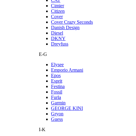
CAT
Cimier
Citizen
Cover
Cover Crazy Seconds
Danish Design
Diesel
DKNY
Dreyfuss
E-G
Elysee
Emporio Armani
Epos
Esprit
Festina
Fossil
Furla
Garmin
GEORGE KINI
Gryon
Guess
I-K