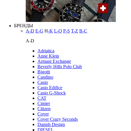
БРЕНДЫ
A-D
E-G
H
-K
L-O
P-S
T-Z
В-С
A-D
Adriatica
Anne Klein
Armani Exchange
Beverly Hills Polo Club
Bigotti
Candino
Casio
Casio Edifice
Casio G-Shock
CAT
Cimier
Citizen
Cover
Cover Crazy Seconds
Danish Design
DIESEL