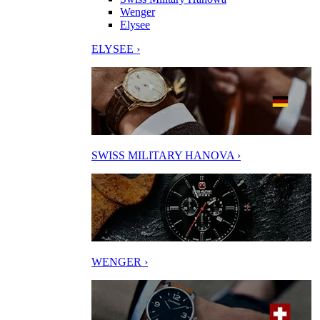
Wenger
Elysee
ELYSEE ›
SWISS MILITARY HANOVA ›
WENGER ›