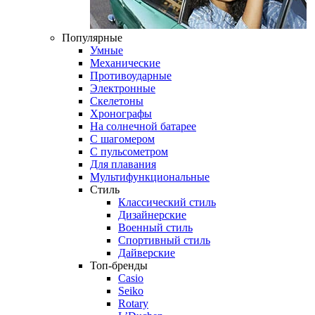
Популярные
Умные
Механические
Противоударные
Электронные
Скелетоны
Хронографы
На солнечной батарее
С шагомером
С пульсометром
Для плавания
Мультифункциональные
Стиль
Классический стиль
Дизайнерские
Военный стиль
Спортивный стиль
Дайверские
Топ-бренды
Casio
Seiko
Rotary