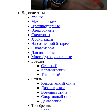
Дорогие часы
Умные
Механические
Противоударные
Электронные
Скелетоны
Хронографы
На солнечной батарее
С шагомером
Для плавания
Многофункциональные
Браслет
Стальной
Керамический
Титановый
Стиль
Классический стиль
Дизайнерские
Военный стиль
Спортивный стиль
Дайверские
Топ-бренды
Epos