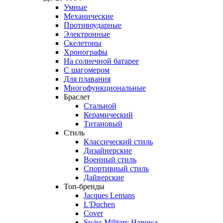
Умные
Механические
Противоударные
Электронные
Скелетоны
Хронографы
На солнечной батарее
С шагомером
Для плавания
Многофункциональные
Браслет
Стальной
Керамический
Титановый
Стиль
Классический стиль
Дизайнерские
Военный стиль
Спортивный стиль
Дайверские
Топ-бренды
Jacques Lemans
L'Duchen
Cover
Swiss Military Hanowa