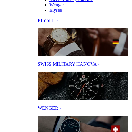
Wenger
Elysee
ELYSEE ›
SWISS MILITARY HANOVA ›
WENGER ›