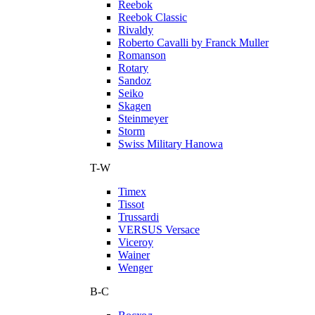
Reebok
Reebok Classic
Rivaldy
Roberto Cavalli by Franck Muller
Romanson
Rotary
Sandoz
Seiko
Skagen
Steinmeyer
Storm
Swiss Military Hanowa
T-W
Timex
Tissot
Trussardi
VERSUS Versace
Viceroy
Wainer
Wenger
В-С