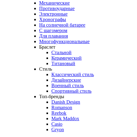
Механические
Противоударные
Электронные
Хронографы
На солнечной батарее
С шагомером
Для плавания
Многофункциональные
Браслет
Стальной
Керамический
Титановый
Стиль
Классический стиль
Дизайнерские
Военный стиль
Спортивный стиль
Топ-бренды
Danish Design
Romanson
Reebok
Mark Maddox
Casio
Gryon