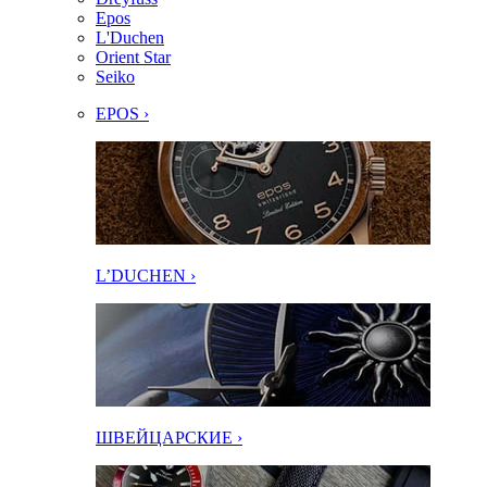
Epos
L'Duchen
Orient Star
Seiko
EPOS ›
L’DUCHEN ›
ШВЕЙЦАРСКИЕ ›