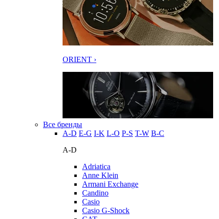
ORIENT ›
Все бренды
A-D
E-G
I-K
L-O
P-S
T-W
В-С
A-D
Adriatica
Anne Klein
Armani Exchange
Candino
Casio
Casio G-Shock