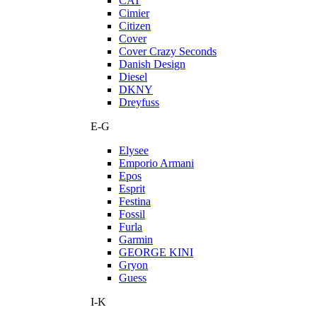
CAT
Cimier
Citizen
Cover
Cover Crazy Seconds
Danish Design
Diesel
DKNY
Dreyfuss
E-G
Elysee
Emporio Armani
Epos
Esprit
Festina
Fossil
Furla
Garmin
GEORGE KINI
Gryon
Guess
I-K