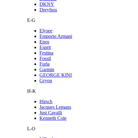
DKNY
Dreyfuss
E-G
Elysee
Emporio Armani
Epos
Esprit
Festina
Fossil
Furla
Garmin
GEORGE KINI
Gryon
H-K
Hirsch
Jacques Lemans
Just Cavalli
Kenneth Cole
L-O