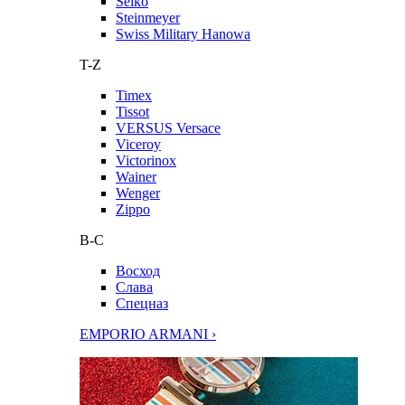
Seiko
Steinmeyer
Swiss Military Hanowa
T-Z
Timex
Tissot
VERSUS Versace
Viceroy
Victorinox
Wainer
Wenger
Zippo
В-С
Восход
Слава
Спецназ
EMPORIO ARMANI ›