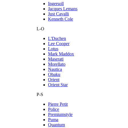
Ingersoll
Jacques Lemans
Just Cavalli
Kenneth Cole
L-O
L'Duchen
Lee Cooper
Lotus
Mark Maddox
Maserati
Morellato
Nautica
Obaku
Orient
Orient Star
P-S
Pierre Petit
Police
Premiumstyle
Puma
Quantum