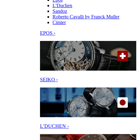
L'Duchen
Sandoz
Roberto Cavalli by Franck Muller
Cimier
EPOS ›
SEIKO ›
L’DUCHEN ›