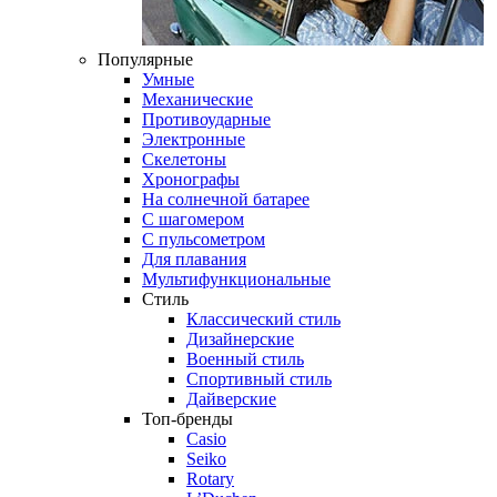
Популярные
Умные
Механические
Противоударные
Электронные
Скелетоны
Хронографы
На солнечной батарее
С шагомером
С пульсометром
Для плавания
Мультифункциональные
Стиль
Классический стиль
Дизайнерские
Военный стиль
Спортивный стиль
Дайверские
Топ-бренды
Casio
Seiko
Rotary