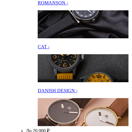
ROMANSON ›
CAT ›
DANISH DESIGN ›
До 20 000 ₽