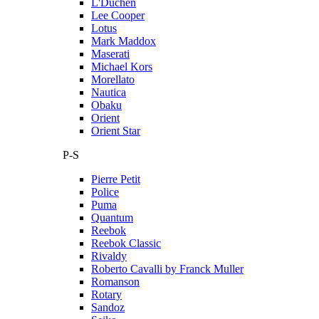
L'Duchen
Lee Cooper
Lotus
Mark Maddox
Maserati
Michael Kors
Morellato
Nautica
Obaku
Orient
Orient Star
P-S
Pierre Petit
Police
Puma
Quantum
Reebok
Reebok Classic
Rivaldy
Roberto Cavalli by Franck Muller
Romanson
Rotary
Sandoz