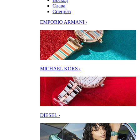
Восход
Слава
Спецназ
EMPORIO ARMANI ›
MICHAEL KORS ›
DIESEL ›