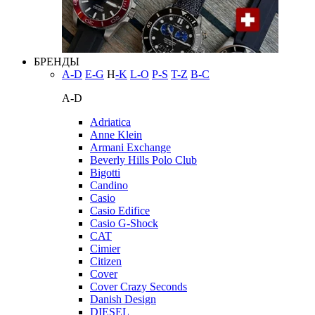
БРЕНДЫ
A-D
E-G
H
-K
L-O
P-S
T-Z
В-С
A-D
Adriatica
Anne Klein
Armani Exchange
Beverly Hills Polo Club
Bigotti
Candino
Casio
Casio Edifice
Casio G-Shock
CAT
Cimier
Citizen
Cover
Cover Crazy Seconds
Danish Design
DIESEL