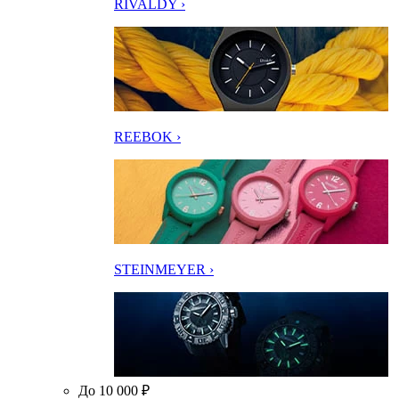
RIVALDY ›
REEBOK ›
STEINMEYER ›
До 10 000 ₽