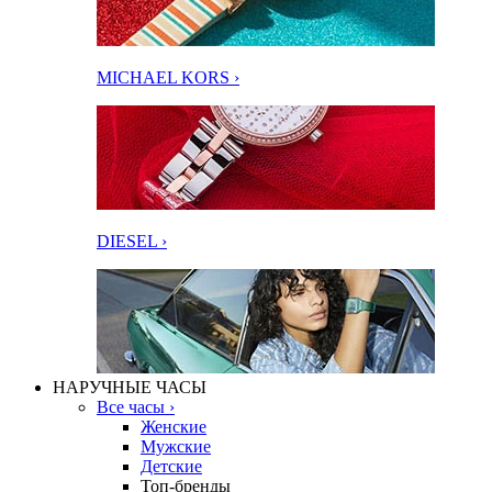
MICHAEL KORS ›
DIESEL ›
НАРУЧНЫЕ ЧАСЫ
Все часы ›
Женские
Мужские
Детские
Топ-бренды