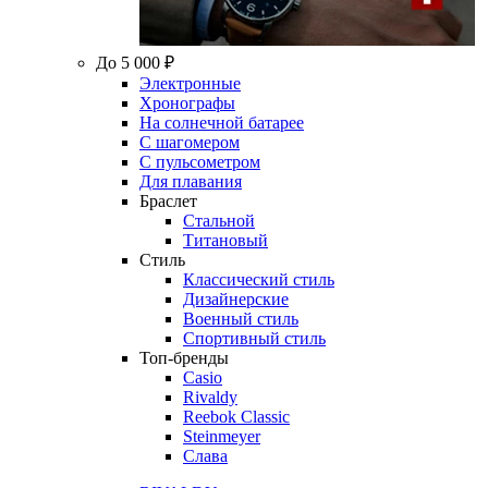
До 5 000 ₽
Электронные
Хронографы
На солнечной батарее
С шагомером
С пульсометром
Для плавания
Браслет
Стальной
Титановый
Стиль
Классический стиль
Дизайнерские
Военный стиль
Спортивный стиль
Топ-бренды
Casio
Rivaldy
Reebok Classic
Steinmeyer
Слава