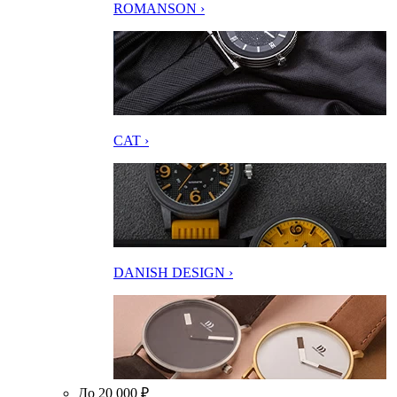
ROMANSON ›
CAT ›
DANISH DESIGN ›
До 20 000 ₽