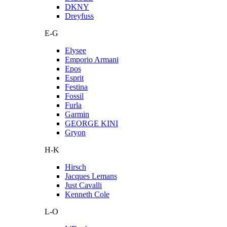
DKNY
Dreyfuss
E-G
Elysee
Emporio Armani
Epos
Esprit
Festina
Fossil
Furla
Garmin
GEORGE KINI
Gryon
H-K
Hirsch
Jacques Lemans
Just Cavalli
Kenneth Cole
L-O