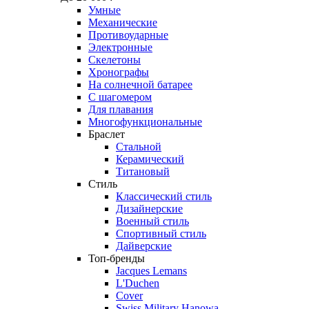
Умные
Механические
Противоударные
Электронные
Скелетоны
Хронографы
На солнечной батарее
С шагомером
Для плавания
Многофункциональные
Браслет
Стальной
Керамический
Титановый
Стиль
Классический стиль
Дизайнерские
Военный стиль
Спортивный стиль
Дайверские
Топ-бренды
Jacques Lemans
L'Duchen
Cover
Swiss Military Hanowa