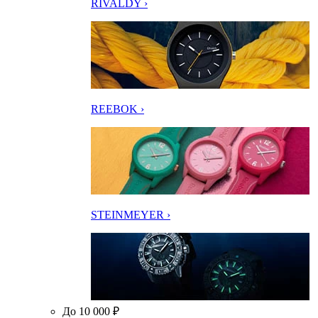
RIVALDY ›
REEBOK ›
STEINMEYER ›
До 10 000 ₽