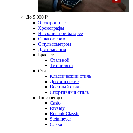
До 5 000 ₽
Электронные
Хронографы
На солнечной батарее
С шагомером
С пульсометром
Для плавания
Браслет
Стальной
Титановый
Стиль
Классический стиль
Дизайнерские
Военный стиль
Спортивный стиль
Топ-бренды
Casio
Rivaldy
Reebok Classic
Steinmeyer
Слава