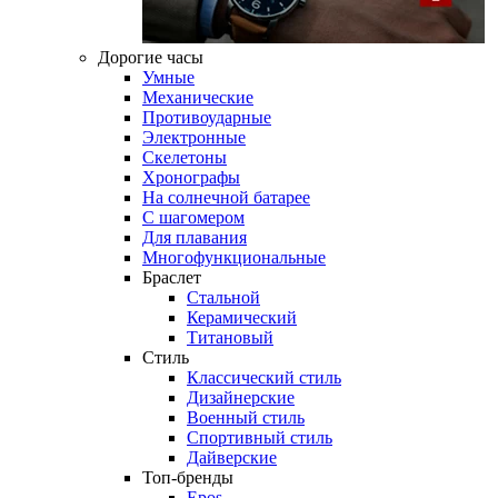
Дорогие часы
Умные
Механические
Противоударные
Электронные
Скелетоны
Хронографы
На солнечной батарее
С шагомером
Для плавания
Многофункциональные
Браслет
Стальной
Керамический
Титановый
Стиль
Классический стиль
Дизайнерские
Военный стиль
Спортивный стиль
Дайверские
Топ-бренды
Epos