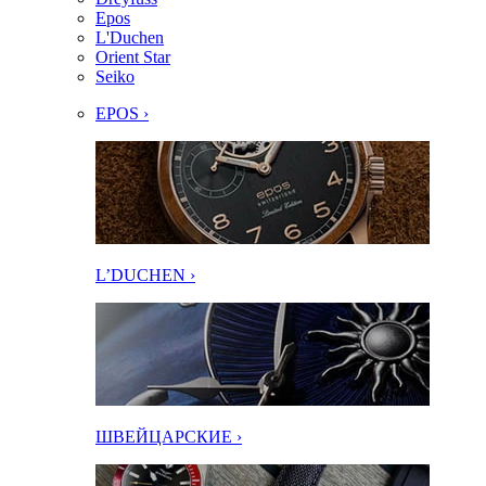
Epos
L'Duchen
Orient Star
Seiko
EPOS ›
L’DUCHEN ›
ШВЕЙЦАРСКИЕ ›