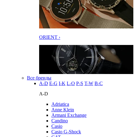
ORIENT ›
Все бренды
A-D
E-G
I-K
L-O
P-S
T-W
В-С
A-D
Adriatica
Anne Klein
Armani Exchange
Candino
Casio
Casio G-Shock