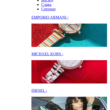
Восход
Слава
Спецназ
EMPORIO ARMANI ›
MICHAEL KORS ›
DIESEL ›