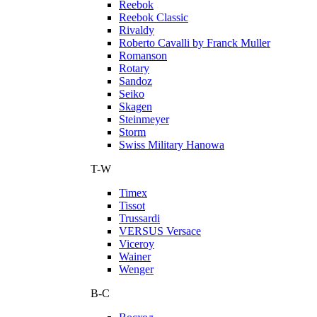
Reebok
Reebok Classic
Rivaldy
Roberto Cavalli by Franck Muller
Romanson
Rotary
Sandoz
Seiko
Skagen
Steinmeyer
Storm
Swiss Military Hanowa
T-W
Timex
Tissot
Trussardi
VERSUS Versace
Viceroy
Wainer
Wenger
В-С