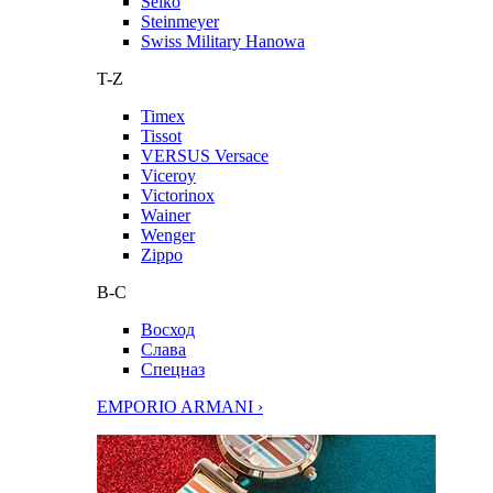
Seiko
Steinmeyer
Swiss Military Hanowa
T-Z
Timex
Tissot
VERSUS Versace
Viceroy
Victorinox
Wainer
Wenger
Zippo
В-С
Восход
Слава
Спецназ
EMPORIO ARMANI ›