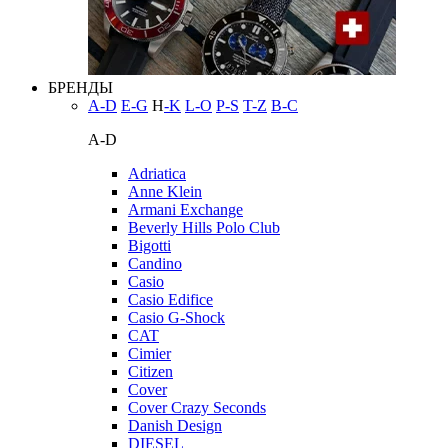
БРЕНДЫ
A-D
E-G
H
-K
L-O
P-S
T-Z
В-С
A-D
Adriatica
Anne Klein
Armani Exchange
Beverly Hills Polo Club
Bigotti
Candino
Casio
Casio Edifice
Casio G-Shock
CAT
Cimier
Citizen
Cover
Cover Crazy Seconds
Danish Design
DIESEL