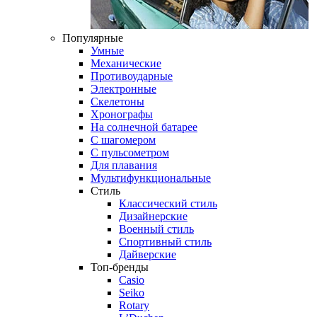
Популярные
Умные
Механические
Противоударные
Электронные
Скелетоны
Хронографы
На солнечной батарее
С шагомером
С пульсометром
Для плавания
Мультифункциональные
Стиль
Классический стиль
Дизайнерские
Военный стиль
Спортивный стиль
Дайверские
Топ-бренды
Casio
Seiko
Rotary