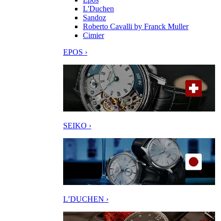
L'Duchen
Sandoz
Roberto Cavalli by Franck Muller
Cimier
EPOS ›
SEIKO ›
L’DUCHEN ›