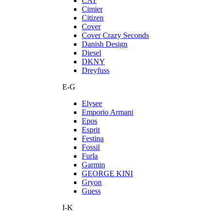
CAT
Cimier
Citizen
Cover
Cover Crazy Seconds
Danish Design
Diesel
DKNY
Dreyfuss
E-G
Elysee
Emporio Armani
Epos
Esprit
Festina
Fossil
Furla
Garmin
GEORGE KINI
Gryon
Guess
I-K