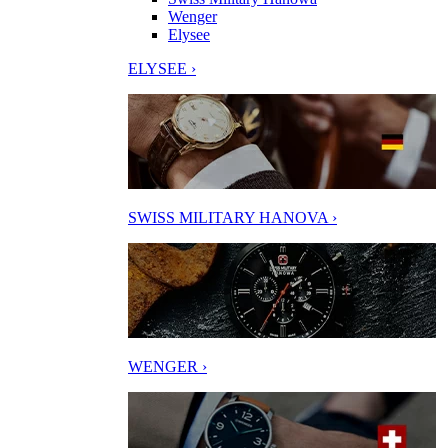
Wenger
Elysee
ELYSEE ›
SWISS MILITARY HANOVA ›
WENGER ›