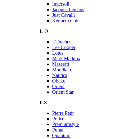
Ingersoll
Jacques Lemans
Just Cavalli
Kenneth Cole
L-O
L'Duchen
Lee Cooper
Lotus
Mark Maddox
Maserati
Morellato
Nautica
Obaku
Orient
Orient Star
P-S
Pierre Petit
Police
Premiumstyle
Puma
Quantum