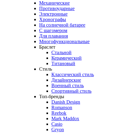
Механические
Противоударные
Электронные
Хронографы
На солнечной батарее
С шагомером
Для плавания
Многофункциональные
Браслет
Стальной
Керамический
Титановый
Стиль
Классический стиль
Дизайнерские
Военный стиль
Спортивный стиль
Топ-бренды
Danish Design
Romanson
Reebok
Mark Maddox
Casio
Gryon