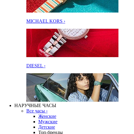
MICHAEL KORS ›
DIESEL ›
НАРУЧНЫЕ ЧАСЫ
Все часы ›
Женские
Мужские
Детские
Топ-бренды