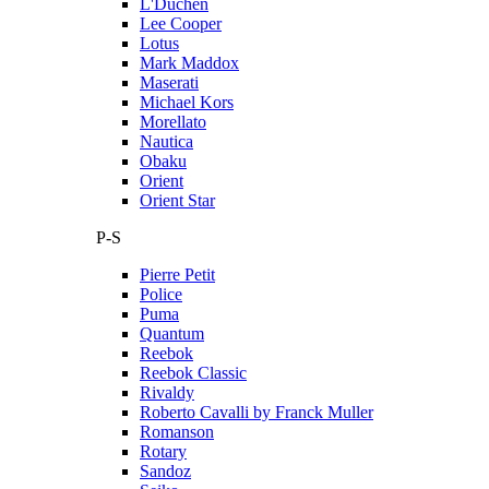
L'Duchen
Lee Cooper
Lotus
Mark Maddox
Maserati
Michael Kors
Morellato
Nautica
Obaku
Orient
Orient Star
P-S
Pierre Petit
Police
Puma
Quantum
Reebok
Reebok Classic
Rivaldy
Roberto Cavalli by Franck Muller
Romanson
Rotary
Sandoz