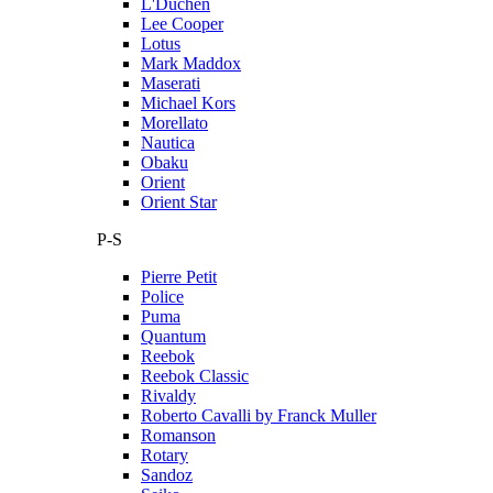
L'Duchen
Lee Cooper
Lotus
Mark Maddox
Maserati
Michael Kors
Morellato
Nautica
Obaku
Orient
Orient Star
P-S
Pierre Petit
Police
Puma
Quantum
Reebok
Reebok Classic
Rivaldy
Roberto Cavalli by Franck Muller
Romanson
Rotary
Sandoz