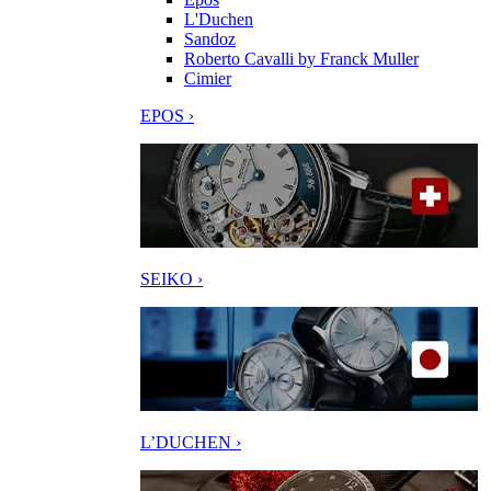
L'Duchen
Sandoz
Roberto Cavalli by Franck Muller
Cimier
EPOS ›
SEIKO ›
L’DUCHEN ›