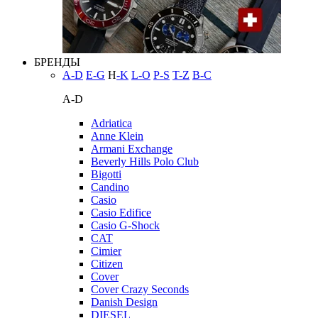
БРЕНДЫ
A-D
E-G
H
-K
L-O
P-S
T-Z
В-С
A-D
Adriatica
Anne Klein
Armani Exchange
Beverly Hills Polo Club
Bigotti
Candino
Casio
Casio Edifice
Casio G-Shock
CAT
Cimier
Citizen
Cover
Cover Crazy Seconds
Danish Design
DIESEL