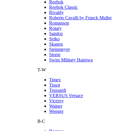
Reebok
Reebok Classic
Rivaldy
Roberto Cavalli by Franck Muller
Romanson
Rotary
Sandoz
Seiko
Skagen
Steinmeyer
Storm
Swiss Military Hanowa
T-W
Timex
Tissot
Trussardi
VERSUS Versace
Viceroy
Wainer
Wenger
В-С