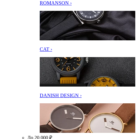
ROMANSON ›
CAT ›
DANISH DESIGN ›
До 20 000 ₽