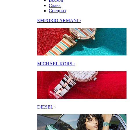
Восход
Слава
Спецназ
EMPORIO ARMANI ›
MICHAEL KORS ›
DIESEL ›