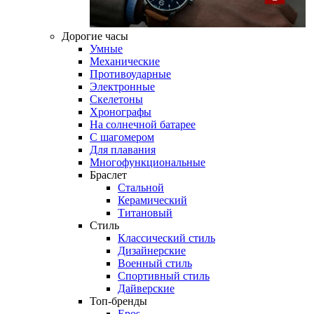
Дорогие часы
Умные
Механические
Противоударные
Электронные
Скелетоны
Хронографы
На солнечной батарее
С шагомером
Для плавания
Многофункциональные
Браслет
Стальной
Керамический
Титановый
Стиль
Классический стиль
Дизайнерские
Военный стиль
Спортивный стиль
Дайверские
Топ-бренды
Epos