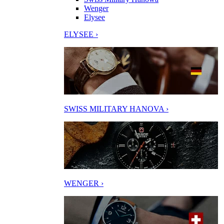
Wenger
Elysee
ELYSEE ›
SWISS MILITARY HANOVA ›
WENGER ›