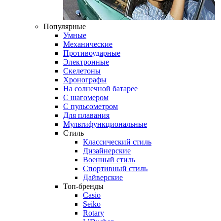
Популярные
Умные
Механические
Противоударные
Электронные
Скелетоны
Хронографы
На солнечной батарее
С шагомером
С пульсометром
Для плавания
Мультифункциональные
Стиль
Классический стиль
Дизайнерские
Военный стиль
Спортивный стиль
Дайверские
Топ-бренды
Casio
Seiko
Rotary