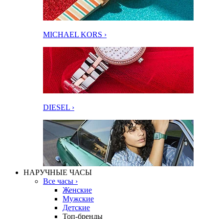
MICHAEL KORS ›
DIESEL ›
НАРУЧНЫЕ ЧАСЫ
Все часы ›
Женские
Мужские
Детские
Топ-бренды