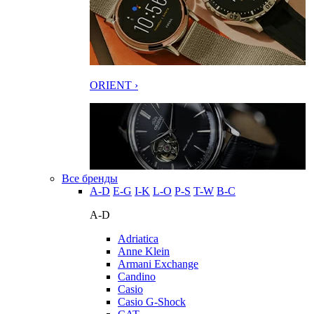
ORIENT ›
Все бренды
A-D
E-G
I-K
L-O
P-S
T-W
В-С
A-D
Adriatica
Anne Klein
Armani Exchange
Candino
Casio
Casio G-Shock