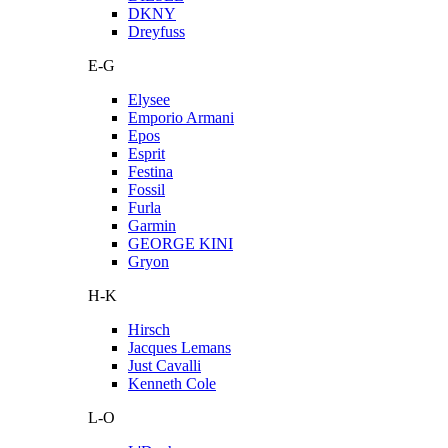
DKNY
Dreyfuss
E-G
Elysee
Emporio Armani
Epos
Esprit
Festina
Fossil
Furla
Garmin
GEORGE KINI
Gryon
H-K
Hirsch
Jacques Lemans
Just Cavalli
Kenneth Cole
L-O