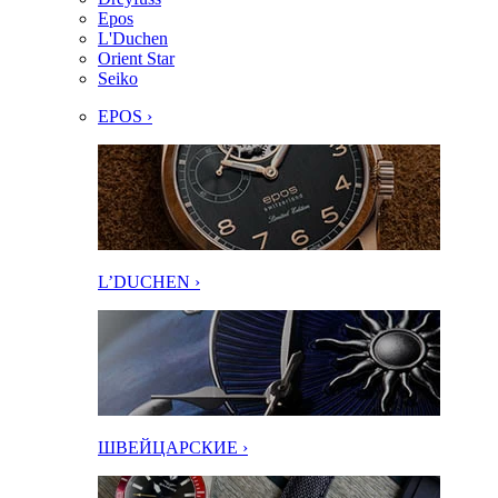
Epos
L'Duchen
Orient Star
Seiko
EPOS ›
L’DUCHEN ›
ШВЕЙЦАРСКИЕ ›