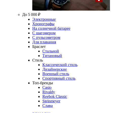
До 5 000 ₽
Электронные
Хронографы
На солнечной батарее
С шагомером
С пульсометром
Для плавания
Браслет
Стальной
Титановый
Стиль
Классический стиль
Дизайнерские
Военный стиль
Спортивный стиль
Топ-бренды
Casio
Rivaldy
Reebok Classic
Steinmeyer
Слава