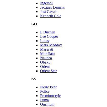
Ingersoll
Jacques Lemans
Just Cavalli
Kenneth Cole
L-O
L'Duchen
Lee Cooper
Lotus
Mark Maddox
Maserati
Morellato
Nautica
Obaku
Orient
Orient Star
P-S
Pierre Petit
Police
Premiumstyle
Puma
Quantum