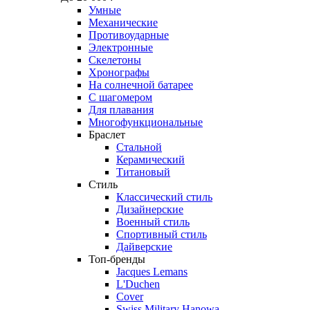
Умные
Механические
Противоударные
Электронные
Скелетоны
Хронографы
На солнечной батарее
С шагомером
Для плавания
Многофункциональные
Браслет
Стальной
Керамический
Титановый
Стиль
Классический стиль
Дизайнерские
Военный стиль
Спортивный стиль
Дайверские
Топ-бренды
Jacques Lemans
L'Duchen
Cover
Swiss Military Hanowa