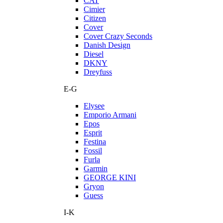
CAT
Cimier
Citizen
Cover
Cover Crazy Seconds
Danish Design
Diesel
DKNY
Dreyfuss
E-G
Elysee
Emporio Armani
Epos
Esprit
Festina
Fossil
Furla
Garmin
GEORGE KINI
Gryon
Guess
I-K