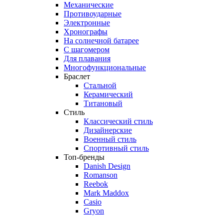
Механические
Противоударные
Электронные
Хронографы
На солнечной батарее
С шагомером
Для плавания
Многофункциональные
Браслет
Стальной
Керамический
Титановый
Стиль
Классический стиль
Дизайнерские
Военный стиль
Спортивный стиль
Топ-бренды
Danish Design
Romanson
Reebok
Mark Maddox
Casio
Gryon