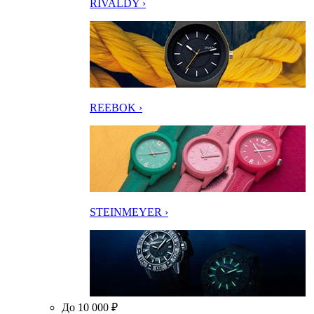
RIVALDY ›
REEBOK ›
STEINMEYER ›
До 10 000 ₽