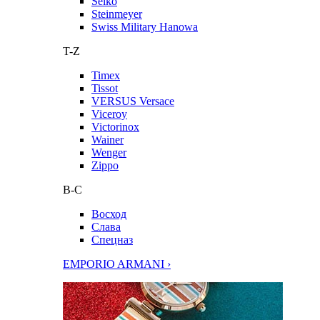
Seiko
Steinmeyer
Swiss Military Hanowa
T-Z
Timex
Tissot
VERSUS Versace
Viceroy
Victorinox
Wainer
Wenger
Zippo
В-С
Восход
Слава
Спецназ
EMPORIO ARMANI ›