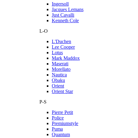
Ingersoll
Jacques Lemans
Just Cavalli
Kenneth Cole
L-O
L'Duchen
Lee Cooper
Lotus
Mark Maddox
Maserati
Morellato
Nautica
Obaku
Orient
Orient Star
P-S
Pierre Petit
Police
Premiumstyle
Puma
Quantum