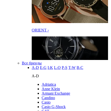
ORIENT ›
Все бренды
A-D
E-G
I-K
L-O
P-S
T-W
В-С
A-D
Adriatica
Anne Klein
Armani Exchange
Candino
Casio
Casio G-Shock