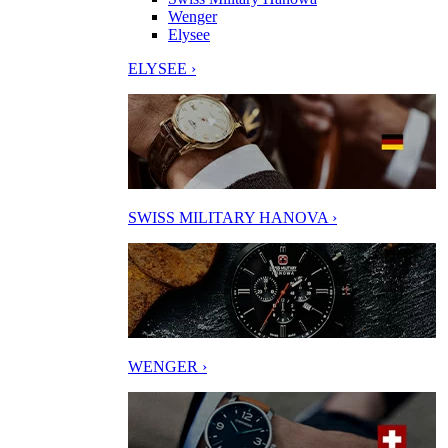
Wenger
Elysee
ELYSEE ›
SWISS MILITARY HANOVA ›
WENGER ›