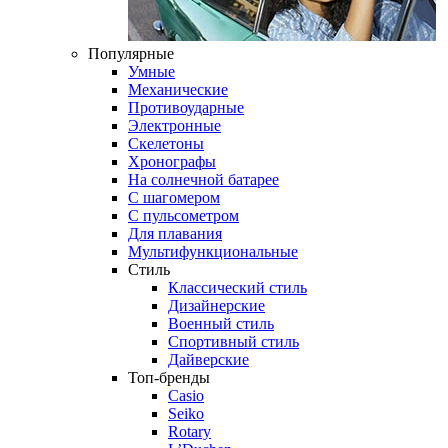
Популярные
Умные
Механические
Противоударные
Электронные
Скелетоны
Хронографы
На солнечной батарее
С шагомером
С пульсометром
Для плавания
Мультифункциональные
Стиль
Классический стиль
Дизайнерские
Военный стиль
Спортивный стиль
Дайверские
Топ-бренды
Casio
Seiko
Rotary