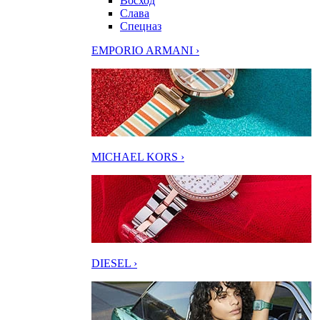
Восход
Слава
Спецназ
EMPORIO ARMANI ›
MICHAEL KORS ›
DIESEL ›