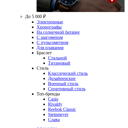
До 5 000 ₽
Электронные
Хронографы
На солнечной батарее
С шагомером
С пульсометром
Для плавания
Браслет
Стальной
Титановый
Стиль
Классический стиль
Дизайнерские
Военный стиль
Спортивный стиль
Топ-бренды
Casio
Rivaldy
Reebok Classic
Steinmeyer
Слава