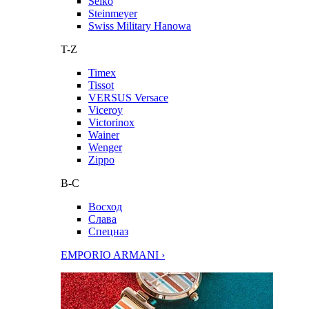
Seiko
Steinmeyer
Swiss Military Hanowa
T-Z
Timex
Tissot
VERSUS Versace
Viceroy
Victorinox
Wainer
Wenger
Zippo
В-С
Восход
Слава
Спецназ
EMPORIO ARMANI ›