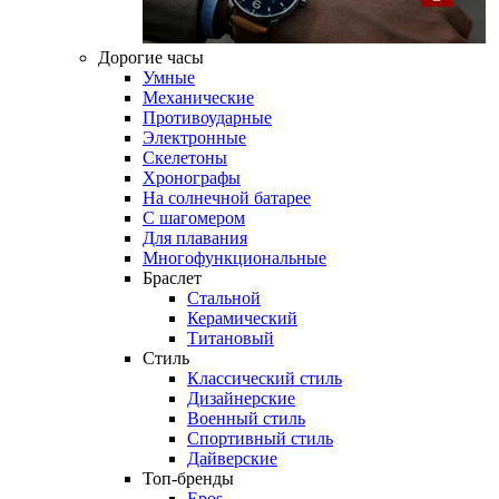
Дорогие часы
Умные
Механические
Противоударные
Электронные
Скелетоны
Хронографы
На солнечной батарее
С шагомером
Для плавания
Многофункциональные
Браслет
Стальной
Керамический
Титановый
Стиль
Классический стиль
Дизайнерские
Военный стиль
Спортивный стиль
Дайверские
Топ-бренды
Epos