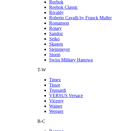
Reebok
Reebok Classic
Rivaldy
Roberto Cavalli by Franck Muller
Romanson
Rotary
Sandoz
Seiko
Skagen
Steinmeyer
Storm
Swiss Military Hanowa
T-W
Timex
Tissot
Trussardi
VERSUS Versace
Viceroy
Wainer
Wenger
В-С