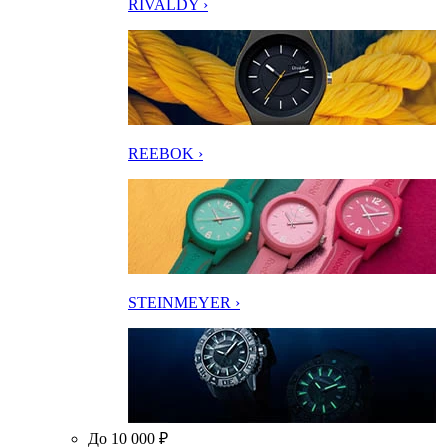
RIVALDY ›
REEBOK ›
STEINMEYER ›
До 10 000 ₽