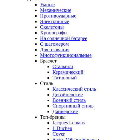
Умные
Механические
Противоударные
Электронные
Скелетоны
Хронографы
На солнечной батарее
С шагомером
Для плавания
Многофункциональные
Браслет
Стальной
Керамический
Титановый
Стиль
Классический стиль
Дизайнерские
Военный стиль
Спортивный стиль
Дайверские
Топ-бренды
Jacques Lemans
L'Duchen
Cover
Swiss Military Hanowa