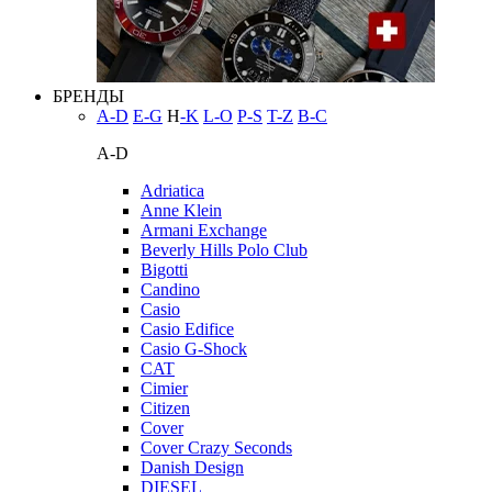
БРЕНДЫ
A-D
E-G
H
-K
L-O
P-S
T-Z
В-С
A-D
Adriatica
Anne Klein
Armani Exchange
Beverly Hills Polo Club
Bigotti
Candino
Casio
Casio Edifice
Casio G-Shock
CAT
Cimier
Citizen
Cover
Cover Crazy Seconds
Danish Design
DIESEL