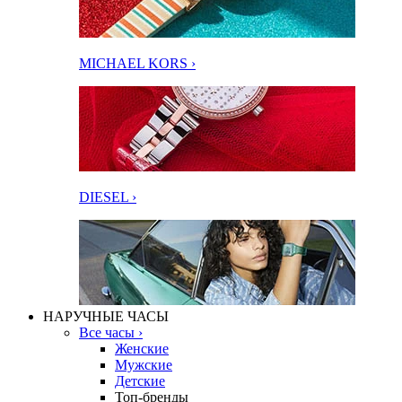
MICHAEL KORS ›
DIESEL ›
НАРУЧНЫЕ ЧАСЫ
Все часы ›
Женские
Мужские
Детские
Топ-бренды