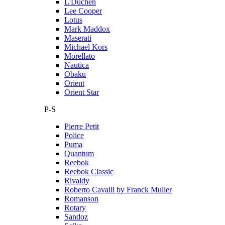
L'Duchen
Lee Cooper
Lotus
Mark Maddox
Maserati
Michael Kors
Morellato
Nautica
Obaku
Orient
Orient Star
P-S
Pierre Petit
Police
Puma
Quantum
Reebok
Reebok Classic
Rivaldy
Roberto Cavalli by Franck Muller
Romanson
Rotary
Sandoz