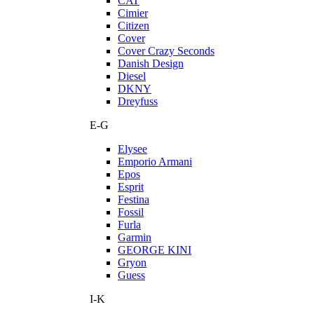
CAT
Cimier
Citizen
Cover
Cover Crazy Seconds
Danish Design
Diesel
DKNY
Dreyfuss
E-G
Elysee
Emporio Armani
Epos
Esprit
Festina
Fossil
Furla
Garmin
GEORGE KINI
Gryon
Guess
I-K