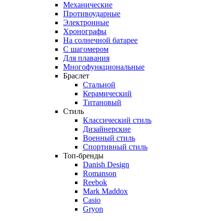
Механические
Противоударные
Электронные
Хронографы
На солнечной батарее
С шагомером
Для плавания
Многофункциональные
Браслет
Стальной
Керамический
Титановый
Стиль
Классический стиль
Дизайнерские
Военный стиль
Спортивный стиль
Топ-бренды
Danish Design
Romanson
Reebok
Mark Maddox
Casio
Gryon