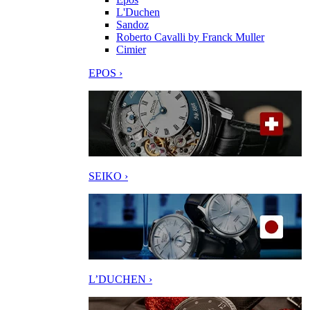
L'Duchen
Sandoz
Roberto Cavalli by Franck Muller
Cimier
EPOS ›
SEIKO ›
L’DUCHEN ›