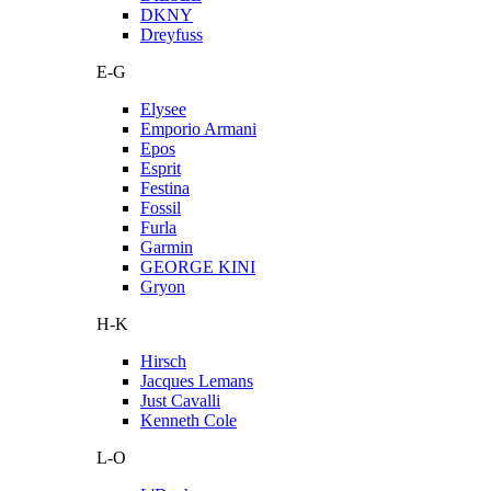
DKNY
Dreyfuss
E-G
Elysee
Emporio Armani
Epos
Esprit
Festina
Fossil
Furla
Garmin
GEORGE KINI
Gryon
H-K
Hirsch
Jacques Lemans
Just Cavalli
Kenneth Cole
L-O