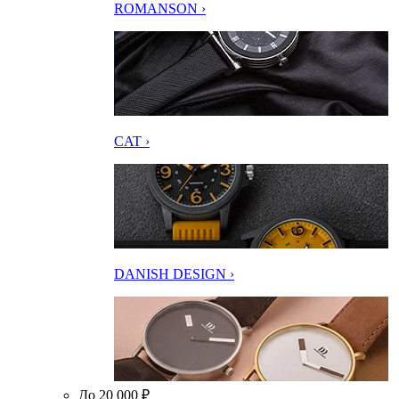
ROMANSON ›
CAT ›
DANISH DESIGN ›
До 20 000 ₽